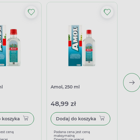
ml
Amol, 250 ml
Amol,
48,99 zł
35,9
Dodaj do koszyka
Dodaj do koszyka
jest ceną
Podana cena jest ceną
Podan
maksymalną
maks
ięcej
Dowiedz się więcej
Dowied