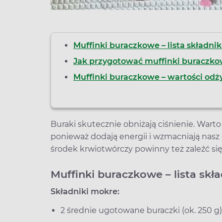
Muffinki buraczkowe – lista składni
Jak przygotować muffinki buraczk
Muffinki buraczkowe – wartości odżyw
Buraki skutecznie obniżają ciśnienie. Warto
ponieważ dodają energii i wzmacniają nasz 
środek krwiotwórczy powinny też zaleźć s
Muffinki buraczkowe – lista skł
Składniki mokre:
2 średnie ugotowane buraczki (ok. 250 g)