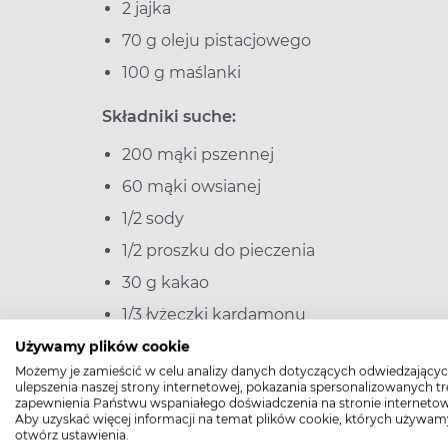
2 jajka
70 g oleju pistacjowego
100 g maślanki
Składniki suche:
200 mąki pszennej
60 mąki owsianej
1/2 sody
1/2 proszku do pieczenia
30 g kakao
1/3 łyżeczki kardamonu
1/2 łyżeczki cynamonu
Używamy plików cookie
Możemy je zamieścić w celu analizy danych dotyczących odwiedzającyc
100 g
erytrytolu
ulepszenia naszej strony internetowej, pokazania spersonalizowanych tre
zapewnienia Państwu wspaniałego doświadczenia na stronie internetow
1 laska wanilii
Aby uzyskać więcej informacji na temat plików cookie, których używam
otwórz ustawienia.