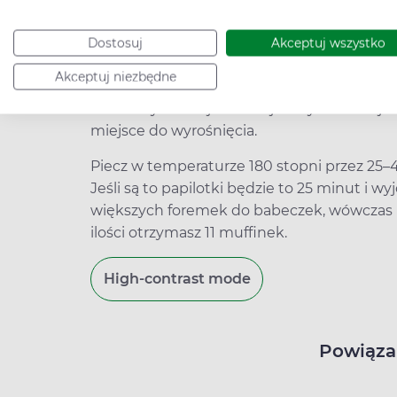
Jak przygotować muffinki bur
Ugotowane buraczki zmiksuj na gładkie puree
Dostosuj
Akceptuj wszystko
dokładnie połącz. Do drugiej miski wsyp pr
Akceptuj niezbędne
Wymieszaj. Następnie połącz mokrą masę z 
czasu uzyskania jednolitej masy. Nakładaj c
miejsce do wyrośnięcia.
Piecz w temperaturze 180 stopni przez 25–4
Jeśli są to papilotki będzie to 25 minut i wyj
większych foremek do babeczek, wówczas na
ilości otrzymasz 11 muffinek.
High-contrast mode
Powiąza