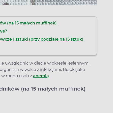
ków (na 15 małych muffinek)
owe?
cze 1 sztuki (przy podziale na 15 sztuk)
 je uwzględnić w diecie w okresie jesiennym,
organizm w walce z infekcjami. Buraki jako
ię w menu osób z
anemią
.
adników (na 15 małych muffinek)