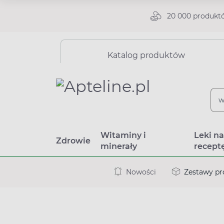
20 000 produkt
Katalog produktów
Witaminy i
Leki n
Zdrowie
minerały
recept
Nowości
Zestawy p