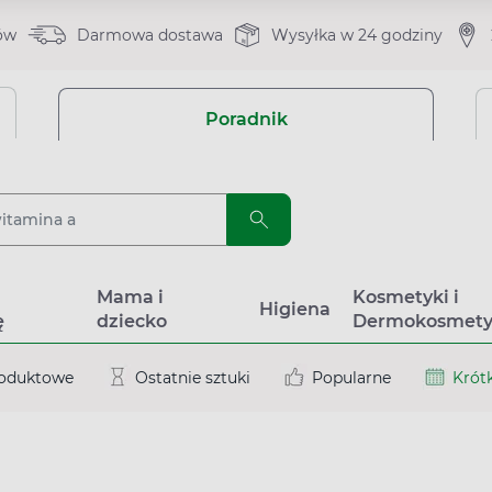
ów
Darmowa dostawa
Wysyłka w 24 godziny
Poradnik
a
Mama i
Kosmetyki i
Higiena
ę
dziecko
Dermokosmety
roduktowe
Ostatnie sztuki
Popularne
Krótk