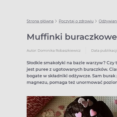
Strona główna
Poczytaj o zdrowiu
Odżywian
Muffinki buraczkowe 
Data publikacji
Autor:
Dominika Robaszkiewicz
Słodkie smakołyki na bazie warzyw? Czy t
jest puree z ugotowanych buraczków. Cias
bogate w składniki odżywcze. Sam burak 
magnezu, pomaga też unormować poziom 