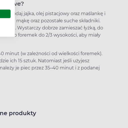
aczkowe?
. Dodaj jajka, olej pistacjowy oraz maślankę i
zesianą mąkę oraz pozostałe suche składniki.
suchą. Wystarczy dobrze zamieszać łyżką, do
iasto do foremek do 2/3 wysokości, aby miały
0 minut (w zależności od wielkości foremek).
dzie ich 15 sztuk. Natomiast jeśli użyjesz
leży je piec przez 35–40 minut i z podanej
ne produkty