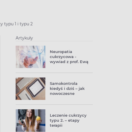
 typu 1 i typu 2
Artykuły
Neuropatia
cukrzycowa -
wywiad z prof. Ewą
Pańkowską
Samokontrola
kiedyś i dziś – jak
nowoczesne
technologie
pomagają w
zarządzaniu
cukrzycą
Leczenie cukrzycy
typu 2. – etapy
terapii