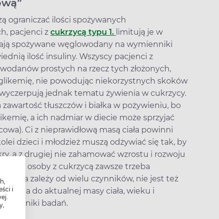
ową”
szą ograniczać ilości spożywanych
, pacjenci z
cukrzycą typu 1.
limitują je w
czają spożywane węglowodany na wymienniki
nią ilość insuliny. Wszyscy pacjenci z
owodanów prostych na rzecz tych złożonych,
ą glikemię, nie powodując niekorzystnych skoków
wyczerpują jednak tematu żywienia w cukrzycy.
zawartość tłuszczów i białka w pożywieniu, bo
likemię, a ich nadmiar w diecie może sprzyjać
owa). Ci z nieprawidłową masą ciała powinni
lei dzieci i młodzież muszą odżywiać się tak, by
ry, a z drugiej nie zahamować wzrostu i rozwoju
ienia osoby z cukrzycą zawsze trzeba
betyka zależy od wielu czynników, nie jest też
h,
ści i
ywana do aktualnej masy ciała, wieku i
ej.
ące wyniki badań.
y,