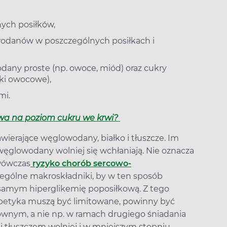
nych posiłków,
odanów w poszczególnych posiłkach i
dany proste (np. owoce, miód) oraz cukry
oki owocowe),
mi.
ywa na poziom cukru we krwi?
awierające węglowodany, białko i tłuszcze. Im
 węglowodany wolniej się wchłaniają. Nie oznacza
 wówczas
ryzyko chorób sercowo-
czególne makroskładniki, by w ten sposób
 samym hiperglikemię poposiłkową. Z tego
betyka muszą być limitowane, powinny być
wnym, a nie np. w ramach drugiego śniadania
i tłuszczem wolniej i w mniejszym stopniu