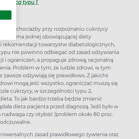
cukrzycą typu 1
lach (chociażby przy rozpoznaniu cukrzycy
cją), nie ma jednej obowiązującej diety
 rekomendacji towarzystw diabetologicznych,
j typu nie powinno odbiegać od zasad odżywiania
ji i ograniczeń, a propaguje zdrową, racjonalną
enia. Problem w tym, że ludzie zdrowi, w tym
 zawsze odżywiają się prawidłowo. Z jakichś
rowi mogą jeść wszystko, ograniczać muszą się
zie cukrzycy, w szczególności typu 2,
eta. To jak bardzo trzeba będzie zmienić
dała dieta pacjenta przed diagnozą. Jeśli było w
 nadwaga czy otyłość (problem około 80 proc.
 odczuwalne.
uniwersalnych zasad prawidłowego żywienia oraz