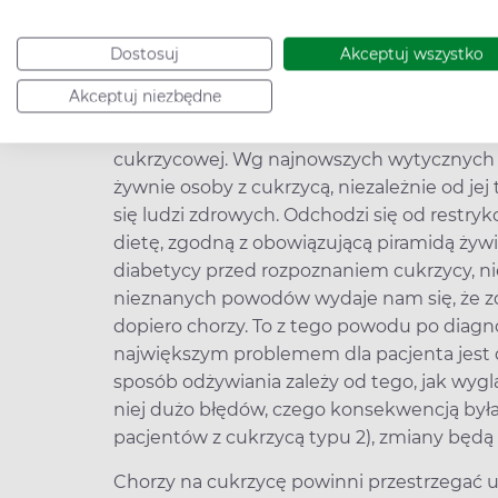
Czytaj więcej:
Mity żywieniowe związane z 
Dostosuj
Akceptuj wszystko
Cel – zdrowe odżywianie
Akceptuj niezbędne
Wbrew temu z czym spotykamy się w szpita
typu 1, które zawsze wiąże się z hospitaliza
cukrzycowej. Wg najnowszych wytycznych i
żywnie osoby z cukrzycą, niezależnie od je
się ludzi zdrowych. Odchodzi się od restrykc
dietę, zgodną z obowiązującą piramidą żywi
diabetycy przed rozpoznaniem cukrzycy, nie
nieznanych powodów wydaje nam się, że zd
dopiero chorzy. To z tego powodu po diagno
największym problemem dla pacjenta jest di
sposób odżywiania zależy od tego, jak wyglą
niej dużo błędów, czego konsekwencją była
pacjentów z cukrzycą typu 2), zmiany będą
Chorzy na cukrzycę powinni przestrzegać 