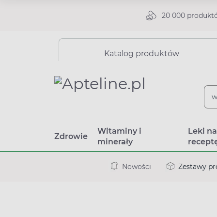
20 000 produkt
Katalog produktów
Witaminy i
Leki n
Zdrowie
minerały
recept
Nowości
Zestawy p