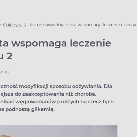
Cukrzyca
Jak odpowiednia dieta wspomaga leczenie cukrzycy
ta wspomaga leczenie
u 2
.2018
eczność modyfikacji sposobu odżywiania. Dla
iejsza do zaakceptowania niż choroba.
 unikać węglowodanów prostych na rzecz tych
zas podnoszą glikemię.