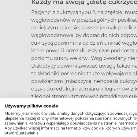
Każdy ma swoją „dietę cukrzyc
Pacjenci z cukrzycą typu 2. najczęściej mu
węglowodanów w poszczególnych posiłkach
mniejszym zakresie, zawsze jednak przeli
węglowodanowe, by dobrać do nich odpowied
cukrzycą powinni na co dzień unikać węgl
które powoli i przez dłuższy czas podnosz
poziomu cukru we krwi. Węglowodany nie 
Diabetycy powinni zwracać uwagę także na 
te składniki pośrednio także wpływają na g
powikłaniom (miażdżyca, nefropatia cukrzyc
dążyć do redukcji nadmiaru kilogramów, z ko
z jednej strony utrzymywać prawidłowe cuk
młodego organizmu. Dlatego do tematu żyw
Używamy plików cookie
podchodzić bardzo indywidualnie. Dieta dia
Możemy je zamieścić w celu analizy danych dotyczących odwiedzającyc
ulepszenia naszej strony internetowej, pokazania spersonalizowanych tre
dana raz na zawsze – powinna być dostosow
zapewnienia Państwu wspaniałego doświadczenia na stronie internetow
aktywności fizycznej oraz uwzględniać bież
Aby uzyskać więcej informacji na temat plików cookie, których używam
otwórz ustawienia.