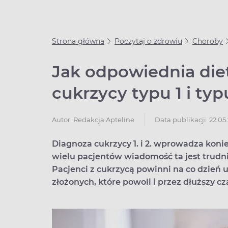
Strona główna
Poczytaj o zdrowiu
Choroby
Jak odpowiednia die
cukrzycy typu 1 i typ
Data publikacji: 22.05
Autor:
Redakcja Apteline
Diagnoza cukrzycy 1. i 2. wprowadza koni
wielu pacjentów wiadomość ta jest trudn
Pacjenci z cukrzycą powinni na co dzień
złożonych, które powoli i przez dłuższy c