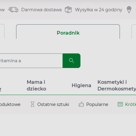
ów
Darmowa dostawa
Wysyłka w 24 godziny
Poradnik
a
Mama i
Kosmetyki i
Higiena
ę
dziecko
Dermokosmety
roduktowe
Ostatnie sztuki
Popularne
Krótk