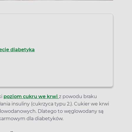
ecie diabetyka
ki
poziom cukru we krwi
z powodu braku
ania insuliny (cukrzyca typu 2.). Cukier we krwi
glowodanowych. Dlatego to węglowodany są
okarmowym dla diabetyków.