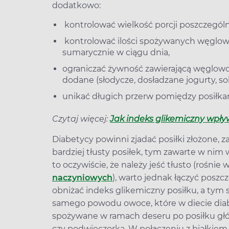
dodatkowo:
kontrolować wielkość porcji poszczegól
kontrolować ilości spożywanych węglow
sumarycznie w ciągu dnia,
ograniczać żywność zawierającą węglowo
dodane (słodycze, dosładzane jogurty, s
unikać długich przerw pomiędzy posiłka
Czytaj więcej:
Jak indeks glikemiczny wpł
Diabetycy powinni zjadać posiłki złożone, z
bardziej tłusty posiłek, tym zawarte w nim
to oczywiście, że należy jeść tłusto (rośnie
naczyniowych
), warto jednak łączyć posz
obniżać indeks glikemiczny posiłku, a tym
samego powodu owoce, które w diecie dia
spożywane w ramach deseru po posiłku głó
czy podwieczorka. W połączeniu z białkiem 