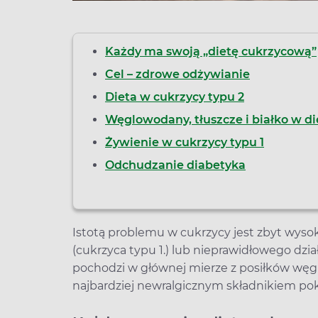
Każdy ma swoją „dietę cukrzycową”
Cel – zdrowe odżywianie
Dieta w cukrzycy typu 2
Węglowodany, tłuszcze i białko w di
Żywienie w cukrzycy typu 1
Odchudzanie diabetyka
Istotą problemu w cukrzycy jest zbyt wyso
(cukrzyca typu 1.) lub nieprawidłowego dział
pochodzi w głównej mierze z posiłków wę
najbardziej newralgicznym składnikiem p