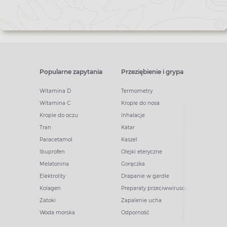
Popularne zapytania
Przeziębienie i grypa
Witamina D
Termometry
Witamina C
Krople do nosa
Krople do oczu
Inhalacje
Tran
Katar
Paracetamol
Kaszel
Ibuprofen
Olejki eteryczne
Melatonina
Gorączka
Elektrolity
Drapanie w gardle
Kolagen
Preparaty przeciwwirusowe
Zatoki
Zapalenie ucha
Woda morska
Odporność