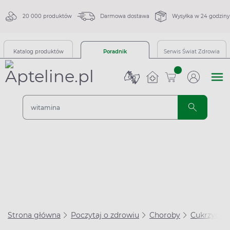
20 000 produktów
Darmowa dostawa
Wysyłka w 24 godziny
Katalog produktów
Poradnik
Serwis Świat Zdrowia
sztuk
Strona główna
Poczytaj o zdrowiu
Choroby
Cukrzyca