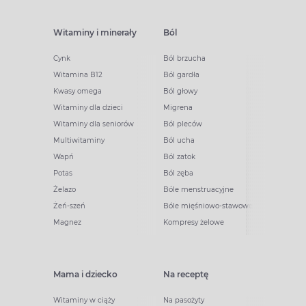
Witaminy i minerały
Ból
Cynk
Ból brzucha
Witamina B12
Ból gardła
Kwasy omega
Ból głowy
Witaminy dla dzieci
Migrena
Witaminy dla seniorów
Ból pleców
Multiwitaminy
Ból ucha
Wapń
Ból zatok
Potas
Ból zęba
Żelazo
Bóle menstruacyjne
Żeń-szeń
Bóle mięśniowo-stawowe
Magnez
Kompresy żelowe
Mama i dziecko
Na receptę
Witaminy w ciąży
Na pasożyty