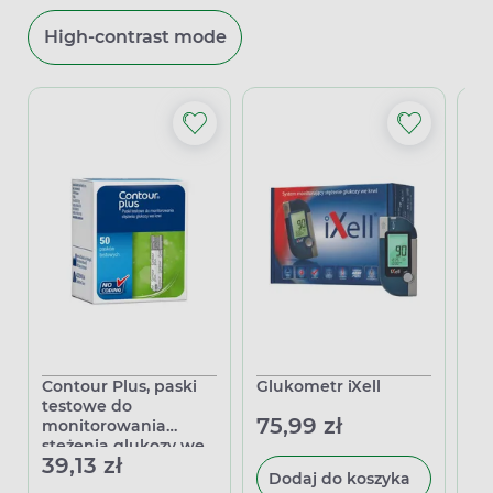
High-contrast mode
Contour Plus, paski
Glukometr iXell
Gl
testowe do
Ch
75,99 zł
monitorowania
10
stężenia glukozy we
39,13 zł
krwi, 50 sztuk
Dodaj do koszyka