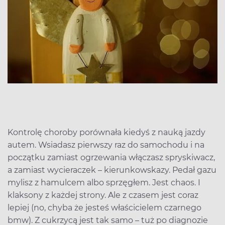
Kontrolę choroby porównała kiedyś z nauką jazdy
autem. Wsiadasz pierwszy raz do samochodu i na
początku zamiast ogrzewania włączasz spryskiwacz,
a zamiast wycieraczek – kierunkowskazy. Pedał gazu
mylisz z hamulcem albo sprzęgłem. Jest chaos. I
klaksony z każdej strony. Ale z czasem jest coraz
lepiej (no, chyba że jesteś właścicielem czarnego
bmw). Z cukrzycą jest tak samo – tuż po diagnozie