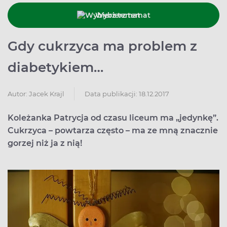
Wybierz temat
Gdy cukrzyca ma problem z
diabetykiem…
Data publikacji: 18.12.2017
Autor:
Jacek Krajl
Koleżanka Patrycja od czasu liceum ma „jedynkę”.
Cukrzyca – powtarza często – ma ze mną znacznie
gorzej niż ja z nią!