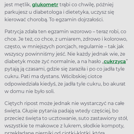
jest mętlik,
glukometr
trąbi co chwilę, później
parkujesz u diabetologa i dietetyka, uczysz się
kierować chorobą. To egzamin dojrzałości.
Patrycja zdała ten egzamin wzorowo – teraz robi, co
chce. Je też, co chce, z umiarem, zdrowo i kolorowo,
często, w mniejszych porcjach, regularnie – tak jak
wszyscy powinniśmy jeść. Nie każdy jednak wie, że
diabetyk może żyć normalnie, a na hasło „
cukrzyca
”
pytają ją czasami, gdzie się zaraziła i po co jadła tyle
cukru. Pati ma dystans. Wścibskiej ciotce
odpowiedziała kiedyś, że jadła tyle cukru, bo akurat
w domu nie było soli.
Ciętych ripost może jednak nie wystarczyć na całe
święta. Głupie pytania padają wtedy częściej, bo
przecież święta to ucztowanie, suto zastawiony stół,
wszystkie te makowce z lukrem, słodkie kompoty,
przekładane pierniki od ciotki-klotki, która