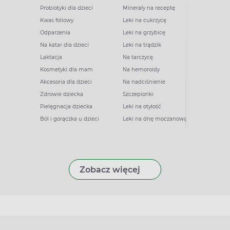
Probiotyki dla dzieci
Minerały na receptę
Kwas foliowy
Leki na cukrzycę
Odparzenia
Leki na grzybicę
Na katar dla dzieci
Leki na trądzik
Laktacja
Na tarczycę
Kosmetyki dla mam
Na hemoroidy
Akcesoria dla dzieci
Na nadciśnienie
Zdrowie dziecka
Szczepionki
Pielęgnacja dziecka
Leki na otyłość
Ból i gorączka u dzieci
Leki na dnę moczanową
Zobacz więcej