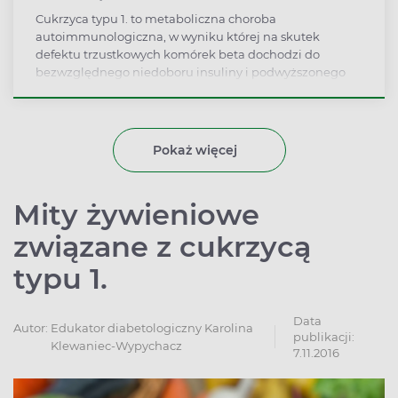
Cukrzyca typu 1. to metaboliczna choroba
autoimmunologiczna, w wyniku której na skutek
defektu trzustkowych komórek beta dochodzi do
bezwzględnego niedoboru insuliny i podwyższonego
stężenia glukozy we krwi.
Pokaż więcej
Mity żywieniowe
związane z cukrzycą
typu 1.
Data
Autor:
Edukator diabetologiczny Karolina
publikacji:
Klewaniec-Wypychacz
7.11.2016