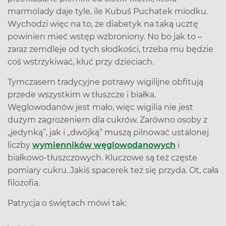
marmolady daje tyle, ile Kubuś Puchatek miodku.
Wychodzi więc na to, że diabetyk na taką ucztę
powinien mieć wstęp wzbroniony. No bo jak to –
zaraz zemdleje od tych słodkości, trzeba mu będzie
coś wstrzykiwać, kłuć przy dzieciach.
Tymczasem tradycyjne potrawy wigilijne obfitują
przede wszystkim w tłuszcze i białka.
Węglowodanów jest mało, więc wigilia nie jest
dużym zagrożeniem dla cukrów. Zarówno osoby z
„jedynką”, jak i „dwójką” muszą pilnować ustalonej
liczby
wymienników węglowodanowych
i
białkowo-tłuszczowych. Kluczowe są też częste
pomiary cukru. Jakiś spacerek też się przyda. Ot, cała
filozofia.
Patrycja o świętach mówi tak: