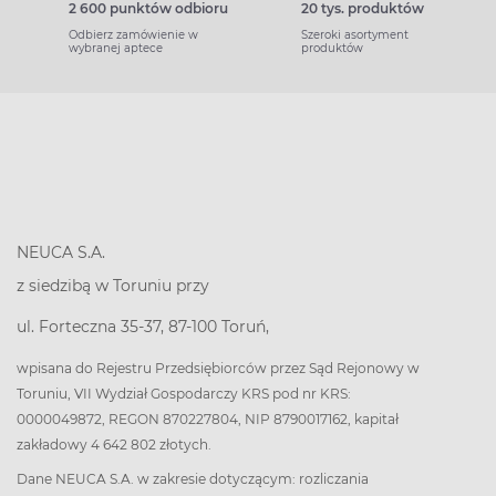
2 600 punktów odbioru
20 tys. produktów
Odbierz zamówienie w
Szeroki asortyment
wybranej aptece
produktów
NEUCA S.A.
z siedzibą w Toruniu przy
ul. Forteczna 35-37, 87-100 Toruń,
wpisana do Rejestru Przedsiębiorców przez Sąd Rejonowy w
Toruniu, VII Wydział Gospodarczy KRS pod nr KRS:
0000049872, REGON 870227804, NIP 8790017162, kapitał
zakładowy 4 642 802 złotych.
Dane NEUCA S.A. w zakresie dotyczącym: rozliczania