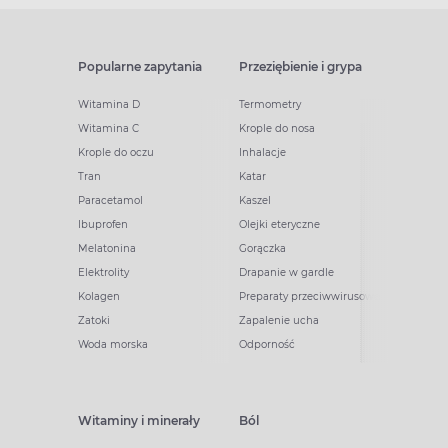
Popularne zapytania
Przeziębienie i grypa
Witamina D
Termometry
Witamina C
Krople do nosa
Krople do oczu
Inhalacje
Tran
Katar
Paracetamol
Kaszel
Ibuprofen
Olejki eteryczne
Melatonina
Gorączka
Elektrolity
Drapanie w gardle
Kolagen
Preparaty przeciwwirusowe
Zatoki
Zapalenie ucha
Woda morska
Odporność
Witaminy i minerały
Ból