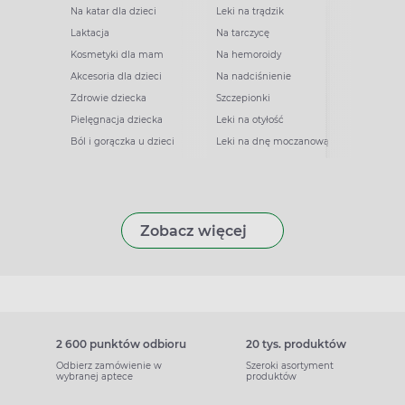
Na katar dla dzieci
Leki na trądzik
Laktacja
Na tarczycę
Kosmetyki dla mam
Na hemoroidy
Akcesoria dla dzieci
Na nadciśnienie
Zdrowie dziecka
Szczepionki
Pielęgnacja dziecka
Leki na otyłość
Ból i gorączka u dzieci
Leki na dnę moczanową
Zobacz więcej
2 600 punktów odbioru
20 tys. produktów
Odbierz zamówienie w
Szeroki asortyment
wybranej aptece
produktów