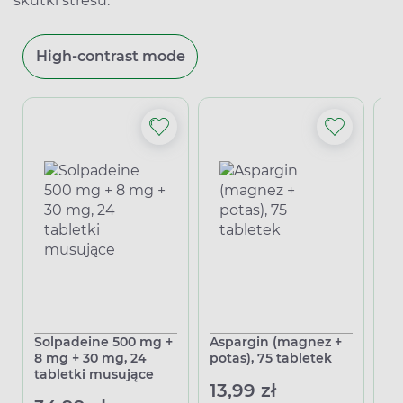
skutki stresu.
High-contrast mode
Solpadeine 500 mg +
Aspargin (magnez +
Sy
8 mg + 30 mg, 24
potas), 75 tabletek
50
tabletki musujące
13,99 zł
13