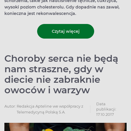
schorzenia, takie jak nadciśnienie tętnicze, cukrzyca,
wysoki poziom cholesterolu. Gdy dopadnie nas zawał,
konieczna jest rekonwalescencja.
Czytaj więcej
Choroby serca nie będą
nam straszne, gdy w
diecie nie zabraknie
owoców i warzyw
Data
Autor:
Redakcja Apteline we współpracy z
publikacji:
Telemedycyną Polską S.A.
17.10.2017