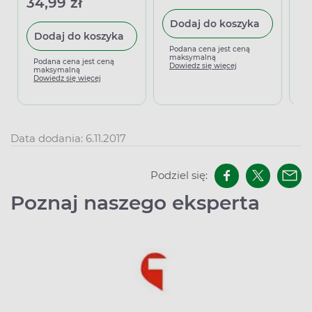
34,99 zł
Dodaj do koszyka
Dodaj do koszyka
Podana cena jest ceną
P
maksymalną
m
Podana cena jest ceną
Dowiedz się więcej
D
maksymalną
Dowiedz się więcej
Data dodania: 6.11.2017
Podziel się:
Poznaj naszego eksperta