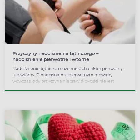
Przyczyny nadciśnienia tętniczego –
nadciśnienie pierwotne i wtórne
Nadciśnienie tętnicze może mieć charakter pierwotny
lub wtórny. O nadciśnieniu pierwotnym mówimy
wówczas, gdy przyczyną nieprawidłowości nie jest
żadna inna choroba. Istnieje jednak cała grupa
schorzeń, które objawiają się między innymi wzrostem
ciśnienia tętniczego – wówczas mamy do czynienia z
wtórną postacią nadciśnienia tętniczego.