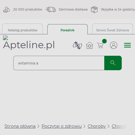
20 000 produktów
Darmowa dostawa
Wysyłka w 24 godziny
Katalog produktów
Poradnik
Serwis Świat Zdrowia
sztuk
Strona główna
Poczytaj o zdrowiu
Choroby
Choroby se