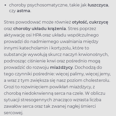
choroby psychosomatyczne, takie jak
łuszczyca
,
czy
astma
.
Stres powodować może również
otyłość, cukrzycę
oraz
choroby układu krążenia
. Stres poprzez
aktywację osi HPA oraz układu współczulnego
prowadzi do nadmiernego uwalniania między
innymi katecholamin i kortyzolu, które to
substancje wywołują skurcz naczyń krwionośnych,
podnosząc ciśnienie krwi oraz pośrednio mogą
prowadzić do rozwoju
miażdżycy
. Dochodzą do
tego czynniki pośrednie: więcej palimy, więcej jemy,
a wraz z tym zwiększa się nasz poziom cholesterolu.
Grozi to rozwinięciem powikłań miażdżycy, z
chorobą niedokrwienną serca na czele. W obliczu
sytuacji stresogennych znacząco wzrasta liczba
zawałów serca oraz tak zwanej nagłej śmierci
sercowej.