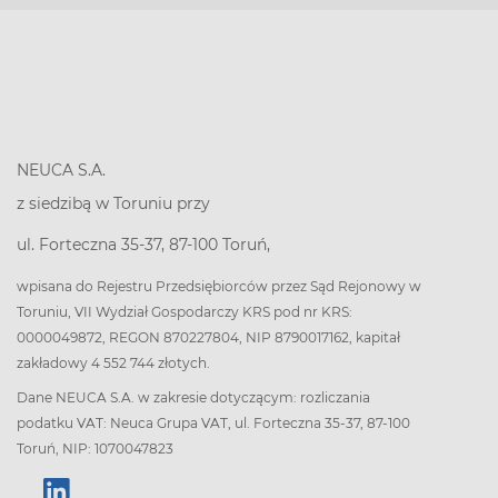
NEUCA S.A.
z siedzibą w Toruniu przy
ul. Forteczna 35-37, 87-100 Toruń,
wpisana do Rejestru Przedsiębiorców przez Sąd Rejonowy w
Toruniu, VII Wydział Gospodarczy KRS pod nr KRS:
0000049872, REGON 870227804, NIP 8790017162, kapitał
zakładowy 4 552 744 złotych.
Dane NEUCA S.A. w zakresie dotyczącym: rozliczania
podatku VAT: Neuca Grupa VAT, ul. Forteczna 35-37, 87-100
Toruń, NIP: 1070047823