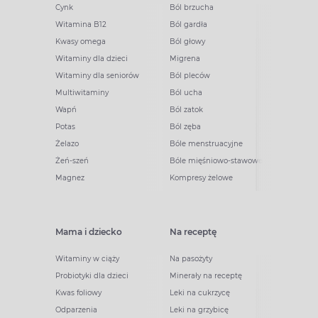
Cynk
Ból brzucha
Witamina B12
Ból gardła
Kwasy omega
Ból głowy
Witaminy dla dzieci
Migrena
Witaminy dla seniorów
Ból pleców
Multiwitaminy
Ból ucha
Wapń
Ból zatok
Potas
Ból zęba
Żelazo
Bóle menstruacyjne
Żeń-szeń
Bóle mięśniowo-stawowe
Magnez
Kompresy żelowe
Mama i dziecko
Na receptę
Witaminy w ciąży
Na pasożyty
Probiotyki dla dzieci
Minerały na receptę
Kwas foliowy
Leki na cukrzycę
Odparzenia
Leki na grzybicę