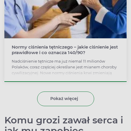
Normy ciśnienia tętniczego – jakie ciśnienie jest
prawidłowe i co oznacza 140/90?
Nadciśnienie tętnicze ma już niemal 11 milionów
Polaków, coraz częściej określane jest mianem choroby
cywilizacyjnej. Nowe normy ciśnienia krwi zmieniają
podejście do diagnozy i leczenia. Sprawdź, jakie
wartości są dziś uznawane za prawidłowe, kiedy należy
zacząć się niepokoić i jak skutecznie zadbać o swoje
ciśnienie.
Pokaż więcej
Komu grozi zawał serca i
jak mu zapobiec