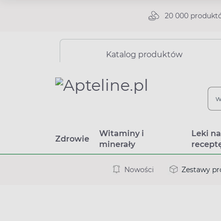
20 000 produkt
Katalog produktów
Witaminy i
Leki n
Zdrowie
minerały
recept
Nowości
Zestawy p