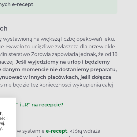
nych e‑recept
.
ych
tę wystawioną na większą liczbę opakowań leku,
e. Bywało to uciążliwe zwłaszcza dla przewlekle
Ministerstwo Zdrowia zapowiada jednak, że od 18
naczej.
Jeśli wyjedziemy na urlop i będziemy
e w danym momencie nie dostaniemy preparatu,
tynuować w innych placówkach, jeśli dołączą
s nie będzie też konieczności wykupienia całej
ole „B” i „R” na recepcie?
h,
ści i
epta?
ej.
y,
alności w systemie
e‑recept
, którą wdraża