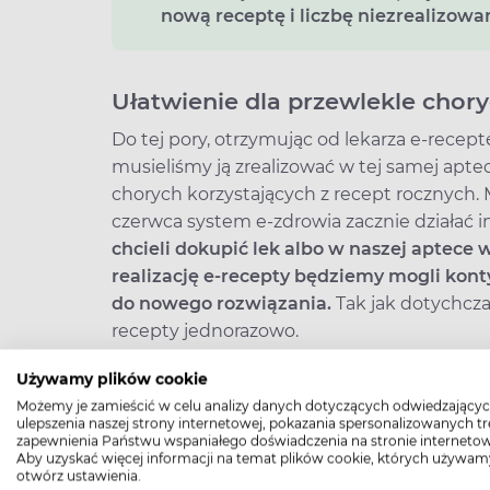
nową receptę i liczbę niezrealizowa
Ułatwienie dla przewlekle chor
Do tej pory, otrzymując od lekarza e‑recep
musieliśmy ją zrealizować w tej samej aptec
chorych korzystających z recept rocznych. 
czerwca system e‑zdrowia zacznie działać i
chcieli dokupić lek albo w naszej aptec
realizację e-recepty będziemy mogli kon
do nowego rozwiązania.
Tak jak dotychcza
recepty jednorazowo.
>> Odpłatności za leki – jak rozumieć symb
Używamy plików cookie
Możemy je zamieścić w celu analizy danych dotyczących odwiedzającyc
ulepszenia naszej strony internetowej, pokazania spersonalizowanych tre
Jak działa współdzielona e-rec
zapewnienia Państwu wspaniałego doświadczenia na stronie internetow
Aby uzyskać więcej informacji na temat plików cookie, których używam
Zmiana jest możliwa dzięki nowej funkcjon
otwórz ustawienia.