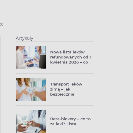
ca
Artykuły
Nowa lista leków
refundowanych od 1
kwietnia 2026 – co
zyskują pacjenci?
Transport leków
zimą – jak
bezpiecznie
przewozić leki,
suplementy i
kosmetyki? Czy
można je zamówić
Beta-blokery – co to
do paczkomatu?
za leki? Lista