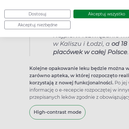
ministerialne Centrum e‑Zdrowia. Instytucj
dostęp do tego mechanizmu – udział jest 
Dostosuj
Akceptuj wszystko
Akceptuj niezbędne
Najpierw rozwiązanie m
w Kaliszu i Łodzi, a
od 18
placówek w całej Polsce
.
Kolejne opakowanie leku będzie można w
zarówno apteka, w której rozpoczęto realiz
korzystają z nowej funkcjonalności.
Po jej
informację o e‑recepcie rozpoczętej w inn
przepisanych leków zgodnie z obowiązując
High-contrast mode