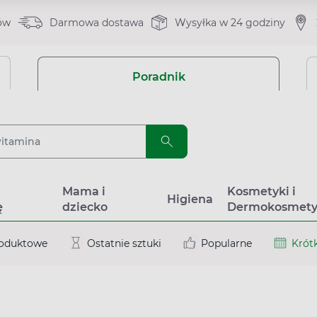
ów
Darmowa dostawa
Wysyłka w 24 godziny
Poradnik
a
Mama i
Kosmetyki i
Higiena
ę
dziecko
Dermokosmety
roduktowe
Ostatnie sztuki
Popularne
Krótk