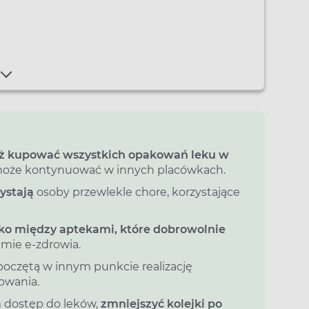
już kupować wszystkich opakowań leku w
y może kontynuować w innych placówkach.
ystają
osoby przewlekle chore, korzystające
lko między aptekami, które dobrowolnie
mie e‑zdrowia.
oczętą w innym punkcie realizację
owania.
 dostęp do leków,
zmniejszyć kolejki po