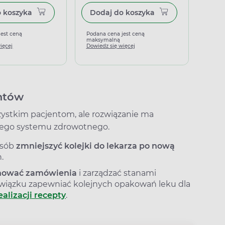
Dodaj do koszyka
Dodaj do koszyka
jest ceną
Podana cena jest ceną
Podan
maksymalną
maks
ięcej
Dowiedz się więcej
Dowied
entów
zystkim pacjentom, ale rozwiązanie ma
całego systemu zdrowotnego.
posób
zmniejszyć kolejki do lekarza po nową
.
anować zamówienia
i zarządzać stanami
wiązku zapewniać kolejnych opakowań leku dla
ealizacji recepty
.