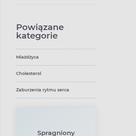
Powiązane
kategorie
Miażdżyca
Cholesterol
Zaburzenia rytmu serca
Spragniony