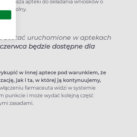
a zaprasza apteki do składania wniosków o
dobrowolny.
a zostać uruchomione w aptekach
 czerwca będzie dostępne dla
ykupić w innej aptece pod warunkiem, że
ację, jak i ta, w której ją kontynuujemy,
 włączeniu farmaceuta widzi w systemie
ym punkcie i może wydać kolejną część
ymi zasadami.