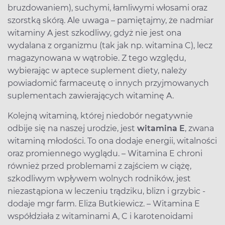
bruzdowaniem), suchymi, łamliwymi włosami oraz
szorstką skórą. Ale uwaga – pamiętajmy, że nadmiar
witaminy A jest szkodliwy, gdyż nie jest ona
wydalana z organizmu (tak jak np. witamina C), lecz
magazynowana w wątrobie. Z tego względu,
wybierając w aptece suplement diety, należy
powiadomić farmaceutę o innych przyjmowanych
suplementach zawierających witaminę A.
Kolejną witaminą, której niedobór negatywnie
odbije się na naszej urodzie, jest
witamina E
, zwana
witaminą młodości. To ona dodaje energii, witalności
oraz promiennego wyglądu. – Witamina E chroni
również przed problemami z zajściem w ciążę,
szkodliwym wpływem wolnych rodników, jest
niezastąpiona w leczeniu trądziku, blizn i grzybic -
dodaje mgr farm. Eliza Butkiewicz. – Witamina E
współdziała z witaminami A, C i karotenoidami