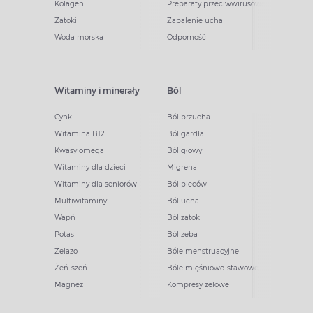
Kolagen
Preparaty przeciwwirusowe
Zatoki
Zapalenie ucha
Woda morska
Odporność
Witaminy i minerały
Ból
Cynk
Ból brzucha
Witamina B12
Ból gardła
Kwasy omega
Ból głowy
Witaminy dla dzieci
Migrena
Witaminy dla seniorów
Ból pleców
Multiwitaminy
Ból ucha
Wapń
Ból zatok
Potas
Ból zęba
Żelazo
Bóle menstruacyjne
Żeń-szeń
Bóle mięśniowo-stawowe
Magnez
Kompresy żelowe