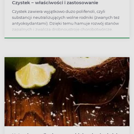
Czystek – właściwości i zastosowanie
Czystek zawiera wyjątkowo dużo polifenoli, czyli
substancji neutralizujących wolne rodniki (zwanych też
antyoksydantami). Dzięki temu hamuje rozwój stanów
zapalnych i zwalcza drobnoustroje chorobotwórcze.
Doskonale sprawdza się zatem w okresie przeziębień.