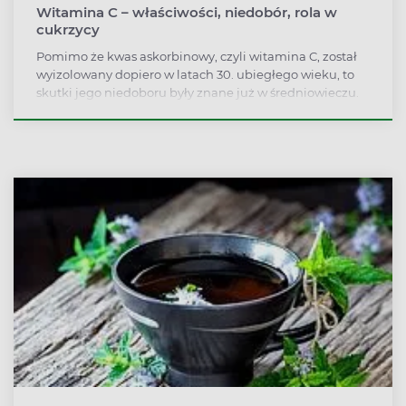
Witamina C – właściwości, niedobór, rola w
cukrzycy
Pomimo że kwas askorbinowy, czyli witamina C, został
wyizolowany dopiero w latach 30. ubiegłego wieku, to
skutki jego niedoboru były znane już w średniowieczu.
Które produkty są bogate w witaminę C, jakie są skutki
niedoboru i jaką rolę witamina C odgrywa w cukrzycy?