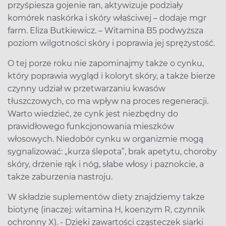
przyśpiesza gojenie ran, aktywizuje podziały
komórek naskórka i skóry właściwej – dodaje mgr
farm. Eliza Butkiewicz. – Witamina B5 podwyższa
poziom wilgotności skóry i poprawia jej sprężystość.
O tej porze roku nie zapominajmy także o cynku,
który poprawia wygląd i koloryt skóry, a także bierze
czynny udział w przetwarzaniu kwasów
tłuszczowych, co ma wpływ na proces regeneracji.
Warto wiedzieć, że cynk jest niezbędny do
prawidłowego funkcjonowania mieszków
włosowych. Niedobór cynku w organizmie mogą
sygnalizować: „kurza ślepota”, brak apetytu, choroby
skóry, drżenie rąk i nóg, słabe włosy i paznokcie, a
także zaburzenia nastroju.
W składzie suplementów diety znajdziemy także
biotynę (inaczej: witamina H, koenzym R, czynnik
ochronny X). - Dzięki zawartości cząsteczek siarki