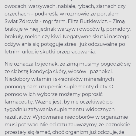
owocach, warzywach, nabiale, rybach, ziarnach czy
orzechach – podkreśla w rozmowie ze portalem
Świat Zdrowia - mgr farm. Eliza Butkiewicz. – Zimą
brakuje w niej jednak warzyw i owoców tj. pomidory,
brokuły, melon czy kiwi. Negatywne skutki naszego
odżywiania się potęguje stres i już odczuwalne po
letnim urlopie skutki przepracowania.
Nie oznacza to jednak, że zimą musimy pogodzić się
ze słabszą kondycja skóry, włosów i paznokci.
Niedobory witamin i składników mineralnych
pomogą nam uzupełnić suplementy diety. O
pomoc w ich wyborze możemy poprosić
farmaceutę. Ważne jest, by nie oczekiwać po
tygodniu zażywania suplementu widocznych
rezultatów. Wyrównanie niedoborów w organizmie
musi potrwać. Nie od razu zauważymy, że paznokcie
przestały się łamać, choć organizm już odczuje, że