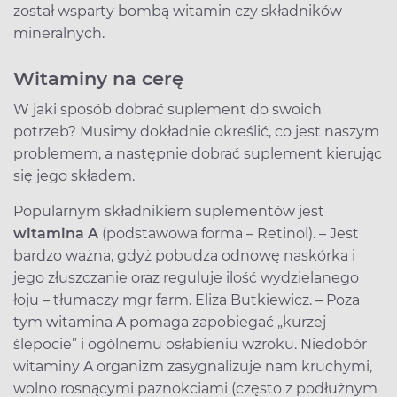
został wsparty bombą witamin czy składników
mineralnych.
Witaminy na cerę
W jaki sposób dobrać suplement do swoich
potrzeb? Musimy dokładnie określić, co jest naszym
problemem, a następnie dobrać suplement kierując
się jego składem.
Popularnym składnikiem suplementów jest
witamina A
(podstawowa forma – Retinol). – Jest
bardzo ważna, gdyż pobudza odnowę naskórka i
jego złuszczanie oraz reguluje ilość wydzielanego
łoju – tłumaczy mgr farm. Eliza Butkiewicz. – Poza
tym witamina A pomaga zapobiegać „kurzej
ślepocie” i ogólnemu osłabieniu wzroku. Niedobór
witaminy A organizm zasygnalizuje nam kruchymi,
wolno rosnącymi paznokciami (często z podłużnym