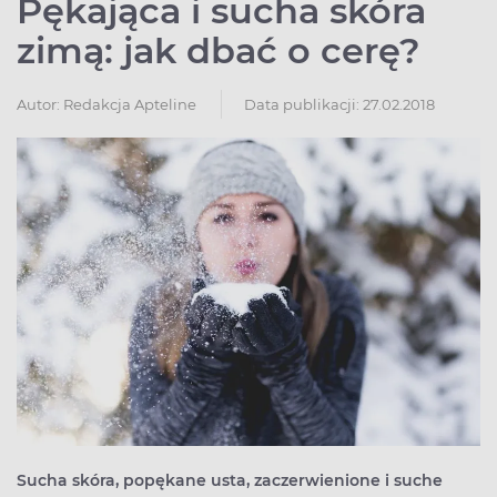
Pękająca i sucha skóra
zimą: jak dbać o cerę?
Autor:
Redakcja Apteline
Data publikacji: 27.02.2018
Sucha skóra, popękane usta, zaczerwienione i suche