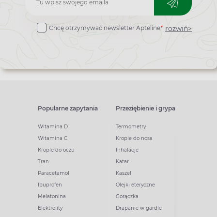
do
rozwiń>
Chcę otrzymywać newsletter Apteline
*
newslettera
Popularne zapytania
Przeziębienie i grypa
Witamina D
Termometry
Witamina C
Krople do nosa
Krople do oczu
Inhalacje
Tran
Katar
Paracetamol
Kaszel
Ibuprofen
Olejki eteryczne
Melatonina
Gorączka
Elektrolity
Drapanie w gardle