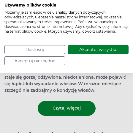
Używamy plików cookie
Możemy je zamieścić w celu analizy danych dotyczących
odwiedzających, ulepszenia naszej strony internetowej, pokazania
spersonalizowanych treści i zapewnienia Państwu wspaniałego
doświadczenia na stronie internetowej. Aby uzyskać więcej informacji
na temat plików cookie, których używamy, otwórz ustawienia.
Dostosuj
Akceptuj wszystko
Zimą włosy mogą tracić objętość, łamać się,
Akceptuj niezbędne
elektryzować albo przetłuszczać. Może cierpieć też skóra
głowy, gdyż niskie temperatury pogarszają jej ukrwienie,
staje się gorzej odżywiona, niedotleniona, może pojawić
się łupież lub wypadanie włosów. W mroźne miesiące
szczególnie zadbajmy o kondycję włosów.
Czytaj więcej