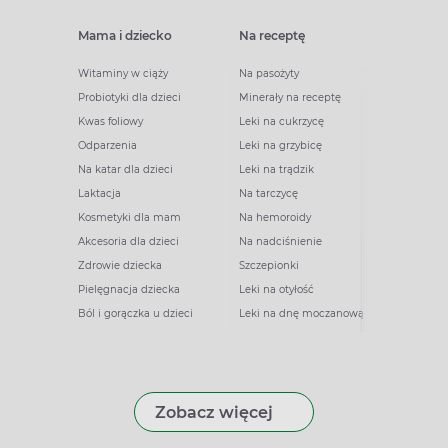
Mama i dziecko
Na receptę
Witaminy w ciąży
Na pasożyty
Probiotyki dla dzieci
Minerały na receptę
Kwas foliowy
Leki na cukrzycę
Odparzenia
Leki na grzybicę
Na katar dla dzieci
Leki na trądzik
Laktacja
Na tarczycę
Kosmetyki dla mam
Na hemoroidy
Akcesoria dla dzieci
Na nadciśnienie
Zdrowie dziecka
Szczepionki
Pielęgnacja dziecka
Leki na otyłość
Ból i gorączka u dzieci
Leki na dnę moczanową
Zobacz więcej