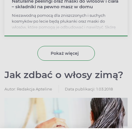
Naturalne peelingi oraz maski do włosów i ciała
– składniki na pewno masz w domu
Niezawodną pomocą dla zniszczonych i suchych
kosmyków po lecie będą płukanki oraz maski do
włosów, które pomogą je odbudować i nawilżyć. Skórę
twarzy oraz całego ciała zregenerują natomiast
oczyszczające peelingi i silnie odżywiające maski.
Pokaż więcej
Jak zdbać o włosy zimą?
Autor:
Redakcja Apteline
Data publikacji: 1.03.2018