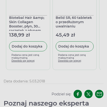
Biotebal Hair &amp;
Belid SR, 60 tabletek
Do
Skin Collagen
o przedłużonym
Ko
Booster, płyn, 30
uwalnianiu
am
saszetek z płynem
138,99 zł
45,49 zł
97
Dodaj do koszyka
Dodaj do koszyka
Podana cena jest ceną
Podana cena jest ceną
P
maksymalną
maksymalną
m
Dowiedz się więcej
Dowiedz się więcej
D
Data dodania: 5.03.2018
Podziel się:
Poznaj naszego eksperta