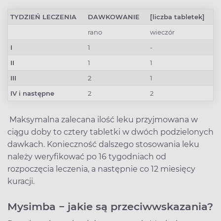
TYDZIEŃ LECZENIA
DAWKOWANIE
[liczba tabletek]
rano
wieczór
I
1
-
II
1
1
III
2
1
IV i następne
2
2
Maksymalna zalecana ilość leku przyjmowana w
ciągu doby to cztery tabletki w dwóch podzielonych
dawkach. Konieczność dalszego stosowania leku
należy weryfikować po 16 tygodniach od
rozpoczęcia leczenia, a następnie co 12 miesięcy
kuracji.
Mysimba − jakie są przeciwwskazania?