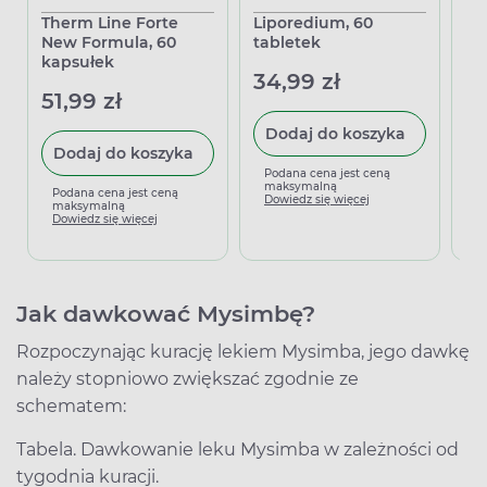
Therm Line Forte
Liporedium, 60
Co
New Formula, 60
tabletek
g
kapsułek
34,99 zł
2
51,99 zł
Dodaj do koszyka
Dodaj do koszyka
Podana cena jest ceną
P
maksymalną
m
Podana cena jest ceną
Dowiedz się więcej
D
maksymalną
Dowiedz się więcej
Jak dawkować Mysimbę?
Rozpoczynając kurację lekiem Mysimba, jego dawkę
należy stopniowo zwiększać zgodnie ze
schematem:
Tabela. Dawkowanie leku Mysimba w zależności od
tygodnia kuracji.