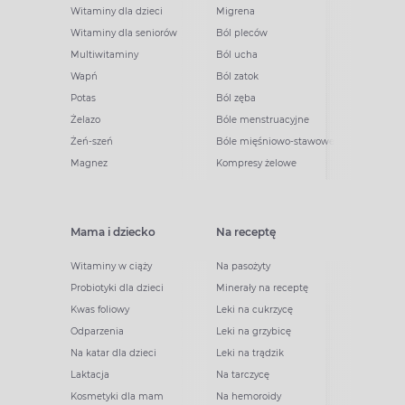
Witaminy dla dzieci
Migrena
Witaminy dla seniorów
Ból pleców
Multiwitaminy
Ból ucha
Wapń
Ból zatok
Potas
Ból zęba
Żelazo
Bóle menstruacyjne
Żeń-szeń
Bóle mięśniowo-stawowe
Magnez
Kompresy żelowe
Mama i dziecko
Na receptę
Witaminy w ciąży
Na pasożyty
Probiotyki dla dzieci
Minerały na receptę
Kwas foliowy
Leki na cukrzycę
Odparzenia
Leki na grzybicę
Na katar dla dzieci
Leki na trądzik
Laktacja
Na tarczycę
Kosmetyki dla mam
Na hemoroidy