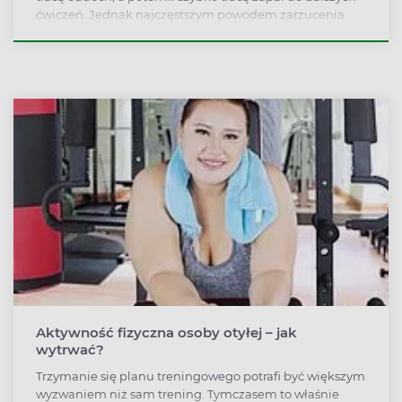
ćwiczeń. Jednak najczęstszym powodem zarzucenia
aktywności fizycznej jest prawdopodobnie wstyd.
Wykonywanie ćwiczeń przy innych to dla wielu otyłych
bariera nie do pokonania.
Aktywność fizyczna osoby otyłej – jak
wytrwać?
Trzymanie się planu treningowego potrafi być większym
wyzwaniem niż sam trening. Tymczasem to właśnie