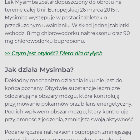
Lek Mysimba został dopuszczony do obrotu na
terenie całej Unii Europejskiej 26 marca 2015 r.
Mysimba występuje w postaci tabletek o
przedłużonym uwalnianiu. W skład jednej tabletki
wchodzi 8 mg chlorowodorku naltreksonu oraz 90
mg chlorowodorku bupropionu.
>> Czym jest otyłość? Dieta dla otyłych
Jak działa Mysimba?
Dokładny mechanizm działania leku nie jest do
końca poznany. Obydwie substancje lecznicze
oddziałują na obszary mózgu, które kontrolują
przyjmowanie pokarmów oraz bilans energetyczny.
Pod ich wpływem obszar mózgu, który kontroluje
przyjemność z jedzenia, zmniejsza swoją aktywność.
Podane łącznie naltrekson i bupropion zmniejszają
apetyt i ilość spożywanego posiłku, a zwiększają