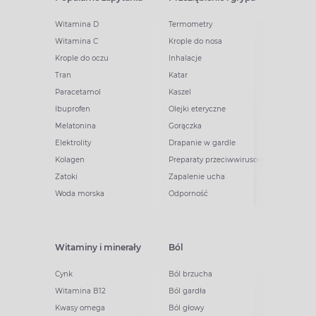
Witamina D
Termometry
Witamina C
Krople do nosa
Krople do oczu
Inhalacje
Tran
Katar
Paracetamol
Kaszel
Ibuprofen
Olejki eteryczne
Melatonina
Gorączka
Elektrolity
Drapanie w gardle
Kolagen
Preparaty przeciwwirusowe
Zatoki
Zapalenie ucha
Woda morska
Odporność
Witaminy i minerały
Ból
Cynk
Ból brzucha
Witamina B12
Ból gardła
Kwasy omega
Ból głowy