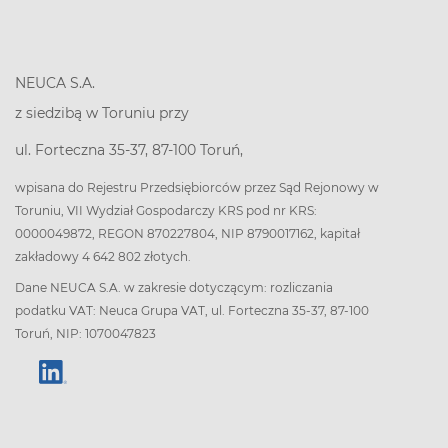
NEUCA S.A.
z siedzibą w Toruniu przy
ul. Forteczna 35-37, 87-100 Toruń,
wpisana do Rejestru Przedsiębiorców przez Sąd Rejonowy w
Toruniu, VII Wydział Gospodarczy KRS pod nr KRS:
0000049872, REGON 870227804, NIP 8790017162, kapitał
zakładowy 4 642 802 złotych.
Dane NEUCA S.A. w zakresie dotyczącym: rozliczania
podatku VAT: Neuca Grupa VAT, ul. Forteczna 35-37, 87-100
Toruń, NIP: 1070047823