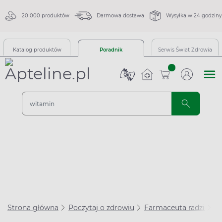
20 000 produktów
Darmowa dostawa
Wysyłka w 24 godziny
Katalog produktów
Poradnik
Serwis Świat Zdrowia
sztuk
Strona główna
Poczytaj o zdrowiu
Farmaceuta radzi
Le