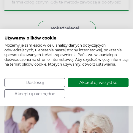
farmakologicznym. Gdy te metody zawodzą albo otyłość
ma znaczny stopień nasilenia, jedynym skutecznym
rozwiązaniem może się okazać operacja.
Pokaż więcej
Używamy plików cookie
Możemy je zamieścić w celu analizy danych dotyczących
Aktywność fizyczna – nie
odwiedzających, ulepszenia naszej strony internetowej, pokazania
spersonalizowanych treści i zapewnienia Państwu wspaniałego
taka ważna, gdy chcemy
doświadczenia na stronie internetowej. Aby uzyskać więcej informacji
na temat plików cookie, których używamy, otwórz ustawienia.
się odchudzić?
Dostosuj
Akceptuj wszystko
Autor:
Redakcja Apteline
Data publikacji: 25.03.2017
Akceptuj niezbędne