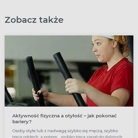
Zobacz także
Aktywność fizyczna a otyłość – jak pokonać
bariery?
Osoby otyłe lub z nadwagą szybko się męczą, szybko
tracą oddech, a potem... szybko tracą zapał do dalszych