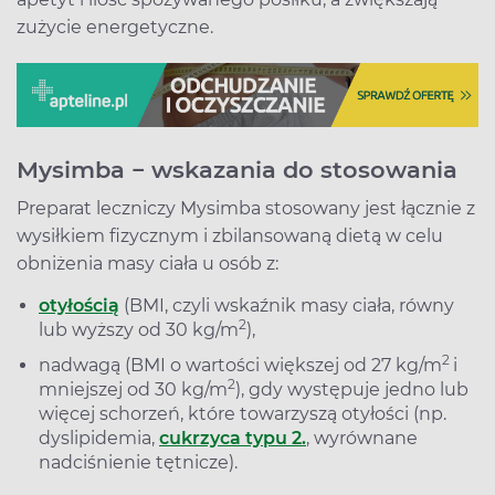
zużycie energetyczne.
Mysimba − wskazania do stosowania
Preparat leczniczy Mysimba stosowany jest łącznie z
wysiłkiem fizycznym i zbilansowaną dietą w celu
obniżenia masy ciała u osób z:
otyłością
(BMI, czyli wskaźnik masy ciała, równy
2
lub wyższy od 30 kg/m
),
2
nadwagą (BMI o wartości większej od 27 kg/m
i
2
mniejszej od 30 kg/m
), gdy występuje jedno lub
więcej schorzeń, które towarzyszą otyłości (np.
dyslipidemia,
cukrzyca typu 2.
, wyrównane
nadciśnienie tętnicze).