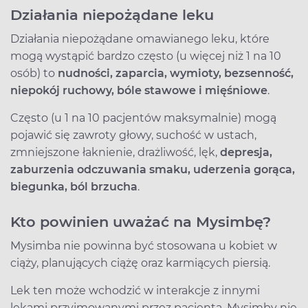
Działania niepożądane leku
Działania niepożądane omawianego leku, które
mogą wystąpić bardzo często (u więcej niż 1 na 10
osób) to
nudności, zaparcia, wymioty, bezsenność,
niepokój ruchowy, bóle stawowe i mięśniowe
.
Często (u 1 na 10 pacjentów maksymalnie) mogą
pojawić się zawroty głowy, suchość w ustach,
zmniejszone łaknienie, drażliwość, lęk,
depresja,
zaburzenia odczuwania smaku, uderzenia gorąca,
biegunka, ból brzucha
.
Kto powinien uważać na Mysimbę?
Mysimba nie powinna być stosowana u kobiet w
ciąży, planujących ciążę oraz karmiących piersią.
Lek ten może wchodzić w interakcje z innymi
lekami przyjmowanymi przez pacjenta. Mysimby nie