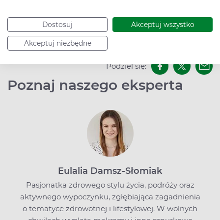
Dostosuj
Akceptuj wszystko
Data dodania: 31.07.2017
Akceptuj niezbędne
Podziel się:
Poznaj naszego eksperta
Eulalia Damsz-Słomiak
Pasjonatka zdrowego stylu życia, podróży oraz
aktywnego wypoczynku, zgłębiająca zagadnienia
o tematyce zdrowotnej i lifestylowej. W wolnych