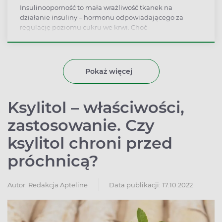
Insulinooporność to mała wrażliwość tkanek na
działanie insuliny – hormonu odpowiadającego za
regulację poziomu cukru we krwi. Choć
insulinooporność nie jest uznawana za chorobę, jest
elementem tzw. zespołu metabolicznego i może
doprowadzić do rozwoju różnych schorzeń. Najczęściej
stan ten łączy się z cukrzycą typu 2., diagnozowaną
Pokaż więcej
zwykle po kilku latach od stwierdzenia
insulinooporności.
Ksylitol – właściwości,
zastosowanie. Czy
ksylitol chroni przed
próchnicą?
Autor:
Redakcja Apteline
Data publikacji: 17.10.2022