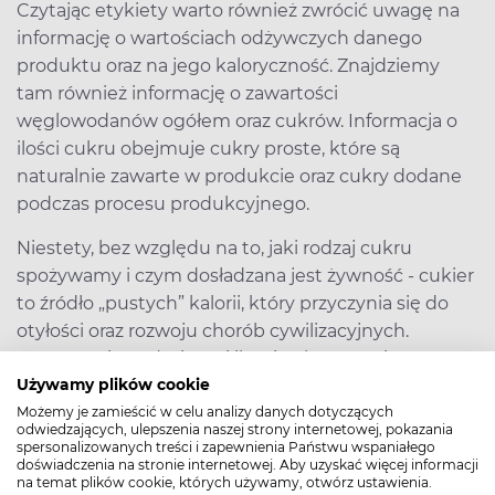
Czytając etykiety warto również zwrócić uwagę na
informację o wartościach odżywczych danego
produktu oraz na jego kaloryczność. Znajdziemy
tam również informację o zawartości
węglowodanów ogółem oraz cukrów. Informacja o
ilości cukru obejmuje cukry proste, które są
naturalnie zawarte w produkcie oraz cukry dodane
podczas procesu produkcyjnego.
Niestety, bez względu na to, jaki rodzaj cukru
spożywamy i czym dosładzana jest żywność - cukier
to źródło „pustych” kalorii, który przyczynia się do
otyłości oraz rozwoju chorób cywilizacyjnych.
Spożywanie nadmiernej ilości cukru również
powoduje nagły wzrost glukozy we krwi, co jest w
Używamy plików cookie
szczególności niebezpieczne dla diabetyków,
Możemy je zamieścić w celu analizy danych dotyczących
odwiedzających, ulepszenia naszej strony internetowej, pokazania
sprawia, że czujemy się zmęczeni i mamy problemy
spersonalizowanych treści i zapewnienia Państwu wspaniałego
doświadczenia na stronie internetowej. Aby uzyskać więcej informacji
z koncentracją.
na temat plików cookie, których używamy, otwórz ustawienia.