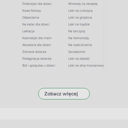
Probiotyki dla dzieci
Minerały na receptę
Kwas foliowy
Leki na cukrzycę
Odparzenia
Leki na grzybicę
Na katar dla dzieci
Leki na trądzik
Laktacja
Na tarczycę
Kosmetyki dla mam
Na hemoroidy
Akcesoria dla dzieci
Na nadciśnienie
Zdrowie dziecka
Szczepionki
Pielęgnacja dziecka
Leki na otyłość
Ból i gorączka u dzieci
Leki na dnę moczanową
Zobacz więcej