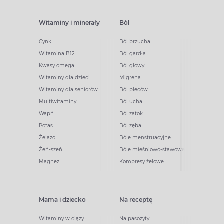
Witaminy i minerały
Ból
Cynk
Ból brzucha
Witamina B12
Ból gardła
Kwasy omega
Ból głowy
Witaminy dla dzieci
Migrena
Witaminy dla seniorów
Ból pleców
Multiwitaminy
Ból ucha
Wapń
Ból zatok
Potas
Ból zęba
Żelazo
Bóle menstruacyjne
Żeń-szeń
Bóle mięśniowo-stawowe
Magnez
Kompresy żelowe
Mama i dziecko
Na receptę
Witaminy w ciąży
Na pasożyty