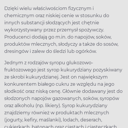
Dzięki wielu właściwościom fizycznym i
chemicznym oraz niskiej cenie w stosunku do
innych substancji słodzących jest chętnie
wykorzystywany przez przemysł spożywczy.
Producenci dodają go m.in. do napojów, soków,
produktów mlecznych, słodyczy a także do sosów,
dresingów i zalew do śledzi lub ogórków.
Jednym z rodzajów syropu glukozowo-
fruktozowego jest syrop kukurydziany pozyskiwany
ze skrobi kukurydzianej. Jest on największym
konkurentem białego cukru ze względu na jego
słodkość oraz niską cenę. Głównie dodawany jest do
słodzonych napojów gazowanych, soków, syropów
oraz alkoholu (np. likiery). Syrop kukurydziany
znajdziemy również w produktach mlecznych
(jogurty, kefiry, maślanki), lodach, deserach,
cukierkach, batonach oraz ciastach i ciasteczkach.