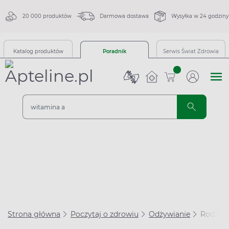
20 000 produktów
Darmowa dostawa
Wysyłka w 24 godziny
Katalog produktów
Poradnik
Serwis Świat Zdrowia
sztuk
Strona główna
Poczytaj o zdrowiu
Odżywianie
Rodzaje