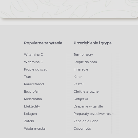
Popularne zapytania
Przeziębienie i grypa
Witamina D
Termometry
Witamina C
Krople do nosa
Krople do oczu
Inhalacje
Tran
Katar
Paracetamol
Kaszel
Ibuprofen
Olejki eteryczne
Melatonina
Gorączka
Elektrolity
Drapanie w gardle
Kolagen
Preparaty przeciwwirusowe
Zatoki
Zapalenie ucha
Woda morska
Odporność