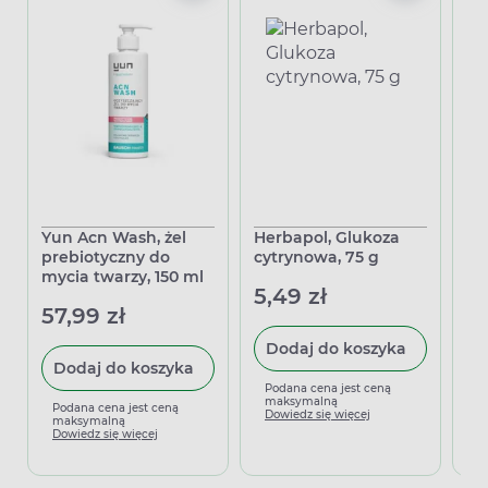
Yun Acn Wash, żel
Herbapol, Glukoza
Gl
prebiotyczny do
cytrynowa, 75 g
ar
mycia twarzy, 150 ml
75
5,49 zł
57,99 zł
3,
Dodaj do koszyka
Dodaj do koszyka
Podana cena jest ceną
maksymalną
Podana cena jest ceną
P
Dowiedz się więcej
maksymalną
m
Dowiedz się więcej
D