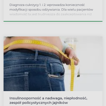
Diagnoza cukrzycy 1. i 2. wprowadza konieczność
modyfikacji sposobu odżywiania. Dla wielu pacjentów
wiadomość ta jest trudniejsza do zaakceptowania niż
choroba. Pacjenci z cukrzycą powinni na co dzień
unikać węglowodanów prostych na rzecz tych
złożonych, które powoli i przez dłuższy czas podnoszą
glikemię.
Insulinooporność a nadwaga, niepłodność,
zespół policystycznych jajników