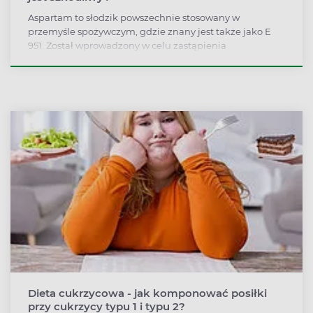
Aspartam to słodzik powszechnie stosowany w
przemyśle spożywczym, gdzie znany jest także jako E
951. Został wprowadzony w celu zastąpienia
popularnego cukru - sacharozy. Nie jest kaloryczny i nie
podnosi poziomu glukozy we krwi. A jednak określono
bezpieczną dawkę spożycia aspartamu. Dlaczego?
Dieta cukrzycowa - jak komponować posiłki
przy cukrzycy typu 1 i typu 2?