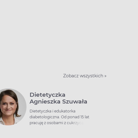
Zobacz wszystkich »
Dietetyczka
Agnieszka Szuwała
Dietetyczka i edukatorka
diabetologiczna. Od ponad 15 lat
pracuję z osobami z cukrzycą.
Specjalizuję się również w zdrowym
odżywianiu w insulinooporności,