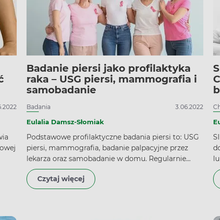
Badanie piersi jako profilaktyka
S
ć
raka – USG piersi, mammografia i
C
samobadanie
b
6.2022
Badania
3.06.2022
C
Eulalia Damsz-Słomiak
E
wia
Podstawowe profilaktyczne badania piersi to: USG
SI
zowej
piersi, mammografia, badanie palpacyjne przez
d
lekarza oraz samobadanie w domu. Regularnie
l
ość
wykonywane pozwalają wykryć niepokojące
c
Czytaj więcej
mów
zmiany na wczesnym etapie. Ważne jest, by
n
wiedzieć, jak samodzielnie padać piersi, kiedy robić
to
USG i mammografię, bowiem rak piersi przez długi
b
, a
czas nie daje żadnych objawów.
n