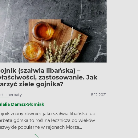
aburzenia wchłaniania, które skutkują niedoborem
itamin i niedożywieniem. Do diagnostyki SIBO
tosuje się wodorowe lub wodorowo-metanowe
esty oddechowe. Leczenie SIBO obejmuje
tosowanie antybiotykoterapii oraz zmianę
awyków żywieniowych.
ojnik (szałwia libańska) –
łaściwości, zastosowanie. Jak
arzyć ziele gojnika?
oła i herbaty
8.12.2021
ulalia Damsz-Słomiak
ojnik znany również jako szałwia libańska lub
erbata górska to roślina lecznicza od wieków
iezwykle popularne w rejonach Morza
ródziemnego, półwyspu Bałkańskiego oraz