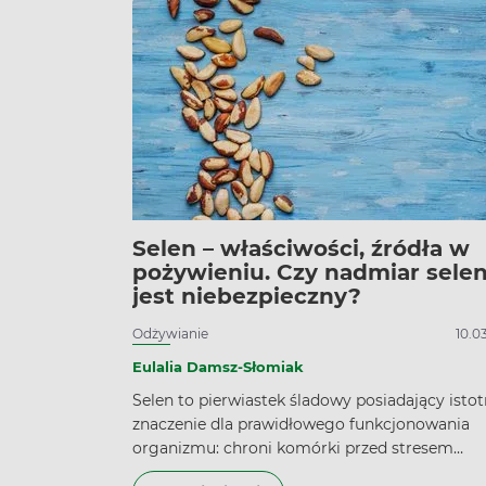
który powinien zaniepokoić pacjenta jest nad
Selen – właściwości, źródła w
pożywieniu. Czy nadmiar sele
jest niebezpieczny?
Odżywianie
10.0
Eulalia Damsz-Słomiak
Selen to pierwiastek śladowy posiadający isto
znaczenie dla prawidłowego funkcjonowania
organizmu: chroni komórki przed stresem
oksydacyjnym, wykazuje właściwości