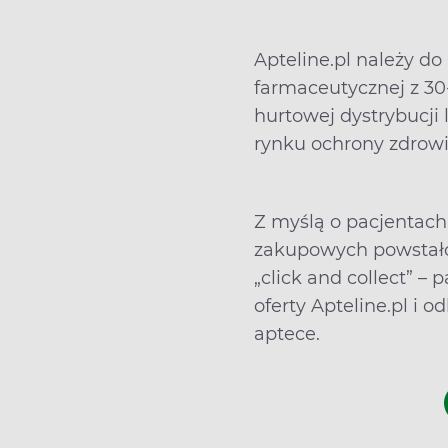
zredukować masę ciała lub
poprawić nawyki żywieniowe. Na co
dzień działa w poradni Mój Dietetyk
Apteline.pl należy do
w Poznaniu.
farmaceutycznej z 30-
hurtowej dystrybucji
rynku ochrony zdrowi
Z myślą o pacjentach 
zakupowych powstało
„click and collect” –
oferty Apteline.pl i o
aptece.