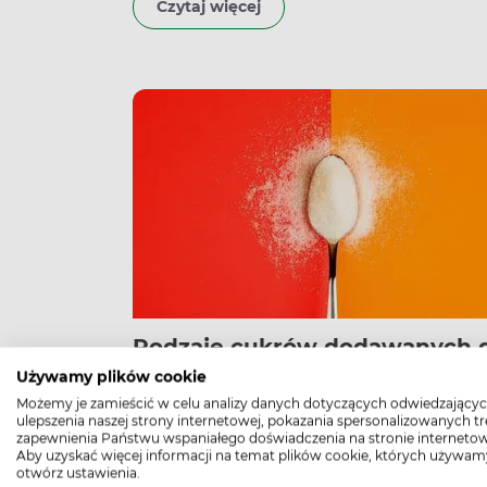
Czytaj więcej
antynowotworowe oraz jest niezbędny do
prawidłowego działania tarczycy. Jakie jeszcze
właściwości posiada selen i w jakich produkta
znajdziemy? Czy selen może być toksyczny? C
warto go suplementować?
Rodzaje cukrów dodawanych 
żywności. Określenia dla cukr
Używamy plików cookie
na etykietach
Możemy je zamieścić w celu analizy danych dotyczących odwiedzającyc
ulepszenia naszej strony internetowej, pokazania spersonalizowanych tre
Odżywianie
31.0
zapewnienia Państwu wspaniałego doświadczenia na stronie internetow
Aby uzyskać więcej informacji na temat plików cookie, których używam
Eulalia Damsz-Słomiak
otwórz ustawienia.