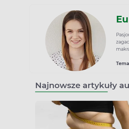
Eu
Pasjo
zagad
makra
Tema
Najnowsze artykuły au