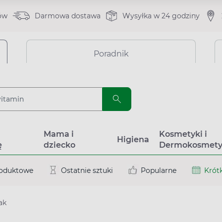
ów
Darmowa dostawa
Wysyłka w 24 godziny
Poradnik
a
Mama i
Kosmetyki i
Higiena
ę
dziecko
Dermokosmety
roduktowe
Ostatnie sztuki
Popularne
Krótk
ak