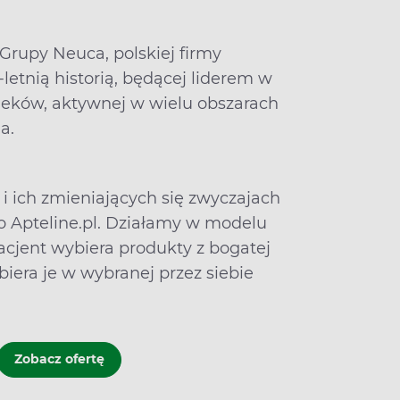
chorobach układu krążenia czy
związanych z nadwagą i otyłością.
Na co dzień pracuję w
Teleporadni
 Grupy Neuca, polskiej firmy
Diabdis
.
letnią historią, będącej liderem w
 leków, aktywnej w wielu obszarach
a.
i ich zmieniających się zwyczajach
 Apteline.pl. Działamy w modelu
 pacjent wybiera produkty z bogatej
dbiera je w wybranej przez siebie
Zobacz ofertę