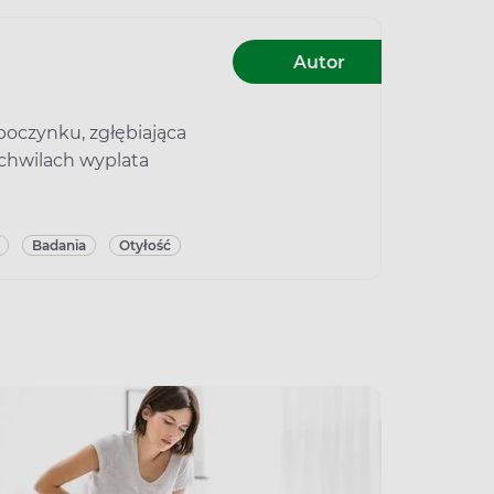
Autor
poczynku, zgłębiająca
 chwilach wyplata
Badania
Otyłość