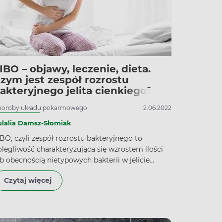
IBO – objawy, leczenie, dieta.
zym jest zespół rozrostu
akteryjnego jelita cienkiego?
horoby układu pokarmowego
2.06.2022
ulalia Damsz-Słomiak
BO, czyli zespół rozrostu bakteryjnego to
olegliwość charakteryzująca się wzrostem ilości
ub obecnością nietypowych bakterii w jelicie
ienkim. Nadmierna ilość bakterii powoduje wiele
Czytaj więcej
iekorzystnych efektów. Najczęstsze objawy SIBO
: bóle brzucha, uciążliwe wzdęcia, przewlekłe
iegunki i zaparcia. Nieleczony zespół SIBO
iekorzystnie wpływa na stan zdrowia – powoduje