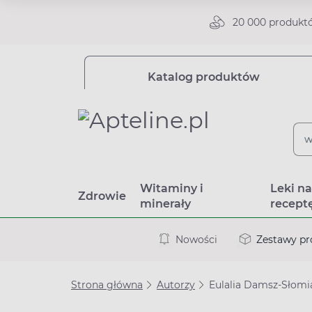
20 000 produkt
Katalog produktów
Witaminy i
Leki n
Zdrowie
minerały
recept
Nowości
Zestawy p
Strona główna
Autorzy
Eulalia Damsz-Słomi