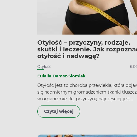
Otyłość – przyczyny, rodzaje,
skutki i leczenie. Jak rozpozna
otyłość i nadwagę?
Otyłość
6.0
Eulalia Damsz-Słomiak
Otyłość jest to choroba przewlekła, która obja
się nadmiernym gromadzeniem tkanki tłuszc
w organizmie. Jej przyczyną najczęściej jest
niezdrowa dieta oraz siedzący tryb życia. Otył
Czytaj więcej
przyczynia się do rozwoju poważnych proble
zdrowotnych, w tym chorób sercowo-
naczyniowych, cukrzycy a nawet niektórych
nowotworów. Stanem, który poprzedza otyłość