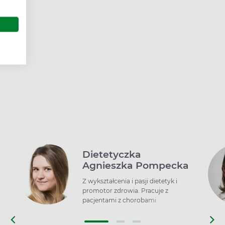
a
i
do
u są
ą
Dietetyczka
Agnieszka Pompecka
Z wykształcenia i pasji dietetyk i
promotor zdrowia. Pracuje z
z
pacjentami z chorobami
wymagającymi wsparcia
żywieniowego i osobami, które chcą