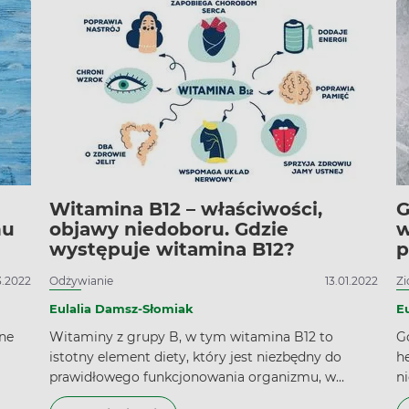
waga.
z
w
s
t
s
n
Witamina B12 – właściwości,
G
nu
objawy niedoboru. Gdzie
w
występuje witamina B12?
p
3.2022
Odżywianie
13.01.2022
Zi
Eulalia Damsz-Słomiak
E
tne
Witaminy z grupy B, w tym witamina B12 to
G
istotny element diety, który jest niezbędny do
h
prawidłowego funkcjonowania organizmu, w
n
szczególności układu nerwowego, krwionośnego
Ś