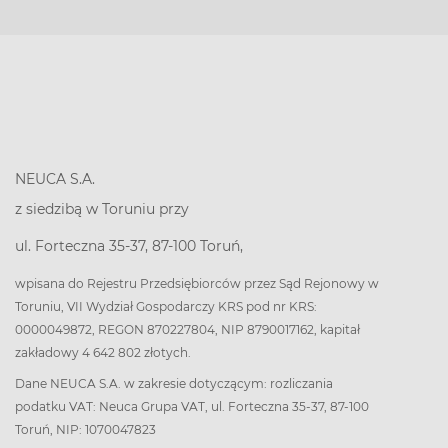
NEUCA S.A.
z siedzibą w Toruniu przy
ul. Forteczna 35-37, 87-100 Toruń,
wpisana do Rejestru Przedsiębiorców przez Sąd Rejonowy w
Toruniu, VII Wydział Gospodarczy KRS pod nr KRS:
0000049872, REGON 870227804, NIP 8790017162, kapitał
zakładowy 4 642 802 złotych.
Dane NEUCA S.A. w zakresie dotyczącym: rozliczania
podatku VAT: Neuca Grupa VAT, ul. Forteczna 35-37, 87-100
Toruń, NIP: 1070047823