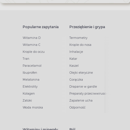
Popularne zapytania
Przeziębienie i grypa
Witamina D
Termometry
Witamina C
Krople do nosa
Krople do oczu
Inhalacje
Tran
Katar
Paracetamol
Kaszel
Ibuprofen
Olejki eteryczne
Melatonina
Gorączka
Elektrolity
Drapanie w gardle
Kolagen
Preparaty przeciwwirusowe
Zatoki
Zapalenie ucha
Woda morska
Odporność
Witaminy i minerały
Ból