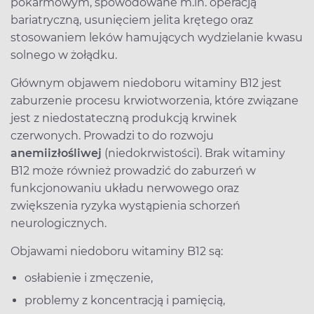
pokarmowym, spowodowane m.in. operacją
bariatryczną, usunięciem jelita krętego oraz
stosowaniem leków hamujących wydzielanie kwasu
solnego w żołądku.
Głównym objawem niedoboru witaminy B12 jest
zaburzenie procesu krwiotworzenia, które związane
jest z niedostateczną produkcją krwinek
czerwonych. Prowadzi to do rozwoju
anemii
złośliwej
(niedokrwistości). Brak witaminy
B12 może również prowadzić do zaburzeń w
funkcjonowaniu układu nerwowego oraz
zwiększenia ryzyka wystąpienia schorzeń
neurologicznych.
Objawami niedoboru witaminy B12 są:
osłabienie i zmęczenie,
problemy z koncentracją i pamięcią,