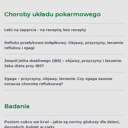
Choroby układu pokarmowego
Leki na zaparcia - na receptę, bez recepty
Refluks przełykowo-żołądkowy. Objawy, przyczyny, leczenie
refluksu i zgagi
Zespół jelita drażliwego (IBS) – objawy, przyczyny i leczenie.
Jaka dieta przy IBS?
Zgaga – przyczyny, objawy, leczenie. Czy zgaga zawsze
oznacza chorobę refluksową?
Badania
Poziom cukru we krwi - jakie są normy glukozy dla dzieci,
dorosłych, kobiet w ciąży