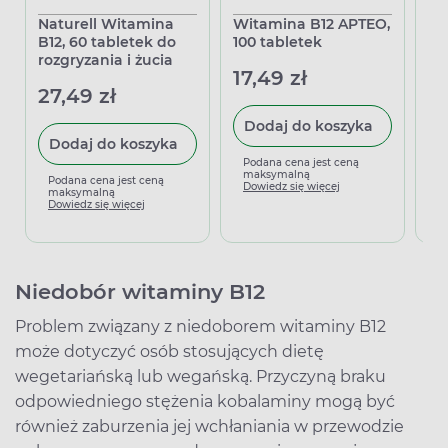
Naturell Witamina
Witamina B12 APTEO,
Vi
B12, 60 tabletek do
100 tabletek
10
rozgryzania i żucia
50
17,49 zł
po
27,49 zł
43
Dodaj do koszyka
Dodaj do koszyka
Podana cena jest ceną
maksymalną
Podana cena jest ceną
P
Dowiedz się więcej
maksymalną
m
Dowiedz się więcej
D
Niedobór witaminy B12
Problem związany z niedoborem witaminy B12
może dotyczyć osób stosujących dietę
wegetariańską lub wegańską. Przyczyną braku
odpowiedniego stężenia kobalaminy mogą być
również zaburzenia jej wchłaniania w przewodzie