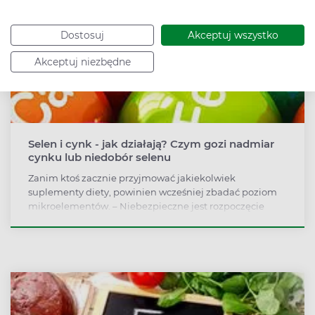
Dostosuj
Akceptuj wszystko
Akceptuj niezbędne
Selen i cynk - jak działają? Czym gozi nadmiar
cynku lub niedobór selenu
Zanim ktoś zacznie przyjmować jakiekolwiek
suplementy diety, powinien wcześniej zbadać poziom
mikroelementów. – Niebezpieczne jest rozpoczęcie
suplementacji w ciemno, wtedy możemy doprowadzić
do zatrucia organizmu – podkreśla prof. Jan Lubiński,
onkolog i genetyk w Międzynarodowym Centrum
Nowotworów Dziedzicznych Pomorskiego Uniwersytetu
Medycznego w Szczecinie.