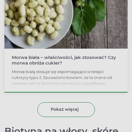
Morwa biała – właściwości, jak stosować? Czy
morwa obniża cukier?
Morwę białą stosuje się wspomagająco w terapii
cukrzycy typu 2. Zauważono bowiem, że ta znana od
wieków roślina lecznicza zmniejsza poposiłkowe
stężenie glukozy we krwi.
Pokaż więcej
Biotyna na włosy, skórę,