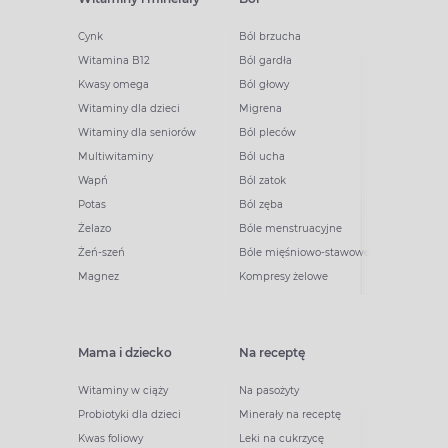
Cynk
Ból brzucha
Witamina B12
Ból gardła
Kwasy omega
Ból głowy
Witaminy dla dzieci
Migrena
Witaminy dla seniorów
Ból pleców
Multiwitaminy
Ból ucha
Wapń
Ból zatok
Potas
Ból zęba
Żelazo
Bóle menstruacyjne
Żeń-szeń
Bóle mięśniowo-stawowe
Magnez
Kompresy żelowe
Mama i dziecko
Na receptę
Witaminy w ciąży
Na pasożyty
Probiotyki dla dzieci
Minerały na receptę
Kwas foliowy
Leki na cukrzycę