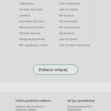
Odparzenia
Leki na grzybicę
Na katar dla dzieci
Leki na trądzik
Laktacja
Na tarczycę
Kosmetyki dla mam
Na hemoroidy
Akcesoria dla dzieci
Na nadciśnienie
Zdrowie dziecka
Szczepionki
Pielęgnacja dziecka
Leki na otyłość
Ból i gorączka u dzieci
Leki na dnę moczanową
Zobacz więcej
2 600 punktów odbioru
20 tys. produktów
Odbierz zamówienie w
Szeroki asortyment
wybranej aptece
produktów