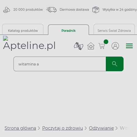
20 000 produktów
Darmowa dostawa
Wysyłka w 24 godziny
Katalog produktów
Poradnik
Serwis Świat Zdrowia
sztuk
Strona główna
Poczytaj o zdrowiu
Odżywianie
Witamin