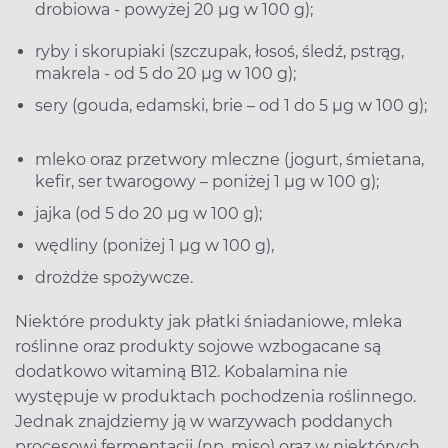
drobiowa - powyżej 20 µg w 100 g);
ryby i skorupiaki (szczupak, łosoś, śledź, pstrąg,
makrela - od 5 do 20 µg w 100 g);
sery (gouda, edamski, brie – od 1 do 5 µg w 100 g);
mleko oraz przetwory mleczne (jogurt, śmietana,
kefir, ser twarogowy – poniżej 1 µg w 100 g);
jajka (od 5 do 20 µg w 100 g);
wędliny (poniżej 1 µg w 100 g),
drożdże spożywcze.
Niektóre produkty jak płatki śniadaniowe, mleka
roślinne oraz produkty sojowe wzbogacane są
dodatkowo witaminą B12. Kobalamina nie
występuje w produktach pochodzenia roślinnego.
Jednak znajdziemy ją w warzywach poddanych
procesowi fermentacji (np. miso) oraz w niektórych