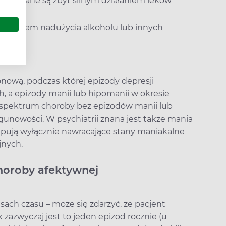
ywoływane są zbyt silnym działaniem leków
astępstwem nadużycia alkoholu lub innych
słaby
nową, podczas której epizody depresji
 a epizody manii lub hipomanii w okresie
 spektrum choroby bez epizodów manii lub
gunowości. W psychiatrii znana jest także mania
pują wyłącznie nawracające stany maniakalne
jnych.
horoby afektywnej
ach czasu – może się zdarzyć, że pacjent
k zazwyczaj jest to jeden epizod rocznie (u