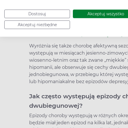
epizody depresji, manii lub hipomanii w
przeciwdepresyjnych,
Dostosuj
Akceptuj wszystko
typ III i półmania lub hipomania – są n
substancji psychoaktywnych.
Akceptuj niezbędne
>> Czub, świr, wariat, powiesił się, bo był 
Wyróżnia się także chorobę afektywną sezo
występują w miesiącach jesienno-zimowych,
wiosenno-letnim oraz tak zwane „miękkie”
hipomanii, ale obserwuje się cechy dwubie
jednobiegunowa, w przebiegu której wystę
lub hipomaniakalne bez epizodów depresy
Jak często występują epizody c
dwubiegunowej?
Epizody choroby występują w różnych okres
będzie miał jeden epizod na kilka lat, jedna