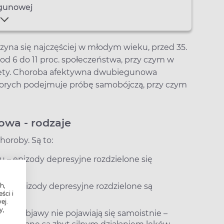
egunowej
na się najczęściej w młodym wieku, przed 35.
i od 6 do 11 proc. społeczeństwa, przy czym w
biety. Choroba afektywna dwubiegunowa
horych podejmuje próbę samobójczą, przy czym
wa - rodzaje
horoby. Są to:
– epizody depresyjne rozdzielone się
 – epizody depresyjne rozdzielone są
h,
ści i
ej.
y,
I – objawy nie pojawiają się samoistnie –