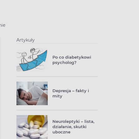
nie
Artykuły
Po co diabetykowi
psycholog?
Depresja – fakty i
mity
Neuroleptyki – lista,
działanie, skutki
uboczne