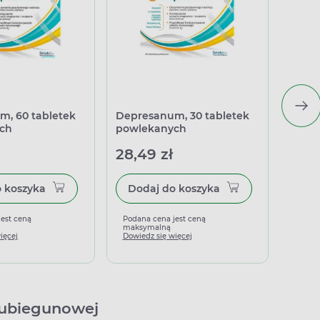
m, 60 tabletek
Depresanum, 30 tabletek
Wycią
ch
powlekanych
28,49 zł
14,4
Dodaj do koszyka
Dodaj do koszyka
jest ceną
Podana cena jest ceną
Podan
maksymalną
maks
ięcej
Dowiedz się więcej
Dowied
wubiegunowej