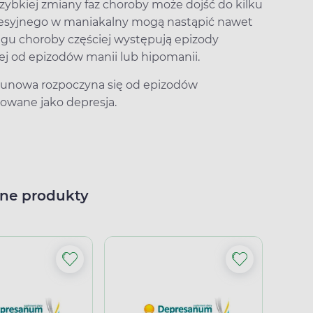
zybkiej zmiany faz choroby może dojść do kilku
presyjnego w maniakalny mogą nastąpić nawet
egu choroby częściej występują epizody
ej od epizodów manii lub hipomanii.
unowa rozpoczyna się od epizodów
owane jako depresja.
ne produkty