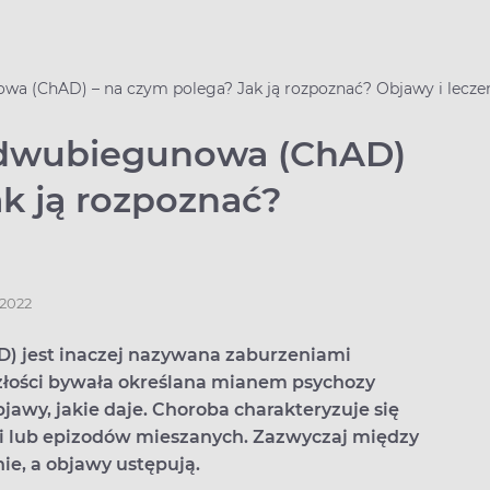
a (ChAD) – na czym polega? Jak ją rozpoznać? Objawy i lecze
 dwubiegunowa (ChAD)
k ją rozpoznać?
.2022
 jest inaczej nazywana zaburzeniami
ości bywała określana mianem psychozy
awy, jakie daje. Choroba charakteryzuje się
i lub epizodów mieszanych. Zazwyczaj między
ie, a objawy ustępują.