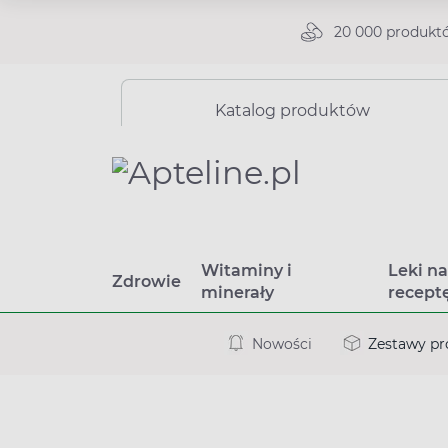
20 000 produkt
Katalog produktów
Witaminy i
Leki n
Zdrowie
minerały
recept
Nowości
Zestawy p