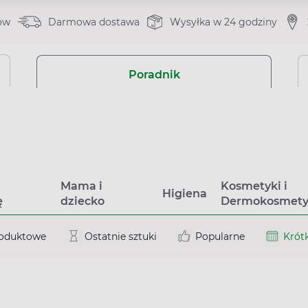
ów
Darmowa dostawa
Wysyłka w 24 godziny
Poradnik
a
Mama i
Kosmetyki i
Higiena
ę
dziecko
Dermokosmety
roduktowe
Ostatnie sztuki
Popularne
Krótk