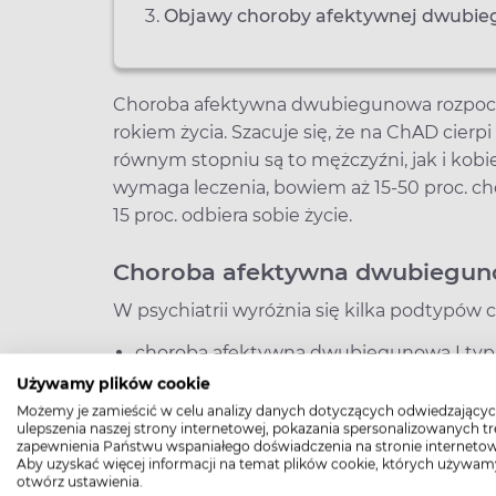
Objawy choroby afektywnej dwubi
Choroba afektywna dwubiegunowa rozpoczy
rokiem życia. Szacuje się, że na ChAD cierp
równym stopniu są to mężczyźni, jak i ko
wymaga leczenia, bowiem aż 15-50 proc. c
15 proc. odbiera sobie życie.
Choroba afektywna dwubieguno
W psychiatrii wyróżnia się kilka podtypów c
choroba afektywna dwubiegunowa I typu 
epizodami manii,
Używamy plików cookie
choroba afektywna dwubiegunowa II typu
Możemy je zamieścić w celu analizy danych dotyczących odwiedzającyc
ulepszenia naszej strony internetowej, pokazania spersonalizowanych tre
epizodami hipomanii,
zapewnienia Państwu wspaniałego doświadczenia na stronie internetow
Aby uzyskać więcej informacji na temat plików cookie, których używam
choroba afektywna dwubiegunowej typu II
otwórz ustawienia.