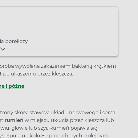
a boreliozy
oroba wywołana zakażeniem bakterią krętkiem
at po ukąszeniu przez kleszcza.
ne i późne
strony skóry, stawów, układu nerwowego i serca.
st
rumień
w miejscu ukłucia przez kleszcza lub
owiu, głowie lub szyi. Rumień pojawia się
występuje u około 80 proc. chorych. Kolejnym