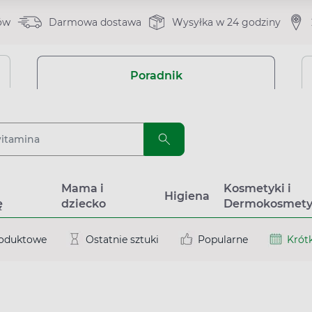
ów
Darmowa dostawa
Wysyłka w 24 godziny
Poradnik
a
Mama i
Kosmetyki i
Higiena
ę
dziecko
Dermokosmety
roduktowe
Ostatnie sztuki
Popularne
Krótk