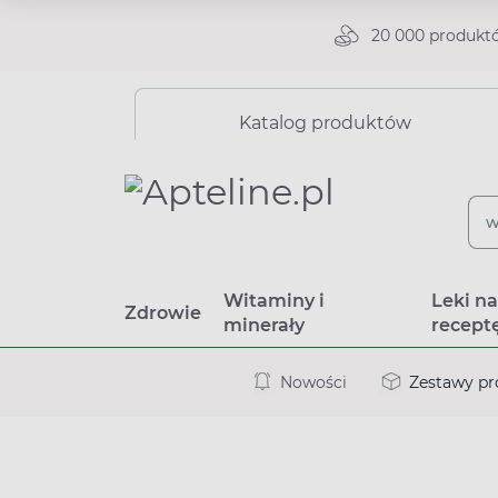
20 000 produkt
Katalog produktów
Witaminy i
Leki n
Zdrowie
minerały
recept
Nowości
Zestawy p