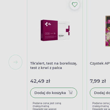
Tik'alert, test na boreliozę,
Czystek AP
test z krwi z palca
42,49 zł
7,99 zł
Dodaj do koszyka
Podana cena jest ceną
Podana cena 
maksymalną
maksymalną
Dowiedz się więcej
Dowiedz się w