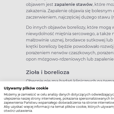
objawem jest
zapalenie stawów
, które m
zakażenia. Zapalenie objawia się bolesny
zaczerwieniem, najczęściej dużego stawu (
Do innych objawów boreliozy, które mogą wys
niewydolność mięśnia sercowego, a także 
małżowinie usznej, brodawce sutkowej lub
krętki boreliozy będzie powodowało rozwój t
porażeniem nerwów czaszkowych, poraże
opon mózgowo-rdzeniowych lub zapalenie
Zioła i borelioza
Obecnie nie ma badań klinicznych na tema
boreliozy u ludzi. Dostępne są natomiast w
Używamy plików cookie
warunkach laboratoryjnych na hodowlach 
Możemy je zamieścić w celu analizy danych dotyczących odwiedzającyc
ulepszenia naszej strony internetowej, pokazania spersonalizowanych tre
różnych wyciągów ziołowych wobec krętków 
zapewnienia Państwu wspaniałego doświadczenia na stronie internetow
Aby uzyskać więcej informacji na temat plików cookie, których używam
1.
Czystek
to śródziemnomorska roślina st
otwórz ustawienia.