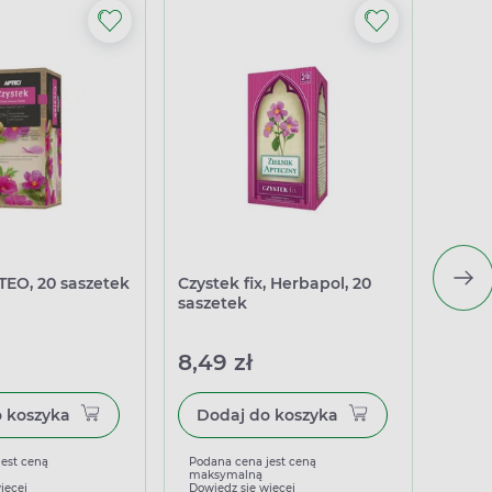
TEO, 20 saszetek
Czystek fix, Herbapol, 20
Citrus
saszetek
peste
8,49 zł
51,4
Dodaj do koszyka
Dodaj do koszyka
jest ceną
Podana cena jest ceną
Podan
maksymalną
maks
ięcej
Dowiedz się więcej
Dowied