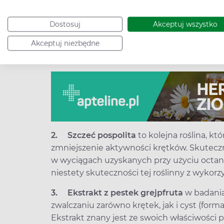
leczeniu chorób skóry i stanów zapalnych. 
przeciwbakteryjne, przeciwgrzybicze i antyw
Dostosuj
Akceptuj wszystko
lotny pozyskany z czystka wykazywał mocny
burgdorferi. Takiego działania nie stwier
Akceptuj niezbędne
wyciągu.
2.
Szczeć pospolita
to kolejna roślina, kt
zmniejszenie aktywności krętków. Skuteczno
w wyciągach uzyskanych przy użyciu octanu
niestety skuteczności tej roślinny z wyko
3.
Ekstrakt z pestek grejpfruta
w badania
zwalczaniu zarówno krętek, jak i cyst (forma
Ekstrakt znany jest ze swoich właściwości 