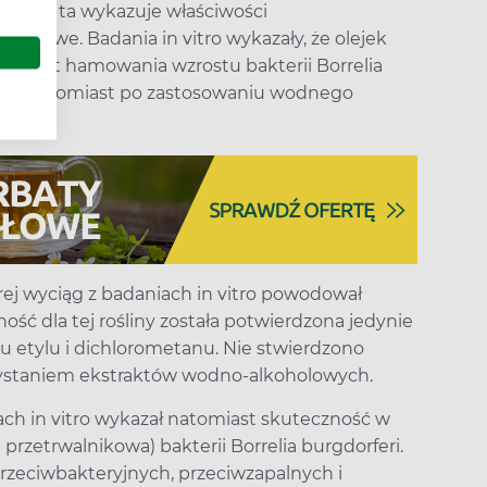
Roślina ta wykazuje właściwości
irusowe. Badania in vitro wykazały, że olejek
 efekt hamowania wzrostu bakterii Borrelia
dzono natomiast po zastosowaniu wodnego
órej wyciąg z badaniach in vitro powodował
ść dla tej rośliny została potwierdzona jedynie
 etylu i dichlorometanu. Nie stwierdzono
rzystaniem ekstraktów wodno-alkoholowych.
ch in vitro wykazał natomiast skuteczność w
 przetrwalnikowa) bakterii Borrelia burgdorferi.
przeciwbakteryjnych, przeciwzapalnych i