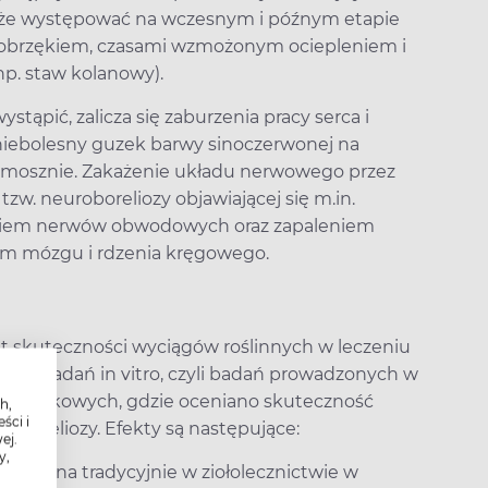
oże występować na wczesnym i późnym etapie
m obrzękiem, czasami wzmożonym ociepleniem i
np. staw kolanowy).
tąpić, zalicza się zaburzenia pracy serca i
niebolesny guzek barwy sinoczerwonej na
 mosznie. Zakażenie układu nerwowego przez
zw. neuroboreliozy objawiającej się m.in.
niem nerwów obwodowych oraz zapaleniem
m mózgu i rdzenia kręgowego.
t skuteczności wyciągów roślinnych w leczeniu
yniki badań in vitro, czyli badań prowadzonych w
komórkowych, gdzie oceniano skuteczność
h,
ści i
boreliozy. Efekty są następujące:
ej.
y,
osowana tradycyjnie w ziołolecznictwie w