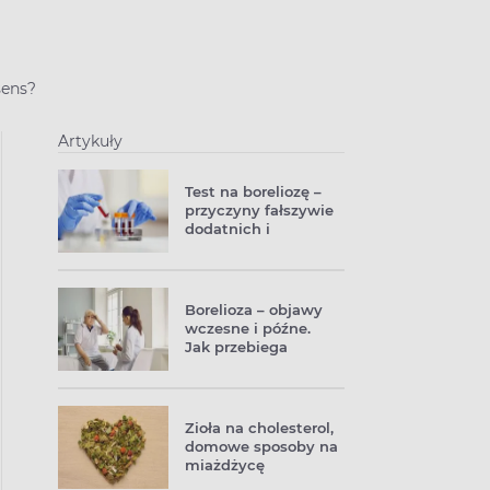
sens?
Artykuły
Test na boreliozę –
przyczyny fałszywie
dodatnich i
ujemnych wyników
Borelioza – objawy
wczesne i późne.
Jak przebiega
choroba z Lyme?
Zioła na cholesterol,
domowe sposoby na
miażdżycę