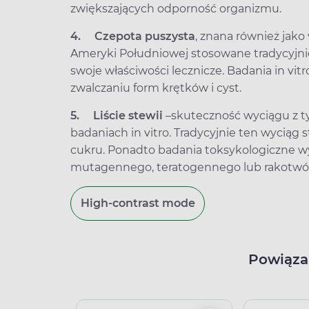
zwiększających odporność organizmu.
4.
Czepota puszysta
, znana również jako 
Ameryki Południowej stosowane tradycyjni
swoje właściwości lecznicze. Badania in vit
zwalczaniu form krętków i cyst.
5.
Liście stewii
–
skuteczność wyciągu z ty
badaniach in vitro. Tradycyjnie ten wyciąg s
cukru. Ponadto badania toksykologiczne wy
mutagennego, teratogennego lub rakotwórc
High-contrast mode
Powiąza