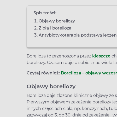
Spis treści:
Objawy boreliozy
Zioła i borelioza
Antybiotykoterapia podstawą leczeni
Borelioza to przenoszona przez
kleszcze
ch
boreliozy. Czasem daje o sobie znać wiele l
Czytaj również:
Borelioza – objawy wczes
Objawy boreliozy
Borelioza daje złożone kliniczne objawy ze 
Pierwszym objawem zakażenia boreliozy je
innych częściach ciała, np. kończynach, tuł
zazwyczaj od 3. do 30. dnia od zakażenia i 