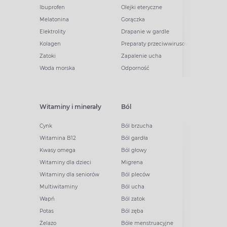
Ibuprofen
Olejki eteryczne
Melatonina
Gorączka
Elektrolity
Drapanie w gardle
Kolagen
Preparaty przeciwwirusowe
Zatoki
Zapalenie ucha
Woda morska
Odporność
Witaminy i minerały
Ból
Cynk
Ból brzucha
Witamina B12
Ból gardła
Kwasy omega
Ból głowy
Witaminy dla dzieci
Migrena
Witaminy dla seniorów
Ból pleców
Multiwitaminy
Ból ucha
Wapń
Ból zatok
Potas
Ból zęba
Żelazo
Bóle menstruacyjne