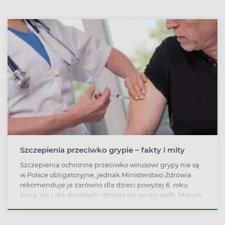
Szczepienia przeciwko grypie – fakty i mity
Szczepienia ochronne przeciwko wirusowi grypy nie są
w Polsce obligatoryjne, jednak Ministerstwo Zdrowia
rekomenduje je zarówno dla dzieci powyżej 6. roku
życia, jak i dla dorosłych. Istnieją też grupy osób, którym
szczepienie jest szczególnie zalecane. Wytyczne
krajowe to pochodna zaleceń Światowej Organizacji