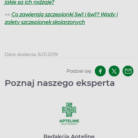
jakie są ich rodzaje?
>>
Co zawierają szczepionki 5w1 i 6w1? Wady i
zalety szczepionek skojarzonych
Data dodania: 8.01.2019
Podziel się:
Poznaj naszego eksperta
Redakcja Apteline