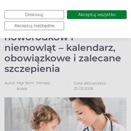
Pokaż więcej
Dostosuj
Akceptuj wszystko
Szczepienia
Akceptuj niezbędne
noworodków i
niemowląt – kalendarz,
obowiązkowe i zalecane
szczepienia
Autor:
Mgr farm. Tomasz
Data aktualizacji:
25.05.2026
Kołek