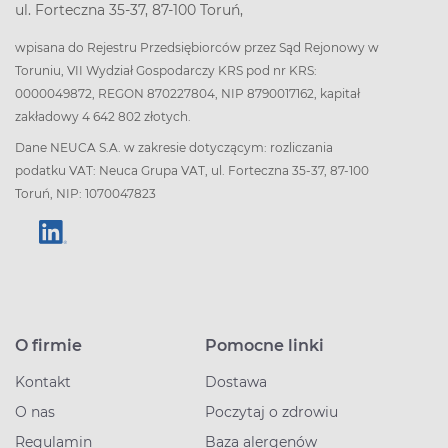
ul. Forteczna 35-37, 87-100 Toruń,
wpisana do Rejestru Przedsiębiorców przez Sąd Rejonowy w
Toruniu, VII Wydział Gospodarczy KRS pod nr KRS:
0000049872, REGON 870227804, NIP 8790017162, kapitał
zakładowy 4 642 802 złotych.
Dane NEUCA S.A. w zakresie dotyczącym: rozliczania
podatku VAT: Neuca Grupa VAT, ul. Forteczna 35-37, 87-100
Toruń, NIP: 1070047823
O firmie
Pomocne linki
Kontakt
Dostawa
O nas
Poczytaj o zdrowiu
Regulamin
Baza alergenów