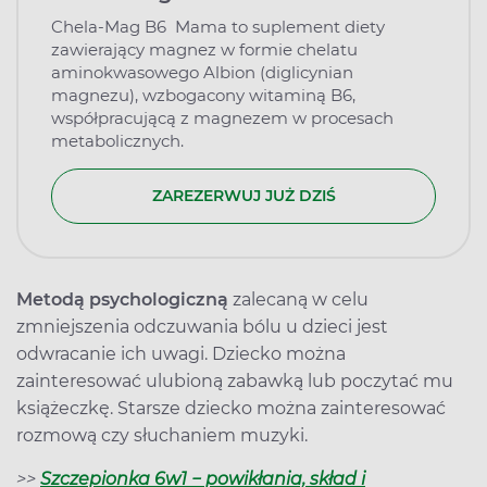
Chela-Mag B6 Mama to suplement diety
zawierający magnez w formie chelatu
aminokwasowego Albion (diglicynian
magnezu), wzbogacony witaminą B6,
współpracującą z magnezem w procesach
metabolicznych.
ZAREZERWUJ JUŻ DZIŚ
Metodą psychologiczną
zalecaną w celu
zmniejszenia odczuwania bólu u dzieci jest
odwracanie ich uwagi. Dziecko można
zainteresować ulubioną zabawką lub poczytać mu
książeczkę. Starsze dziecko można zainteresować
rozmową czy słuchaniem muzyki.
>>
Szczepionka 6w1 − powikłania, skład i