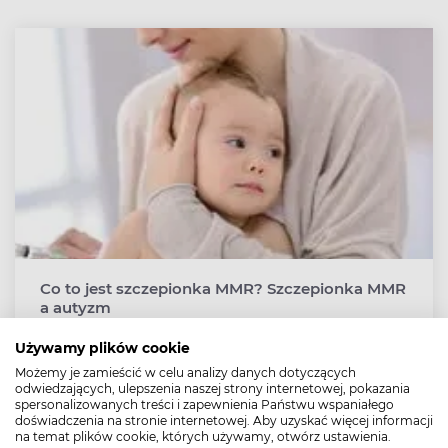
Co to jest szczepionka MMR? Szczepionka MMR
a autyzm
Autyzm po szczepieniu MMR to dość często przytaczany
Używamy plików cookie
mit. Przeprowadzono wiele badań udowadniających, że
Możemy je zamieścić w celu analizy danych dotyczących
związek szczepionki przeciwko odrze, śwince i różyczce
odwiedzających, ulepszenia naszej strony internetowej, pokazania
z autyzmem to nieprawda. Szczepienie MMR należy
spersonalizowanych treści i zapewnienia Państwu wspaniałego
obecnie do szczepień obowiązkowych u niemowląt i
doświadczenia na stronie internetowej. Aby uzyskać więcej informacji
na temat plików cookie, których używamy, otwórz ustawienia.
dzieci w wieku szkolnym.