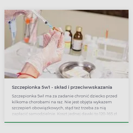
Zdrowia. Mimo to, szczepienia przeciwko grypie ciągle
wywołują sporo kontrowersji.
Szczepionka 5w1 - skład i przeciwwskazania
Szczepionka 5w1 ma za zadanie chronić dziecko przed
kilkoma chorobami na raz. Nie jest objęta wykazem
szczepień obowiązkowych, stąd też trzeba za nią
zapłacić samodzielnie. Koszt jednej dawki to 120-165 zł.
Dostępność szczepionki w większości aptek w Polsce
jest bardzo ograniczona.