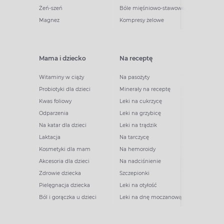
Żeń-szeń
Bóle mięśniowo-stawowe
Magnez
Kompresy żelowe
Mama i dziecko
Na receptę
Witaminy w ciąży
Na pasożyty
Probiotyki dla dzieci
Minerały na receptę
Kwas foliowy
Leki na cukrzycę
Odparzenia
Leki na grzybicę
Na katar dla dzieci
Leki na trądzik
Laktacja
Na tarczycę
Kosmetyki dla mam
Na hemoroidy
Akcesoria dla dzieci
Na nadciśnienie
Zdrowie dziecka
Szczepionki
Pielęgnacja dziecka
Leki na otyłość
Ból i gorączka u dzieci
Leki na dnę moczanową