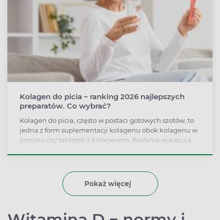
Kolagen do picia – ranking 2026 najlepszych
preparatów. Co wybrać?
Kolagen do picia, często w postaci gotowych szotów, to
jedna z form suplementacji kolagenu obok kolagenu w
proszku czy tabletek z kolagenem. Badania wykazują,
że regularnie stosowany może poprawić nawilżenie
skóry już po miesiącu, znacznie dłużej trzeba poczekać,
chcąc kolagenem wzmocnić staw po urazie.
Podpowiadamy, czym się kierować przy wyborze
Pokaż więcej
kolagenu do picia i czego można się spodziewać.
Witamina D − normy i