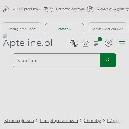
20 000 produktów
Darmowa dostawa
Wysyłka w 24 godziny
Katalog produktów
Poradnik
Serwis Świat Zdrowia
sztuk
Strona główna
Poczytaj o zdrowiu
Choroby
RZS i cho