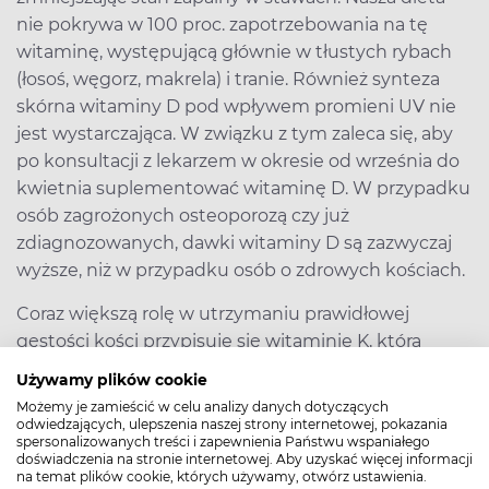
nie pokrywa w 100 proc. zapotrzebowania na tę
witaminę, występującą głównie w tłustych rybach
(łosoś, węgorz, makrela) i tranie. Również synteza
skórna witaminy D pod wpływem promieni UV nie
jest wystarczająca. W związku z tym zaleca się, aby
po konsultacji z lekarzem w okresie od września do
kwietnia suplementować witaminę D. W przypadku
osób zagrożonych osteoporozą czy już
zdiagnozowanych, dawki witaminy D są zazwyczaj
wyższe, niż w przypadku osób o zdrowych kościach.
Coraz większą rolę w utrzymaniu prawidłowej
gęstości kości przypisuje się witaminie K, która
wpływa na wbudowywanie wapnia w tkankę
Używamy plików cookie
kostną. Istotnym źródłem witaminy K są: zielone
Możemy je zamieścić w celu analizy danych dotyczących
warzywa liściaste (natka pietruszki, koperek, jarmuż,
odwiedzających, ulepszenia naszej strony internetowej, pokazania
spersonalizowanych treści i zapewnienia Państwu wspaniałego
sałata), kalarepa, kalafior, pomidory. W produktach
doświadczenia na stronie internetowej. Aby uzyskać więcej informacji
zbożowych i mięsie występują bardzo małe ilości tej
na temat plików cookie, których używamy, otwórz ustawienia.