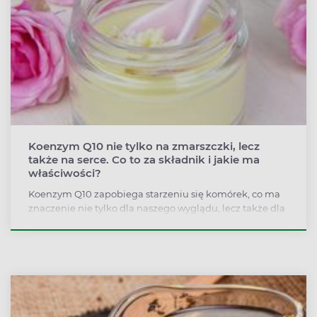
Koenzym Q10 nie tylko na zmarszczki, lecz
także na serce. Co to za składnik i jakie ma
właściwości?
Koenzym Q10 zapobiega starzeniu się komórek, co ma
znaczenie nie tylko dla naszego wyglądu, lecz także dla
pracy całego ciała. Może pomóc w walce z chorobami
cywilizacyjnymi, w tym sercowymi, a naukowcy wciąż
szukają dla koenzymu Q10 nowych zastosowań.