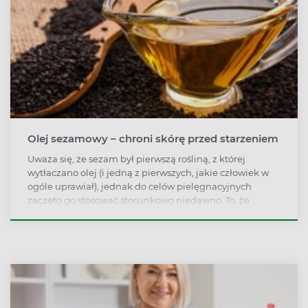
Olej sezamowy – chroni skórę przed starzeniem
Uważa się, że sezam był pierwszą rośliną, z której
wytłaczano olej (i jedną z pierwszych, jakie człowiek w
ogóle uprawiał), jednak do celów pielęgnacyjnych
zaczęto go stosować stosunkowo niedawno. To, że
znajduje się w coraz większej liczbie kosmetyków albo
sam pełni taką funkcję zawdzięcza głównie działaniu
anti-aging.