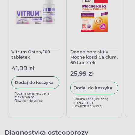
Vitrum Osteo, 100
Doppelherz aktiv
Ca
tabletek
Mocne kości Calcium,
ta
60 tabletek
41,99 zł
27
25,99 zł
Dodaj do koszyka
Dodaj do koszyka
Podana cena jest ceną
P
maksymalną
m
Podana cena jest ceną
Dowiedz się więcej
D
maksymalną
Dowiedz się więcej
Diagnostyka osteoporozy