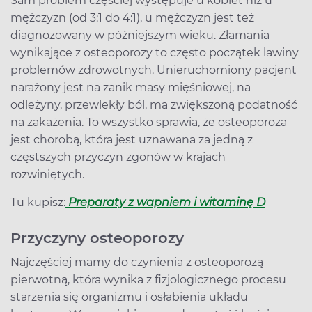
Sam problem częściej występuje u kobiet niż u
mężczyzn (od 3:1 do 4:1), u mężczyzn jest też
diagnozowany w późniejszym wieku. Złamania
wynikające z osteoporozy to często początek lawiny
problemów zdrowotnych. Unieruchomiony pacjent
narażony jest na zanik masy mięśniowej, na
odleżyny, przewlekły ból, ma zwiększoną podatność
na zakażenia. To wszystko sprawia, że osteoporoza
jest chorobą, która jest uznawana za jedną z
częstszych przyczyn zgonów w krajach
rozwiniętych.
Tu kupisz:
Preparaty z wapniem i witaminę D
Przyczyny osteoporozy
Najczęściej mamy do czynienia z osteoporozą
pierwotną, która wynika z fizjologicznego procesu
starzenia się organizmu i osłabienia układu