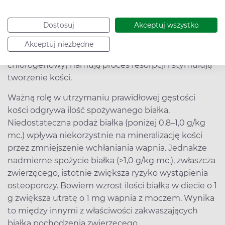
witaminy.
Dostosuj
Akceptuj wszystko
Osoby zagrożone wystąpieniem osteoporozy
powinny wprowadzić do diety suszone śliwki,
Akceptuj niezbędne
bowiem obecne w nich polifenole (kwas
chlorogenowy) hamują proces resorpcji i stymulują
tworzenie kości.
Ważną rolę w utrzymaniu prawidłowej gęstości
kości odgrywa ilość spożywanego białka.
Niedostateczna podaż białka (poniżej 0,8–1,0 g/kg
mc.) wpływa niekorzystnie na mineralizację kości
przez zmniejszenie wchłaniania wapnia. Jednakże
nadmierne spożycie białka (>1,0 g/kg mc.), zwłaszcza
zwierzęcego, istotnie zwiększa ryzyko wystąpienia
osteoporozy. Bowiem wzrost ilości białka w diecie o 1
g zwiększa utratę o 1 mg wapnia z moczem. Wynika
to między innymi z właściwości zakwaszających
białka pochodzenia zwierzęcego.