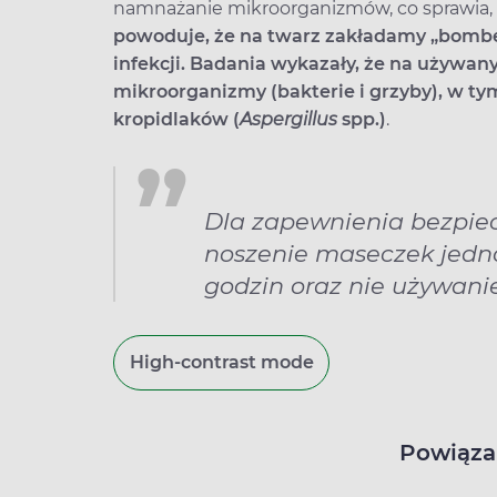
namnażanie mikroorganizmów, co sprawia,
powoduje, że na twarz zakładamy „bombę”
infekcji. Badania wykazały, że na używa
mikroorganizmy (bakterie i grzyby), w t
kropidlaków (
Aspergillus
spp.)
.
Dla zapewnienia bezpie
noszenie maseczek jed
godzin oraz nie używani
High-contrast mode
Powiąza