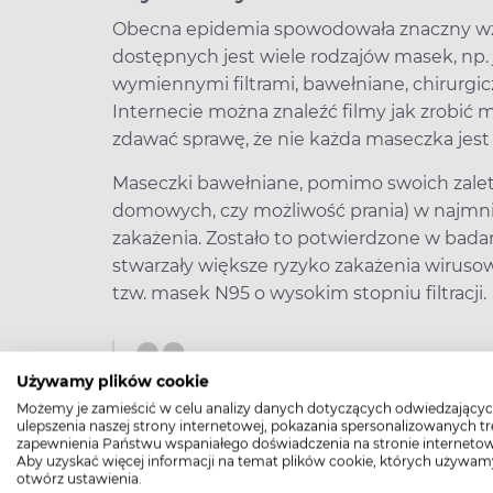
Obecna epidemia spowodowała znaczny wzr
dostępnych jest wiele rodzajów masek, np.
wymiennymi filtrami, bawełniane, chirurgic
Internecie można znaleźć filmy jak zrobić 
zdawać sprawę, że nie każda maseczka jest
Maseczki bawełniane, pomimo swoich zale
domowych, czy możliwość prania) w najmni
zakażenia. Zostało to potwierdzone w bada
stwarzały większe ryzyko zakażenia wiru
tzw. masek N95 o wysokim stopniu filtracji.
Używamy plików cookie
Zgodnie z rekomendacj
Możemy je zamieścić w celu analizy danych dotyczących odwiedzającyc
badanie, maski bawełni
ulepszenia naszej strony internetowej, pokazania spersonalizowanych tre
zapewnienia Państwu wspaniałego doświadczenia na stronie internetow
w przypadku, kiedy inny 
Aby uzyskać więcej informacji na temat plików cookie, których używam
otwórz ustawienia.