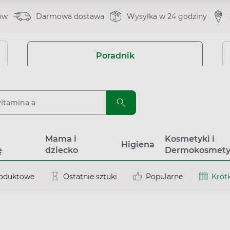
ów
Darmowa dostawa
Wysyłka w 24 godziny
Poradnik
a
Mama i
Kosmetyki i
Higiena
ę
dziecko
Dermokosmety
roduktowe
Ostatnie sztuki
Popularne
Krótk