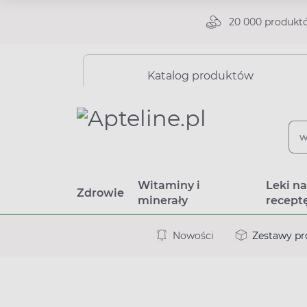
20 000 produkt
Katalog produktów
Witaminy i
Leki n
Zdrowie
minerały
recept
Nowości
Zestawy p