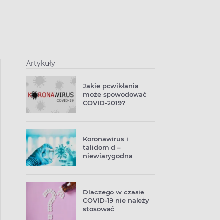
Artykuły
Jakie powikłania
może spowodować
COVID-2019?
Koronawirus i
talidomid –
niewiarygodna
historia
Dlaczego w czasie
COVID-19 nie należy
stosować
ibuprofenu?