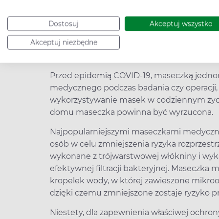
Maseczki jednorazowe – jak dł
Dostosuj
Akceptuj wszystko
Maseczki medyczne jednorazowe, jak sama
Akceptuj niezbędne
zabezpieczenia ust i nosa jednorazowo, ty
czynności.
Przed epidemią COVID-19, maseczką jednor
medycznego podczas badania czy operacji, 
wykorzystywanie masek w codziennym życiu
domu maseczka powinna być wyrzucona.
Najpopularniejszymi maseczkami medyczny
osób w celu zmniejszenia ryzyka rozprzestrze
wykonane z trójwarstwowej włókniny i wykaz
efektywnej filtracji bakteryjnej. Maseczka
kropelek wody, w której zawieszone mikro
dzięki czemu zmniejszone zostaje ryzyko pr
Niestety, dla zapewnienia właściwej ochro