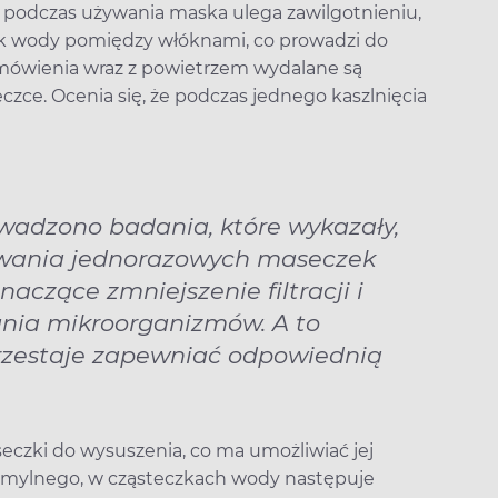
że podczas używania maska ulega zawilgotnieniu,
k wody pomiędzy włóknami, co prowadzi do
, mówienia wraz z powietrzem wydalane są
czce. Ocenia się, że podczas jednego kaszlnięcia
wadzono badania, które wykazały,
owania jednorazowych maseczek
czące zmniejszenie filtracji i
ania mikroorganizmów. A to
rzestaje zapewniać odpowiednią
seczki do wysuszenia, co ma umożliwiać jej
j mylnego, w cząsteczkach wody następuje