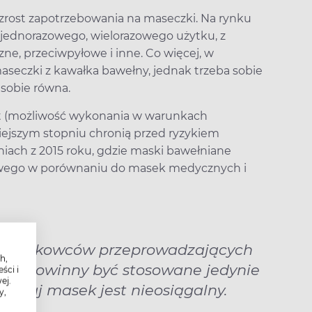
ost zapotrzebowania na maseczki. Na rynku
 jednorazowego, wielorazowego użytku, z
zne, przeciwpyłowe i inne. Co więcej, w
maseczki z kawałka bawełny, jednak trzeba sobie
 sobie równa.
t (możliwość wykonania w warunkach
ejszym stopniu chronią przed ryzykiem
niach z 2015 roku, gdzie maski bawełniane
sowego w porównaniu do masek medycznych i
ą naukowców przeprowadzających
h,
ane powinny być stosowane jedynie
ści i
ej.
rodzaj masek jest nieosiągalny.
y,