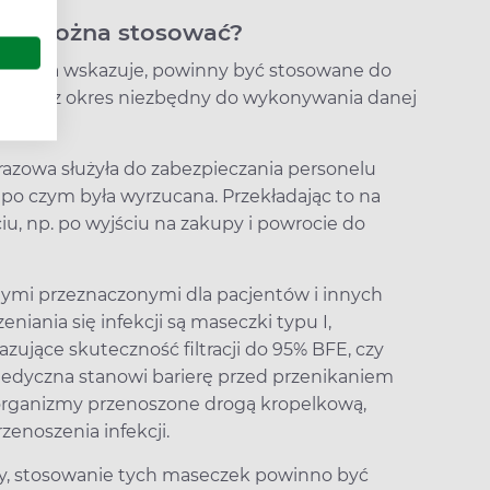
ugo można stosować?
 nazwa wskazuje, powinny być stosowane do
lko przez okres niezbędny do wykonywania danej
azowa służyła do zabezpieczania personelu
po czym była wyrzucana. Przekładając to na
, np. po wyjściu na zakupy i powrocie do
mi przeznaczonymi dla pacjentów i innych
niania się infekcji są maseczki typu I,
ujące skuteczność filtracji do 95% BFE, czy
 medyczna stanowi barierę przed przenikaniem
organizmy przenoszone drogą kropelkową,
zenoszenia infekcji.
ny, stosowanie tych maseczek powinno być