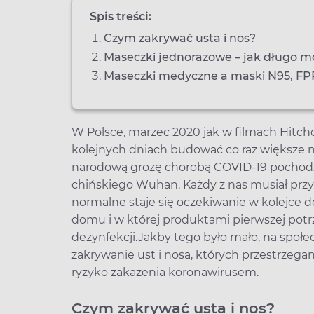
Spis treści:
Czym zakrywać usta i nos?
Maseczki jednorazowe – jak długo 
Maseczki medyczne a maski N95, FP
W Polsce, marzec 2020 jak w filmach Hitchc
kolejnych dniach budować co raz większe n
narodową grozę chorobą COVID-19 pochodz
chińskiego Wuhan. Każdy z nas musiał przyz
normalne staje się oczekiwanie w kolejce 
domu i w której produktami pierwszej potrze
dezynfekcji.Jakby tego było mało, na społ
zakrywanie ust i nosa, których przestrzeg
ryzyko zakażenia koronawirusem.
Czym zakrywać usta i nos?