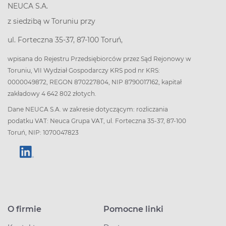
NEUCA S.A.
z siedzibą w Toruniu przy
ul. Forteczna 35-37, 87-100 Toruń,
wpisana do Rejestru Przedsiębiorców przez Sąd Rejonowy w
Toruniu, VII Wydział Gospodarczy KRS pod nr KRS:
0000049872, REGON 870227804, NIP 8790017162, kapitał
zakładowy 4 642 802 złotych.
Dane NEUCA S.A. w zakresie dotyczącym: rozliczania
podatku VAT: Neuca Grupa VAT, ul. Forteczna 35-37, 87-100
Toruń, NIP: 1070047823
O firmie
Pomocne linki