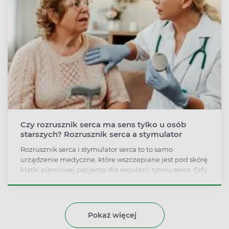
Czy rozrusznik serca ma sens tylko u osób
starszych? Rozrusznik serca a stymulator
Rozrusznik serca i stymulator serca to to samo
urządzenie medyczne, które wszczepiane jest pod skórę
klatki piersiowej pacjenta dla regulacji rytmu serca. Gdy
rozrusznik wykryje nieprawidłowości, wytwarza sygnały
elektryczne pobudzające serce do skurczów.
Pokaż więcej