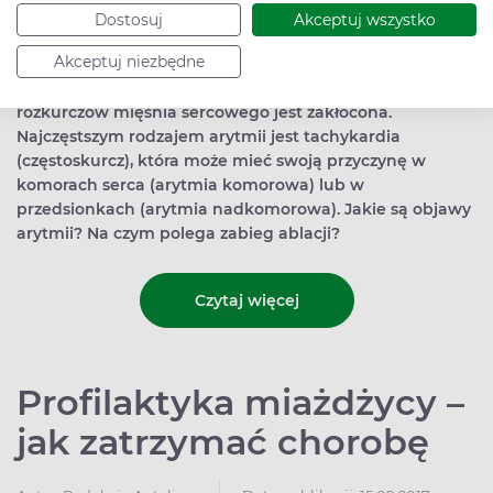
Dostosuj
Akceptuj wszystko
Akceptuj niezbędne
Arytmia (zaburzenia rytmu serca) rozpoznawana są
wówczas, gdy częstość i/lub miarowość skurczów i
rozkurczów mięśnia sercowego jest zakłócona.
Najczęstszym rodzajem arytmii jest tachykardia
(częstoskurcz), która może mieć swoją przyczynę w
komorach serca (arytmia komorowa) lub w
przedsionkach (arytmia nadkomorowa). Jakie są objawy
arytmii? Na czym polega zabieg ablacji?
Czytaj więcej
Profilaktyka miażdżycy –
jak zatrzymać chorobę