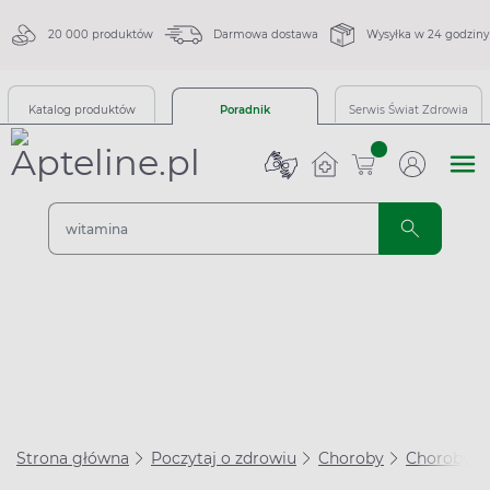
20 000 produktów
Darmowa dostawa
Wysyłka w 24 godziny
Katalog produktów
Poradnik
Serwis Świat Zdrowia
sztuk
Strona główna
Poczytaj o zdrowiu
Choroby
Choroby se