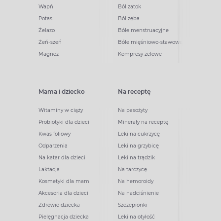
Wapń
Ból zatok
Potas
Ból zęba
Żelazo
Bóle menstruacyjne
Żeń-szeń
Bóle mięśniowo-stawowe
Magnez
Kompresy żelowe
Mama i dziecko
Na receptę
Witaminy w ciąży
Na pasożyty
Probiotyki dla dzieci
Minerały na receptę
Kwas foliowy
Leki na cukrzycę
Odparzenia
Leki na grzybicę
Na katar dla dzieci
Leki na trądzik
Laktacja
Na tarczycę
Kosmetyki dla mam
Na hemoroidy
Akcesoria dla dzieci
Na nadciśnienie
Zdrowie dziecka
Szczepionki
Pielęgnacja dziecka
Leki na otyłość