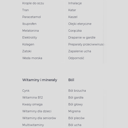
Krople do oczu
Inhalacje
Tran
Katar
Paracetamol
Kaszel
Ibuprofen
Olejki eteryczne
Melatonina
Gorączka
Elektrolity
Drapanie w gardle
Kolagen
Preparaty przeciwwirusowe
Zatoki
Zapalenie ucha
Woda morska
Odporność
Witaminy i minerały
Ból
Cynk
Ból brzucha
Witamina B12
Ból gardła
Kwasy omega
Ból głowy
Witaminy dla dzieci
Migrena
Witaminy dla seniorów
Ból pleców
Multiwitaminy
Ból ucha