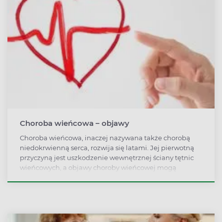
Choroba wieńcowa – objawy
Choroba wieńcowa, inaczej nazywana także chorobą
niedokrwienną serca, rozwija się latami. Jej pierwotną
przyczyną jest uszkodzenie wewnętrznej ściany tętnic
wieńcowych, a objawy choroby wieńcowej mogą
pozostawać niezauważone aż do momentu wystąpienia
groźnych powikłań, takich jak zawał serca.