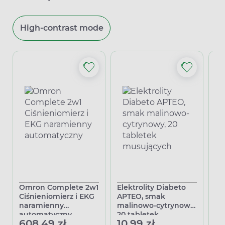
High-contrast mode
Omron Complete 2w1
Elektrolity Diabeto
Do
Ciśnieniomierz i EKG
APTEO, smak
sk
naramienny
malinowo-cytrynowy,
13
automatyczny
20 tabletek
608,49 zł
10,99 zł
musujących