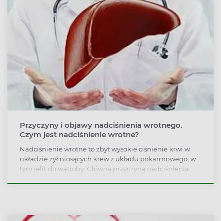
Przyczyny i objawy nadciśnienia wrotnego.
Czym jest nadciśnienie wrotne?
Nadciśnienie wrotne to zbyt wysokie ciśnienie krwi w
układzie żył niosących krew z układu pokarmowego, w
tym jelit do wątroby. Główną przyczyną nadciśnienia
wrotnego jest marskość wątroby, która powstaje w
wyniku nadużywania alkoholu, wirusowego zapalania
wątroby lub choroby dróg żółciowych.