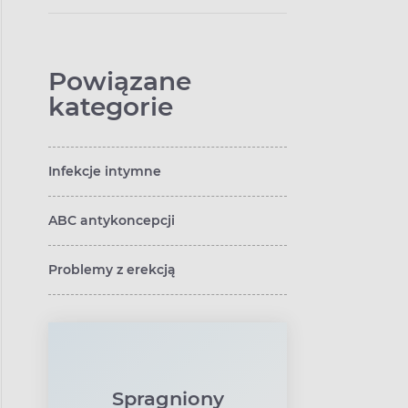
kurzajki, lecz także
nowotwory u kobiet
i mężczyzn
Powiązane
kategorie
Infekcje intymne
ABC antykoncepcji
Problemy z erekcją
Spragniony