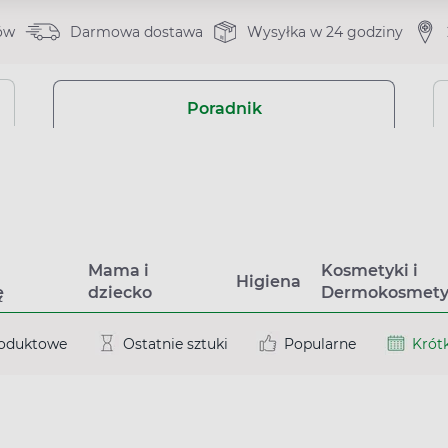
ów
Darmowa dostawa
Wysyłka w 24 godziny
Poradnik
a
Mama i
Kosmetyki i
Higiena
ę
dziecko
Dermokosmety
roduktowe
Ostatnie sztuki
Popularne
Krótk