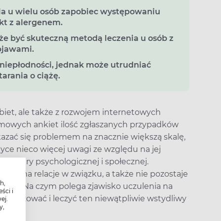
a u wielu osób zapobiec występowaniu
kt z alergenem.
że być skuteczną metodą leczenia u osób z
bjawami.
 niepłodności, jednak może utrudniać
arania o ciążę.
et, ale także z rozwojem internetowych
mowych ankiet ilość zgłaszanych przypadków
okazać się problemem na znacznie większą skalę,
yce nieco więcej uwagi ze względu na jej
 natury psychologicznej i społecznej.
cież na relacje w związku, a także nie pozostaje
h,
stwo. Na czym polega zjawisko uczulenia na
ści i
diagnozować i leczyć ten niewątpliwie wstydliwy
ej.
y,