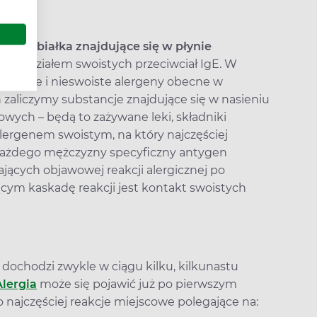
gia
na białka znajdujące się w płynie
ą z udziałem swoistych przeciwciał IgE. W
woiste i nieswoiste alergeny obecne w
 zaliczymy substancje znajdujące się w nasieniu
owych – będą to zażywane leki, składniki
lergenem swoistym, na który najczęściej
u każdego mężczyzny specyficzny antygen
zających objawowej reakcji alergicznej po
ym kaskadę reakcji jest kontakt swoistych
 dochodzi zwykle w ciągu kilku, kilkunastu
Alergia
może się pojawić już po pierwszym
o najczęściej reakcje miejscowe polegające na: