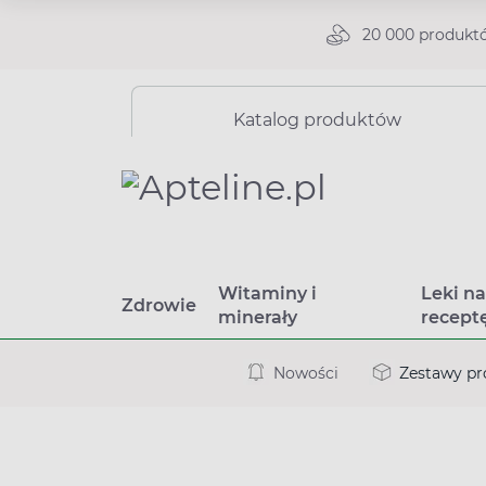
20 000 produkt
Katalog produktów
Witaminy i
Leki n
Zdrowie
minerały
recept
Nowości
Zestawy p