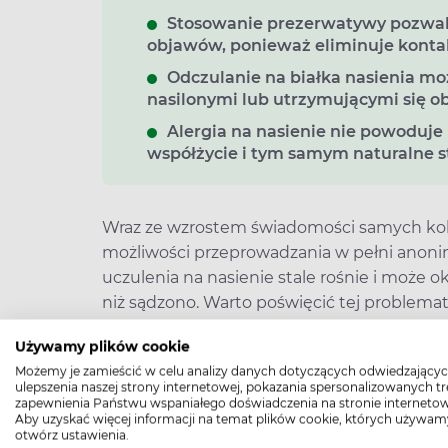
Stosowanie prezerwatywy pozwal
objawów, ponieważ eliminuje konta
Odczulanie na białka nasienia mo
nasilonymi lub utrzymującymi się o
Alergia na nasienie nie powoduje
współżycie i tym samym naturalne st
Wraz ze wzrostem świadomości samych kobi
możliwości przeprowadzania w pełni anoni
uczulenia na nasienie stale rośnie i może 
niż sądzono. Warto poświęcić tej problemat
konsekwencje nie tylko medyczne, ale także
Używamy plików cookie
Uczulenie na nasienie znacząco wpływa prze
Możemy je zamieścić w celu analizy danych dotyczących odwiedzającyc
bez znaczenia w przypadku starań o potom
ulepszenia naszej strony internetowej, pokazania spersonalizowanych tre
nasienie i czy dotyczy jedynie kobiet? Jak 
zapewnienia Państwu wspaniałego doświadczenia na stronie internetow
Aby uzyskać więcej informacji na temat plików cookie, których używam
problem?
otwórz ustawienia.