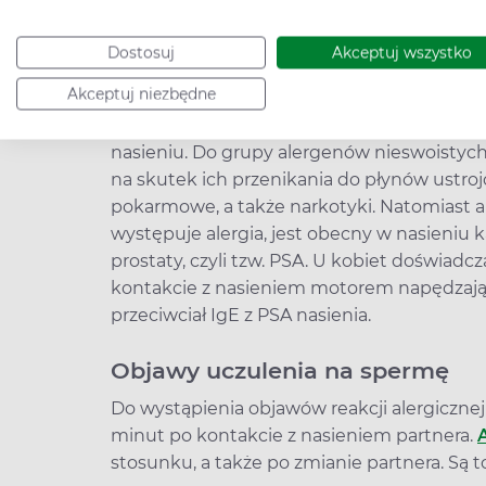
Alergia na spermę – co to jest?
Dostosuj
Akceptuj wszystko
Alergia na nasienie to w rzeczywistości
aler
Akceptuj niezbędne
nasiennym
, będąca reakcją immunologiczn
trakcie badań nad problemem wyróżniono s
nasieniu. Do grupy alergenów nieswoistych
na skutek ich przenikania do płynów ustroj
pokarmowe, a także narkotyki. Natomiast a
występuje alergia, jest obecny w nasieni
prostaty, czyli tzw. PSA. U kobiet doświadc
kontakcie z nasieniem motorem napędzając
przeciwciał IgE z PSA nasienia.
Objawy uczulenia na spermę
Do wystąpienia objawów reakcji alergicznej
minut po kontakcie z nasieniem partnera.
stosunku, a także po zmianie partnera. Są t