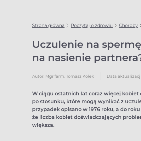
Strona główna
Poczytaj o zdrowiu
Choroby
Uczulenie na spermę 
na nasienie partnera
Data aktualizacji
Autor:
Mgr farm. Tomasz Kołek
W ciągu ostatnich lat coraz więcej kobi
po stosunku, które mogą wynikać z uczule
przypadek opisano w 1976 roku, a do roku 2
że liczba kobiet doświadczających probl
większa.