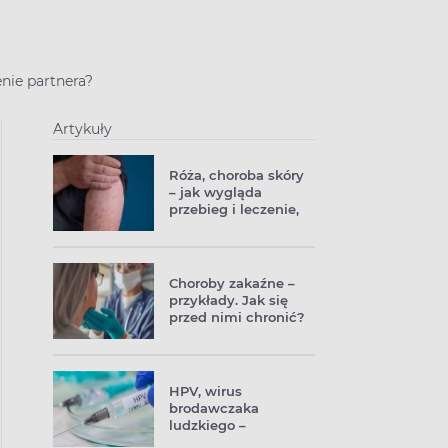
enie partnera?
Artykuły
Róża, choroba skóry
– jak wygląda
przebieg i leczenie,
jak można się
zarazić?
Choroby zakaźne –
przykłady. Jak się
przed nimi chronić?
HPV, wirus
brodawczaka
ludzkiego –
powoduje nie tylko