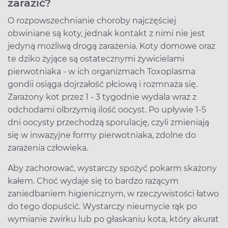
zarazić?
O rozpowszechnianie choroby najczęściej
obwiniane są koty, jednak kontakt z nimi nie jest
jedyną możliwą drogą zarażenia. Koty domowe oraz
te dziko żyjące są ostatecznymi żywicielami
pierwotniaka - w ich organizmach Toxoplasma
gondii osiąga dojrzałość płciową i rozmnaża się.
Zarażony kot przez 1 - 3 tygodnie wydala wraz z
odchodami olbrzymią ilość oocyst. Po upływie 1-5
dni oocysty przechodzą sporulację, czyli zmieniają
się w inwazyjne formy pierwotniaka, zdolne do
zarażenia człowieka.
Aby zachorować, wystarczy spożyć pokarm skażony
kałem. Choć wydaje się to bardzo rażącym
zaniedbaniem higienicznym, w rzeczywistości łatwo
do tego dopuścić. Wystarczy nieumycie rąk po
wymianie żwirku lub po głaskaniu kota, który akurat