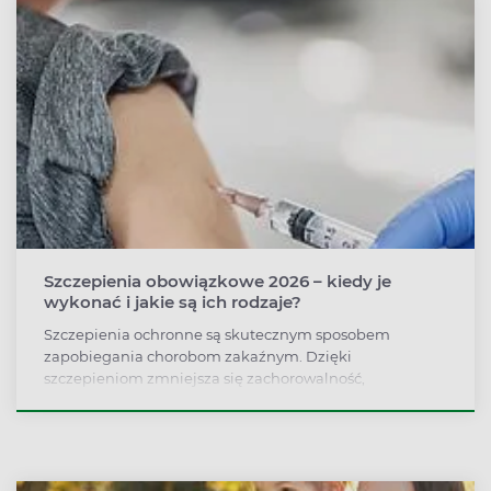
Szczepienia obowiązkowe 2026 – kiedy je
wykonać i jakie są ich rodzaje?
Szczepienia ochronne są skutecznym sposobem
zapobiegania chorobom zakaźnym. Dzięki
szczepieniom zmniejsza się zachorowalność,
śmiertelność a także liczba powikłań. Program
Szczepień Ochronnych na rok 2026 wprowadza nowe
zmiany. Które szczepienia są obowiązkowe oraz jak
przedstawia się aktualny kalendarz szczepień?