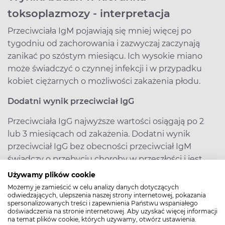
toksoplazmozy - interpretacja
Przeciwciała IgM pojawiają się mniej więcej po
tygodniu od zachorowania i zazwyczaj zaczynają
zanikać po szóstym miesiącu. Ich wysokie miano
może świadczyć o czynnej infekcji i w przypadku
kobiet ciężarnych o możliwości zakażenia płodu.
Dodatni wynik przeciwciał IgG
Przeciwciała IgG najwyższe wartości osiągają po 2
lub 3 miesiącach od zakażenia. Dodatni wynik
przeciwciał IgG bez obecności przeciwciał IgM
świadczy o przebyciu choroby w przeszłości i jest
dobrą informacją dla kobiet ciężarnych.
Używamy plików cookie
Możemy je zamieścić w celu analizy danych dotyczących
Obecność przeciwciał
IgM i IgG
odwiedzających, ulepszenia naszej strony internetowej, pokazania
spersonalizowanych treści i zapewnienia Państwu wspaniałego
Obecność przeciwciał IgM i IgG może świadczyć o
doświadczenia na stronie internetowej. Aby uzyskać więcej informacji
na temat plików cookie, których używamy, otwórz ustawienia.
zakażeniu przebytym w niedalekiej przeszłości oraz