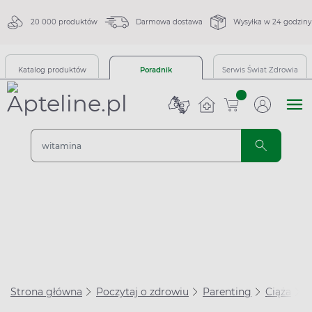
20 000 produktów
Darmowa dostawa
Wysyłka w 24 godziny
Katalog produktów
Poradnik
Serwis Świat Zdrowia
sztuk
Strona główna
Poczytaj o zdrowiu
Parenting
Ciąża
T