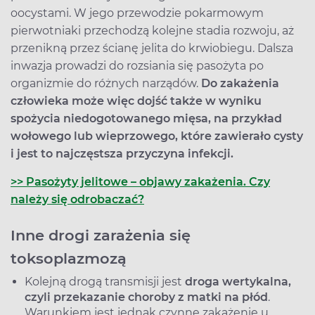
oocystami. W jego przewodzie pokarmowym
pierwotniaki przechodzą kolejne stadia rozwoju, aż
przenikną przez ścianę jelita do krwiobiegu. Dalsza
inwazja prowadzi do rozsiania się pasożyta po
organizmie do różnych narządów.
Do zakażenia
człowieka może więc dojść także w wyniku
spożycia niedogotowanego mięsa, na przykład
wołowego lub wieprzowego, kt
ó
re zawierało cysty
i jest to najczęstsza przyczyna infekcji.
>> Pasożyty jelitowe – objawy zakażenia. Czy
należy się odrobaczać?
Inne drogi zarażenia się
toksoplazmozą
Kolejną drogą transmisji jest
droga wertykalna,
czyli przekazanie choroby z matki na płód
.
Warunkiem jest jednak czynne zakażenie u