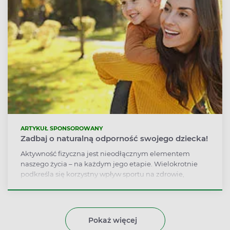
ARTYKUŁ SPONSOROWANY
Zadbaj o naturalną odporność swojego dziecka!
Aktywność fizyczna jest nieodłącznym elementem
naszego życia – na każdym jego etapie. Wielokrotnie
podkreśla się korzystny wpływ sportu na zdrowie,
poprawę kondycji czy wydolności. Szczególne znaczenie
ma już w dziecińskie, kiedy to wpływa na prawidłowy
rozwój młodego człowieka. Niestety elektroniczne
gadżety i inne rozrywki dostępne bez wychodzenia z
Pokaż więcej
domu, nie sprzyjają dziecięcej aktywności fizycznej.