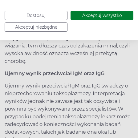
o toczącej się chorobie. Określenie dokładnego
momentu zachorowania jest bardzo istotne dla
Dostosuj
Akceptuj wszystko
kobiet w ciąży. W tym celu określa się awidność
Akceptuj niezbędne
przeciwciał. Jest to siła wiązania się przeciwciała z
antygenem Toxoplasma gondii. Im większa siła
wiązania, tym dłuższy czas od zakażenia minął, czyli
wysoka awidność oznacza wcześniej przebytą
chorobę.
Ujemny wynik przeciwciał IgM oraz IgG
Ujemny wynik przeciwciał IgM oraz IgG świadczy o
nieprzechorowaniu toksoplazmozy. Interpretacja
wyników jednak nie zawsze jest tak oczywista i
powinna być wykonywana przez specjalistów. W
przypadku podejrzenia toksoplazmozy lekarz może
zadecydować o konieczności wykonania badań
dodatkowych, takich jak badanie dna oka lub