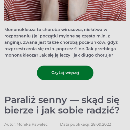
Mononukleoza to choroba wirusowa, niełatwa w
rozpoznaniu (jej początki mylone są często m.in. z
anginą). Zwana jest także chorobą pocałunków, gdyż
rozprzestrzenia się m.in. poprzez ślinę. Jak przebiega
mononukleoza? Jak się ją leczy i jak długo choruje?
Czytaj więcej
Paraliż senny — skąd się
bierze i jak sobie radzić?
Autor:
Monika Pawelec
Data publikacji: 28.09.2022