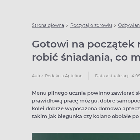
Strona główna
Poczytaj o zdrowiu
Odżywian
Gotowi na początek r
robić śniadania, co 
Data aktualizacji: 4.0
Autor:
Redakcja Apteline
Menu pilnego ucznia powinno zawierać s
prawidłową pracę mózgu, dobre samopocz
kolei dobrze wyposażona domowa apteczk
takim jak biegunka czy kolano obolałe po