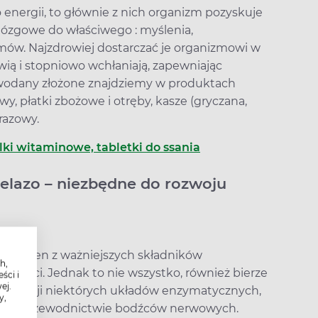
nergii, to głównie z nich organizm pozyskuje
mózgowe do właściwego : myślenia,
mów. Najzdrowiej dostarczać je organizmowi w
awią i stopniowo wchłaniają, zapewniając
owodany złożone znajdziemy w produktach
y, płatki zbożowe i otręby, kasze (gryczana,
razowy.
elki witaminowe, tabletki do ssania
żelazo – niezbędne do rozwoju
 i jeden z ważniejszych składników
h,
dzieci. Jednak to nie wszystko, również bierze
ści i
ej.
 aktywacji niektórych układów enzymatycznych,
y,
akże w przewodnictwie bodźców nerwowych.