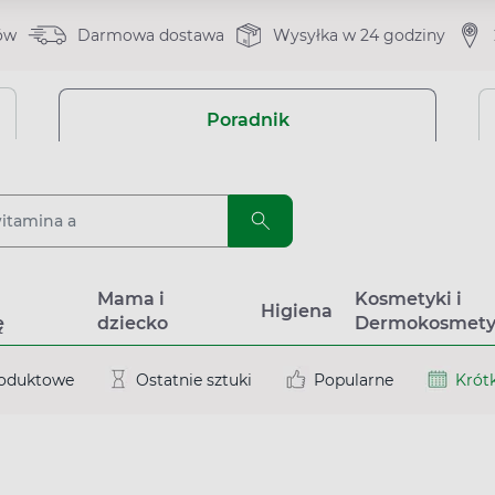
ów
Darmowa dostawa
Wysyłka w 24 godziny
Poradnik
a
Mama i
Kosmetyki i
Higiena
ę
dziecko
Dermokosmety
roduktowe
Ostatnie sztuki
Popularne
Krótk