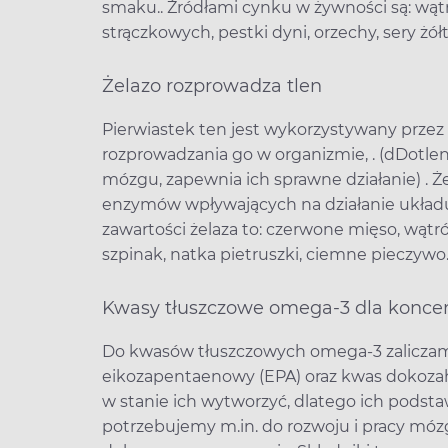
smaku.. Źródłami cynku w żywności są: wątr
strączkowych, pestki dyni, orzechy, sery żółt
Żelazo rozprowadza tlen
Pierwiastek ten jest wykorzystywany przez 
rozprowadzania go w organizmie, . (dDotle
mózgu, zapewnia ich sprawne działanie) . Ż
enzymów wpływających na działanie układu
zawartości żelaza to: czerwone mięso, wątrób
szpinak, natka pietruszki, ciemne pieczyw
Kwasy tłuszczowe omega-3 dla koncen
Do kwasów tłuszczowych omega-3 zaliczam
eikozapentaenowy (EPA) oraz kwas dokozah
w stanie ich wytworzyć, dlatego ich pods
potrzebujemy m.in. do rozwoju i pracy móz