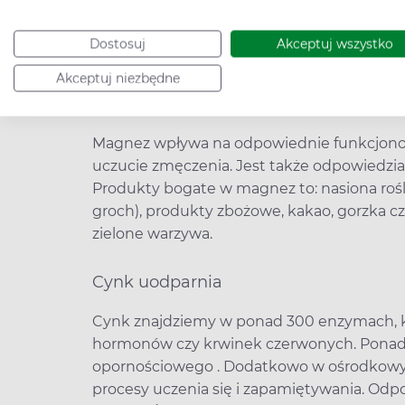
Podstawowym i bogatym źródłem wapnia są 
pierwiastka znajdziemy również w sezamie, na
Dostosuj
Akceptuj wszystko
pietruszki oraz czy nasionach słonecznika
Akceptuj niezbędne
Magnez zmniejsza uczucie zmęczenia
Magnez wpływa na odpowiednie funkcjono
uczucie zmęczenia. Jest także odpowiedzial
Produkty bogate w magnez to: nasiona roślin
groch), produkty zbożowe, kakao, gorzka cze
zielone warzywa.
Cynk uodparnia
Cynk znajdziemy w ponad 300 enzymach, kt
hormonów czy krwinek czerwonych. Ponadt
opornościowego . Dodatkowo w ośrodkow
procesy uczenia się i zapamiętywania. Odp