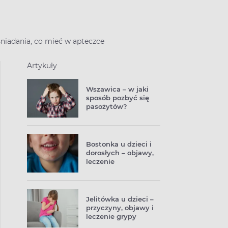
śniadania, co mieć w apteczce
Artykuły
Wszawica – w jaki
sposób pozbyć się
pasożytów?
Bostonka u dzieci i
dorosłych – objawy,
leczenie
Jelitówka u dzieci –
przyczyny, objawy i
leczenie grypy
żołądkowej u dzieci