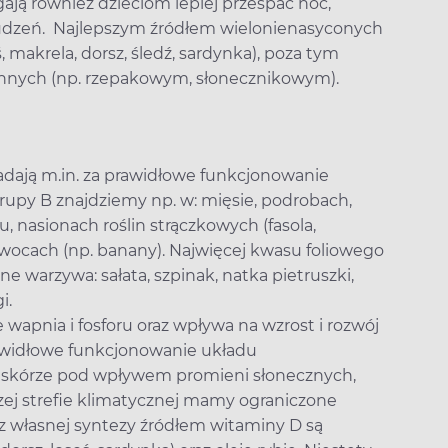
ją również dzieciom lepiej przespać noc,
budzeń. Najlepszym źródłem wielonienasyconych
 makrela, dorsz, śledź, sardynka), poza tym
ślinnych (np. rzepakowym, słonecznikowym).
adają m.in. za prawidłowe funkcjonowanie
upy B znajdziemy np. w: mięsie, podrobach,
 nasionach roślin strączkowych (fasola,
owocach (np. banany). Najwięcej kwasu foliowego
one warzywa: sałata, szpinak, natka pietruszki,
i.
wapnia i fosforu oraz wpływa na wzrost i rozwój
rawidłowe funkcjonowanie układu
w skórze pod wpływem promieni słonecznych,
ej strefie klimatycznej mamy ograniczone
z własnej syntezy źródłem witaminy D są