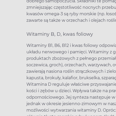
dobrego samopoczucia. Składniki te pomaga
zmniejszając częstotliwość nocnych prze
kwasów omega-3 są ryby morskie (np. łosoś,
zawarte są także w orzechach i olejach ro
Witaminy B, D, kwas foliowy
Witaminy B1, B6, B12 i kwas foliowy odpowi
układu nerwowego i pamięci. Witaminy z gr
produktach zbożowych z pełnego przemiału,
soczewica, groch), orzechach, warzywach, 
zawierają nasiona roślin strączkowych i ziel
kapusta, brokuły, kalafior, brukselka, szparag
Witamina D reguluje właściwe przyswajanie 
kości i zębów u dzieci. Wpływa także na p
odpornościowego. Jej synteza następuje 
jednak w okresie jesienno-zimowym w nasz
możliwości wytwarzania witaminy D. Opróc