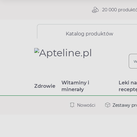
20 000 produkt
Katalog produktów
Witaminy i
Leki n
Zdrowie
minerały
recept
Nowości
Zestawy p