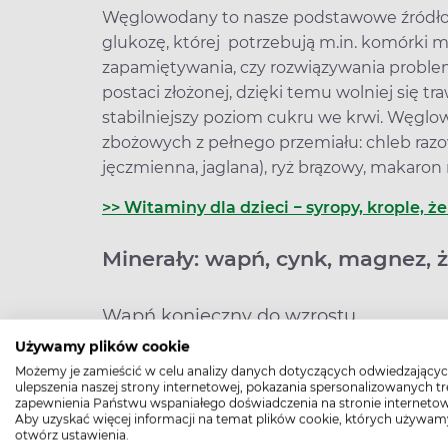
Węglowodany to nasze podstawowe źródło e
glukozę, której potrzebują m.in. komórki 
zapamiętywania, czy rozwiązywania proble
postaci złożonej, dzięki temu wolniej się tr
stabilniejszy poziom cukru we krwi. Węgl
zbożowych z pełnego przemiału: chleb razow
jęczmienna, jaglana), ryż brązowy, makaron 
>> Witaminy dla dzieci − syropy, krople, ż
Minerały: wapń, cynk, magnez, 
Wapń konieczny do wzrostu
Używamy plików cookie
Wapń to podstawowy składnik kości i zębów
Możemy je zamieścić w celu analizy danych dotyczących odwiedzającyc
odżywczych w czasie intensywnego wzrostu 
ulepszenia naszej strony internetowej, pokazania spersonalizowanych tre
zapewnienia Państwu wspaniałego doświadczenia na stronie internetow
udział w prawidłowej kurczliwości mięśni,
Aby uzyskać więcej informacji na temat plików cookie, których używam
normalizacji układu krzepnięcia krwi, a t
otwórz ustawienia.