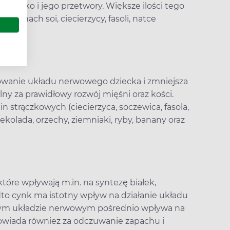
mleko i jego przetwory. Większe ilości tego
sionach soi, ciecierzycy, fasoli, natce
wanie układu nerwowego dziecka i zmniejsza
ny za prawidłowy rozwój mięśni oraz kości.
 strączkowych (ciecierzyca, soczewica, fasola,
kolada, orzechy, ziemniaki, ryby, banany oraz
óre wpływają m.in. na syntezę białek,
o cynk ma istotny wpływ na działanie układu
ym układzie nerwowym pośrednio wpływa na
owiada również za odczuwanie zapachu i