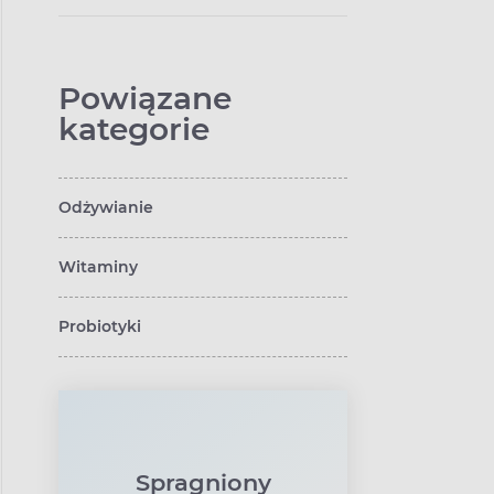
Powiązane
kategorie
Odżywianie
Witaminy
Probiotyki
Spragniony