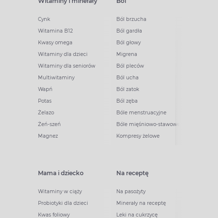
Witaminy i minerały
Ból
Cynk
Ból brzucha
Witamina B12
Ból gardła
Kwasy omega
Ból głowy
Witaminy dla dzieci
Migrena
Witaminy dla seniorów
Ból pleców
Multiwitaminy
Ból ucha
Wapń
Ból zatok
Potas
Ból zęba
Żelazo
Bóle menstruacyjne
Żeń-szeń
Bóle mięśniowo-stawowe
Magnez
Kompresy żelowe
Mama i dziecko
Na receptę
Witaminy w ciąży
Na pasożyty
Probiotyki dla dzieci
Minerały na receptę
Kwas foliowy
Leki na cukrzycę