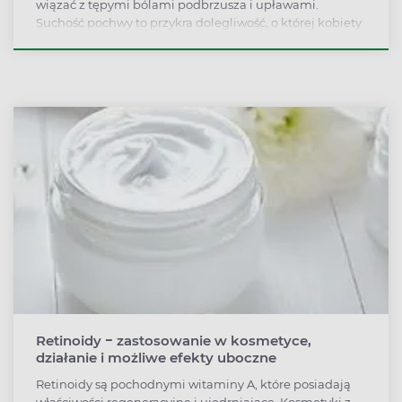
wiązać z tępymi bólami podbrzusza i upławami.
Suchość pochwy to przykra dolegliwość, o której kobiety
czasem nie mówią nawet swojemu ginekologowi.
Jednak nieleczona, choroba wywołuje niechęć do seksu
i pogarsza komfort życia. Jednym z istotnych
elementów podczas kuracji jest odpowiednia higiena
intymna.
Retinoidy − zastosowanie w kosmetyce,
działanie i możliwe efekty uboczne
Retinoidy są pochodnymi witaminy A, które posiadają