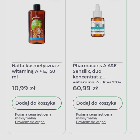
Nafta kosmetyczna z
Pharmaceris A A&E -
Bi
witaminą A + E, 150
Sensilix, duo
in
ml
koncentrat z
od
witaminą A i E w 27%
no
10,99 zł
60,99 zł
27
skwalanie, 30 ml
Dodaj do koszyka
Dodaj do koszyka
Podana cena jest ceną
Podana cena jest ceną
P
maksymalną
maksymalną
m
Dowiedz się więcej
Dowiedz się więcej
D