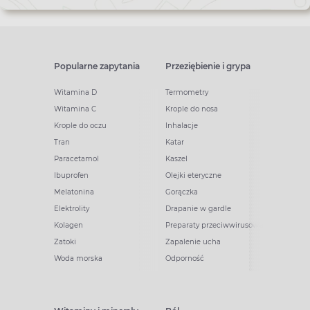
Popularne zapytania
Przeziębienie i grypa
Witamina D
Termometry
Witamina C
Krople do nosa
Krople do oczu
Inhalacje
Tran
Katar
Paracetamol
Kaszel
Ibuprofen
Olejki eteryczne
Melatonina
Gorączka
Elektrolity
Drapanie w gardle
Kolagen
Preparaty przeciwwirusowe
Zatoki
Zapalenie ucha
Woda morska
Odporność