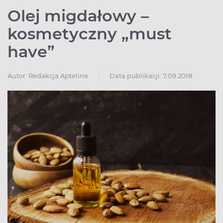
Olej migdałowy –
kosmetyczny „must
have”
Autor:
Redakcja Apteline
Data publikacji: 7.09.2018