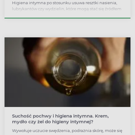
Higiena intymna po stosunku usuwa resztki nasienia,
lubrykantów czy wydzielin, które mogą stać się źródłem
nieprzyjemnych dolegliwości i stanów zapalnych. Z
kolei higiena przed stosunkiem pozytywnie wpływa na
pewność siebie, rozluźnienie i komfort partnerów.
Suchość pochwy i higiena intymna. Krem,
mydło czy żel do higieny intymnej?
Wywołuje uczucie swędzenia, podrażnia skórę, może się