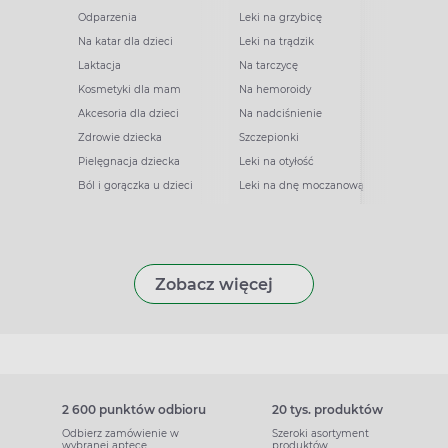
Odparzenia
Leki na grzybicę
Na katar dla dzieci
Leki na trądzik
Laktacja
Na tarczycę
Kosmetyki dla mam
Na hemoroidy
Akcesoria dla dzieci
Na nadciśnienie
Zdrowie dziecka
Szczepionki
Pielęgnacja dziecka
Leki na otyłość
Ból i gorączka u dzieci
Leki na dnę moczanową
Zobacz więcej
2 600 punktów odbioru
20 tys. produktów
Odbierz zamówienie w
Szeroki asortyment
wybranej aptece
produktów