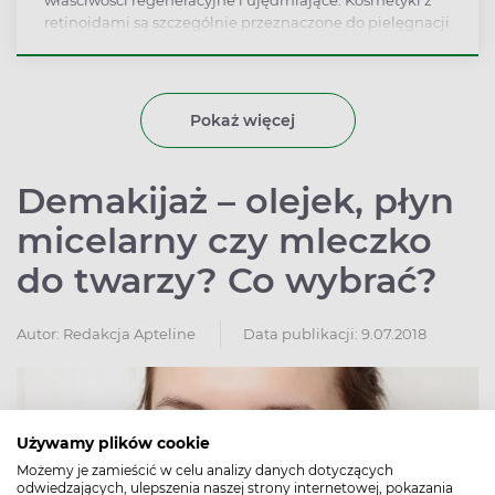
właściwości regeneracyjne i ujędrniające. Kosmetyki z
retinoidami są szczególnie przeznaczone do pielęgnacji
cery dojrzałej ze skłonnością do powstawania
zmarszczek. Preparaty z retinolem są szeroko stosowane
w leczeniu chorób dermatologicznych, takich jak trądzik
czy łuszczyca.
Pokaż więcej
Demakijaż – olejek, płyn
micelarny czy mleczko
do twarzy? Co wybrać?
Autor:
Redakcja Apteline
Data publikacji: 9.07.2018
Używamy plików cookie
Możemy je zamieścić w celu analizy danych dotyczących
odwiedzających, ulepszenia naszej strony internetowej, pokazania