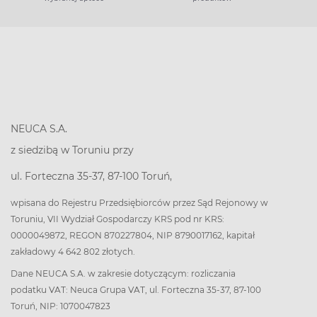
NEUCA S.A.
z siedzibą w Toruniu przy
ul. Forteczna 35-37, 87-100 Toruń,
wpisana do Rejestru Przedsiębiorców przez Sąd Rejonowy w
Toruniu, VII Wydział Gospodarczy KRS pod nr KRS:
0000049872, REGON 870227804, NIP 8790017162, kapitał
zakładowy 4 642 802 złotych.
Dane NEUCA S.A. w zakresie dotyczącym: rozliczania
podatku VAT: Neuca Grupa VAT, ul. Forteczna 35-37, 87-100
Toruń, NIP: 1070047823