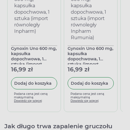
Gynoxin Uno 600 mg,
Gynoxin Uno 600 mg,
Il
kapsułka
kapsułka
po
dopochwowa, 1
dopochwowa, 1
in
sztuka (import
sztuka (import
in
16,99 zł
16,99 zł
19
równoległy Inpharm)
równoległy Inpharm
Rumunia)
Dodaj do koszyka
Dodaj do koszyka
Podana cena jest ceną
Podana cena jest ceną
P
maksymalną
maksymalną
m
Dowiedz się więcej
Dowiedz się więcej
D
Jak długo trwa zapalenie gruczołu