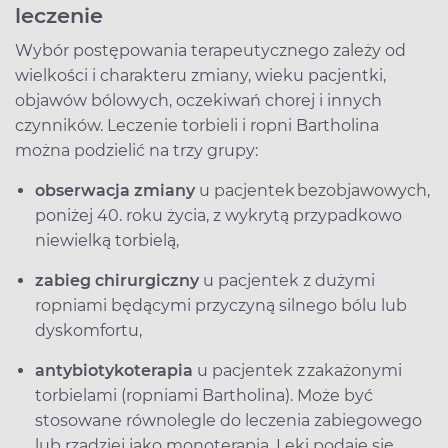
leczenie
Wybór postępowania terapeutycznego zależy od
wielkości i charakteru zmiany, wieku pacjentki,
objawów bólowych, oczekiwań chorej i innych
czynników. Leczenie torbieli i ropni Bartholina
można podzielić na trzy grupy:
obserwacja zmiany
u pacjentek bezobjawowych,
poniżej 40. roku życia, z wykrytą przypadkowo
niewielką torbielą,
zabieg chirurgiczny
u pacjentek z dużymi
ropniami będącymi przyczyną silnego bólu lub
dyskomfortu,
antybiotykoterapia
u pacjentek z zakażonymi
torbielami (ropniami Bartholina). Może być
stosowane równolegle do leczenia zabiegowego
lub rzadziej jako monoterapia. Leki podaje się