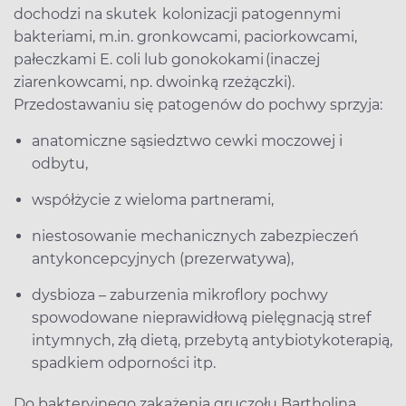
dochodzi na skutek kolonizacji patogennymi
bakteriami, m.in. gronkowcami, paciorkowcami,
pałeczkami E. coli lub gonokokami (inaczej
ziarenkowcami, np. dwoinką rzeżączki).
Przedostawaniu się patogenów do pochwy sprzyja:
anatomiczne sąsiedztwo cewki moczowej i
odbytu,
współżycie z wieloma partnerami,
niestosowanie mechanicznych zabezpieczeń
antykoncepcyjnych (prezerwatywa),
dysbioza – zaburzenia mikroflory pochwy
spowodowane nieprawidłową pielęgnacją stref
intymnych, złą dietą, przebytą antybiotykoterapią,
spadkiem odporności itp.
Do bakteryjnego zakażenia gruczołu Bartholina