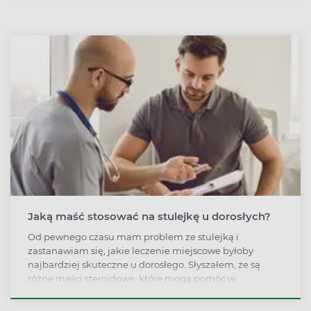
Jaką maść stosować na stulejkę u dorosłych?
Od pewnego czasu mam problem ze stulejką i
zastanawiam się, jakie leczenie miejscowe byłoby
najbardziej skuteczne u dorosłego. Słyszałem, że są
różne maści steroidowe, które mogą pomóc w
zmiękczeniu napletka, ale nie wiem, która byłaby
odpowiednia w moim przypadku, jak długo należy ją