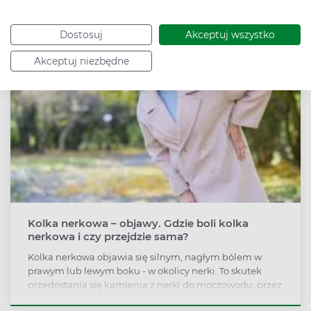
Zobacz także
Dostosuj
Akceptuj wszystko
Akceptuj niezbędne
Kolka nerkowa – objawy. Gdzie boli kolka
nerkowa i czy przejdzie sama?
Kolka nerkowa objawia się silnym, nagłym bólem w
prawym lub lewym boku - w okolicy nerki. To skutek
przedostania się kamienia z nerki do moczowodu, przez
co ten się zatyka i blokuje ujście moczu. Kolka nerkowa