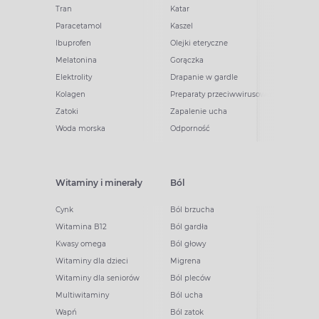
Tran
Katar
Paracetamol
Kaszel
Ibuprofen
Olejki eteryczne
Melatonina
Gorączka
Elektrolity
Drapanie w gardle
Kolagen
Preparaty przeciwwirusowe
Zatoki
Zapalenie ucha
Woda morska
Odporność
Witaminy i minerały
Ból
Cynk
Ból brzucha
Witamina B12
Ból gardła
Kwasy omega
Ból głowy
Witaminy dla dzieci
Migrena
Witaminy dla seniorów
Ból pleców
Multiwitaminy
Ból ucha
Wapń
Ból zatok