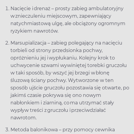
Nacięcie i drenaż – prosty zabieg ambulatoryjny
w znieczuleniu miejscowym, zapewniający
natychmiastową ulgę, ale obciążony ogromnym
ryzykiem nawrotów.
Marsupializacja – zabieg polegający na nacięciu
torbieli od strony przedsionka pochwy,
opróżnieniu jej i wypłukaniu. Kolejny krok to
uchwycenie szwami wywiniętej torebki gruczołu
w taki sposób, by wszyć jej brzegi w błonę
śluzową ściany pochwy. Wytworzone w ten
sposób ujście gruczołu pozostawia się otwarte, po
jakimś czasie pokrywa się ono nowym
nabłonkiem i ziarniną, co ma utrzymać stały
wypływ treści z gruczołu i przeciwdziałać
nawrotom.
Metoda balonikowa – przy pomocy cewnika