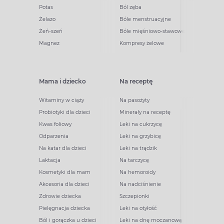
Potas
Ból zęba
Żelazo
Bóle menstruacyjne
Żeń-szeń
Bóle mięśniowo-stawowe
Magnez
Kompresy żelowe
Mama i dziecko
Na receptę
Witaminy w ciąży
Na pasożyty
Probiotyki dla dzieci
Minerały na receptę
Kwas foliowy
Leki na cukrzycę
Odparzenia
Leki na grzybicę
Na katar dla dzieci
Leki na trądzik
Laktacja
Na tarczycę
Kosmetyki dla mam
Na hemoroidy
Akcesoria dla dzieci
Na nadciśnienie
Zdrowie dziecka
Szczepionki
Pielęgnacja dziecka
Leki na otyłość
Ból i gorączka u dzieci
Leki na dnę moczanową