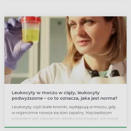
wymaga zazwyczaj konsultacji z lekarzem i leczenia,
czasem szpitalnego, choć niekiedy można próbować
leczyć się samodzielnie.
Leukocyty w moczu w ciąży, leukocyty
podwyższone – co to oznacza, jaka jest norma?
Leukocyty, czyli białe krwinki, występują w moczu, gdy
w organizmie rozwija się stan zapalny. Najczęstszym
powodem jest zakażenie układu moczowego, ale mogą
to być także choroby nerek, zapalenie przydatków, a
nawet wyrostka robaczkowego.