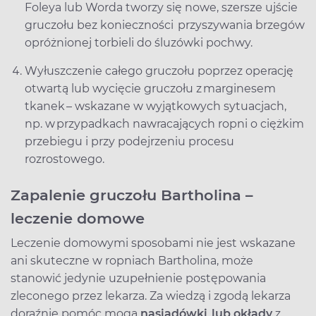
Foleya lub Worda tworzy się nowe, szersze ujście
gruczołu bez konieczności przyszywania brzegów
opróżnionej torbieli do śluzówki pochwy.
Wyłuszczenie całego gruczołu poprzez operację
otwartą lub wycięcie gruczołu z marginesem
tkanek – wskazane w wyjątkowych sytuacjach,
np. w przypadkach nawracających ropni o ciężkim
przebiegu i przy podejrzeniu procesu
rozrostowego.
Zapalenie gruczołu Bartholina –
leczenie domowe
Leczenie domowymi sposobami nie jest wskazane
ani skuteczne w ropniach Bartholina, może
stanowić jedynie uzupełnienie postępowania
zleconego przez lekarza. Za wiedzą i zgodą lekarza
doraźnie pomóc mogą
nasiadówki lub okłady
z