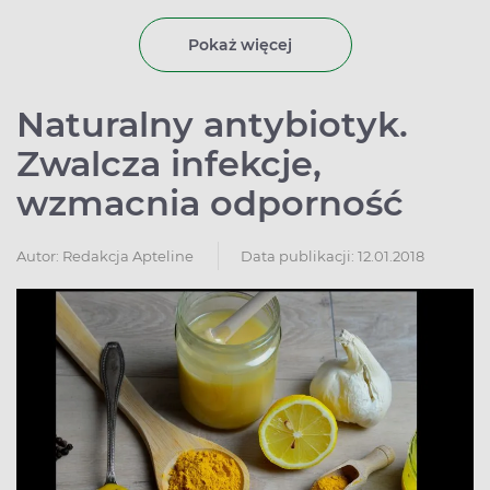
stosować i czy jest jakieś ryzyko związane z takim
leczeniem.
Pokaż więcej
Naturalny antybiotyk.
Zwalcza infekcje,
wzmacnia odporność
Autor:
Redakcja Apteline
Data publikacji: 12.01.2018