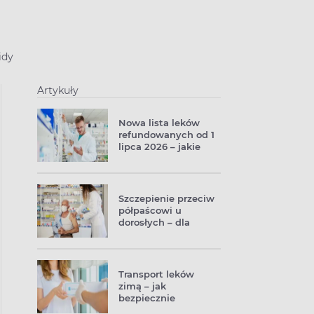
idy
Artykuły
Nowa lista leków
refundowanych od 1
lipca 2026 – jakie
zmiany wprowadza
Ministerstwo
Zdrowia?
Szczepienie przeciw
półpaścowi u
dorosłych – dla
kogo, za ile i jak się
przygotować?
Transport leków
zimą – jak
bezpiecznie
przewozić leki,