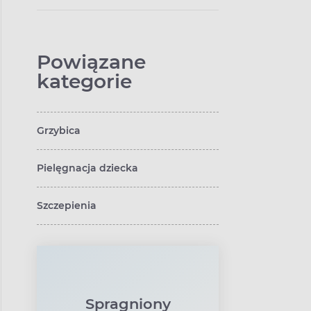
suplementy i
kosmetyki? Czy
można je zamówić
do paczkomatu?
Powiązane
kategorie
Grzybica
Pielęgnacja dziecka
Szczepienia
Spragniony