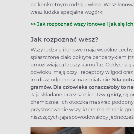
na konkretnym rodzaju włosa. Wesz łonowa
wesz ludzka specjalne wzgórki.
>> Jak rozpoznać wszy łonowe i jak się ic
Jak rozpoznać wesz?
Wszy ludzkie i łonowe mają wspólne cechy
spłaszczone ciało pokryte pancerzykiem (tz
umożliwiającą lepszy kamuflaż. Oddychają
odwłoku, mają oczy i receptory wilgoci ora
im dużą odporność na zgniatanie.
Siła pot
gramów. Dla człowieka oznaczałoby to nac
Jaja składane przez samice, tzw.
gnidy
, są 
chemicznie. Ich otoczka ma skład podobny d
przystosowanie wszy, które ma chronić gn
niszczących jaja spowodowałoby jednocześn