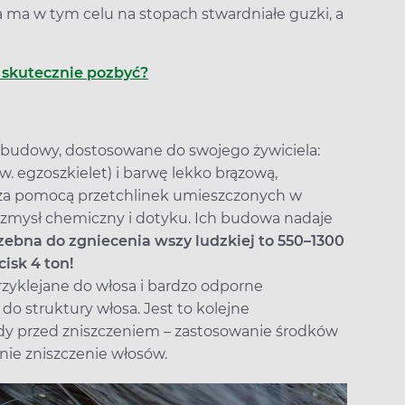
 ma w tym celu na stopach stwardniałe guzki, a
h skutecznie pozbyć?
 budowy, dostosowane do swojego żywiciela:
w. egzoszkielet) i barwę lekko brązową,
 za pomocą przetchlinek umieszczonych w
z zmysł chemiczny i dotyku. Ich budowa nadaje
rzebna do zgniecenia wszy ludzkiej to 550–1300
isk 4 ton!
przyklejane do włosa i bardzo odporne
o struktury włosa. Jest to kolejne
idy przed zniszczeniem – zastosowanie środków
ie zniszczenie włosów.