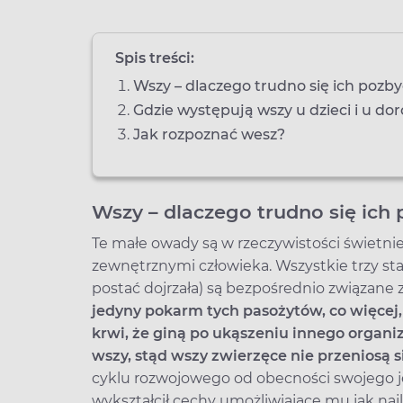
Spis treści:
Wszy – dlaczego trudno się ich pozby
Gdzie występują wszy u dzieci i u do
Jak rozpoznać wesz?
Wszy – dlaczego trudno się ich
Te małe owady są w rzeczywistości świetn
zewnętrznymi człowieka. Wszystkie trzy stad
postać dojrzała) są bezpośrednio związane 
jedyny pokarm tych pasożytów, co więcej,
krwi, że giną po ukąszeniu innego organ
wszy, stąd wszy zwierzęce nie przeniosą s
cyklu rozwojowego od obecności swojego 
wykształcił cechy umożliwiające mu jak naj