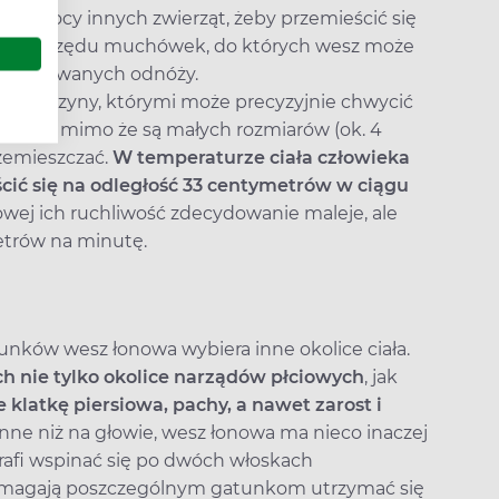
 pomocy innych zwierząt, żeby przemieścić się
 owady z rzędu muchówek, do których wesz może
ecjalizowanych odnóży.
 kończyny, którymi może precyzyjnie chwycić
ludzkie, mimo że są małych rozmiarów (ok. 4
rzemieszczać.
W temperaturze ciała człowieka
ścić się na odległość 33 centymetrów w ciągu
ej ich ruchliwość zdecydowanie maleje, ale
etrów na minutę.
nków wesz łonowa wybiera inne okolice ciała.
h nie tylko okolice narządów płciowych
, jak
 klatkę piersiowa, pachy, a nawet zarost i
nne niż na głowie, wesz łonowa ma nieco inaczej
rafi wspinać się po dwóch włoskach
omagają poszczególnym gatunkom utrzymać się