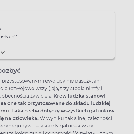
ć
rosłych?
 pozbyć
ie przystosowanymi ewolucyjnie pasożytami
ia rozwojowe wszy (jaja, trzy stadia nimfy i
z obecnością żywiciela.
Krew ludzka stanowi
 są one tak przystosowane do składu ludzkiej
izmu. Taka cecha dotyczy wszystkich gatunków
ię na człowieka.
W wyniku tak silnej zależności
jedynego żywiciela każdy gatunek wszy
lepszą kolonizację i odporność. W związku z tym