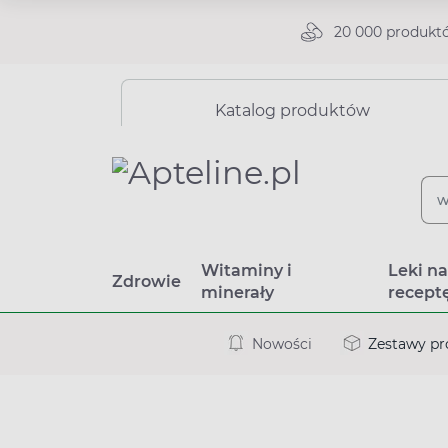
20 000 produkt
Katalog produktów
Witaminy i
Leki n
Zdrowie
minerały
recept
Nowości
Zestawy p