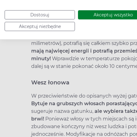
rzadkich wypadkach wesz może korzystać z
na kolejnego żywiciela. Najczęściej są to
Dostosuj
Akceptuj wszystko
się zwyczajnie przyczepić za pomocą wysp
Akceptuj niezbędne
Wesz głowowa ma specjalne przystosowane
włos na głowie i wspinać się po nim. Wszy 
milimetrów), potrafią się całkiem szybko p
mają najwięcej energii i potrafią przemie
minuty!
Wprawdzie w temperaturze pokojow
dalej są w stanie pokonać około 10 centym
Wesz łonowa
W przeciwieństwie do opisanych wyżej gatu
Bytuje na grubszych włosach porastającyc
sugeruje nazwa gatunku,
ale wybiera także
brwi!
Ponieważ włosy w tych miejscach są i
zbudowane kończyny niż wesz ludzka i pot
jednocześnie. Modyfikacje na odnóżach p