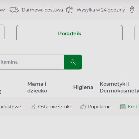
ów
Darmowa dostawa
Wysyłka w 24 godziny
Poradnik
a
Mama i
Kosmetyki i
Higiena
ę
dziecko
Dermokosmety
roduktowe
Ostatnie sztuki
Popularne
Krótk