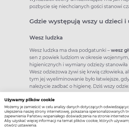
pozbycie się niechcianych gości stanowi cz
Gdzie występują wszy u dzieci i
Wesz ludzka
Wesz ludzka ma dwa podgatunki –
wesz g
sen z powiek ludziom w okresie wojennym,
higienicznych i wymiany odzieży stanowił
Wesz odzieżowa żywi się krwią człowieka, a
tym jej wyeliminowanie było łatwiejsze, gdy
należycie zadbać o higienę. Dziś wszy odzie
Obecnie najbardziej rozpowszechnione s
Używamy plików cookie
koloniach i w przedszkolach. Nie potrafią la
Możemy je zamieścić w celu analizy danych dotyczących odwiedzającyc
ulepszenia naszej strony internetowej, pokazania spersonalizowanych tre
człowieka w wyniku bliskiego kontaktu, a t
zapewnienia Państwu wspaniałego doświadczenia na stronie internetow
grzebień). Stąd najczęściej do zakażenia d
Aby uzyskać więcej informacji na temat plików cookie, których używam
otwórz ustawienia.
przebywają ze sobą w małych odległościach