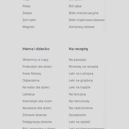
Potas
Ból zęba
Żelazo
Bóle menstruacyjne
Żeń-szeń
Bóle mięśniowo-stawowe
Magnez
Kompresy żelowe
Mama i dziecko
Na receptę
Witaminy w ciąży
Na pasożyty
Probiotyki dla dzieci
Minerały na receptę
Kwas foliowy
Leki na cukrzycę
Odparzenia
Leki na grzybicę
Na katar dla dzieci
Leki na trądzik
Laktacja
Na tarczycę
Kosmetyki dla mam
Na hemoroidy
Akcesoria dla dzieci
Na nadciśnienie
Zdrowie dziecka
Szczepionki
Pielęgnacja dziecka
Leki na otyłość
Ból i gorączka u dzieci
Leki na dnę moczanową