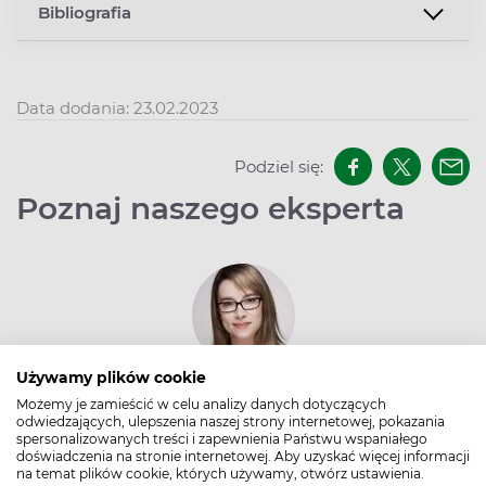
Bibliografia
Data dodania: 23.02.2023
Podziel się:
Poznaj naszego eksperta
Używamy plików cookie
Mgr farm. Marianna Krajewska
Możemy je zamieścić w celu analizy danych dotyczących
odwiedzających, ulepszenia naszej strony internetowej, pokazania
Wierzę, że bardziej będę żałować tego, czego nie
spersonalizowanych treści i zapewnienia Państwu wspaniałego
zrobiłam, niż tego, co zrobiłam. Typowy
doświadczenia na stronie internetowej. Aby uzyskać więcej informacji
na temat plików cookie, których używamy, otwórz ustawienia.
zodiakalny lew, który lubi stawiać sobie cele i je