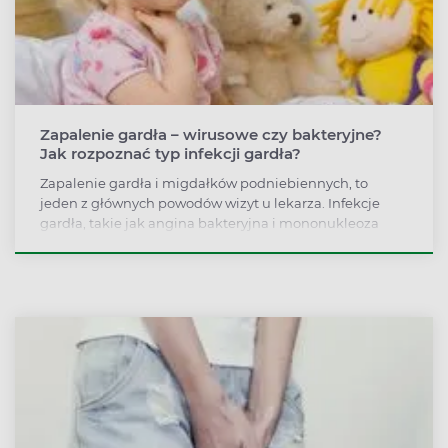
Zapalenie gardła – wirusowe czy bakteryjne?
Jak rozpoznać typ infekcji gardła?
Zapalenie gardła i migdałków podniebiennych, to
jeden z głównych powodów wizyt u lekarza. Infekcje
gardła, takie jak angina bakteryjna i mononukleoza
zakaźna bardzo często są nieprawidłowo
diagnozowane. Pomimo podobnych objawów, obie
choroby wymagają skrajnie różnego leczenia.