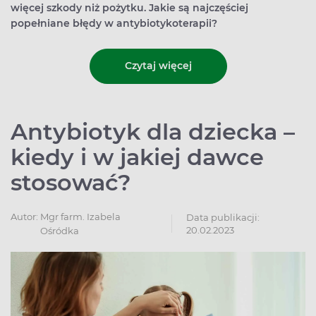
więcej szkody niż pożytku. Jakie są najczęściej
popełniane błędy w antybiotykoterapii?
Czytaj więcej
Antybiotyk dla dziecka –
kiedy i w jakiej dawce
stosować?
Autor:
Mgr farm. Izabela
Data publikacji:
20.02.2023
Ośródka