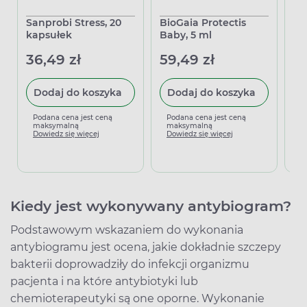
Sanprobi Stress, 20
BioGaia Protectis
Ki
kapsułek
Baby, 5 ml
84
36,49 zł
59,49 zł
25
Dodaj do koszyka
Dodaj do koszyka
Podana cena jest ceną
Podana cena jest ceną
P
maksymalną
maksymalną
m
Dowiedz się więcej
Dowiedz się więcej
D
Kiedy jest wykonywany antybiogram?
Podstawowym wskazaniem do wykonania
antybiogramu jest ocena, jakie dokładnie szczepy
bakterii doprowadziły do infekcji organizmu
pacjenta i na które antybiotyki lub
chemioterapeutyki są one oporne. Wykonanie