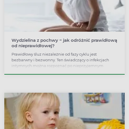
Wydzielina z pochwy − jak odróżnić prawidłową
od nieprawidłowej?
Prawidłowy śluz niezależnie od fazy cyklu jest
bezbarwny i bezwonny. Ten świadczący o infekcjach
intymnych można rozpoznać po nieprzyjemnym
zapachu lub odmiennej barwie. Często towarzyszą mu
świąd, ból podczas stosunku, nadmierne parcie na
pęcherz.