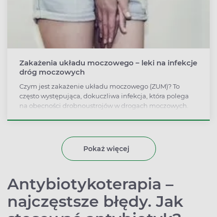
Zakażenia układu moczowego – leki na infekcje
dróg moczowych
Czym jest zakażenie układu moczowego (ZUM)? To
często występująca, dokuczliwa infekcja, która polega
na obecności drobnoustrojów w drogach moczowych.
Do infekcji dróg moczowych zaliczane są m.in.:
zapalenie pęcherza moczowego (infekcja dolnych dróg
moczowych) i odmiedniczkowe zapalenia nerek
(infekcja górnych dróg moczowych). Jakie są sposoby
Pokaż więcej
leczenia infekcji dróg moczowych? Co trzeba robić po
zakończeniu leczenia, aby uniknąć nawrotu zakażenia?
Antybiotykoterapia –
najczęstsze błędy. Jak