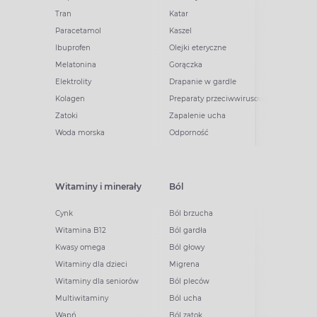
Tran
Katar
Paracetamol
Kaszel
Ibuprofen
Olejki eteryczne
Melatonina
Gorączka
Elektrolity
Drapanie w gardle
Kolagen
Preparaty przeciwwirusowe
Zatoki
Zapalenie ucha
Woda morska
Odporność
Witaminy i minerały
Ból
Cynk
Ból brzucha
Witamina B12
Ból gardła
Kwasy omega
Ból głowy
Witaminy dla dzieci
Migrena
Witaminy dla seniorów
Ból pleców
Multiwitaminy
Ból ucha
Wapń
Ból zatok