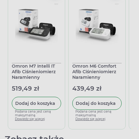
Omron M7 Intelli IT
Omron M6 Comfort
Po
Afib Ciśnieniomierz
Afib Ciśnieniomierz
pa
Naramienny
Naramienny
8,
519,49 zł
439,49 zł
Dodaj do koszyka
Dodaj do koszyka
P
m
Podana cena jest ceną
Podana cena jest ceną
D
maksymalną
maksymalną
Dowiedz się więcej
Dowiedz się więcej