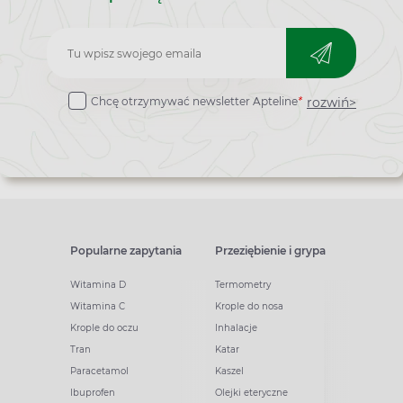
Zapisz
do
rozwiń>
Chcę otrzymywać newsletter Apteline
*
newslettera
Popularne zapytania
Przeziębienie i grypa
Witamina D
Termometry
Witamina C
Krople do nosa
Krople do oczu
Inhalacje
Tran
Katar
Paracetamol
Kaszel
Ibuprofen
Olejki eteryczne