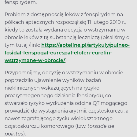
fenspirydem.
Problem z dostępnością leków z fenspirydem na
półkach aptecznych rozpoczął się 11 lutego 2019 r.,
kiedy to została wydana decyzja o wstrzymaniu w
obrocie leków z tą substancją leczniczą (pisaliśmy o
tym tutaj /link:
https://apteline.pl/artykuly/pulneo-
fosidal-fenspogal-eurespal-elofen-eurefin-
wstrzymane-w-obrocie/
)
Przypomnijmy, decyzję o wstrzymaniu w obrocie
poprzedziło ujawnienie wyników badań
nieklinicznych wskazujących na ryzyko
proarytmogennego działania fensiprydu, co
stwarzało ryzyko wydłużenia odcina QT mogącego
prowadzić do wystąpienia arytmii, częstoskurczu, a
nawet zagrażającego życiu wielokształtnego
częstoskurczu komorowego (tzw.
torsade de
pointes
).