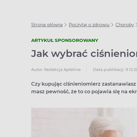
Strona główna
Poczytaj o zdrowiu
Choroby
ARTYKUŁ SPONSOROWANY
Jak wybrać ciśnieni
Data publikacji: 9.12.2
Autor:
Redakcja Apteline
Czy kupując ciśnieniomierz zastanawiasz 
masz pewność, że to co pojawia się na ek