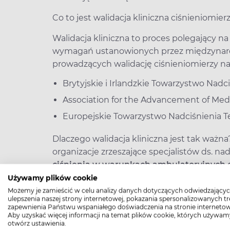
Co to jest walidacja kliniczna ciśnieniomier
Walidacja kliniczna to proces polegający 
wymagań ustanowionych przez międzynarodo
prowadzących walidację ciśnieniomierzy na
Brytyjskie i Irlandzkie Towarzystwo Nadc
Association for the Advancement of Med
Europejskie Towarzystwo Nadciśnienia T
Dlaczego walidacja kliniczna jest tak waż
organizacje zrzeszające specjalistów ds. na
ciśnienia w warunkach ambulatoryjnych 
których wiarygodność została potwierdzo
Używamy plików cookie
przeprowadzanych wg. specjalnych protoko
Możemy je zamieścić w celu analizy danych dotyczących odwiedzającyc
ulepszenia naszej strony internetowej, pokazania spersonalizowanych tre
zapewnienia Państwu wspaniałego doświadczenia na stronie internetow
Ciśnieniomierze spełniające wymogi protoko
Aby uzyskać więcej informacji na temat plików cookie, których używam
wyniki pomiarów wykonane za ich pomocą 
otwórz ustawienia.