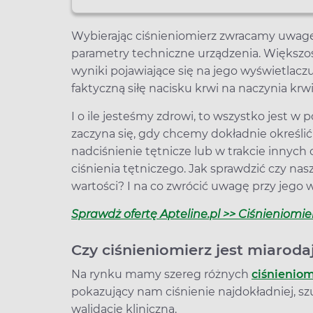
Wybierając ciśnieniomierz zwracamy uwagę 
parametry techniczne urządzenia. Większoś
wyniki pojawiające się na jego wyświetlaczu
faktyczną siłę nacisku krwi na naczynia krw
I o ile jesteśmy zdrowi, to wszystko jest w 
zaczyna się, gdy chcemy dokładnie określić 
nadciśnienie tętnicze lub w trakcie innyc
ciśnienia tętniczego. Jak sprawdzić czy na
wartości? I na co zwrócić uwagę przy jego
Sprawdż ofertę Apteline.pl >> Ciśnieniomie
Czy ciśnieniomierz jest miaroda
Na rynku mamy szereg różnych
ciśnienio
pokazujący nam ciśnienie najdokładniej, sz
walidację kliniczną.