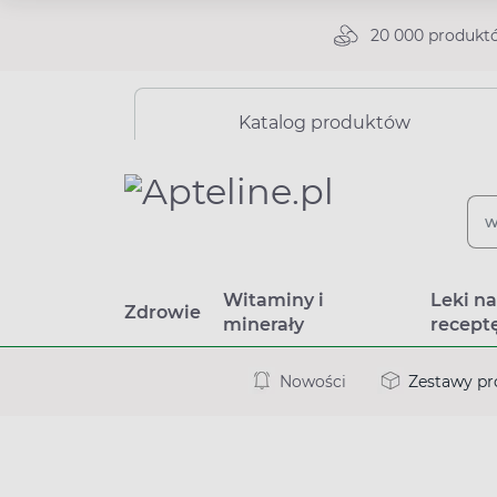
20 000 produkt
Katalog produktów
Witaminy i
Leki n
Zdrowie
minerały
recept
Nowości
Zestawy p