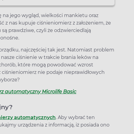
na jego wygląd, wielkości mankietu oraz
ć z nas kupuje ciśnieniomierz z założeniem, że
 są prawdziwe, czyli że odzwierciedlają
ionośne.
porządku, najczęściej tak jest. Natomiast problem
nasze ciśnienie w trakcie brania leków na
h chorób, które mogą powodować wzrost
sz ciśnieniomierz nie podaje nieprawidłowych
 wyborze?
rz automatyczny Microlife Basic
jny?
mierzy automatycznych
. Aby wybrać ten
ukajmy urządzenia z informacją, iż posiada ono