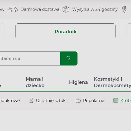
ów
Darmowa dostawa
Wysyłka w 24 godziny
Poradnik
a
Mama i
Kosmetyki i
Higiena
ę
dziecko
Dermokosmety
roduktowe
Ostatnie sztuki
Popularne
Krótk