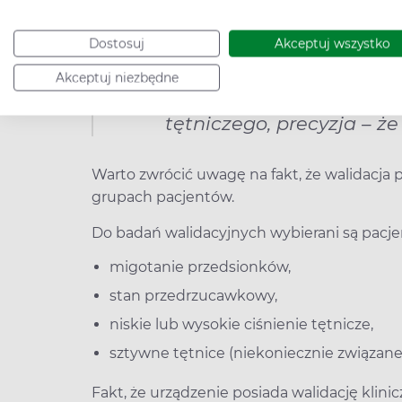
Dostosuj
Akceptuj wszystko
Wiarygodność w przypadk
Akceptuj niezbędne
pomiary odzwierciedlają
tętniczego, precyzja – ż
Warto zwrócić uwagę na fakt, że walidacj
grupach pacjentów.
Do badań walidacyjnych wybierani są pacjen
migotanie przedsionków,
stan przedrzucawkowy,
niskie lub wysokie ciśnienie tętnicze,
sztywne tętnice (niekoniecznie związane 
Fakt, że urządzenie posiada walidację kli