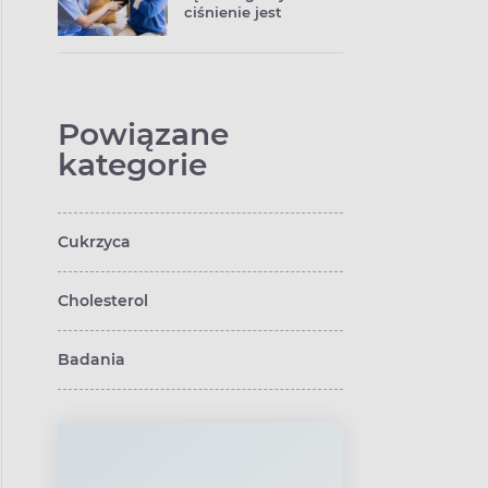
ciśnienie jest
prawidłowe i co
oznacza 140/90?
Powiązane
kategorie
Cukrzyca
Cholesterol
Badania