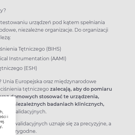
zy?
na testowaniu urządzeń pod kątem spełniania
we, niezależne organizacje. Do organizacji
leżą:
iśnienia Tętniczego (BIHS)
ical Instrumentation (AAMI)
ętniczego (ESH)
na? Unia Europejska oraz międzynarodowe
dciśnienia tętniczego
zalecają, aby do pomiaru
oraz domowych stosować te urządzenia,
na w niezależnych badaniach klinicznych,
łów walidacyjnych.
h,
ści i
ej.
łów walidacyjnych uznaje się za precyzyjne, a
y,
za wiarygodne.