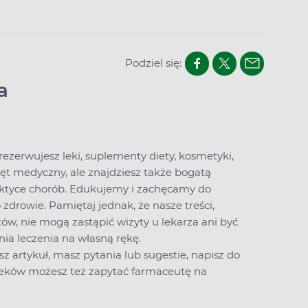
Podziel się:
a
arezerwujesz leki, suplementy diety, kosmetyki,
zęt medyczny, ale znajdziesz także bogatą
laktyce chorób. Edukujemy i zachęcamy do
drowie. Pamiętaj jednak, że nasze treści,
ów, nie mogą zastąpić wizyty u lekarza ani być
a leczenia na własną rękę.
sz artykuł, masz pytania lub sugestie,
napisz do
 leków możesz też zapytać farmaceutę na