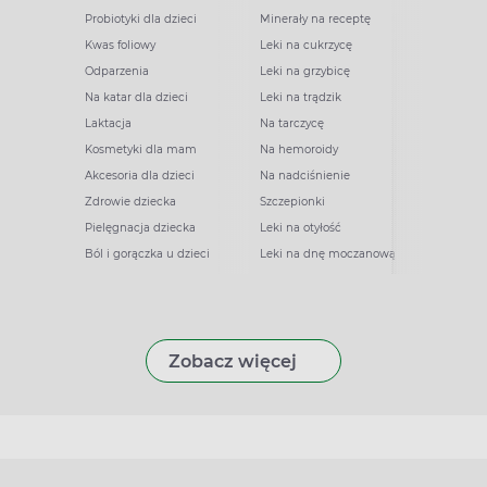
Probiotyki dla dzieci
Minerały na receptę
Kwas foliowy
Leki na cukrzycę
Odparzenia
Leki na grzybicę
Na katar dla dzieci
Leki na trądzik
Laktacja
Na tarczycę
Kosmetyki dla mam
Na hemoroidy
Akcesoria dla dzieci
Na nadciśnienie
Zdrowie dziecka
Szczepionki
Pielęgnacja dziecka
Leki na otyłość
Ból i gorączka u dzieci
Leki na dnę moczanową
Zobacz więcej