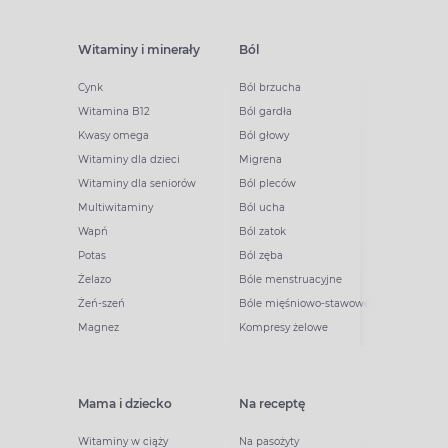
Witaminy i minerały
Ból
Cynk
Ból brzucha
Witamina B12
Ból gardła
Kwasy omega
Ból głowy
Witaminy dla dzieci
Migrena
Witaminy dla seniorów
Ból pleców
Multiwitaminy
Ból ucha
Wapń
Ból zatok
Potas
Ból zęba
Żelazo
Bóle menstruacyjne
Żeń-szeń
Bóle mięśniowo-stawowe
Magnez
Kompresy żelowe
Mama i dziecko
Na receptę
Witaminy w ciąży
Na pasożyty