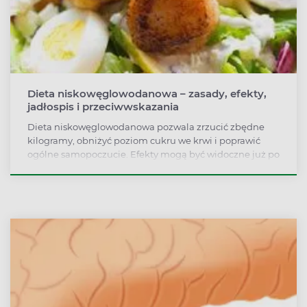
Dieta niskowęglowodanowa – zasady, efekty,
jadłospis i przeciwwskazania
Dieta niskowęglowodanowa pozwala zrzucić zbędne
kilogramy, obniżyć poziom cukru we krwi i poprawić
ogólne samopoczucie. Efekty mogą być widoczne już po
2–3 tygodniach. Dla kogo jest ten rodzaj diety?