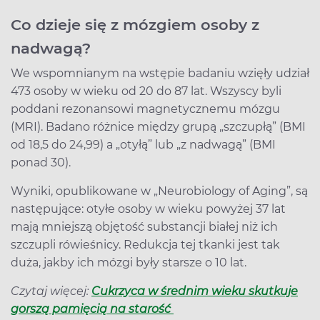
Co dzieje się z mózgiem osoby z
nadwagą?
We wspomnianym na wstępie badaniu wzięły udział
473 osoby w wieku od 20 do 87 lat. Wszyscy byli
poddani rezonansowi magnetycznemu mózgu
(MRI). Badano różnice między grupą „szczupłą” (BMI
od 18,5 do 24,99) a „otyłą” lub „z nadwagą” (BMI
ponad 30).
Wyniki, opublikowane w „Neurobiology of Aging”, są
następujące: otyłe osoby w wieku powyżej 37 lat
mają mniejszą objętość substancji białej niż ich
szczupli rówieśnicy. Redukcja tej tkanki jest tak
duża, jakby ich mózgi były starsze o 10 lat.
Czytaj więcej:
Cukrzyca w średnim wieku skutkuje
gorszą pamięcią na starość