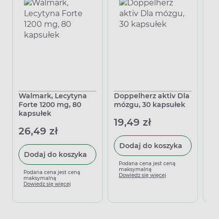
Walmark, Lecytyna
Doppelherz aktiv Dla
Na
Forte 1200 mg, 80
mózgu, 30 kapsułek
In
kapsułek
19,49 zł
18
26,49 zł
Dodaj do koszyka
Dodaj do koszyka
Podana cena jest ceną
P
maksymalną
m
Podana cena jest ceną
Dowiedz się więcej
D
maksymalną
Dowiedz się więcej