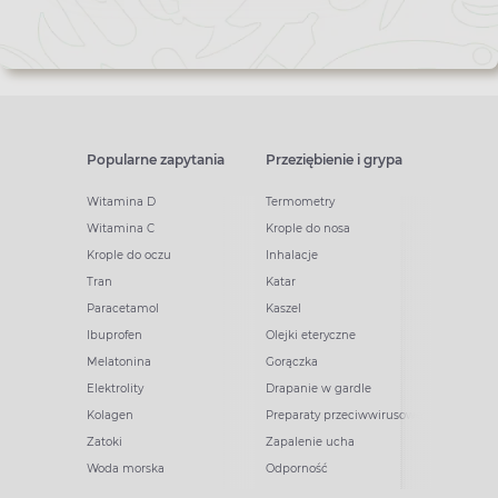
newslettera
Popularne zapytania
Przeziębienie i grypa
Witamina D
Termometry
Witamina C
Krople do nosa
Krople do oczu
Inhalacje
Tran
Katar
Paracetamol
Kaszel
Ibuprofen
Olejki eteryczne
Melatonina
Gorączka
Elektrolity
Drapanie w gardle
Kolagen
Preparaty przeciwwirusowe
Zatoki
Zapalenie ucha
Woda morska
Odporność