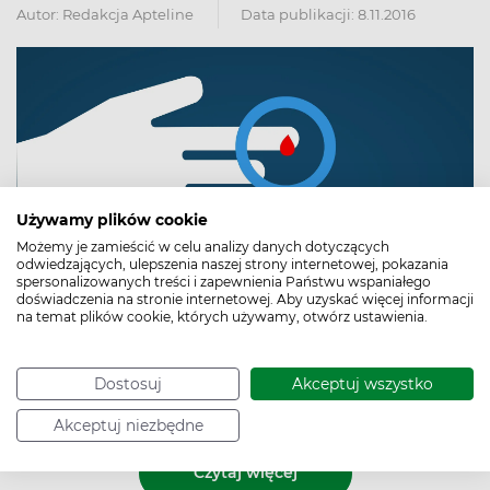
Autor:
Redakcja Apteline
Data publikacji: 8.11.2016
Używamy plików cookie
Możemy je zamieścić w celu analizy danych dotyczących
odwiedzających, ulepszenia naszej strony internetowej, pokazania
spersonalizowanych treści i zapewnienia Państwu wspaniałego
doświadczenia na stronie internetowej. Aby uzyskać więcej informacji
na temat plików cookie, których używamy, otwórz ustawienia.
Hipoglikemia nocna, czyli nadmierne obniżenie poziomu
cukru we krwi podczas snu, to duży problem dla osób
Dostosuj
Akceptuj wszystko
chorujących na cukrzycę. Jak się przed nią uchronić?
Akceptuj niezbędne
Czytaj więcej