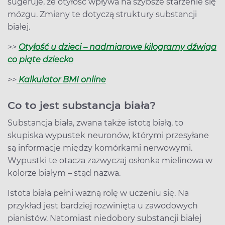
sugeruje, że otyłość wpływa na szybsze starzenie się
mózgu. Zmiany te dotyczą struktury substancji
białej.
>>
Otyłość u dzieci – nadmiarowe kilogramy dźwiga
co piąte dziecko
>>
Kalkulator BMI online
Co to jest substancja biała?
Substancja biała, zwana także istotą białą, to
skupiska wypustek neuronów, którymi przesyłane
są informacje między komórkami nerwowymi.
Wypustki te otacza zazwyczaj osłonka mielinowa w
kolorze białym – stąd nazwa.
Istota biała pełni ważną rolę w uczeniu się. Na
przykład jest bardziej rozwinięta u zawodowych
pianistów. Natomiast niedobory substancji białej