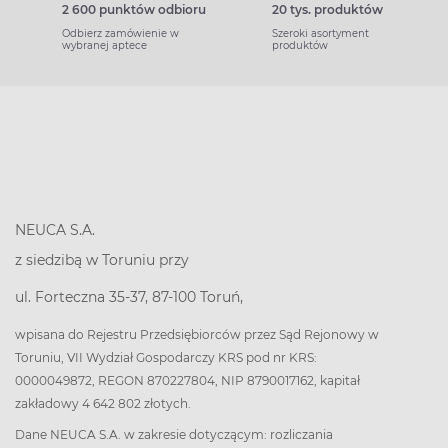
2 600 punktów odbioru
20 tys. produktów
Odbierz zamówienie w
Szeroki asortyment
wybranej aptece
produktów
NEUCA S.A.
z siedzibą w Toruniu przy
ul. Forteczna 35-37, 87-100 Toruń,
wpisana do Rejestru Przedsiębiorców przez Sąd Rejonowy w
Toruniu, VII Wydział Gospodarczy KRS pod nr KRS:
0000049872, REGON 870227804, NIP 8790017162, kapitał
zakładowy 4 642 802 złotych.
Dane NEUCA S.A. w zakresie dotyczącym: rozliczania