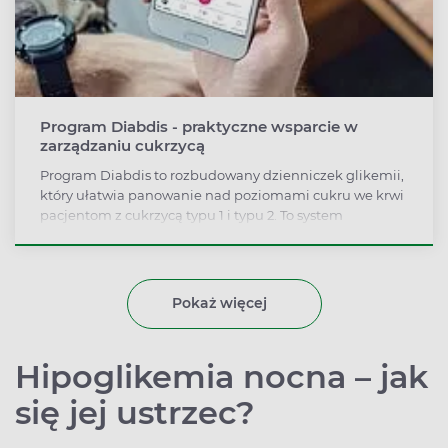
Program Diabdis - praktyczne wsparcie w
zarządzaniu cukrzycą
Program Diabdis to rozbudowany dzienniczek glikemii,
który ułatwia panowanie nad poziomami cukru we krwi
pacjentom z cukrzycą typu 1 i typu 2. To system
zarządzania cukrzycą. Łączy nowoczesną technologię
(automatyczny transfer pomiarów glikemii z
glukometru do programu, w którym są analizowane,
tworzenie raportów) ze wsparciem ekspertów -
Pokaż więcej
edukatora diabetologicznego, dietetyka i psychologa.
Hipoglikemia nocna – jak
się jej ustrzec?