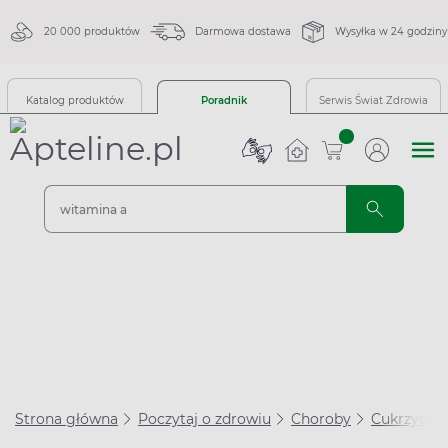
20 000 produktów
Darmowa dostawa
Wysyłka w 24 godziny
Katalog produktów
Poradnik
Serwis Świat Zdrowia
sztuk
Strona główna
Poczytaj o zdrowiu
Choroby
Cukrzyca