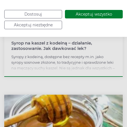
Dostosuj
Akceptuj wszystko
Akceptuj niezbędne
Syrop na kaszel z kodeiną – działanie,
zastosowanie. Jak dawkować lek?
Syropy z kodeiną, dostępne bez recepty m.in. jako
syropy sosnowe złożone, to tradycyjne i sprawdzone leki
na męczący suchy kaszel. Nie są jednak dla wszystkich –
kodeina jest lekiem opioidowym, wpływa na działanie
mózgu. Przeczytaj, jak bezpiecznie leczyć kaszel
syropem z kodeiną.