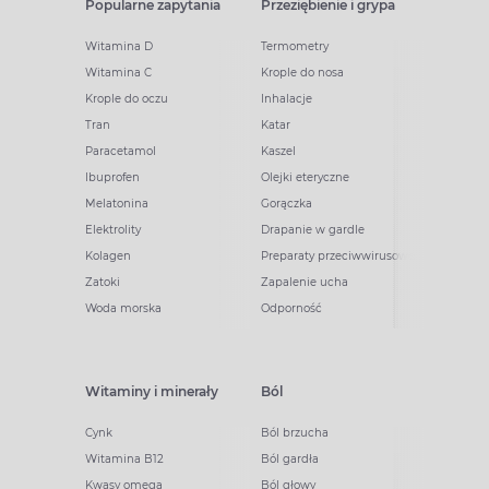
Popularne zapytania
Przeziębienie i grypa
Witamina D
Termometry
Witamina C
Krople do nosa
Krople do oczu
Inhalacje
Tran
Katar
Paracetamol
Kaszel
Ibuprofen
Olejki eteryczne
Melatonina
Gorączka
Elektrolity
Drapanie w gardle
Kolagen
Preparaty przeciwwirusowe
Zatoki
Zapalenie ucha
Woda morska
Odporność
Witaminy i minerały
Ból
Cynk
Ból brzucha
Witamina B12
Ból gardła
Kwasy omega
Ból głowy