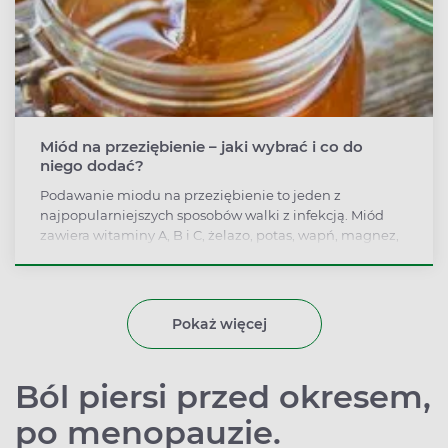
Miód na przeziębienie – jaki wybrać i co do
niego dodać?
Podawanie miodu na przeziębienie to jeden z
najpopularniejszych sposobów walki z infekcją. Miód
zawiera witaminy A, B i C, żelazo, potas, wapń, magnez,
działa nawilżająco na śluzówkę gardła i rozgrzewa
organizm. Podpowiadamy, który rodzaj miodu pomoże
na kaszel i obolałe gardło.
Pokaż więcej
Ból piersi przed okresem,
po menopauzie.