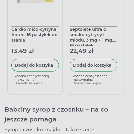
Gardło miód-cytryna
Septolete ultra o
St
Apteo, 16 pastylek do
smaku cytryny i
cy
ssania
miodu, 3 mg + 1 mg,
ga
16 pastylek
ss
13,49 zł
22,49 zł
25
Dodaj do koszyka
Dodaj do koszyka
Podana cena jest ceną
Podana cena jest ceną
P
maksymalną
maksymalną
m
Dowiedz się więcej
Dowiedz się więcej
D
Babciny syrop z czosnku – na co
jeszcze pomaga
Syrop z czosnku znajduje także szersze