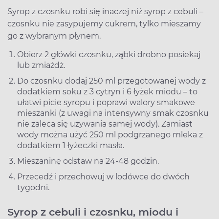
Syrop z czosnku robi się inaczej niż syrop z cebuli –
czosnku nie zasypujemy cukrem, tylko mieszamy
go z wybranym płynem.
Obierz 2 główki czosnku, ząbki drobno posiekaj
lub zmiażdż.
Do czosnku dodaj 250 ml przegotowanej wody z
dodatkiem soku z 3 cytryn i 6 łyżek miodu – to
ułatwi picie syropu i poprawi walory smakowe
mieszanki (z uwagi na intensywny smak czosnku
nie zaleca się używania samej wody). Zamiast
wody można użyć 250 ml podgrzanego mleka z
dodatkiem 1 łyżeczki masła.
Mieszaninę odstaw na 24-48 godzin.
Przecedź i przechowuj w lodówce do dwóch
tygodni.
Syrop z cebuli i czosnku, miodu i