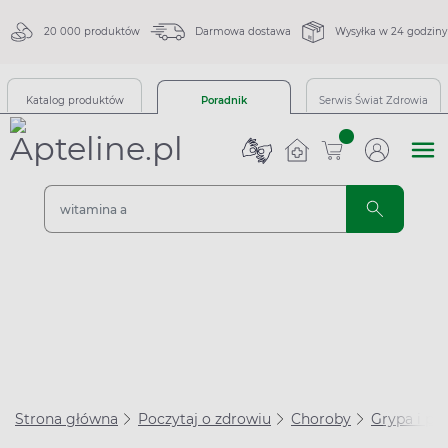
20 000 produktów
Darmowa dostawa
Wysyłka w 24 godziny
Katalog produktów
Poradnik
Serwis Świat Zdrowia
sztuk
Strona główna
Poczytaj o zdrowiu
Choroby
Grypa i prz