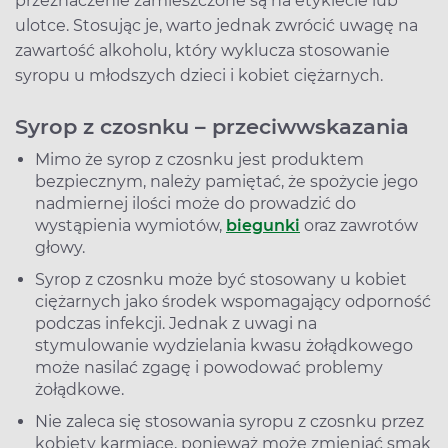
przeznaczenie zamieszczone są na etykiecie lub
ulotce. Stosując je, warto jednak zwrócić uwagę na
zawartość alkoholu, który wyklucza stosowanie
syropu u młodszych dzieci i kobiet ciężarnych.
Syrop z czosnku – przeciwwskazania
Mimo że syrop z czosnku jest produktem
bezpiecznym, należy pamiętać, że spożycie jego
nadmiernej ilości może do prowadzić do
wystąpienia wymiotów,
biegunki
oraz zawrotów
głowy.
Syrop z czosnku może być stosowany u kobiet
ciężarnych jako środek wspomagający odporność
podczas infekcji. Jednak z uwagi na
stymulowanie wydzielania kwasu żołądkowego
może nasilać zgagę i powodować problemy
żołądkowe.
Nie zaleca się stosowania syropu z czosnku przez
kobiety karmiące, ponieważ może zmieniać smak