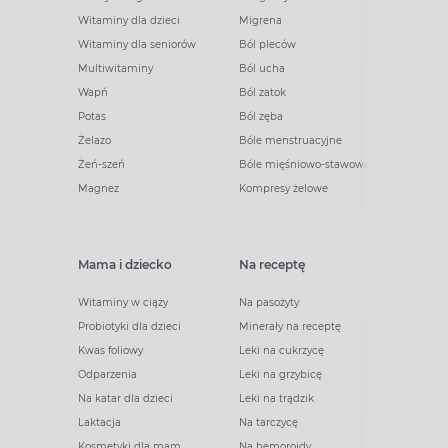
Witaminy dla dzieci
Migrena
Witaminy dla seniorów
Ból pleców
Multiwitaminy
Ból ucha
Wapń
Ból zatok
Potas
Ból zęba
Żelazo
Bóle menstruacyjne
Żeń-szeń
Bóle mięśniowo-stawowe
Magnez
Kompresy żelowe
Mama i dziecko
Na receptę
Witaminy w ciąży
Na pasożyty
Probiotyki dla dzieci
Minerały na receptę
Kwas foliowy
Leki na cukrzycę
Odparzenia
Leki na grzybicę
Na katar dla dzieci
Leki na trądzik
Laktacja
Na tarczycę
Kosmetyki dla mam
Na hemoroidy