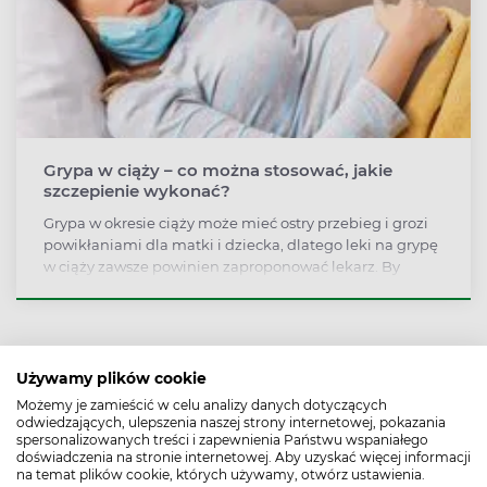
Grypa w ciąży – co można stosować, jakie
szczepienie wykonać?
Grypa w okresie ciąży może mieć ostry przebieg i grozi
powikłaniami dla matki i dziecka, dlatego leki na grypę
w ciąży zawsze powinien zaproponować lekarz. By
ograniczyć ryzyko zarażenia się grypą w okresie ciąży,
warto wykonać szczepienie, przestrzegać zasad higieny
i unikać kontaktu z patogenem.
Używamy plików cookie
Możemy je zamieścić w celu analizy danych dotyczących
odwiedzających, ulepszenia naszej strony internetowej, pokazania
spersonalizowanych treści i zapewnienia Państwu wspaniałego
doświadczenia na stronie internetowej. Aby uzyskać więcej informacji
na temat plików cookie, których używamy, otwórz ustawienia.