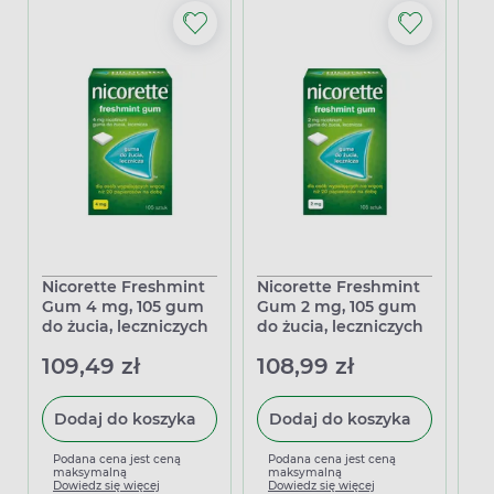
Nicorette Freshmint
Nicorette Freshmint
Ni
Gum 4 mg, 105 gum
Gum 2 mg, 105 gum
60
do żucia, leczniczych
do żucia, leczniczych
59
109,49 zł
108,99 zł
Dodaj do koszyka
Dodaj do koszyka
P
m
Podana cena jest ceną
Podana cena jest ceną
D
maksymalną
maksymalną
Dowiedz się więcej
Dowiedz się więcej