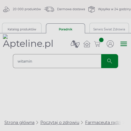
20 000 produktów
Darmowa dostawa
Wysyłka w 24 godziny
Katalog produktów
Poradnik
Serwis Świat Zdrowia
sztuk
Strona główna
Poczytaj o zdrowiu
Farmaceuta radzi
Le