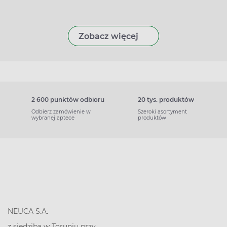
Zobacz więcej
2 600 punktów odbioru
20 tys. produktów
Odbierz zamówienie w
Szeroki asortyment
wybranej aptece
produktów
NEUCA S.A.
z siedzibą w Toruniu przy