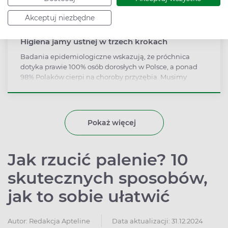
Akceptuj niezbędne
ARTYKUŁ SPONSOROWANY
Higiena jamy ustnej w trzech krokach
Badania epidemiologiczne wskazują, że próchnica
dotyka prawie 100% osób dorosłych w Polsce, a ponad
98% Polaków cierpi na choroby przyzębia. Musimy
pamiętać, że próchnica jest chorobą, wywołaną przez
bakterie próchnicotwórcze, które gromadząc się na
powierzchni zęba wywołują procesy doprowadzające do
rozpuszczenia powierzchni szkliwa zębów. W tym
Pokaż więcej
miejscu zaczyna się tworzyć ubytek.
Jak rzucić palenie? 10
skutecznych sposobów,
jak to sobie ułatwić
Autor:
Redakcja Apteline
Data aktualizacji: 31.12.2024