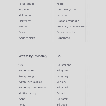
Paracetamol
Kaszel
Ibuprofen
Olejki eteryczne
Melatonina
Gorączka
Elektrolity
Drapanie w gardle
Kolagen
Preparaty przeciwwirusowe
Zatoki
Zapalenie ucha
Woda morska
Odporność
Witaminy i minerały
Ból
Cynk
Ból brzucha
Witamina B12
Ból gardła
Kwasy omega
Ból głowy
Witaminy dla dzieci
Migrena
Witaminy dla seniorów
Ból pleców
Multiwitaminy
Ból ucha
Wapń
Ból zatok
Potas
Ból zęba