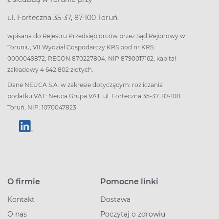
ul. Forteczna 35-37, 87-100 Toruń,
wpisana do Rejestru Przedsiębiorców przez Sąd Rejonowy w
Toruniu, VII Wydział Gospodarczy KRS pod nr KRS:
0000049872, REGON 870227804, NIP 8790017162, kapitał
zakładowy 4 642 802 złotych.
Dane NEUCA S.A. w zakresie dotyczącym: rozliczania
podatku VAT: Neuca Grupa VAT, ul. Forteczna 35-37, 87-100
Toruń, NIP: 1070047823
O firmie
Pomocne linki
Kontakt
Dostawa
O nas
Poczytaj o zdrowiu