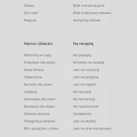
Żelazo
Bóle menstruacyjne
Żeń-szeń
Bóle mięśniowo-stawowe
Magnez
Kompresy żelowe
Mama i dziecko
Na receptę
Witaminy w ciąży
Na pasożyty
Probiotyki dla dzieci
Minerały na receptę
Kwas foliowy
Leki na cukrzycę
Odparzenia
Leki na grzybicę
Na katar dla dzieci
Leki na trądzik
Laktacja
Na tarczycę
Kosmetyki dla mam
Na hemoroidy
Akcesoria dla dzieci
Na nadciśnienie
Zdrowie dziecka
Szczepionki
Pielęgnacja dziecka
Leki na otyłość
Ból i gorączka u dzieci
Leki na dnę moczanową