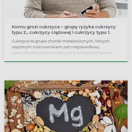
Komu grozi cukrzyca – grupy ryzyka cukrzycy
typu 2., cukrzycy ciążowej i cukrzycy typu 1.
Cukrzyca to grupa chorób metabolicznych, których
wspólnym mianownikiem jest nieprawidłowy,
podwyższony poziom cukru we krwi (hiperglikemia).
Najczęściej występujące typy diabetes mellitus to
cukrzyca typu 2, cukrzyca ciążowa i cukrzyca typu 1.
Rzadziej mamy do czynienie z cukrzycami typu MODY i
LADA. Cukrzyca to pierwsza choroba niezakaźna, która
została uznana za epidemię. Fakt ten składnia do
refleksji, komu ta choroba grozi i czy będąc w grupie
ryzyka zachorowania jesteśmy w stanie się przed nią
ustrzec.