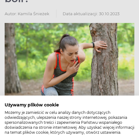
Autor:
Kamila Śnieżek
Data aktualizacji: 30.10.2023
Używamy plików cookie
Możemy je zamieścić w celu analizy danych dotyczących
odwiedzających, ulepszenia naszej strony internetowej, pokazania
Zawał serca najczęściej objawia się piekącym bólem w
spersonalizowanych treści i zapewnienia Państwu wspaniałego
klatce piersiowej za mostkiem. Niebezpieczne
doświadczenia na stronie internetowej. Aby uzyskać więcej informacji
niedokrwienie mięśnia sercowego i powstająca w jego
na temat plików cookie, których używamy, otwórz ustawienia.