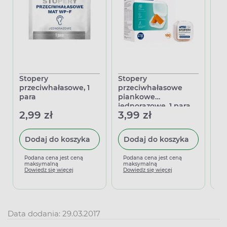
Stopery
Stopery
Ni
przeciwhałasowe, 1
przeciwhałasowe
ga
para
piankowe
30
jednorazowe, 1 para
2,99 zł
3,99 zł
Dodaj do koszyka
Dodaj do koszyka
P
m
Podana cena jest ceną
Podana cena jest ceną
D
maksymalną
maksymalną
Dowiedz się więcej
Dowiedz się więcej
Data dodania: 29.03.2017