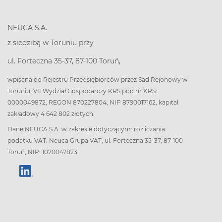
NEUCA S.A.
z siedzibą w Toruniu przy
ul. Forteczna 35-37, 87-100 Toruń,
wpisana do Rejestru Przedsiębiorców przez Sąd Rejonowy w
Toruniu, VII Wydział Gospodarczy KRS pod nr KRS:
0000049872, REGON 870227804, NIP 8790017162, kapitał
zakładowy 4 642 802 złotych.
Dane NEUCA S.A. w zakresie dotyczącym: rozliczania
podatku VAT: Neuca Grupa VAT, ul. Forteczna 35-37, 87-100
Toruń, NIP: 1070047823