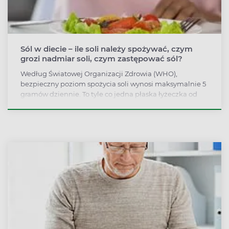
Sól w diecie – ile soli należy spożywać, czym
grozi nadmiar soli, czym zastępować sól?
Według Światowej Organizacji Zdrowia (WHO),
bezpieczny poziom spożycia soli wynosi maksymalnie 5
gramów dziennie. To tyle co jedna płaska łyżeczka od
herbaty. 5 gramów soli kuchennej zawiera w
przybliżeniu około 2000 mg sodu. To dzienna zalecana
dawka tego pierwiastka dla dorosłego zdrowego
człowieka. Według naukowców z Instytutu Żywności i
Żywienia przeciętna dieta Polaka zawiera go dziennie
nawet dwa - trzy razy więcej.