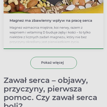
Magnez ma zbawienny wpływ na pracę serca
Magnez wzmacnia mięśnie, koi nerwy, razem z
wapniem i witaminą D buduje zęby i kości – to tylko
niektóre z licznych zadań magnezu, który nie bez
przyczyny określany jest pierwiastkiem życia.
Odpowiednio wysoka dzienna dawka magnezu może
obniżyć ryzyko wystąpienia choroby wieńcowej serca.
Pokaż więcej
Zawał serca – objawy,
przyczyny, pierwsza
pomoc. Czy zawał serca
boli?