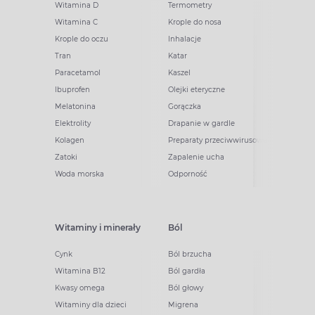
Witamina D
Termometry
Witamina C
Krople do nosa
Krople do oczu
Inhalacje
Tran
Katar
Paracetamol
Kaszel
Ibuprofen
Olejki eteryczne
Melatonina
Gorączka
Elektrolity
Drapanie w gardle
Kolagen
Preparaty przeciwwirusowe
Zatoki
Zapalenie ucha
Woda morska
Odporność
Witaminy i minerały
Ból
Cynk
Ból brzucha
Witamina B12
Ból gardła
Kwasy omega
Ból głowy
Witaminy dla dzieci
Migrena