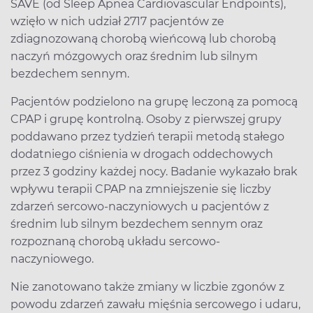
SAVE (od Sleep Apnea Cardiovascular Endpoints),
wzięło w nich udział 2717 pacjentów ze
zdiagnozowaną chorobą wieńcową lub chorobą
naczyń mózgowych oraz średnim lub silnym
bezdechem sennym.
Pacjentów podzielono na grupę leczoną za pomocą
CPAP i grupę kontrolną. Osoby z pierwszej grupy
poddawano przez tydzień terapii metodą stałego
dodatniego ciśnienia w drogach oddechowych
przez 3 godziny każdej nocy. Badanie wykazało brak
wpływu terapii CPAP na zmniejszenie się liczby
zdarzeń sercowo-naczyniowych u pacjentów z
średnim lub silnym bezdechem sennym oraz
rozpoznaną chorobą układu sercowo-
naczyniowego.
Nie zanotowano także zmiany w liczbie zgonów z
powodu zdarzeń zawału mięśnia sercowego i udaru,