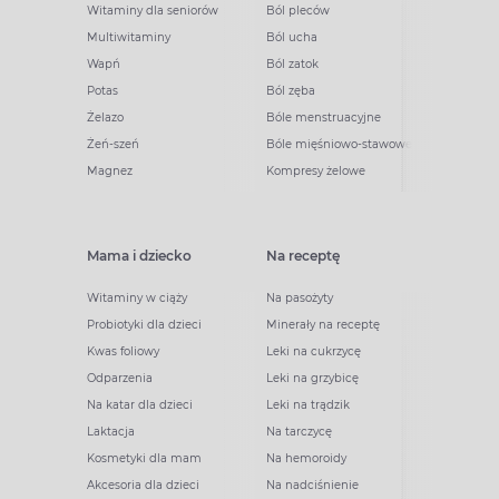
Witaminy dla seniorów
Ból pleców
Multiwitaminy
Ból ucha
Wapń
Ból zatok
Potas
Ból zęba
Żelazo
Bóle menstruacyjne
Żeń-szeń
Bóle mięśniowo-stawowe
Magnez
Kompresy żelowe
Mama i dziecko
Na receptę
Witaminy w ciąży
Na pasożyty
Probiotyki dla dzieci
Minerały na receptę
Kwas foliowy
Leki na cukrzycę
Odparzenia
Leki na grzybicę
Na katar dla dzieci
Leki na trądzik
Laktacja
Na tarczycę
Kosmetyki dla mam
Na hemoroidy
Akcesoria dla dzieci
Na nadciśnienie