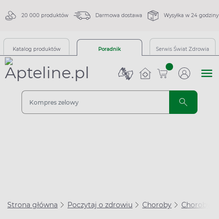
20 000 produktów
Darmowa dostawa
Wysyłka w 24 godziny
Katalog produktów
Poradnik
Serwis Świat Zdrowia
sztuk
Strona główna
Poczytaj o zdrowiu
Choroby
Choroby se