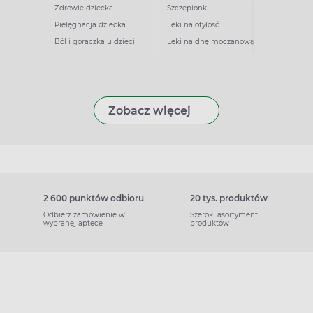
Zdrowie dziecka
Szczepionki
Pielęgnacja dziecka
Leki na otyłość
Ból i gorączka u dzieci
Leki na dnę moczanową
Zobacz więcej
2 600 punktów odbioru
20 tys. produktów
Odbierz zamówienie w
Szeroki asortyment
wybranej aptece
produktów