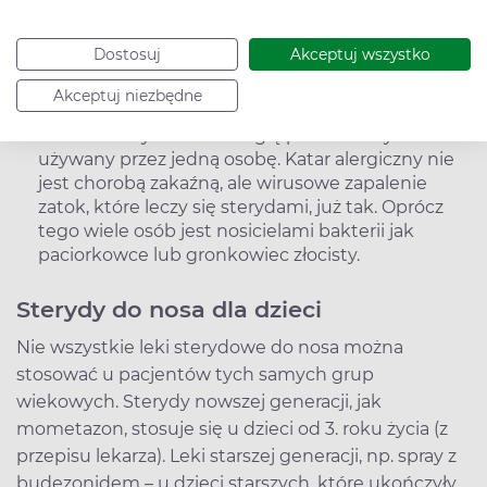
gwarantuje to właściwego napełnienia pompki
dozującej leku. Optymalne jest zatem psikanie
sterydu do nosa w pozycji stojącej lub siedzącej
Dostosuj
Akceptuj wszystko
wyprostowanej.
Akceptuj niezbędne
Ze względów higienicznych jeden aerozol do
nosa ze sterydem na alergię powinien być
używany przez jedną osobę. Katar alergiczny nie
jest chorobą zakaźną, ale wirusowe zapalenie
zatok, które leczy się sterydami, już tak. Oprócz
tego wiele osób jest nosicielami bakterii jak
paciorkowce lub gronkowiec złocisty.
Sterydy do nosa dla dzieci
Nie wszystkie leki sterydowe do nosa można
stosować u pacjentów tych samych grup
wiekowych. Sterydy nowszej generacji, jak
mometazon, stosuje się u dzieci od 3. roku życia (z
przepisu lekarza). Leki starszej generacji, np. spray z
budezonidem – u dzieci starszych, które ukończyły