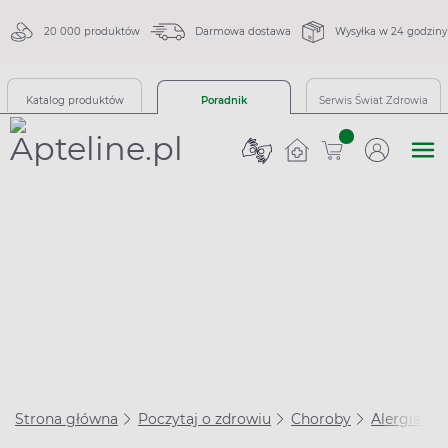
20 000 produktów
Darmowa dostawa
Wysyłka w 24 godziny
Katalog produktów
Poradnik
Serwis Świat Zdrowia
sztuk
Strona główna
Poczytaj o zdrowiu
Choroby
Alergia
S