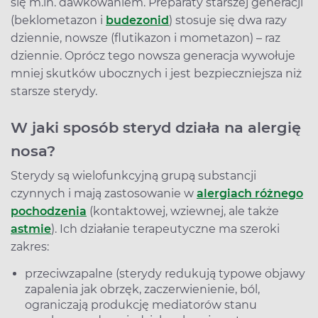
się m.in. dawkowaniem. Preparaty starszej generacji
(beklometazon i
budezonid
) stosuje się dwa razy
dziennie, nowsze (flutikazon i mometazon) – raz
dziennie. Oprócz tego nowsza generacja wywołuje
mniej skutków ubocznych i jest bezpieczniejsza niż
starsze sterydy.
W jaki sposób steryd działa na alergię
nosa?
Sterydy są wielofunkcyjną grupą substancji
czynnych i mają zastosowanie w
alergiach różnego
pochodzenia
(kontaktowej, wziewnej, ale także
astmie
). Ich działanie terapeutyczne ma szeroki
zakres:
przeciwzapalne (sterydy redukują typowe objawy
zapalenia jak obrzęk, zaczerwienienie, ból,
ograniczają produkcję mediatorów stanu