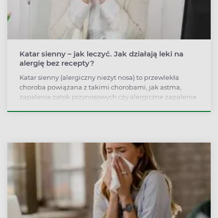
Katar sienny – jak leczyć. Jak działają leki na
alergię bez recepty?
Katar sienny (alergiczny nieżyt nosa) to przewlekła
choroba powiązana z takimi chorobami, jak astma,
zapalenie zatok przynosowych czy alergiczne zapalenie
spojówek. Objawy kataru siennego to m.in. kichanie,
wodnista wydzielina z nosa, ból głowy i światłowstręt.
Jakie składniki znajdują się w lekach na katar sienny.
Jak działają leki na alergię?