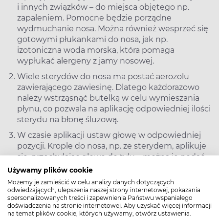
i innych związków – do miejsca objętego np.
zapaleniem. Pomocne będzie porządne
wydmuchanie nosa. Można również wesprzeć się
gotowymi płukankami do nosa, jak np.
izotoniczna woda morska, która pomaga
wypłukać alergeny z jamy nosowej.
Wiele sterydów do nosa ma postać aerozolu
zawierającego zawiesinę. Dlatego każdorazowo
należy wstrząsnąć butelką w celu wymieszania
płynu, co pozwala na aplikację odpowiedniej ilości
sterydu na błonę śluzową.
W czasie aplikacji ustaw głowę w odpowiedniej
pozycji. Krople do nosa, np. ze sterydem, aplikuje
się, przechylając głowę do tyłu – można je podać
zatem na siedząco, leżąco lub stojąco. W
Używamy plików cookie
przypadku sprayu głowa powinna być lekko
Możemy je zamieścić w celu analizy danych dotyczących
pochylona do przodu, a aplikator skierowany
odwiedzających, ulepszenia naszej strony internetowej, pokazania
spersonalizowanych treści i zapewnienia Państwu wspaniałego
pionowo. Aerozolu ze sterydem nie należy
doświadczenia na stronie internetowej. Aby uzyskać więcej informacji
stosować w pozycji leżącej, ponieważ nie
na temat plików cookie, których używamy, otwórz ustawienia.