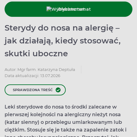
Wybierz temat
Sterydy do nosa na alergię –
jak działają, kiedy stosować,
skutki uboczne
Autor:
Mgr farm. Katarzyna Deptuła
Data aktualizacji: 13.07.2026
SPRAWDZONA TREŚĆ
Leki sterydowe do nosa to środki zalecane w
pierwszej kolejności na alergiczny nieżyt nosa
(katar sienny) o przebiegu umiarkowanym lub
ciężkim. Stosuje się je także na zapalenie zatok i