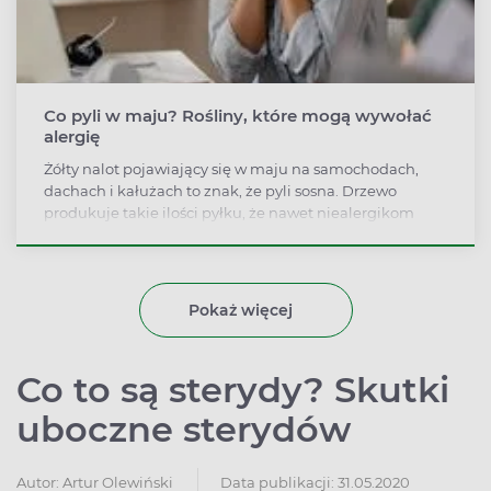
Co pyli w maju? Rośliny, które mogą wywołać
alergię
Żółty nalot pojawiający się w maju na samochodach,
dachach i kałużach to znak, że pyli sosna. Drzewo
produkuje takie ilości pyłku, że nawet niealergikom
może zakręcić w nosie. Prócz sosny w maju pylą dęby a
także zioła: babka lancetowata i szczaw zwyczajny.
Jakie objawy może mieć alergia na rośliny kwitnące w
maju?
Pokaż więcej
Co to są sterydy? Skutki
uboczne sterydów
Autor:
Artur Olewiński
Data publikacji: 31.05.2020