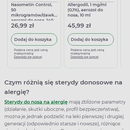
Nasometin Control,
Allergodil, 1 mg/ml
Az
50
(0,1%), aerozol do
mg
mikrogramów/dawkę,
nosa, 10 ml
no
aerozol do nosa, 140
26,99 zł
45,99 zł
4
dawek
Dodaj do koszyka
Dodaj do koszyka
Podana cena jest ceną
Podana cena jest ceną
P
maksymalną
maksymalną
m
Dowiedz się więcej
Dowiedz się więcej
D
Czym różnią się sterydy donosowe na
alergię?
Sterydy do nosa na alergię
mają zbliżone parametry
(działanie, skutki uboczne, profil bezpieczeństwa),
można je jednak podzielić na leki pierwszej i drugiej
generacji (odpowiednio starsze i nowsze), różniące