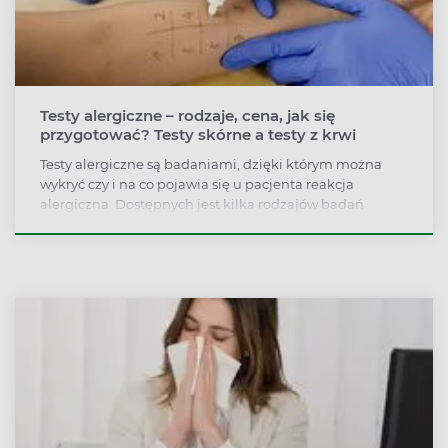
Testy alergiczne – rodzaje, cena, jak się
przygotować? Testy skórne a testy z krwi
Testy alergiczne są badaniami, dzięki którym można
wykryć czy i na co pojawia się u pacjenta reakcja
alergiczna. Dostępnych jest kilka rodzajów badań
alergicznych – w tym testy skórne oraz testy z krwi. Jak
wybrać panel testów alergicznych i czym charakteryzują
się poszczególne badania?