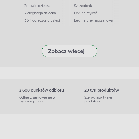
Zdrowie dziecka
Szczepionki
Pielęgnacja dziecka
Leki na otyłość
Ból i gorączka u dzieci
Leki na dnę moczanową
Zobacz więcej
2 600 punktów odbioru
20 tys. produktów
Odbierz zamówienie w
Szeroki asortyment
wybranej aptece
produktów