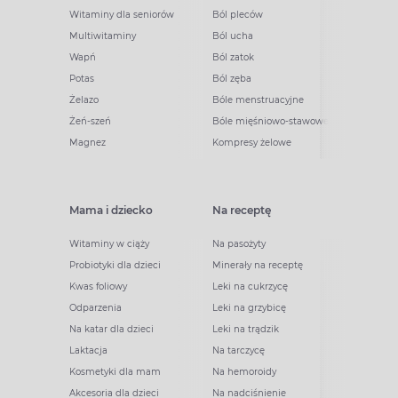
Witaminy dla seniorów
Ból pleców
Multiwitaminy
Ból ucha
Wapń
Ból zatok
Potas
Ból zęba
Żelazo
Bóle menstruacyjne
Żeń-szeń
Bóle mięśniowo-stawowe
Magnez
Kompresy żelowe
Mama i dziecko
Na receptę
Witaminy w ciąży
Na pasożyty
Probiotyki dla dzieci
Minerały na receptę
Kwas foliowy
Leki na cukrzycę
Odparzenia
Leki na grzybicę
Na katar dla dzieci
Leki na trądzik
Laktacja
Na tarczycę
Kosmetyki dla mam
Na hemoroidy
Akcesoria dla dzieci
Na nadciśnienie