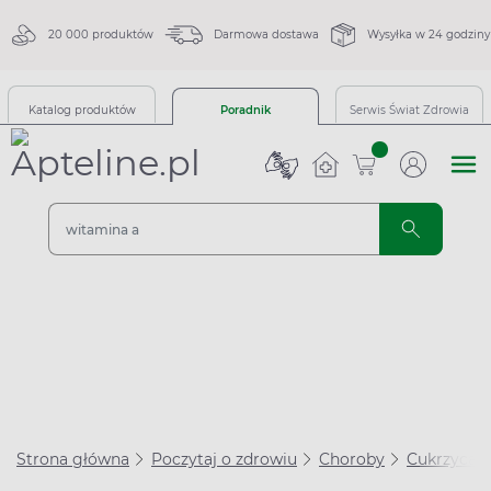
20 000 produktów
Darmowa dostawa
Wysyłka w 24 godziny
Katalog produktów
Poradnik
Serwis Świat Zdrowia
sztuk
Strona główna
Poczytaj o zdrowiu
Choroby
Cukrzyca