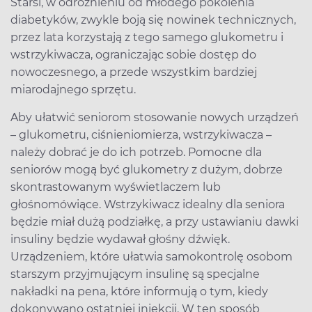
Starsi, w odróżnieniu od młodego pokolenia
diabetyków, zwykle boją się nowinek technicznych,
przez lata korzystają z tego samego glukometru i
wstrzykiwacza, ograniczając sobie dostęp do
nowoczesnego, a przede wszystkim bardziej
miarodajnego sprzętu.
Aby ułatwić seniorom stosowanie nowych urządzeń
– glukometru, ciśnieniomierza, wstrzykiwacza –
należy dobrać je do ich potrzeb. Pomocne dla
seniorów mogą być glukometry z dużym, dobrze
skontrastowanym wyświetlaczem lub
głośnomówiące. Wstrzykiwacz idealny dla seniora
będzie miał dużą podziałkę, a przy ustawianiu dawki
insuliny będzie wydawał głośny dźwięk.
Urządzeniem, które ułatwia samokontrolę osobom
starszym przyjmującym insulinę są specjalne
nakładki na pena, które informują o tym, kiedy
dokonywano ostatniej iniekcji. W ten sposób