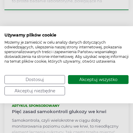
to proste badanie laboratoryjne, polegające na
trzykrotnym określeniu poziomu cukru we krwi.
Wykonuje się je między innymi u osób z podejrzeniem
cukrzycy ciążowej lub cukrzycy typu 2, by określić
poziom tolerancji glukozy. Jak się przygotować do
badania? Jakie są normy i jak interpretować wyniki
Używamy plików cookie
krzywej cukrowej?
Możemy je zamieścić w celu analizy danych dotyczących
odwiedzających, ulepszenia naszej strony internetowej, pokazania
spersonalizowanych treści i zapewnienia Państwu wspaniałego
doświadczenia na stronie internetowej. Aby uzyskać więcej informacji
na temat plików cookie, których używamy, otwórz ustawienia.
Dostosuj
Akceptuj wszystko
Akceptuj niezbędne
ARTYKUŁ SPONSOROWANY
Pięć zasad samokontroli glukozy we krwi
Samokontrola, czyli wielokrotne w ciągu doby
monitorowania poziomu cukru we krwi, to nieodłączny
element leczenia cukrzycy. Jak często trzeba mierzyć