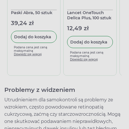
Paski Abra, 50 sztuk
Lancet OneTouch
Gl
Delica Plus, 100 sztuk
Sm
39,24 zł
po
12,49 zł
gl
56
Dodaj do koszyka
Dodaj do koszyka
Podana cena jest ceną
maksymalną
Podana cena jest ceną
Dowiedz się więcej
maksymalną
P
Dowiedz się więcej
m
D
Problemy z widzeniem
Utrudnieniem dla samokontroli są problemy ze
wzrokiem, często powodowane retinopatią
cukrzycową, zaćmą czy starczowzrocznością. Mogą
one skutkować podawaniem nieprawidłowych,
nieprecyzyjnych dawek insuliny lub też błędnym