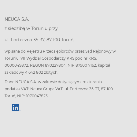
NEUCA S.A.
z siedzibą w Toruniu przy
ul. Forteczna 35-37, 87-100 Toruń,
wpisana do Rejestru Przedsiębiorców przez Sąd Rejonowy w
Toruniu, VII Wydział Gospodarczy KRS pod nr KRS:
0000049872, REGON 870227804, NIP 8790017162, kapitał
zakładowy 4 642 802 złotych.
Dane NEUCA S.A. w zakresie dotyczącym: rozliczania
podatku VAT: Neuca Grupa VAT, ul. Forteczna 35-37, 87-100
Toruń, NIP: 1070047823