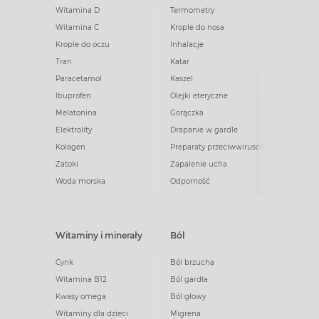
Witamina D
Termometry
Witamina C
Krople do nosa
Krople do oczu
Inhalacje
Tran
Katar
Paracetamol
Kaszel
Ibuprofen
Olejki eteryczne
Melatonina
Gorączka
Elektrolity
Drapanie w gardle
Kolagen
Preparaty przeciwwirusowe
Zatoki
Zapalenie ucha
Woda morska
Odporność
Witaminy i minerały
Ból
Cynk
Ból brzucha
Witamina B12
Ból gardła
Kwasy omega
Ból głowy
Witaminy dla dzieci
Migrena