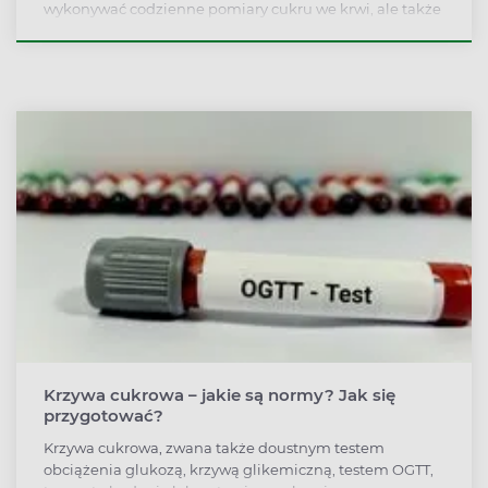
wykonywać codzienne pomiary cukru we krwi, ale także
podejmować na ich podstawie decyzje dotyczące
własnej terapii. A także troszczyć się o swoje zdrowie
fizyczne i psychiczne całościowo.
Krzywa cukrowa – jakie są normy? Jak się
przygotować?
Krzywa cukrowa, zwana także doustnym testem
obciążenia glukozą, krzywą glikemiczną, testem OGTT,