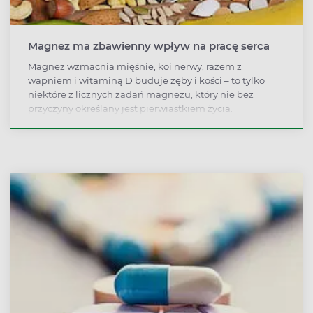
Magnez ma zbawienny wpływ na pracę serca
Magnez wzmacnia mięśnie, koi nerwy, razem z
wapniem i witaminą D buduje zęby i kości – to tylko
niektóre z licznych zadań magnezu, który nie bez
przyczyny określany jest pierwiastkiem życia.
Odpowiednio wysoka dzienna dawka magnezu może
obniżyć ryzyko wystąpienia choroby wieńcowej serca.