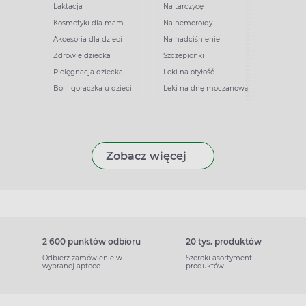
Laktacja
Na tarczycę
Kosmetyki dla mam
Na hemoroidy
Akcesoria dla dzieci
Na nadciśnienie
Zdrowie dziecka
Szczepionki
Pielęgnacja dziecka
Leki na otyłość
Ból i gorączka u dzieci
Leki na dnę moczanową
Zobacz więcej
2 600 punktów odbioru
20 tys. produktów
Odbierz zamówienie w
Szeroki asortyment
wybranej aptece
produktów