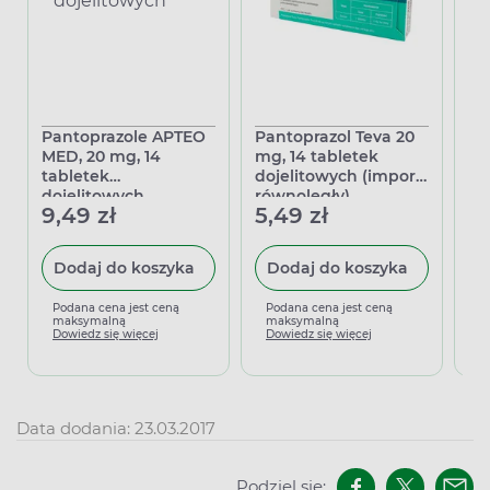
Pantoprazole APTEO
Pantoprazol Teva 20
Pa
MED, 20 mg, 14
mg, 14 tabletek
mg
tabletek
dojelitowych (import
do
dojelitowych
równoległy)
ró
9,49 zł
5,49 zł
5,
Dodaj do koszyka
Dodaj do koszyka
Podana cena jest ceną
Podana cena jest ceną
P
maksymalną
maksymalną
m
Dowiedz się więcej
Dowiedz się więcej
D
Data dodania: 23.03.2017
Podziel się: