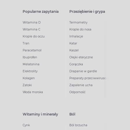
Popularne zapytania
Przeziębienie i grypa
Witamina D
Termometry
Witamina C
Krople do nosa
Krople do oczu
Inhalacje
Tran
Katar
Paracetamol
Kaszel
Ibuprofen
Olejki eteryczne
Melatonina
Gorączka
Elektrolity
Drapanie w gardle
Kolagen
Preparaty przeciwwirusowe
Zatoki
Zapalenie ucha
Woda morska
Odporność
Witaminy i minerały
Ból
Cynk
Ból brzucha