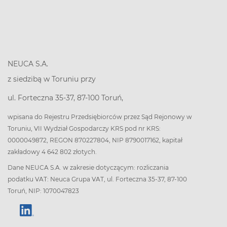
NEUCA S.A.
z siedzibą w Toruniu przy
ul. Forteczna 35-37, 87-100 Toruń,
wpisana do Rejestru Przedsiębiorców przez Sąd Rejonowy w
Toruniu, VII Wydział Gospodarczy KRS pod nr KRS:
0000049872, REGON 870227804, NIP 8790017162, kapitał
zakładowy 4 642 802 złotych.
Dane NEUCA S.A. w zakresie dotyczącym: rozliczania
podatku VAT: Neuca Grupa VAT, ul. Forteczna 35-37, 87-100
Toruń, NIP: 1070047823