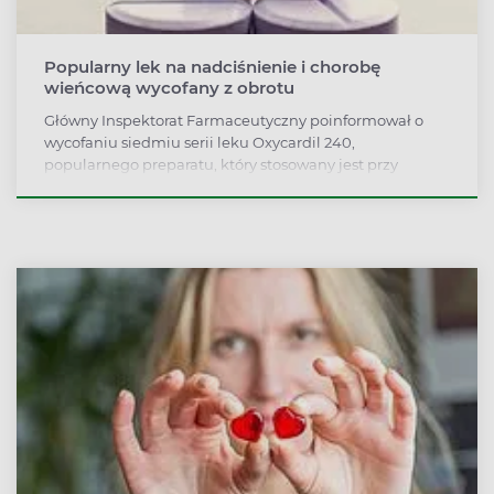
Popularny lek na nadciśnienie i chorobę
wieńcową wycofany z obrotu
Główny Inspektorat Farmaceutyczny poinformował o
wycofaniu siedmiu serii leku Oxycardil 240,
popularnego preparatu, który stosowany jest przy
nadciśnieniu tętniczym i chorobie niedokrwiennej
serca.