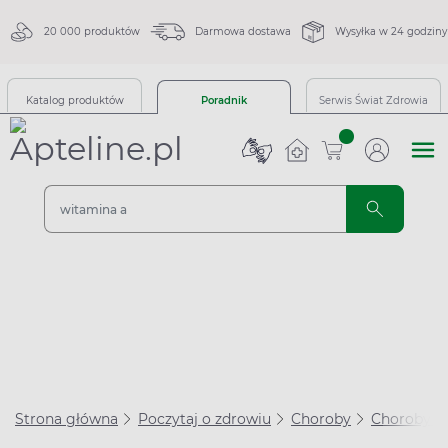
20 000 produktów
Darmowa dostawa
Wysyłka w 24 godziny
Katalog produktów
Poradnik
Serwis Świat Zdrowia
sztuk
Strona główna
Poczytaj o zdrowiu
Choroby
Choroby se