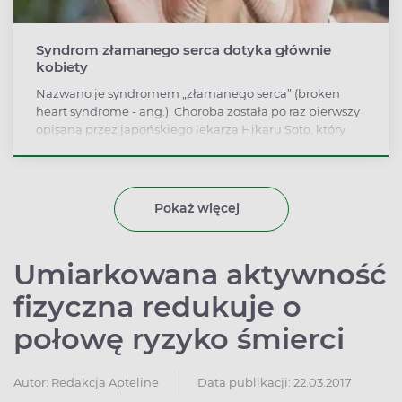
Syndrom złamanego serca dotyka głównie
kobiety
Nazwano je syndromem „złamanego serca” (broken
heart syndrome - ang.). Choroba została po raz pierwszy
opisana przez japońskiego lekarza Hikaru Soto, który
nazwał ja zespołem takotsubo.
Pokaż więcej
Umiarkowana aktywność
fizyczna redukuje o
połowę ryzyko śmierci
Autor:
Redakcja Apteline
Data publikacji: 22.03.2017