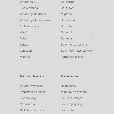
Witamina B12
Ból gardła
Kwasy omega
Ból głowy
Witaminy dla dzieci
Migrena
Witaminy dla seniorów
Ból pleców
Multiwitaminy
Ból ucha
Wapń
Ból zatok
Potas
Ból zęba
Żelazo
Bóle menstruacyjne
Żeń-szeń
Bóle mięśniowo-stawowe
Magnez
Kompresy żelowe
Mama i dziecko
Na receptę
Witaminy w ciąży
Na pasożyty
Probiotyki dla dzieci
Minerały na receptę
Kwas foliowy
Leki na cukrzycę
Odparzenia
Leki na grzybicę
Na katar dla dzieci
Leki na trądzik