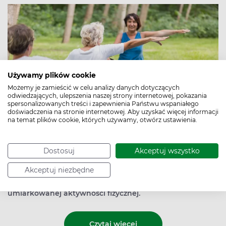
Używamy plików cookie
Możemy je zamieścić w celu analizy danych dotyczących
odwiedzających, ulepszenia naszej strony internetowej, pokazania
spersonalizowanych treści i zapewnienia Państwu wspaniałego
doświadczenia na stronie internetowej. Aby uzyskać więcej informacji
na temat plików cookie, których używamy, otwórz ustawienia.
Dostosuj
Akceptuj wszystko
Sport to zdrowie. Kolejne badania udowadniają tę tezę.
Akceptuj niezbędne
65-latkowie mogą zmniejszyć o 50 proc. ryzyko śmierci z
powodu chorób układu sercowo-naczyniowego dzięki
umiarkowanej aktywności fizycznej.
Czytaj więcej