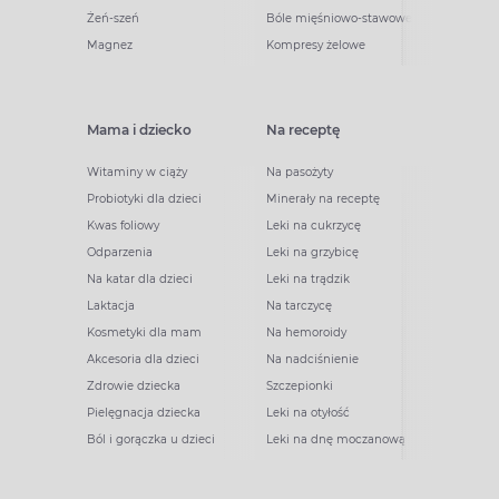
Żeń-szeń
Bóle mięśniowo-stawowe
Magnez
Kompresy żelowe
Mama i dziecko
Na receptę
Witaminy w ciąży
Na pasożyty
Probiotyki dla dzieci
Minerały na receptę
Kwas foliowy
Leki na cukrzycę
Odparzenia
Leki na grzybicę
Na katar dla dzieci
Leki na trądzik
Laktacja
Na tarczycę
Kosmetyki dla mam
Na hemoroidy
Akcesoria dla dzieci
Na nadciśnienie
Zdrowie dziecka
Szczepionki
Pielęgnacja dziecka
Leki na otyłość
Ból i gorączka u dzieci
Leki na dnę moczanową