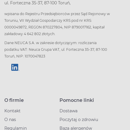
ul. Forteczna 35-37, 87-100 Toruń,
wpisana do Rejestru Przedsiębiorców przez Sąd Rejonowy w
Toruniu, VII Wydział Gospodarczy KRS pod nr KRS:
0000049872, REGON 870227804, NIP 8790017162, kapitał
zakładowy 4 642 802 złotych.
Dane NEUCA S.A. w zakresie dotyczącym: rozliczania
podatku VAT: Neuca Grupa VAT, ul. Forteczna 35-37, 87-100
Toruń, NIP: 1070047823
O firmie
Pomocne linki
Kontakt
Dostawa
O nas
Poczytaj o zdrowiu
Regulamin
Baza alergenów