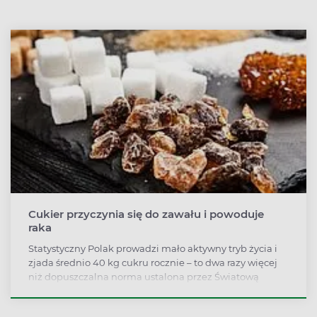
Cukier przyczynia się do zawału i powoduje
raka
Statystyczny Polak prowadzi mało aktywny tryb życia i
zjada średnio 40 kg cukru rocznie – to dwa razy więcej
niż dopuszczalna norma ustalona przez Światową
Organizację Zdrowia - alarmują lekarze.