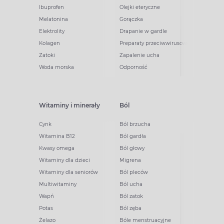
Ibuprofen
Olejki eteryczne
Melatonina
Gorączka
Elektrolity
Drapanie w gardle
Kolagen
Preparaty przeciwwirusowe
Zatoki
Zapalenie ucha
Woda morska
Odporność
Witaminy i minerały
Ból
Cynk
Ból brzucha
Witamina B12
Ból gardła
Kwasy omega
Ból głowy
Witaminy dla dzieci
Migrena
Witaminy dla seniorów
Ból pleców
Multiwitaminy
Ból ucha
Wapń
Ból zatok
Potas
Ból zęba
Żelazo
Bóle menstruacyjne