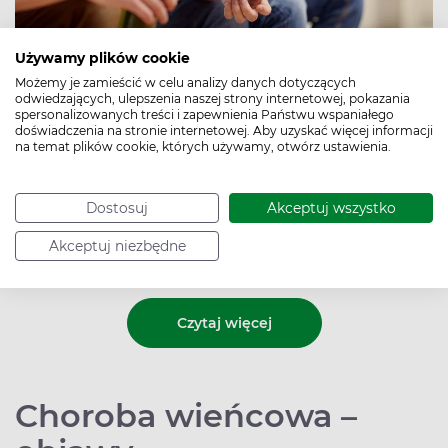
Używamy plików cookie
Możemy je zamieścić w celu analizy danych dotyczących
odwiedzających, ulepszenia naszej strony internetowej, pokazania
spersonalizowanych treści i zapewnienia Państwu wspaniałego
doświadczenia na stronie internetowej. Aby uzyskać więcej informacji
na temat plików cookie, których używamy, otwórz ustawienia.
Niektórzy twierdzą, że niewielkie ilości alkoholu mogą
mieć korzystny wpływ na układ krążenia. Jednak
okazuje się, że nawet umiarkowane spożywanie
Dostosuj
Akceptuj wszystko
alkoholu może zwiększać ryzyko chorób serca, w tym
migotania przedsionków, zawału mięśnia sercowego
Akceptuj niezbędne
oraz niewydolności serca.
Czytaj więcej
Choroba wieńcowa –