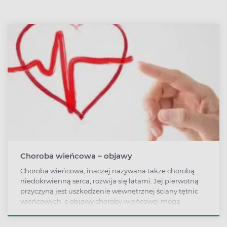
Choroba wieńcowa – objawy
Choroba wieńcowa, inaczej nazywana także chorobą
niedokrwienną serca, rozwija się latami. Jej pierwotną
przyczyną jest uszkodzenie wewnętrznej ściany tętnic
wieńcowych, a objawy choroby wieńcowej mogą
pozostawać niezauważone aż do momentu wystąpienia
groźnych powikłań, takich jak zawał serca.