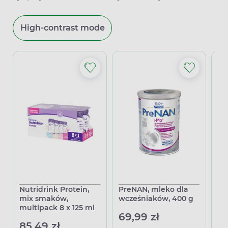
High-contrast mode
Nutridrink Protein,
PreNAN, mleko dla
Re
mix smaków,
wcześniaków, 400 g
sm
multipack 8 x 125 ml
le
69,99 zł
85,49 zł
37