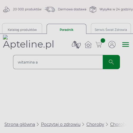
20 000 produktów
Darmowa dostawa
Wysyłka w 24 godziny
Katalog produktów
Poradnik
Serwis Świat Zdrowia
sztuk
Strona główna
Poczytaj o zdrowiu
Choroby
Choroby se