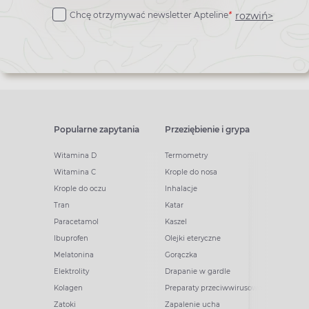
do
rozwiń>
Chcę otrzymywać newsletter Apteline
*
newslettera
Popularne zapytania
Przeziębienie i grypa
Witamina D
Termometry
Witamina C
Krople do nosa
Krople do oczu
Inhalacje
Tran
Katar
Paracetamol
Kaszel
Ibuprofen
Olejki eteryczne
Melatonina
Gorączka
Elektrolity
Drapanie w gardle
Kolagen
Preparaty przeciwwirusowe
Zatoki
Zapalenie ucha