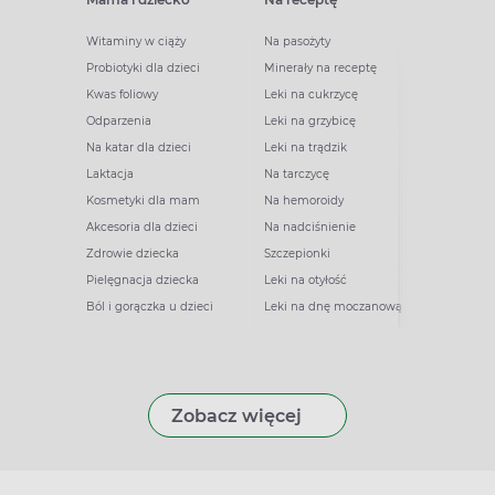
Witaminy w ciąży
Na pasożyty
Probiotyki dla dzieci
Minerały na receptę
Kwas foliowy
Leki na cukrzycę
Odparzenia
Leki na grzybicę
Na katar dla dzieci
Leki na trądzik
Laktacja
Na tarczycę
Kosmetyki dla mam
Na hemoroidy
Akcesoria dla dzieci
Na nadciśnienie
Zdrowie dziecka
Szczepionki
Pielęgnacja dziecka
Leki na otyłość
Ból i gorączka u dzieci
Leki na dnę moczanową
Zobacz więcej