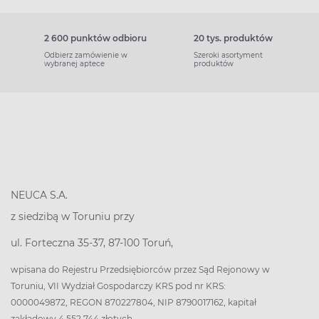
2 600 punktów odbioru
20 tys. produktów
Odbierz zamówienie w
Szeroki asortyment
wybranej aptece
produktów
NEUCA S.A.
z siedzibą w Toruniu przy
ul. Forteczna 35-37, 87-100 Toruń,
wpisana do Rejestru Przedsiębiorców przez Sąd Rejonowy w
Toruniu, VII Wydział Gospodarczy KRS pod nr KRS:
0000049872, REGON 870227804, NIP 8790017162, kapitał
zakładowy 4 552 744 złotych.