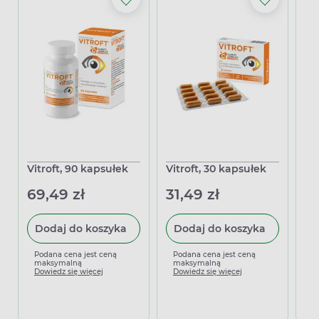
Vitroft, 90 kapsułek
Vitroft, 30 kapsułek
Re
ka
69,49 zł
31,49 zł
że
tw
38
Dodaj do koszyka
Dodaj do koszyka
Podana cena jest ceną
Podana cena jest ceną
maksymalną
maksymalną
Dowiedz się więcej
Dowiedz się więcej
P
m
D