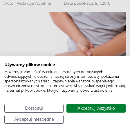
Autor:
Redakcja Apteline
Data publikacji: 8.11.2016
Używamy plików cookie
Możemy je zamieścić w celu analizy danych dotyczących
odwiedzających, ulepszenia naszej strony internetowej, pokazania
spersonalizowanych treści i zapewnienia Państwu wspaniałego
doświadczenia na stronie internetowej. Aby uzyskać więcej informacji
na temat plików cookie, których używamy, otwórz ustawienia.
Obiecujące wyniki przynoszą badania nad innowacyjną
terapią dermatologiczną - maścią ozonującą GM3, która
Dostosuj
Akceptuj wszystko
może zmniejszyć lub całkowicie wyleczyć neuropatię
Akceptuj niezbędne
obwodową.