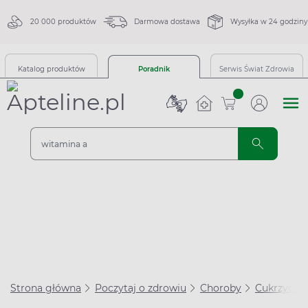
20 000 produktów
Darmowa dostawa
Wysyłka w 24 godziny
Katalog produktów
Poradnik
Serwis Świat Zdrowia
sztuk
Strona główna
Poczytaj o zdrowiu
Choroby
Cukrzyca