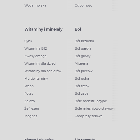
Woda morska
Odporność
Witaminy i minerały
Ból
Cynk
Ból brzucha
Witamina B12
Ból gardła
Kwasy omega
Ból głowy
Witaminy dla dzieci
Migrena
Witaminy dla seniorów
Ból pleców
Multiwitaminy
Ból ucha
Wapń
Ból zatok
Potas
Ból zęba
Żelazo
Bóle menstruacyjne
Żeń-szeń
Bóle mięśniowo-stawowe
Magnez
Kompresy żelowe
Mama i dziecko
Na receptę