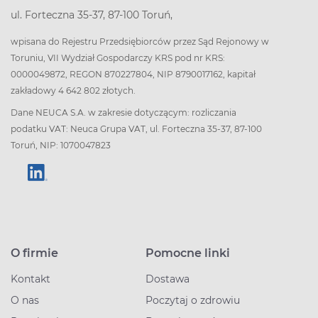
ul. Forteczna 35-37, 87-100 Toruń,
wpisana do Rejestru Przedsiębiorców przez Sąd Rejonowy w
Toruniu, VII Wydział Gospodarczy KRS pod nr KRS:
0000049872, REGON 870227804, NIP 8790017162, kapitał
zakładowy 4 642 802 złotych.
Dane NEUCA S.A. w zakresie dotyczącym: rozliczania
podatku VAT: Neuca Grupa VAT, ul. Forteczna 35-37, 87-100
Toruń, NIP: 1070047823
O firmie
Pomocne linki
Kontakt
Dostawa
O nas
Poczytaj o zdrowiu