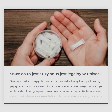
się tłuszczem lub dodaje do niego boczek. Na szczęście
schab pieczony bez tłuszczu też może być soczysty i
aromatyczny. Jak przygotować schab fit, ile kalorii ma
pieczony schab i w jakiej temperaturze najlepiej go
piec?
Snus: co to jest? Czy snus jest legalny w Polsce?
Snusy dostarczają do organizmu nikotynę bez potrzeby
jej spalania - to woreczki, które wkłada się między wargę
a dziąsło. Tradycyjny i zarazem nielegalny w Polsce snus
prócz nikotyny zawiera tytoń, dozwolone w naszym kraju
są woreczki nikotynowe bez tytoniu. Jaki jest
mechanizm działania woreczków nikotynowych? Czy
stanowią zdrowszą alternatywę dla klasycznych