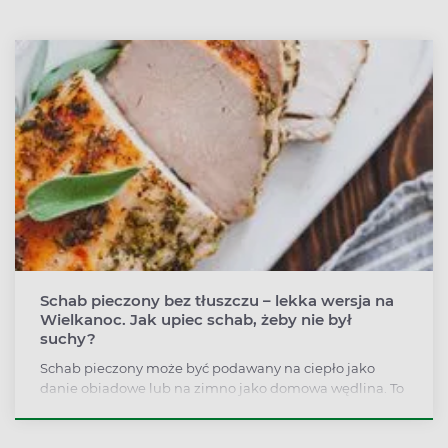
Schab pieczony bez tłuszczu – lekka wersja na
Wielkanoc. Jak upiec schab, żeby nie był
suchy?
Schab pieczony może być podawany na ciepło jako
danie obiadowe lub na zimno jako domowa wędlina. To
naturalnie chude mięso niestety łatwo przesuszyć,
dlatego tradycyjnie schab podczas pieczenia podlewa