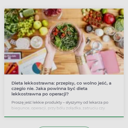
papierosów?
Dieta lekkostrawna: przepisy, co wolno jeść, a
czegio nie. Jaka powinna być dieta
lekkostrawna po operacji?
Proszę jeść lekkie produkty – słyszymy od lekarza po
biegunce, operacji, przy bólu żołądka, zatruciu czy
chorobach jelit. Ale co to właściwie znaczy dieta
lekkostrawna? Jakie produkty są dozwolone, jak
komponować posiłki dla dorosłych i dzieci, czy można