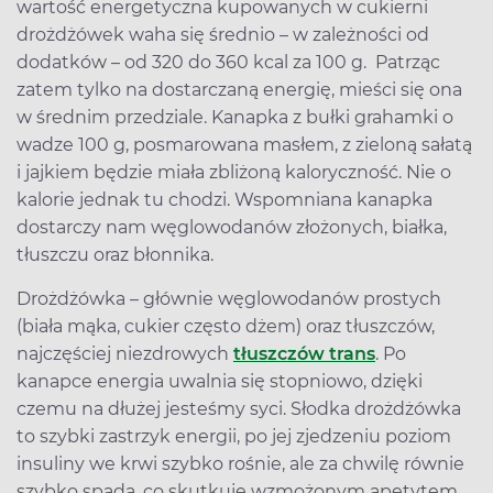
wartość energetyczna kupowanych w cukierni
drożdżówek waha się średnio – w zależności od
dodatków – od 320 do 360 kcal za 100 g. Patrząc
zatem tylko na dostarczaną energię, mieści się ona
w średnim przedziale. Kanapka z bułki grahamki o
wadze 100 g, posmarowana masłem, z zieloną sałatą
i jajkiem będzie miała zbliżoną kaloryczność. Nie o
kalorie jednak tu chodzi. Wspomniana kanapka
dostarczy nam węglowodanów złożonych, białka,
tłuszczu oraz błonnika.
Drożdżówka – głównie węglowodanów prostych
(biała mąka, cukier często dżem) oraz tłuszczów,
najczęściej niezdrowych
tłuszczów trans
. Po
kanapce energia uwalnia się stopniowo, dzięki
czemu na dłużej jesteśmy syci. Słodka drożdżówka
to szybki zastrzyk energii, po jej zjedzeniu poziom
insuliny we krwi szybko rośnie, ale za chwilę równie
szybko spada, co skutkuje wzmożonym apetytem.