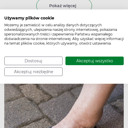
pozwolić sobie na coś słodkiego?
Pokaż więcej
Używamy plików cookie
Zatrzymywanie wody w
Możemy je zamieścić w celu analizy danych dotyczących
odwiedzających, ulepszenia naszej strony internetowej, pokazania
organizmie – przyczyny,
spersonalizowanych treści i zapewnienia Państwu wspaniałego
doświadczenia na stronie internetowej. Aby uzyskać więcej informacji
na temat plików cookie, których używamy, otwórz ustawienia.
objawy. Jak się pozbyć
nadmiaru wody?
Dostosuj
Akceptuj wszystko
Autor:
Mgr farm. Tomasz Kołek
Data publikacji: 5.06.2026
Akceptuj niezbędne