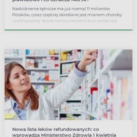
Nadciśnienie tętnicze ma już niemal 11 milionów
Polaków, coraz częściej określane jest mianem choroby
cywilizacyjnej. Nowe normy ciśnienia krwi zmieniają
podejście do diagnozy i leczenia. Sprawdź, jakie
wartości są dziś uznawane za prawidłowe, kiedy należy
zacząć się niepokoić i jak skutecznie zadbać o swoje
ciśnienie.
Nowa lista leków refundowanych: co
wprowadza Ministerstwo Zdrowia 1 kwietnia