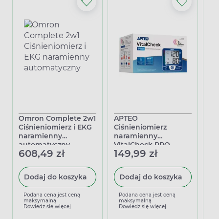
Omron Complete 2w1
APTEO
Mi
Ciśnieniomierz i EKG
Ciśnieniomierz
ci
naramienny
naramienny
na
automatyczny
VitalCheck PRO
el
608,49 zł
149,99 zł
2
au
Dodaj do koszyka
Dodaj do koszyka
Podana cena jest ceną
Podana cena jest ceną
P
maksymalną
maksymalną
m
Dowiedz się więcej
Dowiedz się więcej
D