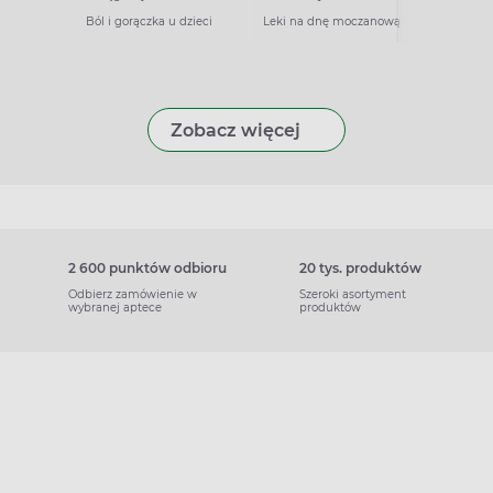
Ból i gorączka u dzieci
Leki na dnę moczanową
Zobacz więcej
2 600 punktów odbioru
20 tys. produktów
Odbierz zamówienie w
Szeroki asortyment
wybranej aptece
produktów