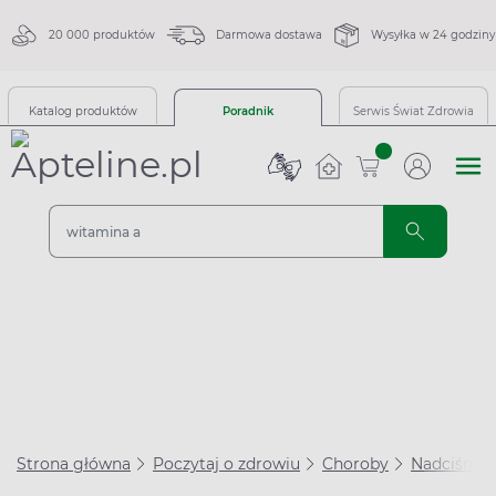
20 000 produktów
Darmowa dostawa
Wysyłka w 24 godziny
Katalog produktów
Poradnik
Serwis Świat Zdrowia
sztuk
Strona główna
Poczytaj o zdrowiu
Choroby
Nadciśnien