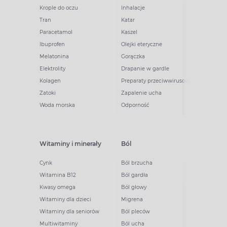
Krople do oczu
Inhalacje
Tran
Katar
Paracetamol
Kaszel
Ibuprofen
Olejki eteryczne
Melatonina
Gorączka
Elektrolity
Drapanie w gardle
Kolagen
Preparaty przeciwwirusowe
Zatoki
Zapalenie ucha
Woda morska
Odporność
Witaminy i minerały
Ból
Cynk
Ból brzucha
Witamina B12
Ból gardła
Kwasy omega
Ból głowy
Witaminy dla dzieci
Migrena
Witaminy dla seniorów
Ból pleców
Multiwitaminy
Ból ucha