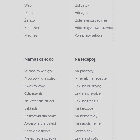
Wapń
Ból zatok
Potas
Ból zęba
Żelazo
Bóle menstruacyjne
Żeń-szeń
Bóle mięśniowo-stawowe
Magnez
Kompresy żelowe
Mama i dziecko
Na receptę
Witaminy w ciąży
Na pasożyty
Probiotyki dla dzieci
Minerały na receptę
Kwas foliowy
Leki na cukrzycę
Odparzenia
Leki na grzybicę
Na katar dla dzieci
Leki na trądzik
Laktacja
Na tarczycę
Kosmetyki dla mam
Na hemoroidy
Akcesoria dla dzieci
Na nadciśnienie
Zdrowie dziecka
Szczepionki
Pielęgnacja dziecka
Leki na otyłość