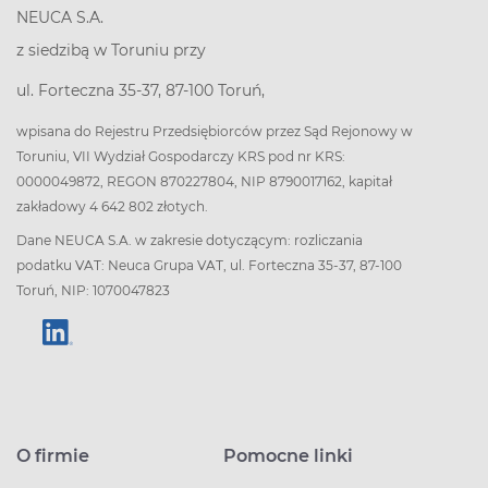
NEUCA S.A.
z siedzibą w Toruniu przy
ul. Forteczna 35-37, 87-100 Toruń,
wpisana do Rejestru Przedsiębiorców przez Sąd Rejonowy w
Toruniu, VII Wydział Gospodarczy KRS pod nr KRS:
0000049872, REGON 870227804, NIP 8790017162, kapitał
zakładowy 4 642 802 złotych.
Dane NEUCA S.A. w zakresie dotyczącym: rozliczania
podatku VAT: Neuca Grupa VAT, ul. Forteczna 35-37, 87-100
Toruń, NIP: 1070047823
O firmie
Pomocne linki