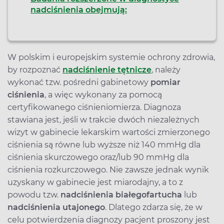
nadciśnienia obejmują:
W polskim i europejskim systemie ochrony zdrowia,
by rozpoznać
nadciśnienie tętnicze
, należy
wykonać tzw. pośredni gabinetowy
pomiar
ciśnienia
, a więc wykonany za pomocą
certyfikowanego ciśnieniomierza. Diagnoza
stawiana jest, jeśli w trakcie dwóch niezależnych
wizyt w gabinecie lekarskim wartości zmierzonego
ciśnienia są równe lub wyższe niż 140 mmHg dla
ciśnienia skurczowego oraz/lub 90 mmHg dla
ciśnienia rozkurczowego. Nie zawsze jednak wynik
uzyskany w gabinecie jest miarodajny, a to z
powodu tzw.
nadciśnienia białego
fartucha
lub
nadciśnienia utajonego
. Dlatego zdarza się, że w
celu potwierdzenia diagnozy pacjent proszony jest