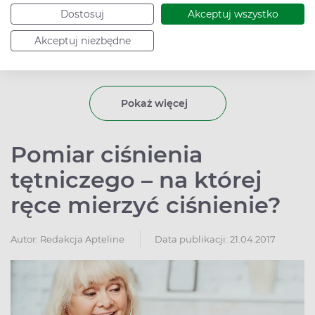
układu nerwowego. Pozwalają na spowolnienie pracy
Dostosuj
Akceptuj wszystko
serca, rozszerzają naczynia krwionośne, obniżają
Akceptuj niezbędne
ciśnienie krwi. Stosuje się je przede wszystkim przy
nadciśnieniu, zaburzeniach pracy serca, ale także przy
nadczynności tarczycy, jaskrze czy migrenach.
Pokaż więcej
Pomiar ciśnienia
tętniczego – na której
ręce mierzyć ciśnienie?
Autor:
Redakcja Apteline
Data publikacji: 21.04.2017