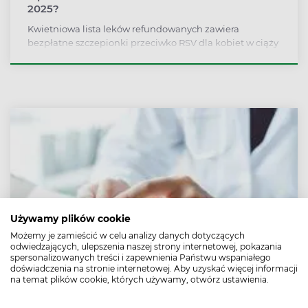
2025?
Kwietniowa lista leków refundowanych zawiera
bezpłatne szczepionki przeciwko RSV dla kobiet w ciąży
i osób po 65. roku życia. Pacjenci uzyskają dostęp do
leków onkologicznych i na mukowiscydozę.
Ministerstwo Zdrowia daje też nowe możliwości leczenia
kobiecych nowotworów.
Używamy plików cookie
Możemy je zamieścić w celu analizy danych dotyczących
odwiedzających, ulepszenia naszej strony internetowej, pokazania
spersonalizowanych treści i zapewnienia Państwu wspaniałego
doświadczenia na stronie internetowej. Aby uzyskać więcej informacji
na temat plików cookie, których używamy, otwórz ustawienia.
Beta-blokery – co to za leki? Lista
Beta-blokery to leki hamujące działanie współczulnego