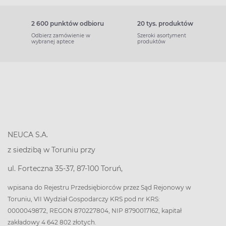
2 600 punktów odbioru
20 tys. produktów
Odbierz zamówienie w
Szeroki asortyment
wybranej aptece
produktów
NEUCA S.A.
z siedzibą w Toruniu przy
ul. Forteczna 35-37, 87-100 Toruń,
wpisana do Rejestru Przedsiębiorców przez Sąd Rejonowy w
Toruniu, VII Wydział Gospodarczy KRS pod nr KRS:
0000049872, REGON 870227804, NIP 8790017162, kapitał
zakładowy 4 642 802 złotych.