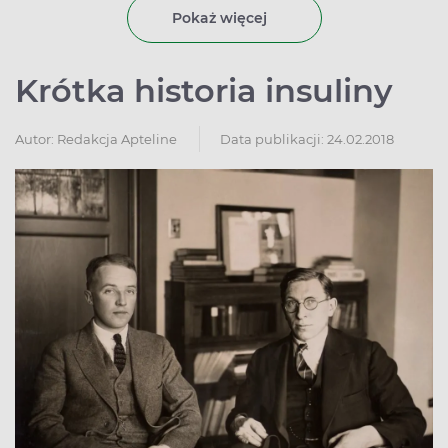
typu 2., ani chronić osób już nią dotkniętych przed
Pokaż więcej
rozwojem późnych powikłań cukrzycy. Jednak to nie
wszystkie przewinienia.
Krótka historia insuliny
Autor:
Redakcja Apteline
Data publikacji: 24.02.2018