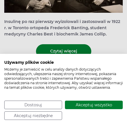
Insulinę po raz pierwszy wyizolowali i zastosowali w 1922
r. w Toronto ortopeda Frederick Banting, student
medycyny Charles Best i biochemik James Collip.
Czytaj więcej
Używamy plików cookie
Możemy je zamieścić w celu analizy danych dotyczących
odwiedzających, ulepszenia naszej strony internetowej, pokazania
Problemy z erekcją u
spersonalizowanych treści i zapewnienia Państwu wspaniałego
doświadczenia na stronie internetowej. Aby uzyskać więcej informacji
diabetyków
na temat plików cookie, których używamy, otwórz ustawienia.
Autor:
Redakcja Apteline
Data publikacji: 9.11.2016
Dostosuj
Akceptuj wszystko
Akceptuj niezbędne