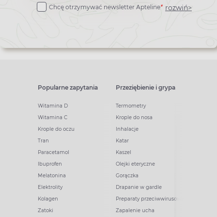
rozwiń>
Chcę otrzymywać newsletter Apteline
*
newslettera
Popularne zapytania
Przeziębienie i grypa
Witamina D
Termometry
Witamina C
Krople do nosa
Krople do oczu
Inhalacje
Tran
Katar
Paracetamol
Kaszel
Ibuprofen
Olejki eteryczne
Melatonina
Gorączka
Elektrolity
Drapanie w gardle
Kolagen
Preparaty przeciwwirusowe
Zatoki
Zapalenie ucha