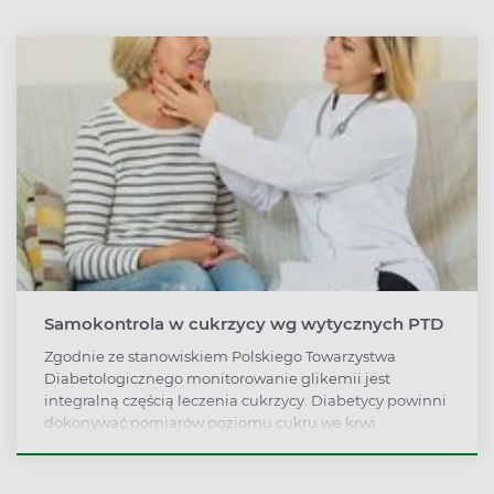
Samokontrola w cukrzycy wg wytycznych PTD
Zgodnie ze stanowiskiem Polskiego Towarzystwa
Diabetologicznego monitorowanie glikemii jest
integralną częścią leczenia cukrzycy. Diabetycy powinni
dokonywać pomiarów poziomu cukru we krwi
glukometrem oraz badać odsetek hemoglobiny
glikowanej w laboratorium.