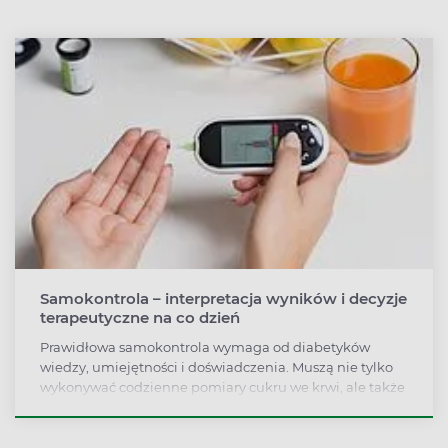
Samokontrola – interpretacja wyników i decyzje
terapeutyczne na co dzień
Prawidłowa samokontrola wymaga od diabetyków
wiedzy, umiejętności i doświadczenia. Muszą nie tylko
wykonywać codzienne pomiary cukru we krwi, ale także
podejmować na ich podstawie decyzje dotyczące
własnej terapii. A także troszczyć się o swoje zdrowie
fizyczne i psychiczne całościowo.