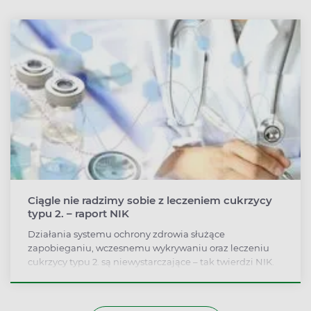
Ciągle nie radzimy sobie z leczeniem cukrzycy
typu 2. – raport NIK
Działania systemu ochrony zdrowia służące
zapobieganiu, wczesnemu wykrywaniu oraz leczeniu
cukrzycy typu 2. są niewystarczające – tak twierdzi NIK.
Choć wiele mówi się o tym, że cukrzyca stanowi priorytet
w systemie opieki zdrowotnej, nie potwierdzają tego
fakty. Nie potrafimy skutecznie ani zapobiegać cukrzycy