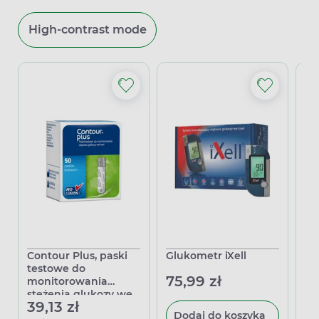
High-contrast mode
Contour Plus, paski
Glukometr iXell
Fr
testowe do
se
75,99 zł
monitorowania
gl
stężenia glukozy we
39,13 zł
3
krwi, 50 sztuk
Dodaj do koszyka