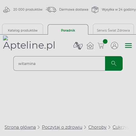
20 000 produktów
Darmowa dostawa
Wysyłka w 24 godziny
Katalog produktów
Poradnik
Serwis Świat Zdrowia
sztuk
Strona główna
Poczytaj o zdrowiu
Choroby
Cukrzyca