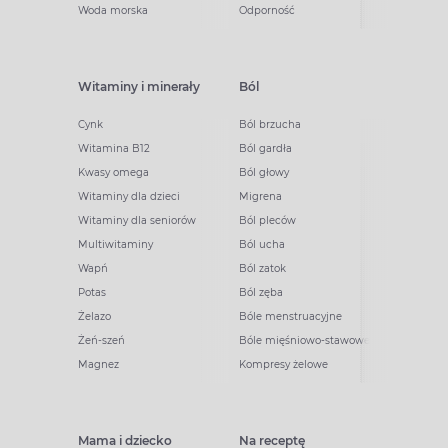
Woda morska
Odporność
Witaminy i minerały
Ból
Cynk
Ból brzucha
Witamina B12
Ból gardła
Kwasy omega
Ból głowy
Witaminy dla dzieci
Migrena
Witaminy dla seniorów
Ból pleców
Multiwitaminy
Ból ucha
Wapń
Ból zatok
Potas
Ból zęba
Żelazo
Bóle menstruacyjne
Żeń-szeń
Bóle mięśniowo-stawowe
Magnez
Kompresy żelowe
Mama i dziecko
Na receptę