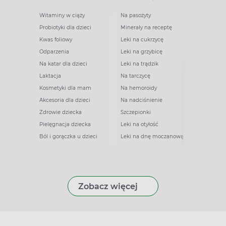
Witaminy w ciąży
Na pasożyty
Probiotyki dla dzieci
Minerały na receptę
Kwas foliowy
Leki na cukrzycę
Odparzenia
Leki na grzybicę
Na katar dla dzieci
Leki na trądzik
Laktacja
Na tarczycę
Kosmetyki dla mam
Na hemoroidy
Akcesoria dla dzieci
Na nadciśnienie
Zdrowie dziecka
Szczepionki
Pielęgnacja dziecka
Leki na otyłość
Ból i gorączka u dzieci
Leki na dnę moczanową
Zobacz więcej