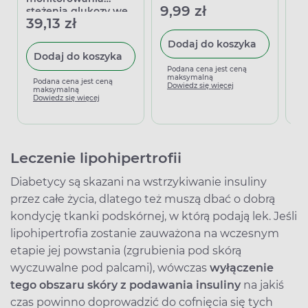
9,99 zł
19
stężenia glukozy we
39,13 zł
krwi, 50 sztuk
Dodaj do koszyka
Dodaj do koszyka
Podana cena jest ceną
P
maksymalną
m
Podana cena jest ceną
Dowiedz się więcej
D
maksymalną
Dowiedz się więcej
Leczenie lipohipertrofii
Diabetycy są skazani na wstrzykiwanie insuliny
przez całe życia, dlatego też muszą dbać o dobrą
kondycję tkanki podskórnej, w którą podają lek. Jeśli
lipohipertrofia zostanie zauważona na wczesnym
etapie jej powstania (zgrubienia pod skórą
wyczuwalne pod palcami), wówczas
wyłączenie
tego obszaru skóry z podawania insuliny
na jakiś
czas powinno doprowadzić do cofnięcia się tych