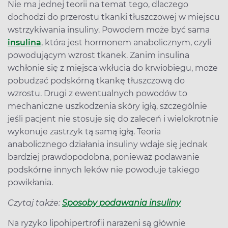
Nie ma jednej teorii na temat tego, dlaczego
dochodzi do przerostu tkanki tłuszczowej w miejscu
wstrzykiwania insuliny. Powodem może być sama
insulina
, która jest hormonem anabolicznym, czyli
powodującym wzrost tkanek. Zanim insulina
wchłonie się z miejsca wkłucia do krwiobiegu, może
pobudzać podskórną tkankę tłuszczową do
wzrostu. Drugi z ewentualnych powodów to
mechaniczne uszkodzenia skóry igłą, szczególnie
jeśli pacjent nie stosuje się do zaleceń i wielokrotnie
wykonuje zastrzyk tą samą igłą. Teoria
anabolicznego działania insuliny wdaje się jednak
bardziej prawdopodobna, ponieważ podawanie
podskórne innych leków nie powoduje takiego
powikłania.
Czytaj także:
Sposoby podawania insuliny
Na ryzyko lipohipertrofii narażeni są głównie