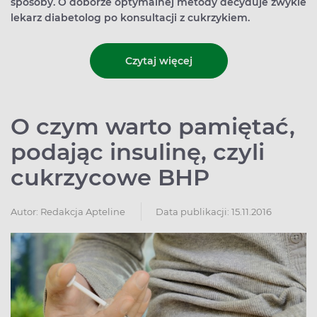
sposoby. O doborze optymalnej metody decyduje zwykle
lekarz diabetolog po konsultacji z cukrzykiem.
Czytaj więcej
O czym warto pamiętać,
podając insulinę, czyli
cukrzycowe BHP
Autor:
Redakcja Apteline
Data publikacji: 15.11.2016