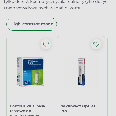
tylko defekt kosmetyczny, ale realne ryzyko dużych
i nieprzewidywalnych wahań glikemii.
High-contrast mode
Contour Plus, paski
Nakłuwacz Optilet
La
testowe do
Pro
10
monitorowania