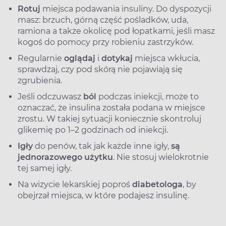
Rotuj
miejsca podawania insuliny. Do dyspozycji
masz: brzuch, górną część pośladków, uda,
ramiona a także okolicę pod łopatkami, jeśli masz
kogoś do pomocy przy robieniu zastrzyków.
Regularnie
oglądaj
i
dotykaj
miejsca wkłucia,
sprawdzaj, czy pod skórą nie pojawiają się
zgrubienia.
Jeśli odczuwasz
ból
podczas iniekcji, może to
oznaczać, że insulina została podana w miejsce
zrostu. W takiej sytuacji koniecznie skontroluj
glikemię po 1–2 godzinach od iniekcji.
Igły
do penów, tak jak każde inne igły,
są
jednorazowego użytku
. Nie stosuj wielokrotnie
tej samej igły.
Na wizycie lekarskiej poproś
diabetologa
, by
obejrzał miejsca, w które podajesz insulinę.