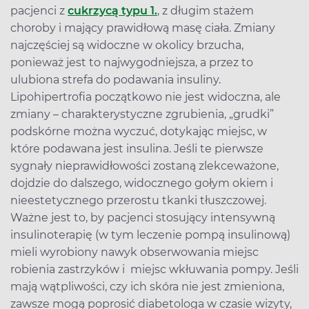
pacjenci z
cukrzycą typu 1.
, z długim stażem
choroby i mający prawidłową masę ciała. Zmiany
najczęściej są widoczne w okolicy brzucha,
ponieważ jest to najwygodniejsza, a przez to
ulubiona strefa do podawania insuliny.
Lipohipertrofia początkowo nie jest widoczna, ale
zmiany – charakterystyczne zgrubienia, „grudki”
podskórne można wyczuć, dotykając miejsc, w
które podawana jest insulina. Jeśli te pierwsze
sygnały nieprawidłowości zostaną zlekceważone,
dojdzie do dalszego, widocznego gołym okiem i
nieestetycznego przerostu tkanki tłuszczowej.
Ważne jest to, by pacjenci stosujący intensywną
insulinoterapię (w tym leczenie pompą insulinową)
mieli wyrobiony nawyk obserwowania miejsc
robienia zastrzyków i miejsc wkłuwania pompy. Jeśli
mają wątpliwości, czy ich skóra nie jest zmieniona,
zawsze mogą poprosić diabetologa w czasie wizyty,