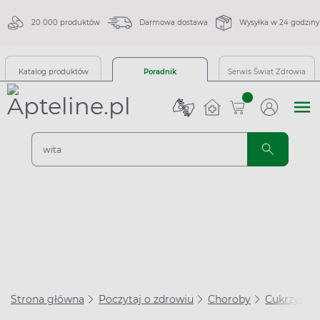
20 000 produktów
Darmowa dostawa
Wysyłka w 24 godziny
Katalog produktów
Poradnik
Serwis Świat Zdrowia
sztuk
Strona główna
Poczytaj o zdrowiu
Choroby
Cukrzyca