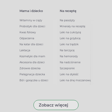
Mama i dziecko
Na receptę
Witaminy w ciąży
Na pasożyty
Probiotyki dla dzieci
Minerały na receptę
Kwas foliowy
Leki na cukrzycę
Odparzenia
Leki na grzybicę
Na katar dla dzieci
Leki na trądzik
Laktacja
Na tarczycę
Kosmetyki dla mam
Na hemoroidy
Akcesoria dla dzieci
Na nadciśnienie
Zdrowie dziecka
Szczepionki
Pielęgnacja dziecka
Leki na otyłość
Ból i gorączka u dzieci
Leki na dnę moczanową
Zobacz więcej