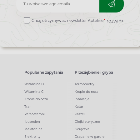
Zapisz
do
rozwiń>
Chcę otrzymywać newsletter Apteline
*
newslettera
Popularne zapytania
Przeziębienie i grypa
Witamina D
Termometry
Witamina C
Krople do nosa
Krople do oczu
Inhalacje
Tran
Katar
Paracetamol
Kaszel
Ibuprofen
Olejki eteryczne
Melatonina
Gorączka
Elektrolity
Drapanie w gardle