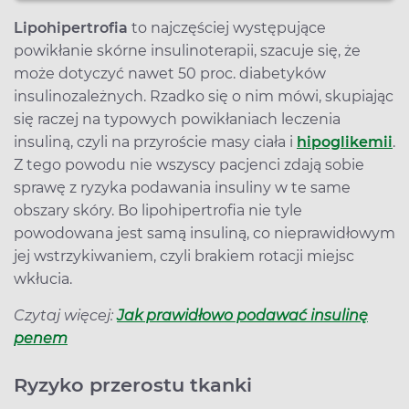
Lipohipertrofia
to najczęściej występujące
powikłanie skórne insulinoterapii, szacuje się, że
może dotyczyć nawet 50 proc. diabetyków
insulinozależnych. Rzadko się o nim mówi, skupiając
się raczej na typowych powikłaniach leczenia
insuliną, czyli na przyroście masy ciała i
hipoglikemii
.
Z tego powodu nie wszyscy pacjenci zdają sobie
sprawę z ryzyka podawania insuliny w te same
obszary skóry. Bo lipohipertrofia nie tyle
powodowana jest samą insuliną, co nieprawidłowym
jej wstrzykiwaniem, czyli brakiem rotacji miejsc
wkłucia.
Czytaj więcej:
Jak prawidłowo podawać insulinę
penem
Ryzyko przerostu tkanki