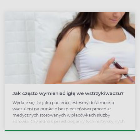
cukrzycy ciążowej lub cukrzycy typu 2, by określić
poziom tolerancji glukozy. Jak się przygotować do
badania? Jakie są normy i jak interpretować wyniki
krzywej cukrowej?
Jak często wymieniać igłę we wstrzykiwaczu?
Wydaje się, że jako pacjenci jesteśmy dość mocno
wyczuleni na punkcie bezpieczeństwa procedur
medycznych stosowanych w placówkach służby
zdrowia. Czy jednak przestrzegamy tych restrykcyjnych
zasad w domu, kiedy robimy sobie zastrzyki z insuliny?