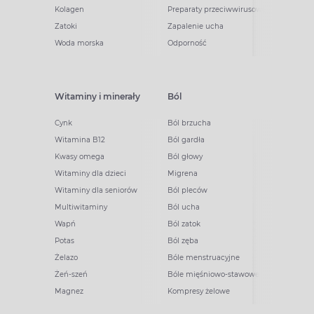
Kolagen
Preparaty przeciwwirusowe
Zatoki
Zapalenie ucha
Woda morska
Odporność
Witaminy i minerały
Ból
Cynk
Ból brzucha
Witamina B12
Ból gardła
Kwasy omega
Ból głowy
Witaminy dla dzieci
Migrena
Witaminy dla seniorów
Ból pleców
Multiwitaminy
Ból ucha
Wapń
Ból zatok
Potas
Ból zęba
Żelazo
Bóle menstruacyjne
Żeń-szeń
Bóle mięśniowo-stawowe
Magnez
Kompresy żelowe