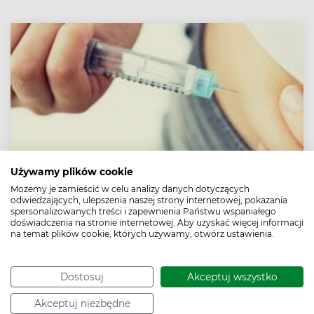
Używamy plików cookie
Możemy je zamieścić w celu analizy danych dotyczących
odwiedzających, ulepszenia naszej strony internetowej, pokazania
Jakiej długości igły do podawania insuliny
spersonalizowanych treści i zapewnienia Państwu wspaniałego
wybrać?
doświadczenia na stronie internetowej. Aby uzyskać więcej informacji
na temat plików cookie, których używamy, otwórz ustawienia.
Najkrótsze igły do penów - wstrzykiwaczy insuliny -
mierzą 4 mm, najdłuższe 12,7 mm. Jaką długość wybrać,
by mieć pewność, że insulina została podana
Dostosuj
Akceptuj wszystko
prawidłowo, czyli do tkanki podskórnej? Jaki wpływ
mają igły, którymi podawana jest insulina, na glikemię
Akceptuj niezbędne
pacjentów z cukrzycą?