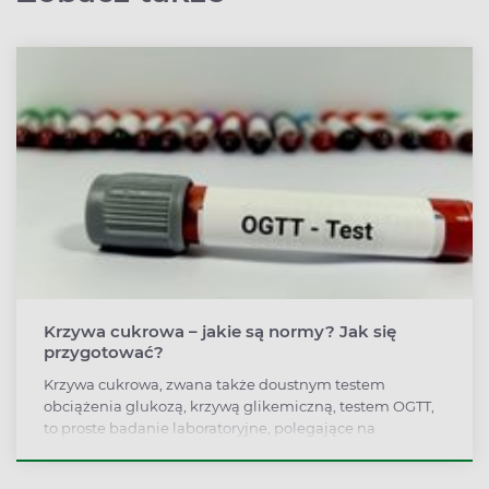
Krzywa cukrowa – jakie są normy? Jak się
przygotować?
Krzywa cukrowa, zwana także doustnym testem
obciążenia glukozą, krzywą glikemiczną, testem OGTT,
to proste badanie laboratoryjne, polegające na
trzykrotnym określeniu poziomu cukru we krwi.
Wykonuje się je między innymi u osób z podejrzeniem