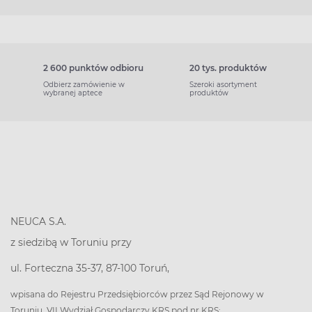
2 600 punktów odbioru
20 tys. produktów
Odbierz zamówienie w
Szeroki asortyment
wybranej aptece
produktów
NEUCA S.A.
z siedzibą w Toruniu przy
ul. Forteczna 35-37, 87-100 Toruń,
wpisana do Rejestru Przedsiębiorców przez Sąd Rejonowy w
Toruniu, VII Wydział Gospodarczy KRS pod nr KRS: