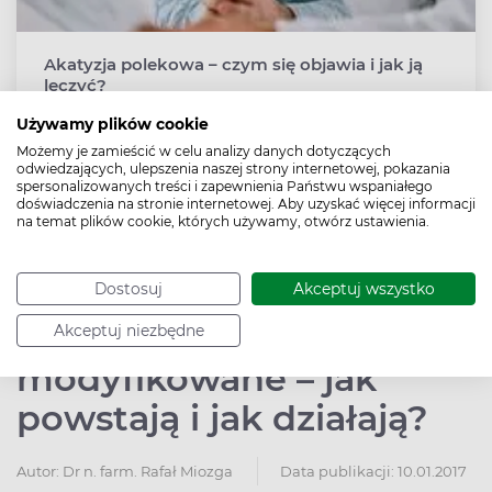
Akatyzja polekowa – czym się objawia i jak ją
leczyć?
Akatyzja to wewnętrzne poczucie niepokoju i przymus
Używamy plików cookie
ciągłego ruchu, które mogą być odczuwane wskutek
Możemy je zamieścić w celu analizy danych dotyczących
przyjmowania leków przeciw psychozom i depresji,
odwiedzających, ulepszenia naszej strony internetowej, pokazania
niekiedy również innych. Nieleczona prowadzi do
spersonalizowanych treści i zapewnienia Państwu wspaniałego
doświadczenia na stronie internetowej. Aby uzyskać więcej informacji
dyskomfortu fizycznego, zaburzeń snu, a w ciężkich
na temat plików cookie, których używamy, otwórz ustawienia.
przypadkach także do myśli samobójczych.
Pokaż więcej
Dostosuj
Akceptuj wszystko
Insuliny ludzkie
Akceptuj niezbędne
modyfikowane – jak
powstają i jak działają?
Autor:
Dr n. farm. Rafał Miozga
Data publikacji: 10.01.2017