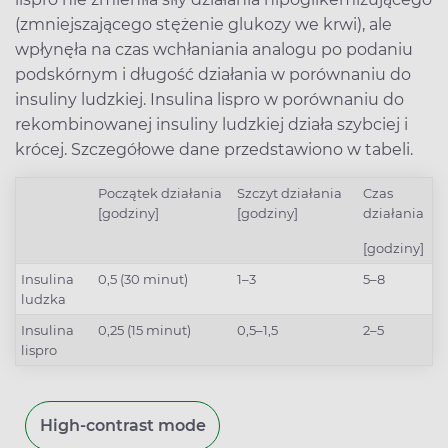
(zmniejszającego stężenie glukozy we krwi), ale
wpłynęła na czas wchłaniania analogu po podaniu
podskórnym i długość działania w porównaniu do
insuliny ludzkiej. Insulina lispro w porównaniu do
rekombinowanej insuliny ludzkiej działa szybciej i
krócej. Szczegółowe dane przedstawiono w tabeli.
Początek działania
Szczyt działania
Czas
[godziny]
[godziny]
działania
[godziny]
Insulina
0,5 (30 minut)
1–3
5–8
ludzka
Insulina
0,25 (15 minut)
0,5–1,5
2–5
lispro
High-contrast mode