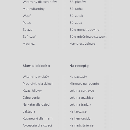
Witaminy dla seniorów
Ból pleców
Multiwitaminy
Ból ucha
Wapń
Ból zatok
Potas
Ból zęba
Żelazo
Bóle menstruacyjne
Żeń-szeń
Bóle mięśniowo-stawowe
Magnez
Kompresy żelowe
Mama i dziecko
Na receptę
Witaminy w ciąży
Na pasożyty
Probiotyki dla dzieci
Minerały na receptę
Kwas foliowy
Leki na cukrzycę
Odparzenia
Leki na grzybicę
Na katar dla dzieci
Leki na trądzik
Laktacja
Na tarczycę
Kosmetyki dla mam
Na hemoroidy
Akcesoria dla dzieci
Na nadciśnienie