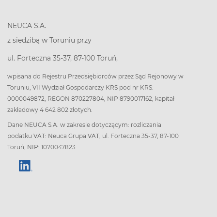
NEUCA S.A.
z siedzibą w Toruniu przy
ul. Forteczna 35-37, 87-100 Toruń,
wpisana do Rejestru Przedsiębiorców przez Sąd Rejonowy w
Toruniu, VII Wydział Gospodarczy KRS pod nr KRS:
0000049872, REGON 870227804, NIP 8790017162, kapitał
zakładowy 4 642 802 złotych.
Dane NEUCA S.A. w zakresie dotyczącym: rozliczania
podatku VAT: Neuca Grupa VAT, ul. Forteczna 35-37, 87-100
Toruń, NIP: 1070047823