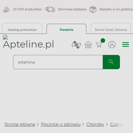
20 000 produktów
Darmowa dostawa
Wysyłka w 24 godziny
Katalog produktów
Poradnik
Serwis Świat Zdrowia
sztuk
Strona główna
Poczytaj o zdrowiu
Choroby
Cukrzyca