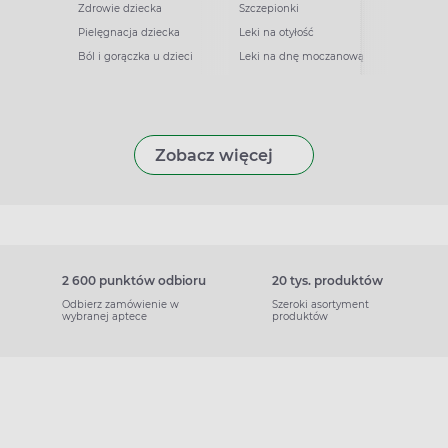
Zdrowie dziecka
Szczepionki
Pielęgnacja dziecka
Leki na otyłość
Ból i gorączka u dzieci
Leki na dnę moczanową
Zobacz więcej
2 600 punktów odbioru
20 tys. produktów
Odbierz zamówienie w
Szeroki asortyment
wybranej aptece
produktów