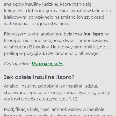
analogów insuliny ludzkiej, które różnią się
kolejnością lub rodzajem aminokwasów w łańcuchu
białkowym, co wpłynęło na zmianę ich szybkości
wchłaniania i długości działania.
Pierwszym takim analogiem była
insulina lispro
, w
której zamieniono kolejność dwóch aminokwasów
w łańcuchu B insuliny. Naukowcy zamienili lizynę z
proliną w pozycji 28. i 29. łańcucha białkowego.
Czytaj także:
Rodzaje insulin
Jak działa insulina lispro?
Analogi insuliny, podobnie jak insulina ludzka,
stosowane są w celu zmniejszenia stężenia glukozy
we krwi u osób z cukrzycą typu 1. i 2.
Modyfikacja kolejności aminokwasów w insulinie
lispro nie zmieniła siły działania hipoglikemizującego