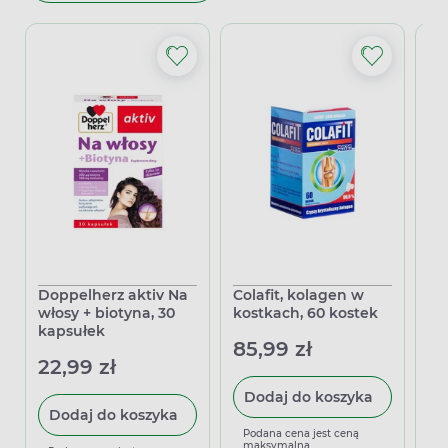
Doppelherz aktiv Na
Colafit, kolagen w
Ge
włosy + biotyna, 30
kostkach, 60 kostek
sa
kapsułek
85,99 zł
61
22,99 zł
Dodaj do koszyka
Dodaj do koszyka
Podana cena jest ceną
P
maksymalną
m