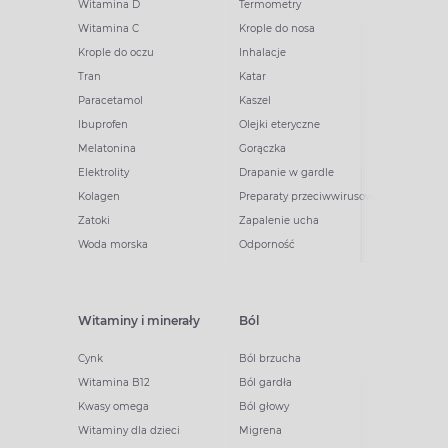
Witamina D
Termometry
Witamina C
Krople do nosa
Krople do oczu
Inhalacje
Tran
Katar
Paracetamol
Kaszel
Ibuprofen
Olejki eteryczne
Melatonina
Gorączka
Elektrolity
Drapanie w gardle
Kolagen
Preparaty przeciwwirusowe
Zatoki
Zapalenie ucha
Woda morska
Odporność
Witaminy i minerały
Ból
Cynk
Ból brzucha
Witamina B12
Ból gardła
Kwasy omega
Ból głowy
Witaminy dla dzieci
Migrena