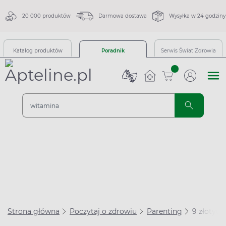
20 000 produktów
Darmowa dostawa
Wysyłka w 24 godziny
Katalog produktów
Poradnik
Serwis Świat Zdrowia
sztuk
Strona główna
Poczytaj o zdrowiu
Parenting
9 złotyc