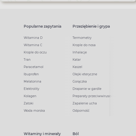
Popularne zapytania
Przeziębienie i grypa
Witamina D
Termometry
Witamina C
Krople do nosa
Krople do oczu
Inhalacje
Tran
Katar
Paracetamol
Kaszel
Ibuprofen
Olejki eteryczne
Melatonina
Gorączka
Elektrolity
Drapanie w gardle
Kolagen
Preparaty przeciwwirusowe
Zatoki
Zapalenie ucha
Woda morska
Odporność
Witaminy i minerały
Ból