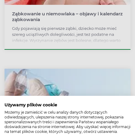
Ząbkowanie u niemowlaka – objawy i kalendarz
ząbkowania
Gdy pojawiają się pierwsze ząbki, dziecko może mieć
szereg uciążliwych dolegliwości, jest też podatne na
infekcje. Wyrzynanie zębów jest bolesne, dlatego warto
stosować metody łagodzące ból podczas ząbkowania u
dziecka. Można stosować np. bezpieczne preparaty z
apteki.
Używamy plików cookie
Możemy je zamieścić w celu analizy danych dotyczących
odwiedzających, ulepszenia naszej strony internetowej, pokazania
spersonalizowanych treści i zapewnienia Państwu wspaniałego
doświadczenia na stronie internetowej. Aby uzyskać więcej informacji
na temat plików cookie, których używamy, otwórz ustawienia.