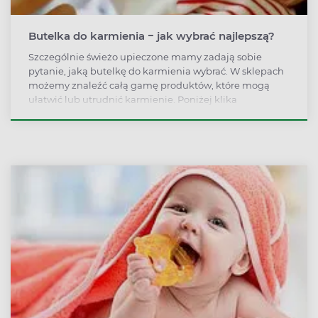
Butelka do karmienia − jak wybrać najlepszą?
Szczególnie świeżo upieczone mamy zadają sobie
pytanie, jaką butelkę do karmienia wybrać. W sklepach
możemy znaleźć całą gamę produktów, które mogą
ułatwić lub utrudnić karmienie. Poniżej klika
przydatnych wskazówek, które nieco rozjaśnią sprawę i
dodadzą pewności, gdy zdecydujemy się wprowadzić
do diety malucha różnorodne produkty.