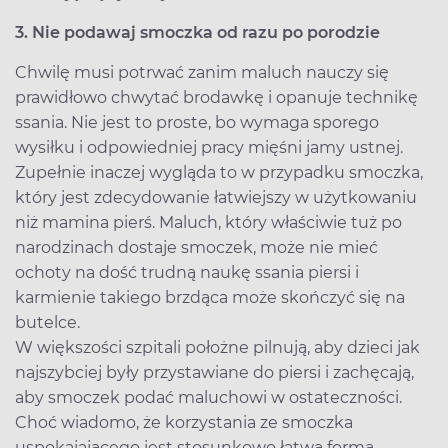
3. Nie podawaj smoczka od razu po porodzie
Chwilę musi potrwać zanim maluch nauczy się
prawidłowo chwytać brodawkę i opanuje technikę
ssania. Nie jest to proste, bo wymaga sporego
wysiłku i odpowiedniej pracy mięśni jamy ustnej.
Zupełnie inaczej wygląda to w przypadku smoczka,
który jest zdecydowanie łatwiejszy w użytkowaniu
niż mamina pierś. Maluch, który właściwie tuż po
narodzinach dostaje smoczek, może nie mieć
ochoty na dość trudną naukę ssania piersi i
karmienie takiego brzdąca może skończyć się na
butelce.
W większości szpitali położne pilnują, aby dzieci jak
najszybciej były przystawiane do piersi i zachęcają,
aby smoczek podać maluchowi w ostateczności.
Choć wiadomo, że korzystania ze smoczka
uspokajającego jest stosunkowo łatwą formą