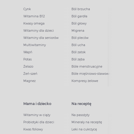
Cynk
Ból brzucha
Witamina B12
Ból gardła
Kwasy omega
Ból głowy
Witaminy dla dzieci
Migrena
Witaminy dla seniorów
Ból pleców
Multiwitaminy
Ból ucha
Wapń
Ból zatok
Potas
Ból zęba
Żelazo
Bóle menstruacyjne
Żeń-szeń
Bóle mięśniowo-stawowe
Magnez
Kompresy żelowe
Mama i dziecko
Na receptę
Witaminy w ciąży
Na pasożyty
Probiotyki dla dzieci
Minerały na receptę
Kwas foliowy
Leki na cukrzycę