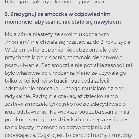
traktują go jak gryzak i potrafią przegryźć.
9. Zrezygnuj ze smoczka w odpowiednim
momencie, aby ssanie nie stało się nawykiem
Moja córka niestety ze swoim ukochanym
„moniem” nie chciała się rozstać, aż do 2. roku życia.
W dzień był jej zupełnie niepotrzebny, ale gdy
przychodziła pora spania, zaczynało sięnerwowe
poszukiwanie. Bez smoczka nie potrafiła zasnąć i tak
było właściwie od urodzenia. Mimo że używała go
tylko w tej jednej sytuacji, logopeda zalecił
odstawienie smoczka. Dlatego musiałam działać
radykalnie. Radzę nie czekać, aż dziecko samo
zostawi smoczek, tylko jako rodzic zdecydować o
jego odstawieniu. Największa potrzeba ssania mija
po ukończeniu przez dziecko 5. miesiąca życia. Jest
to najlepszy moment na odzwyczajanie od
uspokajacza. Często jest to bardzo trudny i żmudny