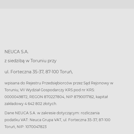
NEUCA S.A.
z siedzibą w Toruniu przy
ul. Forteczna 35-37, 87-100 Toruń,
wpisana do Rejestru Przedsiębiorców przez Sąd Rejonowy w
Toruniu, VII Wydział Gospodarczy KRS pod nr KRS:
0000049872, REGON 870227804, NIP 8790017162, kapitał
zakładowy 4 642 802 złotych.
Dane NEUCA S.A. w zakresie dotyczącym: rozliczania
podatku VAT: Neuca Grupa VAT, ul. Forteczna 35-37, 87-100
Toruń, NIP: 1070047823