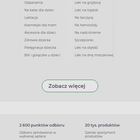
Odparzenia
Leki na grzybicę
Na katar dla dzieci
Leki na trądzik
Laktacja
Na tarczycę
Kosmetyki dla mam
Na hemoroidy
Akcesoria dla dzieci
Na nadciśnienie
Zdrowie dziecka
Szczepionki
Pielęgnacja dziecka
Leki na otyłość
Ból i gorączka u dzieci
Leki na dnę moczanową
Zobacz więcej
2 600 punktów odbioru
20 tys. produktów
Odbierz zamówienie w
Szeroki asortyment
wybranej aptece
produktów