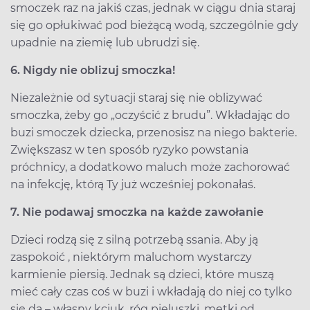
smoczek raz na jakiś czas, jednak w ciągu dnia staraj
się go opłukiwać pod bieżącą wodą, szczególnie gdy
upadnie na ziemię lub ubrudzi się.
6. Nigdy nie oblizuj smoczka!
Niezależnie od sytuacji staraj się nie oblizywać
smoczka, żeby go „oczyścić z brudu”. Wkładając do
buzi smoczek dziecka, przenosisz na niego bakterie.
Zwiększasz w ten sposób ryzyko powstania
próchnicy, a dodatkowo maluch może zachorować
na infekcję, którą Ty już wcześniej pokonałaś.
7. Nie podawaj smoczka na każde zawołanie
Dzieci rodzą się z silną potrzebą ssania. Aby ją
zaspokoić , niektórym maluchom wystarczy
karmienie piersią. Jednak są dzieci, które muszą
mieć cały czas coś w buzi i wkładają do niej co tylko
się da – własny kciuk, róg pieluszki, metki od