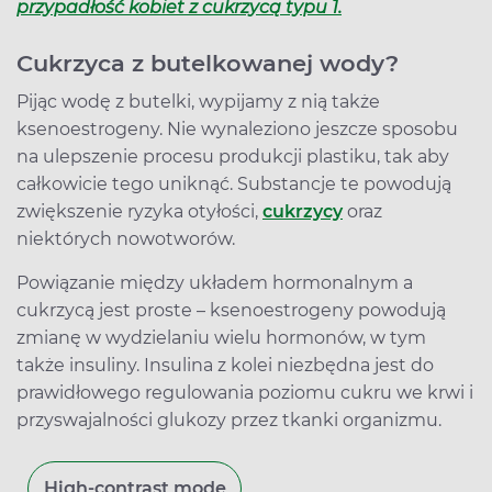
przypadłość kobiet z cukrzycą typu 1.
Cukrzyca z butelkowanej wody?
Pijąc wodę z butelki, wypijamy z nią także
ksenoestrogeny. Nie wynaleziono jeszcze sposobu
na ulepszenie procesu produkcji plastiku, tak aby
całkowicie tego uniknąć. Substancje te powodują
zwiększenie ryzyka otyłości,
cukrzycy
oraz
niektórych nowotworów.
Powiązanie między układem hormonalnym a
cukrzycą jest proste – ksenoestrogeny powodują
zmianę w wydzielaniu wielu hormonów, w tym
także insuliny. Insulina z kolei niezbędna jest do
prawidłowego regulowania poziomu cukru we krwi i
przyswajalności glukozy przez tkanki organizmu.
High-contrast mode