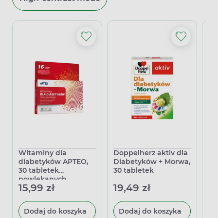
Witaminy dla
Doppelherz aktiv dla
Co
diabetyków APTEO,
Diabetyków + Morwa,
te
30 tabletek
30 tabletek
mo
powlekanych
st
15,99 zł
19,49 zł
39
kr
Dodaj do koszyka
Dodaj do koszyka