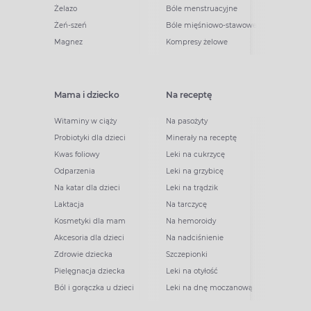
Żelazo
Bóle menstruacyjne
Żeń-szeń
Bóle mięśniowo-stawowe
Magnez
Kompresy żelowe
Mama i dziecko
Na receptę
Witaminy w ciąży
Na pasożyty
Probiotyki dla dzieci
Minerały na receptę
Kwas foliowy
Leki na cukrzycę
Odparzenia
Leki na grzybicę
Na katar dla dzieci
Leki na trądzik
Laktacja
Na tarczycę
Kosmetyki dla mam
Na hemoroidy
Akcesoria dla dzieci
Na nadciśnienie
Zdrowie dziecka
Szczepionki
Pielęgnacja dziecka
Leki na otyłość
Ból i gorączka u dzieci
Leki na dnę moczanową