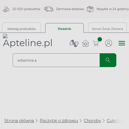
20 000 produktów
Darmowa dostawa
Wysyłka w 24 godziny
Katalog produktów
Poradnik
Serwis Świat Zdrowia
sztuk
Strona główna
Poczytaj o zdrowiu
Choroby
Cukrzyca