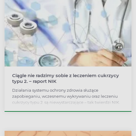
Ciągle nie radzimy sobie z leczeniem cukrzycy
typu 2. – raport NIK
Działania systemu ochrony zdrowia służące
zapobieganiu, wczesnemu wykrywaniu oraz leczeniu
cukrzycy typu 2. są niewystarczające – tak twierdzi NIK.
Choć wiele mówi się o tym, że cukrzyca stanowi priorytet
w systemie opieki zdrowotnej, nie potwierdzają tego
fakty. Nie potrafimy skutecznie ani zapobiegać cukrzycy
typu 2., ani chronić osób już nią dotkniętych przed
rozwojem późnych powikłań cukrzycy. Jednak to nie