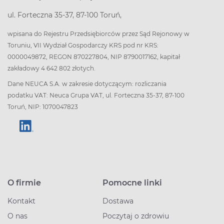
ul. Forteczna 35-37, 87-100 Toruń,
wpisana do Rejestru Przedsiębiorców przez Sąd Rejonowy w
Toruniu, VII Wydział Gospodarczy KRS pod nr KRS:
0000049872, REGON 870227804, NIP 8790017162, kapitał
zakładowy 4 642 802 złotych.
Dane NEUCA S.A. w zakresie dotyczącym: rozliczania
podatku VAT: Neuca Grupa VAT, ul. Forteczna 35-37, 87-100
Toruń, NIP: 1070047823
O firmie
Pomocne linki
Kontakt
Dostawa
O nas
Poczytaj o zdrowiu