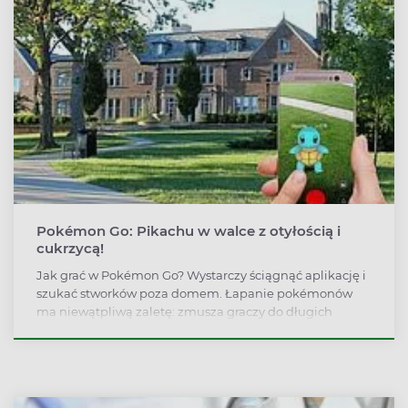
Pokémon Go: Pikachu w walce z otyłością i
cukrzycą!
Jak grać w Pokémon Go? Wystarczy ściągnąć aplikację i
szukać stworków poza domem. Łapanie pokémonów
ma niewątpliwą zaletę: zmusza graczy do długich
spacerów, a więc pomaga walczyć z otyłością i
zmniejsza ryzyko cukrzycy.