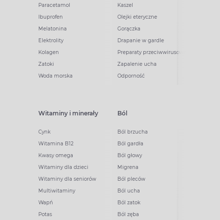
Paracetamol
Kaszel
Ibuprofen
Olejki eteryczne
Melatonina
Gorączka
Elektrolity
Drapanie w gardle
Kolagen
Preparaty przeciwwirusowe
Zatoki
Zapalenie ucha
Woda morska
Odporność
Witaminy i minerały
Ból
Cynk
Ból brzucha
Witamina B12
Ból gardła
Kwasy omega
Ból głowy
Witaminy dla dzieci
Migrena
Witaminy dla seniorów
Ból pleców
Multiwitaminy
Ból ucha
Wapń
Ból zatok
Potas
Ból zęba