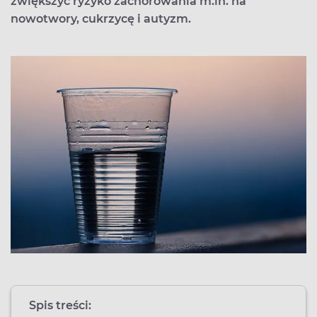
zwiększyć ryzyko zachorowania m.in. na
nowotwory, cukrzycę i autyzm.
Spis treści: