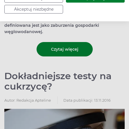
Cukrzyca to grupa zaburzeń metabolicznych, których
Akceptuj niezbędne
skutkiem jest hiperglikemia, czyli zbyt wysoki poziom
glukozy we krwi. Cukrzyca ciążowa natomiast
definiowana jest jako zaburzenia gospodarki
węglowodanowej.
Czytaj więcej
Dokładniejsze testy na
cukrzycę?
Autor:
Redakcja Apteline
Data publikacji: 13.11.2016