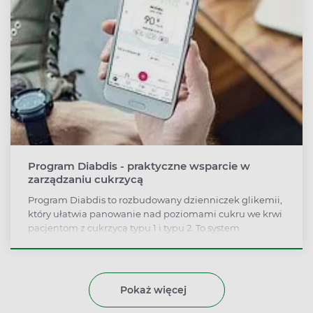
Program Diabdis - praktyczne wsparcie w
zarządzaniu cukrzycą
Program Diabdis to rozbudowany dzienniczek glikemii,
który ułatwia panowanie nad poziomami cukru we krwi
pacjentom z cukrzycą typu 1 i typu 2. To system
zarządzania cukrzycą. Łączy nowoczesną technologię
(automatyczny transfer pomiarów glikemii z
glukometru do programu, w którym są analizowane,
tworzenie raportów) ze wsparciem ekspertów -
Pokaż więcej
edukatora diabetologicznego, dietetyka i psychologa.