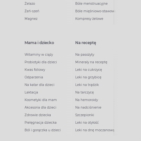
Żelazo
Bóle menstruacyjne
Żeń-szeń
Bóle mięśniowo-stawowe
Magnez
Kompresy żelowe
Mama i dziecko
Na receptę
Witaminy w ciąży
Na pasożyty
Probiotyki dla dzieci
Minerały na receptę
Kwas foliowy
Leki na cukrzycę
Odparzenia
Leki na grzybicę
Na katar dla dzieci
Leki na trądzik
Laktacja
Na tarczycę
Kosmetyki dla mam
Na hemoroidy
Akcesoria dla dzieci
Na nadciśnienie
Zdrowie dziecka
Szczepionki
Pielęgnacja dziecka
Leki na otyłość
Ból i gorączka u dzieci
Leki na dnę moczanową