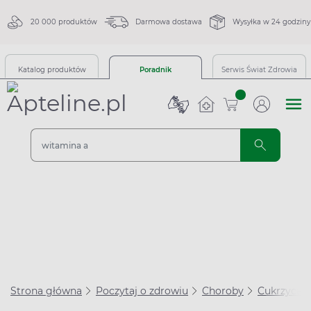
20 000 produktów
Darmowa dostawa
Wysyłka w 24 godziny
Katalog produktów
Poradnik
Serwis Świat Zdrowia
sztuk
Strona główna
Poczytaj o zdrowiu
Choroby
Cukrzyca