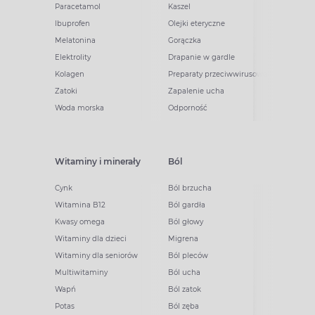
Paracetamol
Kaszel
Ibuprofen
Olejki eteryczne
Melatonina
Gorączka
Elektrolity
Drapanie w gardle
Kolagen
Preparaty przeciwwirusowe
Zatoki
Zapalenie ucha
Woda morska
Odporność
Witaminy i minerały
Ból
Cynk
Ból brzucha
Witamina B12
Ból gardła
Kwasy omega
Ból głowy
Witaminy dla dzieci
Migrena
Witaminy dla seniorów
Ból pleców
Multiwitaminy
Ból ucha
Wapń
Ból zatok
Potas
Ból zęba