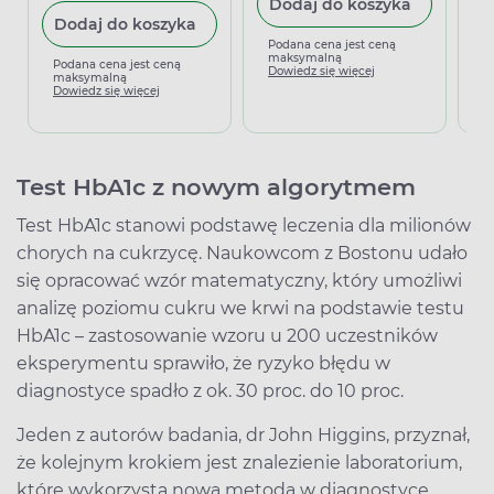
Dodaj do koszyka
Dodaj do koszyka
Podana cena jest ceną
P
maksymalną
m
Podana cena jest ceną
Dowiedz się więcej
D
maksymalną
Dowiedz się więcej
Test HbA1c z nowym algorytmem
Test HbA1c stanowi podstawę leczenia dla milionów
chorych na cukrzycę. Naukowcom z Bostonu udało
się opracować wzór matematyczny, który umożliwi
analizę poziomu cukru we krwi na podstawie testu
HbA1c – zastosowanie wzoru u 200 uczestników
eksperymentu sprawiło, że ryzyko błędu w
diagnostyce spadło z ok. 30 proc. do 10 proc.
Jeden z autorów badania, dr John Higgins, przyznał,
że kolejnym krokiem jest znalezienie laboratorium,
które wykorzysta nową metodą w diagnostyce