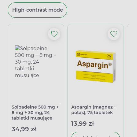
High-contrast mode
Solpadeine 500 mg +
Aspargin (magnez +
Sy
8 mg + 30 mg, 24
potas), 75 tabletek
50
tabletki musujące
13,99 zł
13
34,99 zł