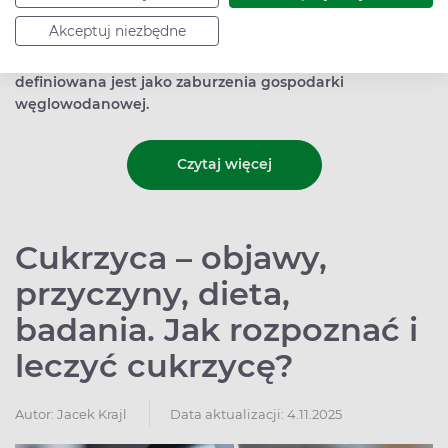
Cukrzyca to grupa zaburzeń metabolicznych, których
Akceptuj niezbędne
skutkiem jest hiperglikemia, czyli zbyt wysoki poziom
glukozy we krwi. Cukrzyca ciążowa natomiast
definiowana jest jako zaburzenia gospodarki
węglowodanowej.
Czytaj więcej
Cukrzyca – objawy,
przyczyny, dieta,
badania. Jak rozpoznać i
leczyć cukrzycę?
Autor:
Jacek Krajl
Data aktualizacji: 4.11.2025