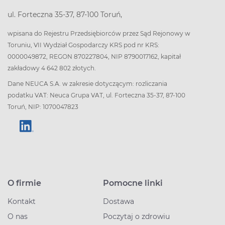
ul. Forteczna 35-37, 87-100 Toruń,
wpisana do Rejestru Przedsiębiorców przez Sąd Rejonowy w
Toruniu, VII Wydział Gospodarczy KRS pod nr KRS:
0000049872, REGON 870227804, NIP 8790017162, kapitał
zakładowy 4 642 802 złotych.
Dane NEUCA S.A. w zakresie dotyczącym: rozliczania
podatku VAT: Neuca Grupa VAT, ul. Forteczna 35-37, 87-100
Toruń, NIP: 1070047823
O firmie
Pomocne linki
Kontakt
Dostawa
O nas
Poczytaj o zdrowiu