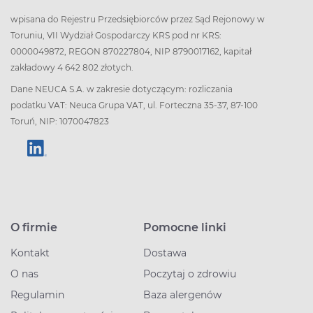
wpisana do Rejestru Przedsiębiorców przez Sąd Rejonowy w
Toruniu, VII Wydział Gospodarczy KRS pod nr KRS:
0000049872, REGON 870227804, NIP 8790017162, kapitał
zakładowy 4 642 802 złotych.
Dane NEUCA S.A. w zakresie dotyczącym: rozliczania
podatku VAT: Neuca Grupa VAT, ul. Forteczna 35-37, 87-100
Toruń, NIP: 1070047823
O firmie
Pomocne linki
Kontakt
Dostawa
O nas
Poczytaj o zdrowiu
Regulamin
Baza alergenów