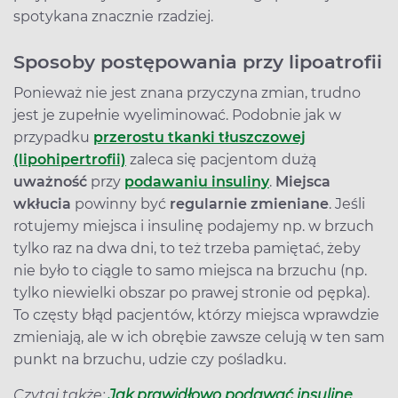
spotykana znacznie rzadziej.
Sposoby postępowania przy lipoatrofii
Ponieważ nie jest znana przyczyna zmian, trudno
jest je zupełnie wyeliminować. Podobnie jak w
przypadku
przerostu tkanki tłuszczowej
(lipohipertrofii)
zaleca się pacjentom dużą
uważność
przy
podawaniu insuliny
.
Miejsca
wkłucia
powinny być
regularnie zmieniane
. Jeśli
rotujemy miejsca i insulinę podajemy np. w brzuch
tylko raz na dwa dni, to też trzeba pamiętać, żeby
nie było to ciągle to samo miejsca na brzuchu (np.
tylko niewielki obszar po prawej stronie od pępka).
To częsty błąd pacjentów, którzy miejsca wprawdzie
zmieniają, ale w ich obrębie zawsze celują w ten sam
punkt na brzuchu, udzie czy pośladku.
Czytaj także:
Jak prawidłowo podawać insulinę