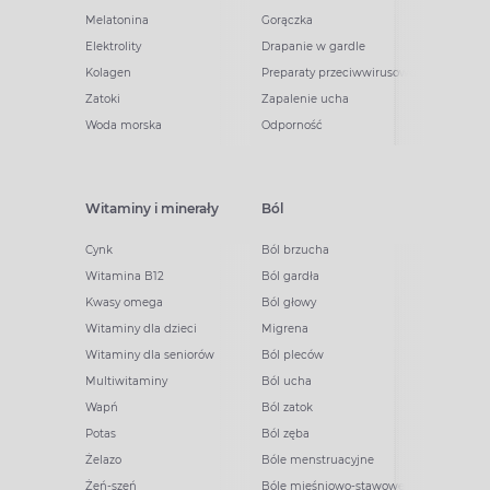
Melatonina
Gorączka
Elektrolity
Drapanie w gardle
Kolagen
Preparaty przeciwwirusowe
Zatoki
Zapalenie ucha
Woda morska
Odporność
Witaminy i minerały
Ból
Cynk
Ból brzucha
Witamina B12
Ból gardła
Kwasy omega
Ból głowy
Witaminy dla dzieci
Migrena
Witaminy dla seniorów
Ból pleców
Multiwitaminy
Ból ucha
Wapń
Ból zatok
Potas
Ból zęba
Żelazo
Bóle menstruacyjne
Żeń-szeń
Bóle mięśniowo-stawowe