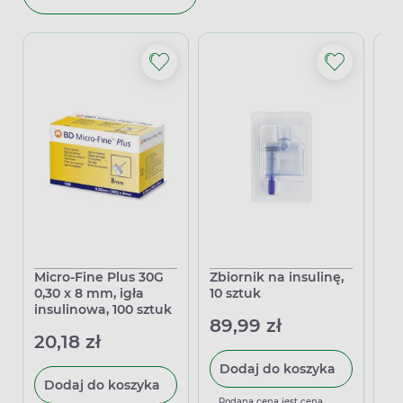
Micro-Fine Plus 30G
Zbiornik na insulinę,
No
0,30 x 8 mm, igła
10 sztuk
ws
insulinowa, 100 sztuk
ni
89,99 zł
20,18 zł
17
Dodaj do koszyka
Dodaj do koszyka
Podana cena jest ceną