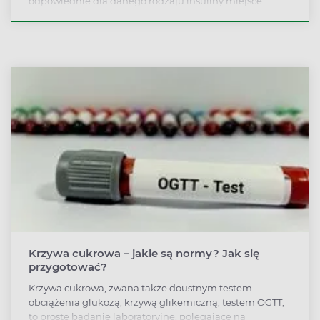
odpowiednie dla danego rodzaju insuliny miejsce
wkłucia i technika podania hormonu w zależności od
objętości tkanki podskórnej pacjenta.
Krzywa cukrowa – jakie są normy? Jak się
przygotować?
Krzywa cukrowa, zwana także doustnym testem
obciążenia glukozą, krzywą glikemiczną, testem OGTT,
to proste badanie laboratoryjne, polegające na