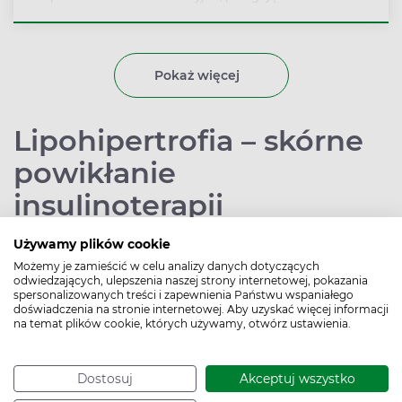
trzykrotnym określeniu poziomu cukru we krwi.
Wykonuje się je między innymi u osób z podejrzeniem
cukrzycy ciążowej lub cukrzycy typu 2, by określić
poziom tolerancji glukozy. Jak się przygotować do
Pokaż więcej
badania? Jakie są normy i jak interpretować wyniki
krzywej cukrowej?
Lipohipertrofia – skórne
powikłanie
insulinoterapii
Używamy plików cookie
Autor:
Marta Słowińska
Data publikacji: 10.02.2017
Możemy je zamieścić w celu analizy danych dotyczących
odwiedzających, ulepszenia naszej strony internetowej, pokazania
spersonalizowanych treści i zapewnienia Państwu wspaniałego
doświadczenia na stronie internetowej. Aby uzyskać więcej informacji
na temat plików cookie, których używamy, otwórz ustawienia.
Dostosuj
Akceptuj wszystko