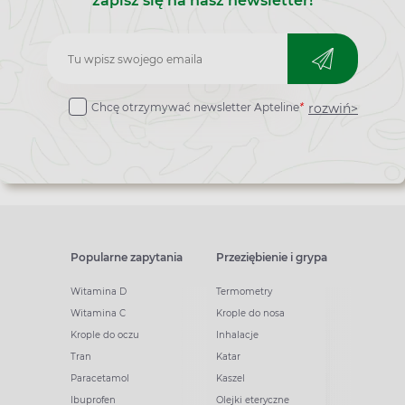
zapisz się na nasz newsletter!
Zapisz
do
rozwiń>
Chcę otrzymywać newsletter Apteline
*
newslettera
Popularne zapytania
Przeziębienie i grypa
Witamina D
Termometry
Witamina C
Krople do nosa
Krople do oczu
Inhalacje
Tran
Katar
Paracetamol
Kaszel
Ibuprofen
Olejki eteryczne