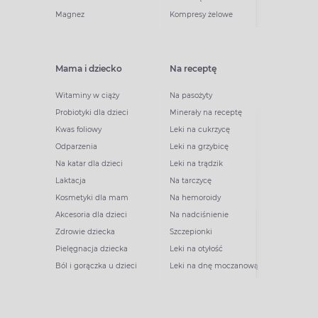
Magnez
Kompresy żelowe
Mama i dziecko
Na receptę
Witaminy w ciąży
Na pasożyty
Probiotyki dla dzieci
Minerały na receptę
Kwas foliowy
Leki na cukrzycę
Odparzenia
Leki na grzybicę
Na katar dla dzieci
Leki na trądzik
Laktacja
Na tarczycę
Kosmetyki dla mam
Na hemoroidy
Akcesoria dla dzieci
Na nadciśnienie
Zdrowie dziecka
Szczepionki
Pielęgnacja dziecka
Leki na otyłość
Ból i gorączka u dzieci
Leki na dnę moczanową