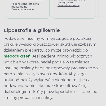
maksymalną
Podana cena jest ceną
P
Dowiedz się więcej
maksymalną
m
Dowiedz się więcej
D
Lipoatrofia a glikemie
Podawanie insuliny w miejsca, gdzie pod skórą
brakuje wyściółki tłuszczowej, skutkuje szybszym
działaniem preparatu, co może prowadzić do
niedocukrzeń
. Jeśli pacjent, mimo widocznych
wgłębień w skórze, nadal podaje w te miejsca
insulinę, zmiany będą postępowały, prowadząc do
bardzo nieestetycznych ubytków. Aby tego
uniknąć, należy wyłączyć zmienione miejsca z
podawania w nie leku oraz skonsultować się z
diabetologiem, który prawdopodobnie zacznie od
zmiany preparatu insuliny.