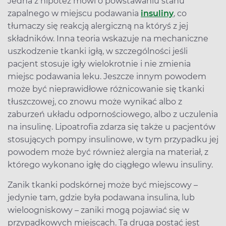
Jedna z hipotez mówi o powstawaniu stanu
zapalnego w miejscu podawania
insuliny
, co
tłumaczy się reakcją alergiczną na któryś z jej
składników. Inna teoria wskazuje na mechaniczne
uszkodzenie tkanki igłą, w szczególności jeśli
pacjent stosuje igły wielokrotnie i nie zmienia
miejsc podawania leku. Jeszcze innym powodem
może być nieprawidłowe różnicowanie się tkanki
tłuszczowej, co znowu może wynikać albo z
zaburzeń układu odpornościowego, albo z uczulenia
na insulinę. Lipoatrofia zdarza się także u pacjentów
stosujących pompy insulinowe, w tym przypadku jej
powodem może być również alergia na materiał, z
którego wykonano igłę do ciągłego wlewu insuliny.
Zanik tkanki podskórnej może być miejscowy –
jedynie tam, gdzie była podawana insulina, lub
wieloogniskowy – zaniki mogą pojawiać się w
przypadkowych miejscach. Ta druga postać jest