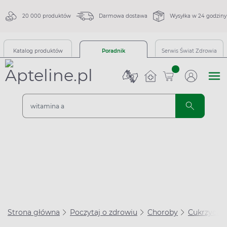
20 000 produktów
Darmowa dostawa
Wysyłka w 24 godziny
Katalog produktów
Poradnik
Serwis Świat Zdrowia
sztuk
Strona główna
Poczytaj o zdrowiu
Choroby
Cukrzyca