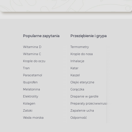
Popularne zapytania
Przeziębienie i grypa
Witamina D
Termometry
Witamina C
Krople do nosa
Krople do oczu
Inhalacje
Tran
Katar
Paracetamol
Kaszel
Ibuprofen
Olejki eteryczne
Melatonina
Gorączka
Elektrolity
Drapanie w gardle
Kolagen
Preparaty przeciwwirusowe
Zatoki
Zapalenie ucha
Woda morska
Odporność