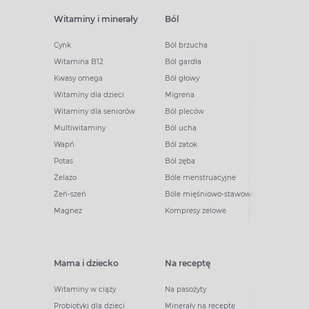
Witaminy i minerały
Ból
Cynk
Ból brzucha
Witamina B12
Ból gardła
Kwasy omega
Ból głowy
Witaminy dla dzieci
Migrena
Witaminy dla seniorów
Ból pleców
Multiwitaminy
Ból ucha
Wapń
Ból zatok
Potas
Ból zęba
Żelazo
Bóle menstruacyjne
Żeń-szeń
Bóle mięśniowo-stawowe
Magnez
Kompresy żelowe
Mama i dziecko
Na receptę
Witaminy w ciąży
Na pasożyty
Probiotyki dla dzieci
Minerały na receptę