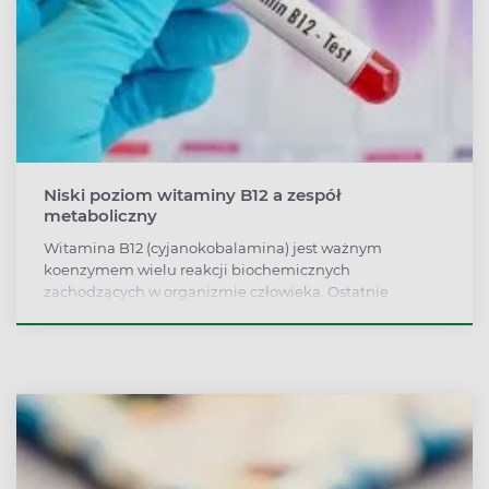
Niski poziom witaminy B12 a zespół
metaboliczny
Witamina B12 (cyjanokobalamina) jest ważnym
koenzymem wielu reakcji biochemicznych
zachodzących w organizmie człowieka. Ostatnie
badania przeprowadzone w Wielkiej Brytanii pokazują
również, że jej niedobór w okresie ciąży może zwiększać
ryzyko chorób metabolicznych u potomstwa, do których
między innymi należy cukrzyca, a także wpływać na
wzrost stężenia leptyny.