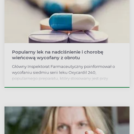
Popularny lek na nadciśnienie i chorobę
wieńcową wycofany z obrotu
Główny Inspektorat Farmaceutyczny poinformował o
wycofaniu siedmiu serii leku Oxycardil 240,
popularnego preparatu, który stosowany jest przy
nadciśnieniu tętniczym i chorobie niedokrwiennej
serca.