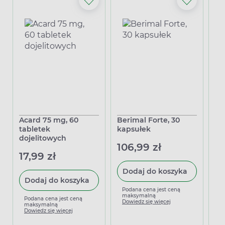
Acard 75 mg, 60
Berimal Forte, 30
Po
tabletek
kapsułek
ta
dojelitowych
do
106,99 zł
17,99 zł
22
Dodaj do koszyka
Dodaj do koszyka
Podana cena jest ceną
maksymalną
Podana cena jest ceną
P
Dowiedz się więcej
maksymalną
m
Dowiedz się więcej
D