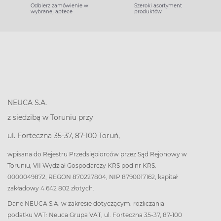
Odbierz zamówienie w
Szeroki asortyment
wybranej aptece
produktów
NEUCA S.A.
z siedzibą w Toruniu przy
ul. Forteczna 35-37, 87-100 Toruń,
wpisana do Rejestru Przedsiębiorców przez Sąd Rejonowy w
Toruniu, VII Wydział Gospodarczy KRS pod nr KRS:
0000049872, REGON 870227804, NIP 8790017162, kapitał
zakładowy 4 642 802 złotych.
Dane NEUCA S.A. w zakresie dotyczącym: rozliczania
podatku VAT: Neuca Grupa VAT, ul. Forteczna 35-37, 87-100