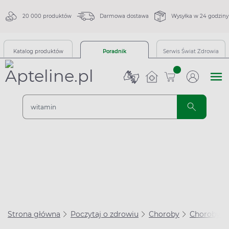
20 000 produktów
Darmowa dostawa
Wysyłka w 24 godziny
Katalog produktów
Poradnik
Serwis Świat Zdrowia
sztuk
Strona główna
Poczytaj o zdrowiu
Choroby
Choroby se