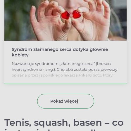
Syndrom złamanego serca dotyka głównie
kobiety
Nazwano je syndromem „złamanego serca” (broken
heart syndrome - ang.). Choroba została po raz pierwszy
opisana przez japońskiego lekarza Hikaru Soto, który
nazwał ja zespołem takotsubo.
Pokaż więcej
Tenis, squash, basen – co