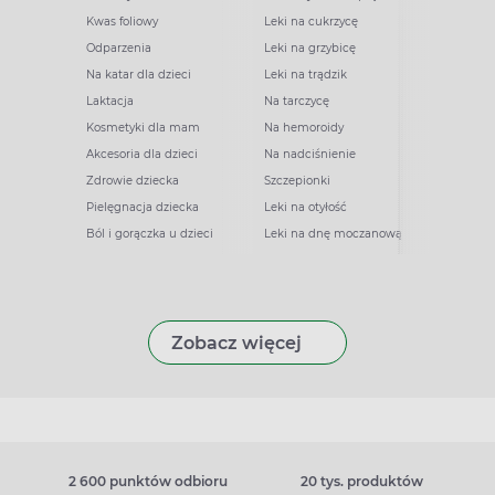
Kwas foliowy
Leki na cukrzycę
Odparzenia
Leki na grzybicę
Na katar dla dzieci
Leki na trądzik
Laktacja
Na tarczycę
Kosmetyki dla mam
Na hemoroidy
Akcesoria dla dzieci
Na nadciśnienie
Zdrowie dziecka
Szczepionki
Pielęgnacja dziecka
Leki na otyłość
Ból i gorączka u dzieci
Leki na dnę moczanową
Zobacz więcej
2 600 punktów odbioru
20 tys. produktów