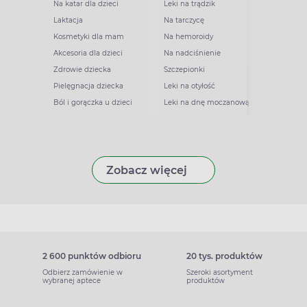
Na katar dla dzieci
Leki na trądzik
Laktacja
Na tarczycę
Kosmetyki dla mam
Na hemoroidy
Akcesoria dla dzieci
Na nadciśnienie
Zdrowie dziecka
Szczepionki
Pielęgnacja dziecka
Leki na otyłość
Ból i gorączka u dzieci
Leki na dnę moczanową
Zobacz więcej
2 600 punktów odbioru
20 tys. produktów
Odbierz zamówienie w
Szeroki asortyment
wybranej aptece
produktów