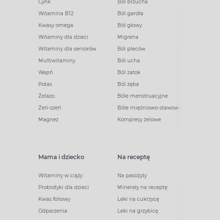
Cynk
Ból brzucha
Witamina B12
Ból gardła
Kwasy omega
Ból głowy
Witaminy dla dzieci
Migrena
Witaminy dla seniorów
Ból pleców
Multiwitaminy
Ból ucha
Wapń
Ból zatok
Potas
Ból zęba
Żelazo
Bóle menstruacyjne
Żeń-szeń
Bóle mięśniowo-stawowe
Magnez
Kompresy żelowe
Mama i dziecko
Na receptę
Witaminy w ciąży
Na pasożyty
Probiotyki dla dzieci
Minerały na receptę
Kwas foliowy
Leki na cukrzycę
Odparzenia
Leki na grzybicę