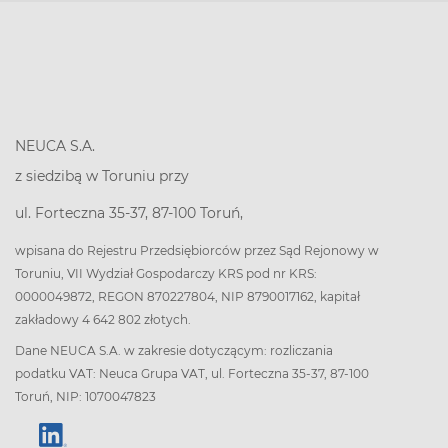
NEUCA S.A.
z siedzibą w Toruniu przy
ul. Forteczna 35-37, 87-100 Toruń,
wpisana do Rejestru Przedsiębiorców przez Sąd Rejonowy w
Toruniu, VII Wydział Gospodarczy KRS pod nr KRS:
0000049872, REGON 870227804, NIP 8790017162, kapitał
zakładowy 4 642 802 złotych.
Dane NEUCA S.A. w zakresie dotyczącym: rozliczania
podatku VAT: Neuca Grupa VAT, ul. Forteczna 35-37, 87-100
Toruń, NIP: 1070047823