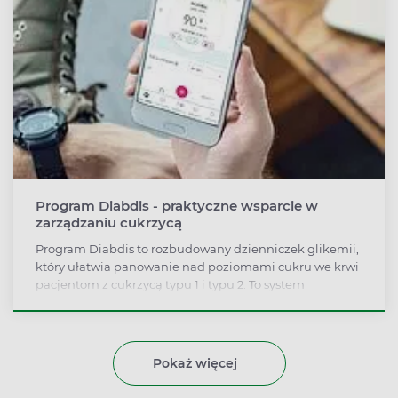
Program Diabdis - praktyczne wsparcie w
zarządzaniu cukrzycą
Program Diabdis to rozbudowany dzienniczek glikemii,
który ułatwia panowanie nad poziomami cukru we krwi
pacjentom z cukrzycą typu 1 i typu 2. To system
zarządzania cukrzycą. Łączy nowoczesną technologię
(automatyczny transfer pomiarów glikemii z
glukometru do programu, w którym są analizowane,
tworzenie raportów) ze wsparciem ekspertów -
Pokaż więcej
edukatora diabetologicznego, dietetyka i psychologa.