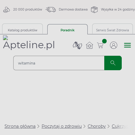
20 000 produktów
Darmowa dostawa
Wysyłka w 24 godziny
Katalog produktów
Poradnik
Serwis Świat Zdrowia
sztuk
Strona główna
Poczytaj o zdrowiu
Choroby
Cukrzyca