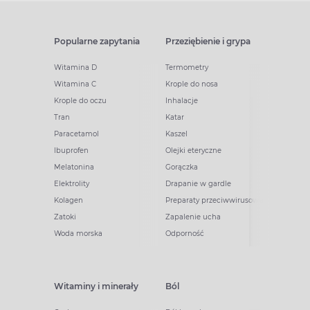
Popularne zapytania
Przeziębienie i grypa
Witamina D
Termometry
Witamina C
Krople do nosa
Krople do oczu
Inhalacje
Tran
Katar
Paracetamol
Kaszel
Ibuprofen
Olejki eteryczne
Melatonina
Gorączka
Elektrolity
Drapanie w gardle
Kolagen
Preparaty przeciwwirusowe
Zatoki
Zapalenie ucha
Woda morska
Odporność
Witaminy i minerały
Ból