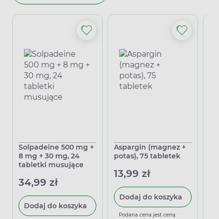
Solpadeine 500 mg +
Aspargin (magnez +
Sy
8 mg + 30 mg, 24
potas), 75 tabletek
50
tabletki musujące
13,99 zł
13
34,99 zł
Dodaj do koszyka
Dodaj do koszyka
Podana cena jest ceną
P