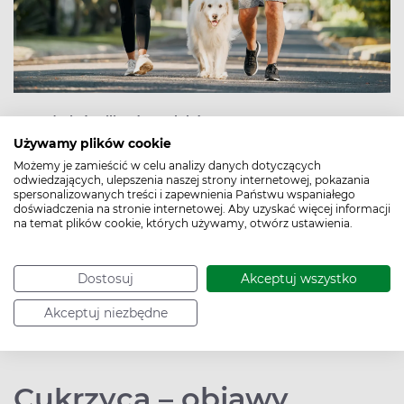
Ponad pięć milionów Polaków ma stan
przedcukrzycowy, który może doprowadzić do rozwoju
Używamy plików cookie
cukrzycy. Amerykańscy badacze zauważyli, że w tym
Możemy je zamieścić w celu analizy danych dotyczących
stanie regularny szybki marsz może pozwolić lepiej
odwiedzających, ulepszenia naszej strony internetowej, pokazania
spersonalizowanych treści i zapewnienia Państwu wspaniałego
kontrolować poziom cukru we krwi niż intensywny
doświadczenia na stronie internetowej. Aby uzyskać więcej informacji
trening. Polskie Towarzystwo Diabetologiczne zaleca też
na temat plików cookie, których używamy, otwórz ustawienia.
umiarkowanie intensywne ćwiczenia chorym na
cukrzycę.
Dostosuj
Akceptuj wszystko
Akceptuj niezbędne
Czytaj więcej
Cukrzyca – objawy,