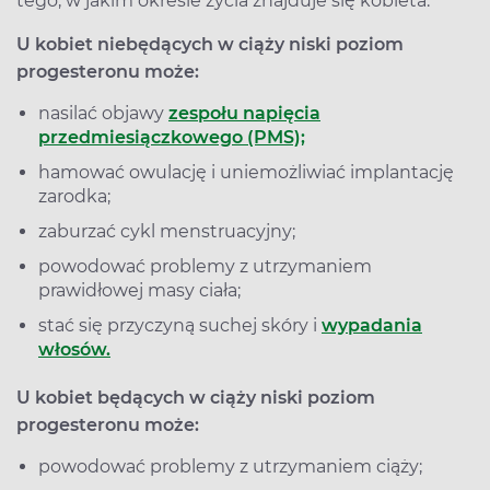
tego, w jakim okresie życia znajduje się kobieta.
U kobiet niebędących w ciąży niski poziom
progesteronu może:
nasilać objawy
zespołu napięcia
przedmiesiączkowego (PMS);
hamować owulację i uniemożliwiać implantację
zarodka;
zaburzać cykl menstruacyjny;
powodować problemy z utrzymaniem
prawidłowej masy ciała;
stać się przyczyną suchej skóry i
wypadania
włosów.
U kobiet będących w ciąży niski poziom
progesteronu może:
powodować problemy z utrzymaniem ciąży;