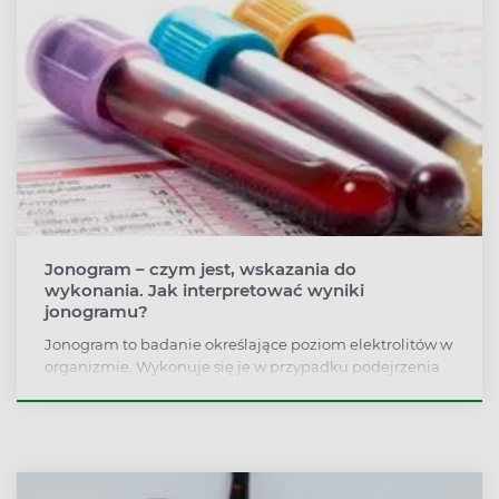
Jonogram – czym jest, wskazania do
wykonania. Jak interpretować wyniki
jonogramu?
Jonogram to badanie określające poziom elektrolitów w
organizmie. Wykonuje się je w przypadku podejrzenia
zaburzeń gospodarki wodno-elektrolitowej organizmu,
np. w przypadku podejrzenia nieprawidłowej pracy
nerek, występowania obrzęków czy przy zaburzeniach
rytmu serca. Jakie badania składają się na jonogram?
Jak interpretować wyniki?