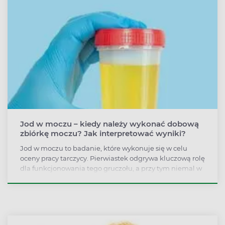
Jod w moczu – kiedy należy wykonać dobową
zbiórkę moczu? Jak interpretować wyniki?
Jod w moczu to badanie, które wykonuje się w celu
oceny pracy tarczycy. Pierwiastek odgrywa kluczową rolę
dla funkcjonowania tego gruczołu, a przy tym niemal w
90% jest wydalany właśnie z moczem. Zarówno
niedobór, jak i nadmiar jodu w organizmie można
oszacować na podstawie jego ilości w dobowej zbiórce
moczu.