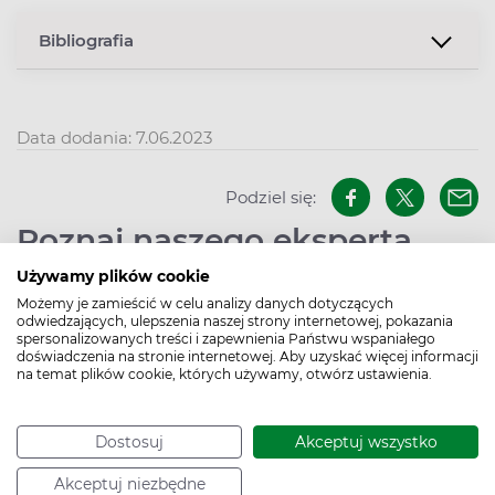
Bibliografia
Data dodania: 7.06.2023
Podziel się:
Poznaj naszego eksperta
Używamy plików cookie
Możemy je zamieścić w celu analizy danych dotyczących
odwiedzających, ulepszenia naszej strony internetowej, pokazania
spersonalizowanych treści i zapewnienia Państwu wspaniałego
doświadczenia na stronie internetowej. Aby uzyskać więcej informacji
na temat plików cookie, których używamy, otwórz ustawienia.
Redakcja Apteline
Dostosuj
Akceptuj wszystko
W Apteline.pl nie tylko zarezerwujesz leki,
Akceptuj niezbędne
suplementy diety, kosmetyki, testy diagnostyczne