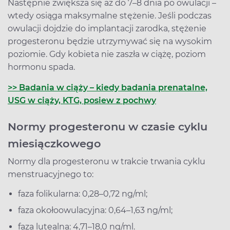
Następnie zwiększa się aż do 7–8 dnia po owulacji –
wtedy osiąga maksymalne stężenie. Jeśli podczas
owulacji dojdzie do implantacji zarodka, stężenie
progesteronu będzie utrzymywać się na wysokim
poziomie. Gdy kobieta nie zaszła w ciążę, poziom
hormonu spada.
>> Badania w ciąży – kiedy badania prenatalne,
USG w ciąży, KTG, posiew z pochwy
Normy progesteronu w czasie cyklu
miesiączkowego
Normy dla progesteronu w trakcie trwania cyklu
menstruacyjnego to:
faza folikularna: 0,28–0,72 ng/ml;
faza okołoowulacyjna: 0,64–1,63 ng/ml;
faza lutealna: 4,71–18,0 ng/ml.