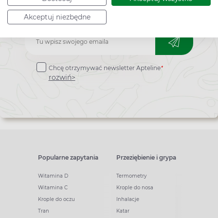
zapisz się na nasz newsletter!
Akceptuj niezbędne
Zapisz
do
*
Chcę otrzymywać newsletter Apteline
newslettera
rozwiń>
Popularne zapytania
Przeziębienie i grypa
Witamina D
Termometry
Witamina C
Krople do nosa
Krople do oczu
Inhalacje
Tran
Katar