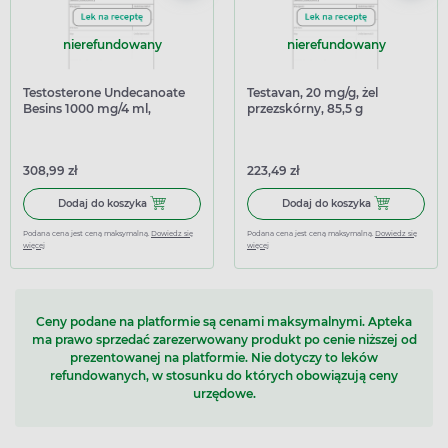
nierefundowany
nierefundowany
Testosterone Undecanoate
Testavan, 20 mg/g, żel
Besins 1000 mg/4 ml,
przezskórny, 85,5 g
roztwór do wstrzykiwań, 1
fiolka
308,99 zł
223,49 zł
Dodaj do koszyka Testosterone Undecanoate Besins 1000 mg
Dodaj do koszy
Dodaj do koszyka
Dodaj do koszyka
Podana cena jest ceną maksymalną.
Dowiedz się
Podana cena jest ceną maksymalną.
Dowiedz się
więcej
więcej
Ceny podane na platformie są cenami maksymalnymi. Apteka
ma prawo sprzedać zarezerwowany produkt po cenie niższej od
prezentowanej na platformie. Nie dotyczy to leków
refundowanych, w stosunku do których obowiązują ceny
urzędowe.