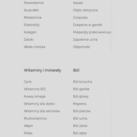
Paracetamol
Kaszel
Ibuprofen
Olejki eteryczne
Melatonina
Gorączka
Elektrolity
Drapanie w gardle
Kolagen
Preparaty przeciwwirusowe
Zatoki
Zapalenie ucha
Woda morska
Odporność
Witaminy i minerały
Ból
Cynk
Ból brzucha
Witamina B12
Ból gardła
Kwasy omega
Ból głowy
Witaminy dla dzieci
Migrena
Witaminy dla seniorów
Ból pleców
Multiwitaminy
Ból ucha
Wapń
Ból zatok
Potas
Ból zęba