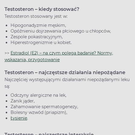
Testosteron – kiedy stosować?
Testosteron stosowany jest w:
Hipogonadyzmie męskim,
Opóźnieniu dojrzewania płciowego u chłopców,
Zespole pokastracyjnym,
Hiperestrogenizmie u kobiet.
>>
Estradiol (E2) – na czym polega badanie? Normy,
wskazania, przygotowanie
Testosteron – najczęstsze działania niepożądane
Najczęściej występującymi działaniami niepożądanymi leku
są:
Odczyny alergiczne na lek,
Zanik jąder,
Zahamowanie spermatogenezy,
Bolesny wzwód (priapizm),
Łysienie
.
Testosteron – najczęstsze interakcje