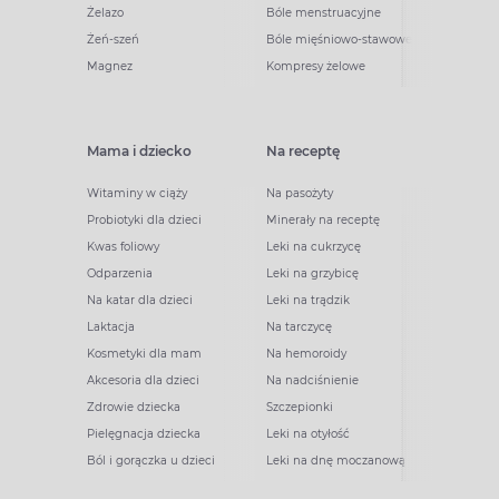
Żelazo
Bóle menstruacyjne
Żeń-szeń
Bóle mięśniowo-stawowe
Magnez
Kompresy żelowe
Mama i dziecko
Na receptę
Witaminy w ciąży
Na pasożyty
Probiotyki dla dzieci
Minerały na receptę
Kwas foliowy
Leki na cukrzycę
Odparzenia
Leki na grzybicę
Na katar dla dzieci
Leki na trądzik
Laktacja
Na tarczycę
Kosmetyki dla mam
Na hemoroidy
Akcesoria dla dzieci
Na nadciśnienie
Zdrowie dziecka
Szczepionki
Pielęgnacja dziecka
Leki na otyłość
Ból i gorączka u dzieci
Leki na dnę moczanową