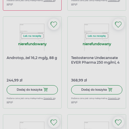
Podana cena jest ceną maksymalną.
Dowiedz się
Podana cena jest ceną maksymalną.
Dowiedz się
więcej
więcej
nierefundowany
nierefundowany
Androtop, żel 16,2 mg/g, 88 g
Testosterone Undecanoate
EVER Pharma 250 mg/ml, 4
ml, 1 fiolka
244,99 zł
368,99 zł
Dodaj do koszyka Androtop, żel 16,2 mg/g, 88 g
Dodaj do kosz
Dodaj do koszyka
Dodaj do koszyka
Podana cena jest ceną maksymalną.
Dowiedz się
Podana cena jest ceną maksymalną.
Dowiedz się
więcej
więcej