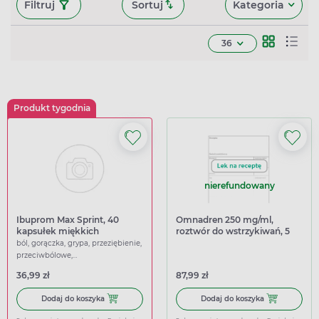
Filtruj
Sortuj
Kategoria
36
Produkt tygodnia
nierefundowany
Ibuprom Max Sprint, 40
Omnadren 250 mg/ml,
kapsułek miękkich
roztwór do wstrzykiwań, 5
ampułek (import równoległy
ból, gorączka, grypa, przeziębienie,
Inpharm)
przeciwbólowe,
przeciwgorączkowe
36,99 zł
87,99 zł
Dodaj do koszyka Ibuprom Max Sprint, 40 kapsułek miękk
Dodaj do kosz
Dodaj do koszyka
Dodaj do koszyka