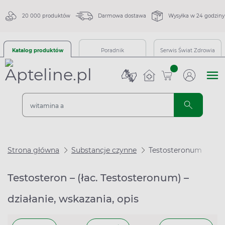
20 000 produktów
Darmowa dostawa
Wysyłka w 24 godziny
Katalog produktów
Poradnik
Serwis Świat Zdrowia
sztuk
Strona główna
Substancje czynne
Testosteronum
Testosteron – (łac. Testosteronum) –
działanie, wskazania, opis