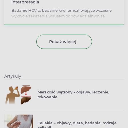
interpretacja
Badanie HCV to badanie krwi umożliwiające wczesne
wykrycie zakażenia wirusem odpowiedzialnym za
zapalenie wątroby typu C. W początkowej fazie choroba
przebiega bezobjawowo, a podjęcie leczenia pozwala
na uniknięcie poważnych konsekwencji zdrowotnych,
takich jak marskość czy nowotwór wątroby. Na czym
Pokaż więcej
polega badanie HCV? Kto powinien je wykonać i co
może wpłynąć na uzyskanie fałszywego wyniku?
Artykuły
Marskość wątroby - objawy, leczenie,
rokowanie
Celiakia – objawy, dieta, badania, rodzaje
celiakii