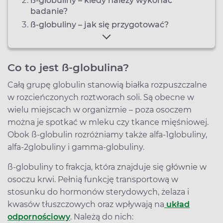
ß-globuliny – kiedy należy wykonać
badanie?
ß-globuliny – jak się przygotować?
Co to jest ß-globulina?
Całą grupę globulin stanowią białka rozpuszczalne
w rozcieńczonych roztworach soli. Są obecne w
wielu miejscach w organizmie – poza osoczem
można je spotkać w mleku czy tkance mięśniowej.
Obok ß-globulin rozróżniamy także alfa-1globuliny,
alfa-2globuliny i gamma-globuliny.
ß-globuliny to frakcja, która znajduje się głównie w
osoczu krwi. Pełnią funkcję transportową w
stosunku do hormonów sterydowych, żelaza i
kwasów tłuszczowych oraz wpływają na
układ
odpornościowy
. Należą do nich: