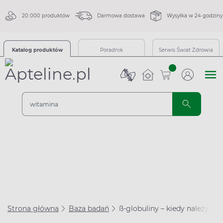
20 000 produktów
Darmowa dostawa
Wysyłka w 24 godziny
Katalog produktów
Poradnik
Serwis Świat Zdrowia
sztuk
Strona główna
Baza badań
ß-globuliny – kiedy należy w