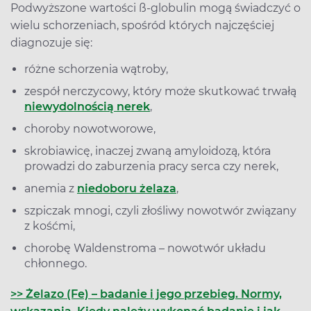
Podwyższone wartości ß-globulin mogą świadczyć o
wielu schorzeniach, spośród których najczęściej
diagnozuje się:
różne schorzenia wątroby,
zespół nerczycowy, który może skutkować trwałą
niewydolnością nerek
,
choroby nowotworowe,
skrobiawicę, inaczej zwaną amyloidozą, która
prowadzi do zaburzenia pracy serca czy nerek,
anemia z
niedoboru żelaza
,
szpiczak mnogi, czyli złośliwy nowotwór związany
z kośćmi,
chorobę Waldenstroma – nowotwór układu
chłonnego.
>> Żelazo (Fe) – badanie i jego przebieg. Normy,