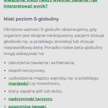
wskazania. Kiedy należy wykonać badanie i jak
interpretować wynik?
Niski poziom ß-globuliny
Obniżone wartości ß-globulin obserwujemy, gdy
organizm jest skrajnie niedożywiony, pacjent stosuje
głodówki np. w przebiegu anoreksji lub stosuje
nieprawidłową dietę. Ponadto niskie beta-globuliny
mogą wskazywać na:
zaburzenia trawienia i wchłaniania,
zespół nerczycowy,
uszkodzenia miąższu wątroby, np. w przebiegu
marskości
czy nowotworu,
stany zapalne jelit lub skóry,
nadczynność tarczycy,
posocznicę (sepsę),