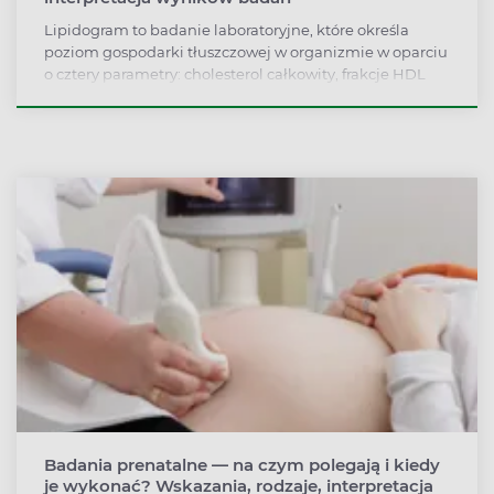
Lipidogram to badanie laboratoryjne, które określa
poziom gospodarki tłuszczowej w organizmie w oparciu
o cztery parametry: cholesterol całkowity, frakcje HDL
(tzw. dobry cholesterol) i LDL (tzw. zły cholesterol) oraz
triglicerydy. Na podstawie wyników lipidogramu szacuje
się ryzyko rozwoju miażdżycy, a w konsekwencji choroby
niedokrwiennej serca. Jakie są normy dla cholesterolu i
trójglicerydów?
Badania prenatalne — na czym polegają i kiedy
je wykonać? Wskazania, rodzaje, interpretacja