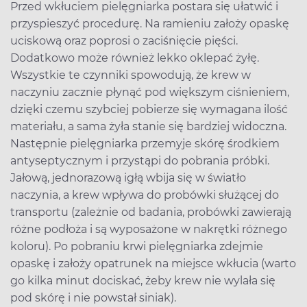
Przed wkłuciem pielęgniarka postara się ułatwić i
przyspieszyć procedurę. Na ramieniu założy opaskę
uciskową oraz poprosi o zaciśnięcie pięści.
Dodatkowo może również lekko oklepać żyłę.
Wszystkie te czynniki spowodują, że krew w
naczyniu zacznie płynąć pod większym ciśnieniem,
dzięki czemu szybciej pobierze się wymagana ilość
materiału, a sama żyła stanie się bardziej widoczna.
Następnie pielęgniarka przemyje skórę środkiem
antyseptycznym i przystąpi do pobrania próbki.
Jałową, jednorazową igłą wbija się w światło
naczynia, a krew wpływa do probówki służącej do
transportu (zależnie od badania, probówki zawierają
różne podłoża i są wyposażone w nakrętki różnego
koloru). Po pobraniu krwi pielęgniarka zdejmie
opaskę i założy opatrunek na miejsce wkłucia (warto
go kilka minut dociskać, żeby krew nie wylała się
pod skórę i nie powstał siniak).