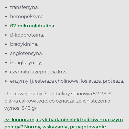
transferryna,
hemopeksyna,
ß2-mikroglobulina,
ß-lipoproteina,
bradykinina,
angiotensyna,
izoaglutyniny,
czynniki krzepnięcia krwi,
enzymy tj. esteraza cholinowa, fosfataza, proteaza.
U zdrowej osoby ß-globuliny stanowią 5,7-7,9 %
białka całkowitego, co oznacza, że ich stężenie
wynosi 8-13 g/l.
>> Jonogram, czyli badanie elektrolitów – na czym
polega? Normy, wskazania, przygotowanie