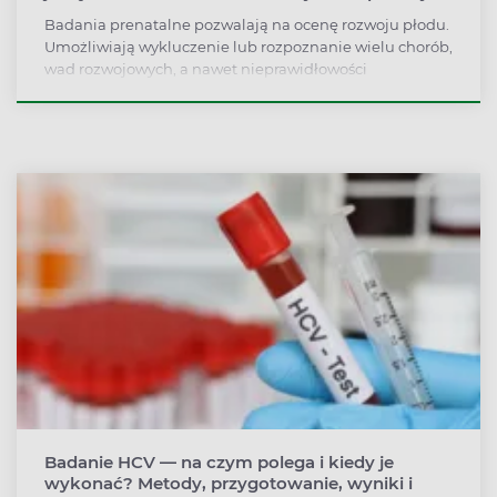
Badania prenatalne pozwalają na ocenę rozwoju płodu.
Umożliwiają wykluczenie lub rozpoznanie wielu chorób,
wad rozwojowych, a nawet nieprawidłowości
genetycznych. Często przeprowadzenie badań
prenatalnych pozwala na właściwą ingerencję —
operację wewnątrzmaciczną lub szczególną opiekę
poporodową — która daje dziecku szansę na prawidłowy
rozwój. Co można wykryć dzięki badaniom
prenatalnym? Kiedy warto je wykonać i z jakich
rodzajów badań może skorzystać ciężarna?
Badanie HCV — na czym polega i kiedy je
wykonać? Metody, przygotowanie, wyniki i