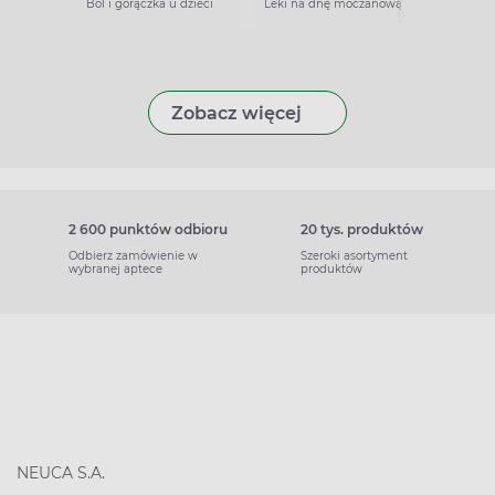
Ból i gorączka u dzieci
Leki na dnę moczanową
Zobacz więcej
2 600 punktów odbioru
20 tys. produktów
Odbierz zamówienie w
Szeroki asortyment
wybranej aptece
produktów
NEUCA S.A.