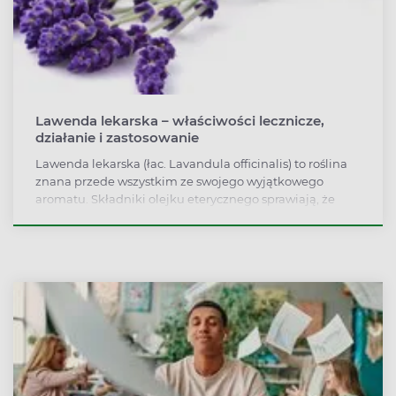
Lawenda lekarska – właściwości lecznicze,
działanie i zastosowanie
Lawenda lekarska (łac. Lavandula officinalis) to roślina
znana przede wszystkim ze swojego wyjątkowego
aromatu. Składniki olejku eterycznego sprawiają, że
działa ona relaksująco, ułatwia zasypianie, łagodzi
dolegliwości bólowe, a także problemy układu
trawiennego. Jest powszechnie stosowana w
aromaterapii i kosmetykach do pielęgnacji całego ciała.
Lawenda lekarska zajmuje ważne miejsce w sztuce
kulinarnej, a przede wszystkim w cukiernictwie.