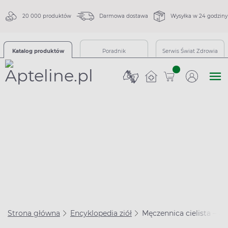
20 000 produktów
Darmowa dostawa
Wysyłka w 24 godziny
Katalog produktów
Poradnik
Serwis Świat Zdrowia
sztuk
Strona główna
Encyklopedia ziół
Męczennica cielista – wł