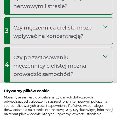
nerwowym i stresie?
Czy męczennica cielista może
3
wpływać na koncentrację?
Czy po zastosowaniu
4
męczennicy cielistej można
prowadzić samochód?
Używamy plików cookie
Po jakim czasie zaczyna działać
5
Możemy je zamieścić w celu analizy danych dotyczących
odwiedzających, ulepszenia naszej strony internetowej, pokazania
męczennica cielista?
spersonalizowanych treści i zapewnienia Państwu wspaniałego
doświadczenia na stronie internetowej. Aby uzyskać więcej informacji
na temat plików cookie, których używamy, otwórz ustawienia.