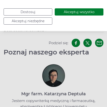
Bibliografia
Dostosuj
Akceptuj wszystko
Akceptuj niezbędne
Data dodania: 30.11.2024
Podziel się:
Poznaj naszego eksperta
Mgr farm. Katarzyna Deptuła
Jestem copywriterką medyczną i farmaceutką,
absolwentką Łódzkiego Uniwersytetu