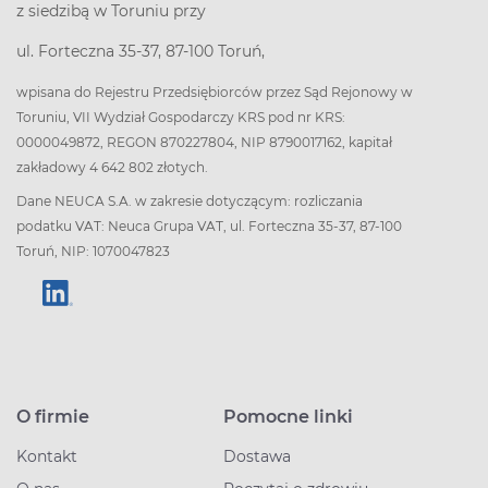
z siedzibą w Toruniu przy
ul. Forteczna 35-37, 87-100 Toruń,
wpisana do Rejestru Przedsiębiorców przez Sąd Rejonowy w
Toruniu, VII Wydział Gospodarczy KRS pod nr KRS:
0000049872, REGON 870227804, NIP 8790017162, kapitał
zakładowy 4 642 802 złotych.
Dane NEUCA S.A. w zakresie dotyczącym: rozliczania
podatku VAT: Neuca Grupa VAT, ul. Forteczna 35-37, 87-100
Toruń, NIP: 1070047823
O firmie
Pomocne linki
Kontakt
Dostawa