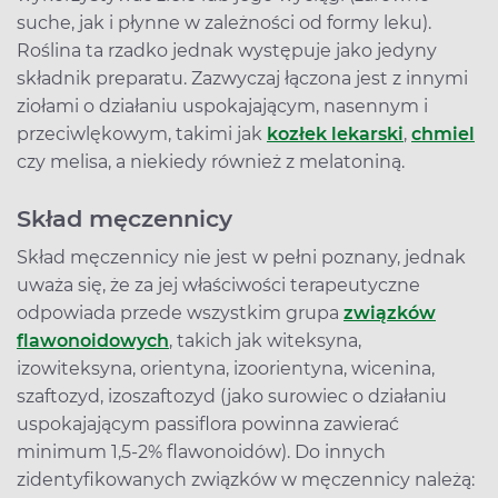
suche, jak i płynne w zależności od formy leku).
Roślina ta rzadko jednak występuje jako jedyny
składnik preparatu. Zazwyczaj łączona jest z innymi
ziołami o działaniu uspokajającym, nasennym i
przeciwlękowym, takimi jak
kozłek lekarski
,
chmiel
czy melisa, a niekiedy również z melatoniną.
Skład męczennicy
Skład męczennicy nie jest w pełni poznany, jednak
uważa się, że za jej właściwości terapeutyczne
odpowiada przede wszystkim grupa
związków
flawonoidowych
, takich jak witeksyna,
izowiteksyna, orientyna, izoorientyna, wicenina,
szaftozyd, izoszaftozyd (jako surowiec o działaniu
uspokajającym passiflora powinna zawierać
minimum 1,5-2% flawonoidów). Do innych
zidentyfikowanych związków w męczennicy należą: