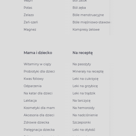
Wapń
Ból zatok
Potas
Ból zęba
Żelazo
Bóle menstruacyjne
Żeń-szeń
Bóle mięśniowo-stawowe
Magnez
Kompresy żelowe
Mama i dziecko
Na receptę
Witaminy w ciąży
Na pasożyty
Probiotyki dla dzieci
Minerały na receptę
Kwas foliowy
Leki na cukrzycę
Odparzenia
Leki na grzybicę
Na katar dla dzieci
Leki na trądzik
Laktacja
Na tarczycę
Kosmetyki dla mam
Na hemoroidy
Akcesoria dla dzieci
Na nadciśnienie
Zdrowie dziecka
Szczepionki
Pielęgnacja dziecka
Leki na otyłość