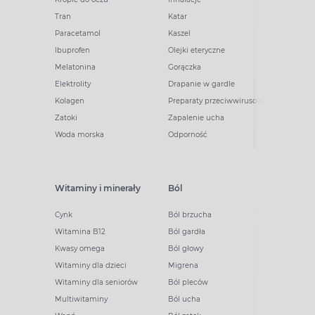
Tran
Katar
Paracetamol
Kaszel
Ibuprofen
Olejki eteryczne
Melatonina
Gorączka
Elektrolity
Drapanie w gardle
Kolagen
Preparaty przeciwwirusowe
Zatoki
Zapalenie ucha
Woda morska
Odporność
Witaminy i minerały
Ból
Cynk
Ból brzucha
Witamina B12
Ból gardła
Kwasy omega
Ból głowy
Witaminy dla dzieci
Migrena
Witaminy dla seniorów
Ból pleców
Multiwitaminy
Ból ucha