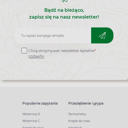
Bądź na bieżąco,
zapisz się na nasz newsletter!
Zapisz
do
Chcę otrzymywać newsletter Apteline
*
newslettera
rozwiń>
Popularne zapytania
Przeziębienie i grypa
Witamina D
Termometry
Witamina C
Krople do nosa
Krople do oczu
Inhalacje