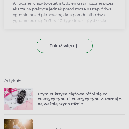
40. tydzień ciąży to ostatni tydzień ciąży liczonej przez
lekarza. W praktyce jednak poród może nastąpić dwa
tygodnie przed planowaną datą porodu albo dwa
tygodnie po niej. Jeśli w 40. tygodniu ciąży dziecko
jeszcze nie przyszło na świat, wykonuje się zwykle
badanie USG.
Pokaż więcej
Artykuły
Czym cukrzyca ciążowa różni się od
cukrzycy typu 1 i cukrzycy typu 2. Poznaj 5
najważniejszych różnic