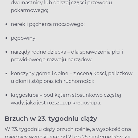
dwunastnicy lub dalszej części przewodu
pokarmowego;
nerek i pęcherza moczowego;
pępowiny;
narządy rodne dziecka – dla sprawdzenia płci i
prawidłowego rozwoju narządów;
kończyny górne i dolne – z oceną kości, paliczków
u dłoni i stóp oraz ich ruchomości;
kręgosłupa – pod kątem stosunkowo częstej
wady, jaką jest rozszczep kręgosłupa.
Brzuch w 23. tygodniu ciąży
W 23. tygodniu ciąży brzuch rośnie, a wysokość dna
miednicy wynosi teraz od 21 do 25 centymetrów. Ze