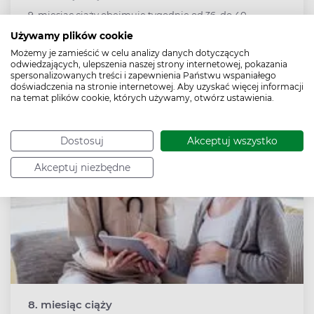
9. miesiąc ciąży obejmuje tygodnie od 36. do 40.
Dziecko zbiera tkankę tłuszczową, przygotowując się do
Używamy plików cookie
życia poza organizmem matki. Kobieta w 9. miesiącu
Możemy je zamieścić w celu analizy danych dotyczących
powinna dużo odpoczywać i być przygotowana do
odwiedzających, ulepszenia naszej strony internetowej, pokazania
wyjazdu do szpitala – poród może nastąpić w każdej
spersonalizowanych treści i zapewnienia Państwu wspaniałego
chwili.
doświadczenia na stronie internetowej. Aby uzyskać więcej informacji
na temat plików cookie, których używamy, otwórz ustawienia.
Dostosuj
Akceptuj wszystko
Akceptuj niezbędne
8. miesiąc ciąży