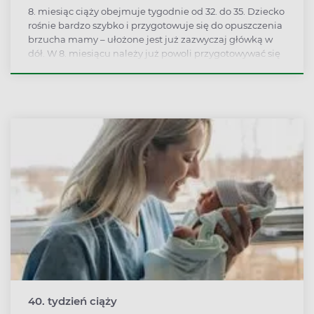
8. miesiąc ciąży obejmuje tygodnie od 32. do 35. Dziecko
rośnie bardzo szybko i przygotowuje się do opuszczenia
brzucha mamy – ułożone jest już zazwyczaj główką w
dół. W 8. miesiącu należy już powoli przygotowywać się
do porodu, torba z rzeczami powinna być już
spakowana.
40. tydzień ciąży