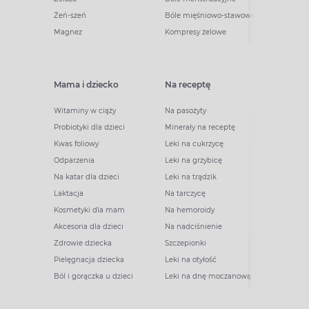
Żeń-szeń
Bóle mięśniowo-stawowe
Magnez
Kompresy żelowe
Mama i dziecko
Na receptę
Witaminy w ciąży
Na pasożyty
Probiotyki dla dzieci
Minerały na receptę
Kwas foliowy
Leki na cukrzycę
Odparzenia
Leki na grzybicę
Na katar dla dzieci
Leki na trądzik
Laktacja
Na tarczycę
Kosmetyki dla mam
Na hemoroidy
Akcesoria dla dzieci
Na nadciśnienie
Zdrowie dziecka
Szczepionki
Pielęgnacja dziecka
Leki na otyłość
Ból i gorączka u dzieci
Leki na dnę moczanową