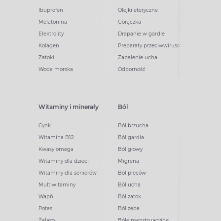
Ibuprofen
Olejki eteryczne
Melatonina
Gorączka
Elektrolity
Drapanie w gardle
Kolagen
Preparaty przeciwwirusowe
Zatoki
Zapalenie ucha
Woda morska
Odporność
Witaminy i minerały
Ból
Cynk
Ból brzucha
Witamina B12
Ból gardła
Kwasy omega
Ból głowy
Witaminy dla dzieci
Migrena
Witaminy dla seniorów
Ból pleców
Multiwitaminy
Ból ucha
Wapń
Ból zatok
Potas
Ból zęba
Żelazo
Bóle menstruacyjne