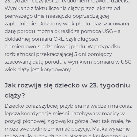
23. tydzień ciąży jest 21. tygodniem rozwoju dziecka.
Wynika to z faktu liczenia ciąży przez lekarza od
pierwszego dnia miesiączki poprzedzającej
zapłodnienie. Dokładny wiek płodu oraz szacowaną
datę porodu można określić za pomocą USG – a
dokładniej pomiaru CRL, czyli długości
ciemieniowo-siedzeniowej płodu. W przypadku
rozbieżności przekraczającej 5 dni pomiędzy
szacowaną datą porodu a wynikiem pomiaru w USG
wiek ciąży jest korygowany.
Jak rozwija się dziecko w 23. tygodniu
ciąży?
Dziecko coraz szybciej przybiera na wadze i ma coraz
lepszą koordynację mięśni. Przebywa w macicy w
pozycji pionowej, z głową ku górze. Jest tak małe, że
może swobodnie zmieniać pozycję. Matka wyraźnie
także czuje ruchy dziecka. Naczynia krwionośne w