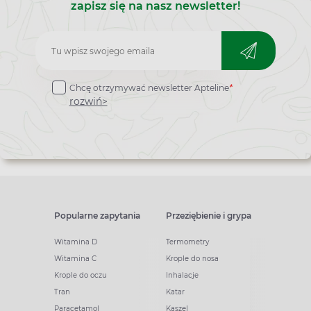
zapisz się na nasz newsletter!
Zapisz
do
Chcę otrzymywać newsletter Apteline
*
newslettera
rozwiń>
Popularne zapytania
Przeziębienie i grypa
Witamina D
Termometry
Witamina C
Krople do nosa
Krople do oczu
Inhalacje
Tran
Katar
Paracetamol
Kaszel