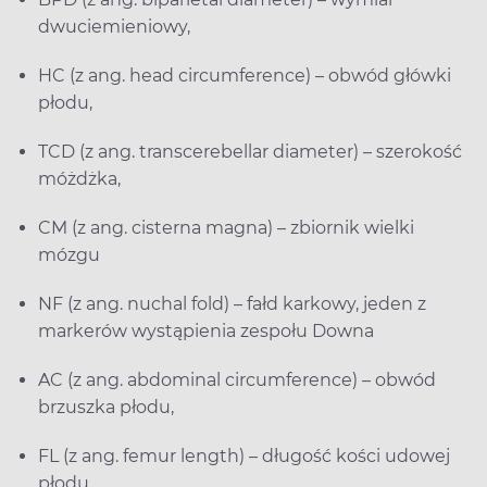
dwuciemieniowy,
HC (z ang. head circumference) – obwód główki
płodu,
TCD (z ang. transcerebellar diameter) – szerokość
móżdżka,
CM (z ang. cisterna magna) – zbiornik wielki
mózgu
NF (z ang. nuchal fold) – fałd karkowy, jeden z
markerów wystąpienia zespołu Downa
AC (z ang. abdominal circumference) – obwód
brzuszka płodu,
FL (z ang. femur length) – długość kości udowej
płodu,