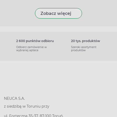
Zobacz więcej
2 600 punktów odbioru
20 tys. produktów
Odbierz zamówienie w
Szeroki asortyment
wybranej aptece
produktów
NEUCA S.A.
z siedzibą w Toruniu przy
ul. Forteczna 35-37, 87-100 Toruń,